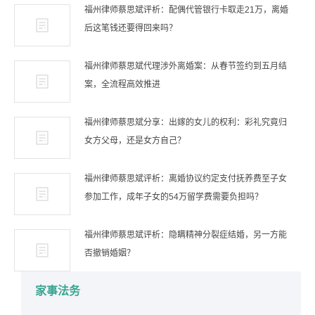
福州律师蔡思斌评析：配偶代管银行卡取走21万，离婚
后这笔钱还要得回来吗？
福州律师蔡思斌代理涉外离婚案：从春节签约到五月结
案，全流程高效推进
福州律师蔡思斌分享：出嫁的女儿的权利：彩礼究竟归
女方父母，还是女方自己？
福州律师蔡思斌评析：离婚协议约定支付抚养费至子女
参加工作，成年子女的54万留学费需要负担吗？
福州律师蔡思斌评析：隐瞒精神分裂症结婚，另一方能
否撤销婚姻？
家事法务