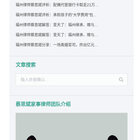
福州律师蔡思斌评析：配偶代管银行卡取走21万，离婚后这笔钱还要得回来吗？
福州律师蔡思斌评析：承担孩子的“大学费用”包括高额留学费用吗？
福州律师蔡思斌解答：变天了：福州继承、赠与房产转让要收20%个税？福州国税官方回复来了！
福州律师蔡思斌解答：变天了：福州继承、赠与房产转让要收20%个税？福州国税官方回答来了！
福州律师蔡思斌分享：一场离婚官司，炸出亿元“糊涂账”：本想分割家产，结果“自爆”了家底
文章搜索
蔡思斌家事律师团队介绍