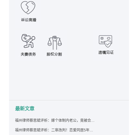
最新文章
福州律师蔡思斌评析：嫁个体制内老公，竟被合伙设局背上近百万债务，婚前不查征信真要命！
福州律师蔡思斌评析：二审改判！恋爱同居5年为女友买车，分手后能要回吗？