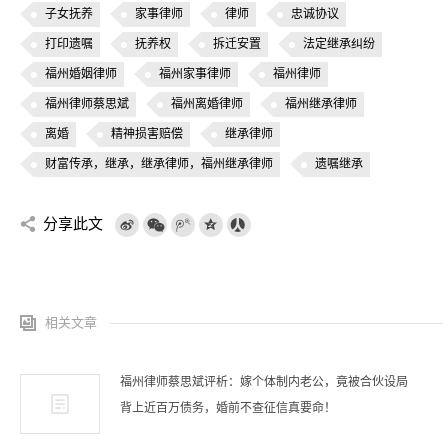
子女抚养
家事律师
律师
忠诚协议
打印遗嘱
抚养权
拆迁安置
法定继承纠纷
福州婚姻律师
福州家事律师
福州律师
福州律师蔡思斌
福州离婚律师
福州继承律师
离婚
精神损害赔偿
继承律师
财富传承，继承，继承律师，福州继承律师
遗嘱继承
分享此文
相关文章
福州律师蔡思斌评析：嫁个体制内老公，竟被合伙设局
背上近百万债务，婚前不查征信真要命！