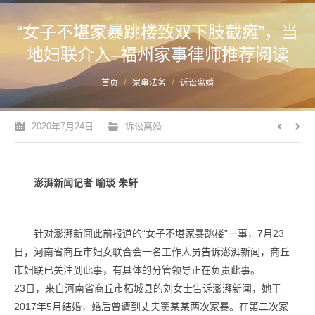
“女子不堪家暴跳楼致双下肢截瘫”，当
地妇联介入–福州家事律师推荐阅读
您的位置：
首页
家事法务
诉讼离婚
2020年7月24日
诉讼离婚
澎湃新闻记者 喻琰 朱轩
针对澎湃新闻此前报道的“女子不堪家暴跳楼”一事，7月23
日，河南省商丘市妇女联合会一名工作人员告诉澎湃新闻，商丘
市妇联已关注到此事，有具体的分管领导正在负责此事。
23日，来自河南省商丘市柘城县的刘女士告诉澎湃新闻，她于
2017年5月结婚，婚后曾遭到丈夫窦某某两次家暴。在第二次家