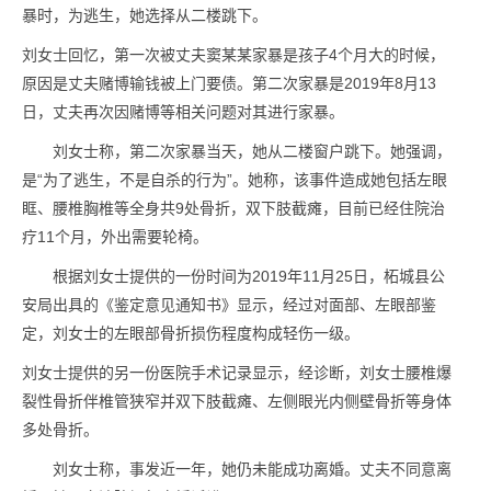
暴时，为逃生，她选择从二楼跳下。
刘女士回忆，第一次被丈夫窦某某家暴是孩子4个月大的时候，
原因是丈夫赌博输钱被上门要债。第二次家暴是2019年8月13
日，丈夫再次因赌博等相关问题对其进行家暴。
刘女士称，第二次家暴当天，她从二楼窗户跳下。她强调，
是“为了逃生，不是自杀的行为”。她称，该事件造成她包括左眼
眶、腰椎胸椎等全身共9处骨折，双下肢截瘫，目前已经住院治
疗11个月，外出需要轮椅。
根据刘女士提供的一份时间为2019年11月25日，柘城县公
安局出具的《鉴定意见通知书》显示，经过对面部、左眼部鉴
定，刘女士的左眼部骨折损伤程度构成轻伤一级。
刘女士提供的另一份医院手术记录显示，经诊断，刘女士腰椎爆
裂性骨折伴椎管狭窄并双下肢截瘫、左侧眼光内侧壁骨折等身体
多处骨折。
刘女士称，事发近一年，她仍未能成功离婚。丈夫不同意离