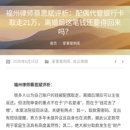
福州律师蔡思斌评析：配偶代管银行卡
取走21万，离婚后这笔钱还要得回来
吗？
您的位置：
首页
家事案例库
2026年6月15日
家事案例库
,
诉讼离婚
福州律师蔡思斌评析：
很多人以为自己账户的钱被配偶取走，离婚后理应可以主张
返还。但法院审查的重点不在于“户名是谁”，而在于“钱花去了
哪”。本案法院驳回诉请，关键有两点：其一，取款需密码、支出
有短信提醒，男方多年未提异议且自身也在消费，据此认定款项
用于家庭生活具有高度盖然性；其二，绝大部分取款发生在“财产