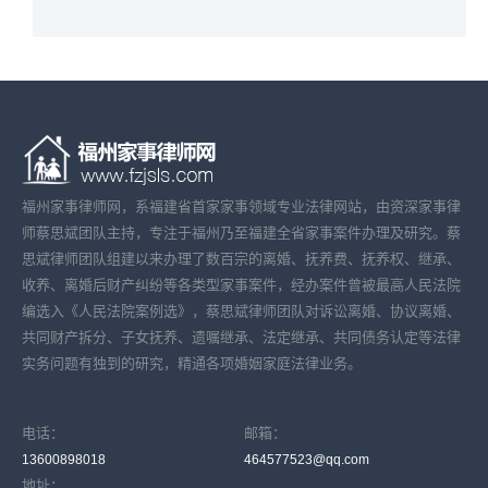
福州家事律师网，系福建省首家家事领域专业法律网站，由资深家事律
师蔡思斌团队主持，专注于福州乃至福建全省家事案件办理及研究。蔡
思斌律师团队组建以来办理了数百宗的离婚、抚养费、抚养权、继承、
收养、离婚后财产纠纷等各类型家事案件，经办案件曾被最高人民法院
编选入《人民法院案例选》，蔡思斌律师团队对诉讼离婚、协议离婚、
共同财产拆分、子女抚养、遗嘱继承、法定继承、共同债务认定等法律
实务问题有独到的研究，精通各项婚姻家庭法律业务。
电话：
邮箱：
13600898018
464577523@qq.com
地址：