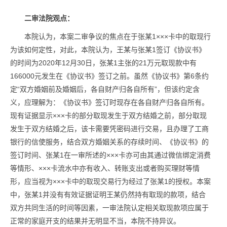
二审法院观点：
本院认为，本案二审争议的焦点在于张某1×××卡中的取现行
为该如何定性，对此，本院认为，王某与张某1签订《协议书》
的时间为2020年12月30日，张某1主张的21万元取现款中有
166000元发生在《协议书》签订之前。虽然《协议书》第6条约
定“双方婚姻前及婚姻后，各自财产归各自所有”，但该约定含
义，应理解为：《协议书》签订时现存在各自财产归各自所有。
现有证据显示×××卡的部分取现发生于双方结婚之前，部分取现
发生于双方结婚之后，该卡需要凭密码进行交易，且办理了工商
银行的信使服务，结合双方婚姻关系的存续时间、《协议书》的
签订时间、张某1在一审所述的×××卡亦可由其通过微信绑定消费
等情形、×××卡流水中亦有收入、转账支出或者购买理财等情
形，应当视为×××卡中的取现交易行为经过了张某1的授权。本案
中，张某1并没有有效证据证明王某仍然持有取现的款项，结合
双方共同生活的时间等因素，一审法院认定相关取现款项应属于
正常的家庭开支的结果并无明显不当，本院不持异议。