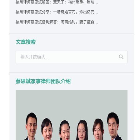
福州律师蔡思斌解答：变天了：福州继承、赠与房产转让要收20%个税？福州国税官方回答来了！
福州律师蔡思斌分享：一场离婚官司，炸出亿元“糊涂账”：本想分割家产，结果“自爆”了家底
福州律师蔡思斌咨询解答：闹离婚时，妻子擅自带走孩子并阻止其上学，违法吗？该如何维权？
文章搜索
蔡思斌家事律师团队介绍