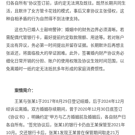
归各自所有”协议签订前，该约定无法溯及既往。既然长期共同生
活，且默许了女方管卡花钱的模式，事后又拿协议主张侵权，这
种自相矛盾的行为自然得不到法律支持。
这也为已婚人士敲响警钟：婚姻中的财务边界必须清晰。若
需配偶代管银行卡，最好提前约定取款限额、用途等。若对账户
支出有异议，务必第一时间提出并留存证据。长期默许后再想主
张返还，将面临极大的举证困难。此外，签署婚内财产协议务必
细化日常开销的分担、账户的使用权限及协议生效时间范围，以
免离婚时一纸约定无法抵抗多年形成的家庭消费惯性。
案情简介：
王某与张某1于2017年8月29日登记结婚，后于2024年12月
经诉讼离婚。双方婚姻存续期间，曾于2020年12月30日底签订
《协议书》，明确约定“甲方与乙方婚姻前及婚姻后，各自财产归
各自所有。”签完协议后，张某1的银行卡仍由王某保管至2021年
10月。交还银行卡后，张某1发现王某曾在保管期间取走21万