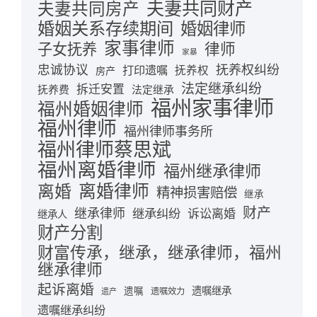
夫妻共同财产
夫妻共同房产
婚姻关系存续期间
婚姻律师
家事律师
律师
子女抚养
家暴
忠诚协议
抚养权纠纷
打印遗嘱
抚养权
房产
法定继承纠纷
拆迁安置
抚养费
法定继承
福州家事律师
福州婚姻律师
福州律师
福州律师事务所
福州律师蔡思斌
福州离婚律师
福州继承律师
离婚律师
离婚
精神损害赔偿
继承
财产
继承律师
继承纠纷
诉讼离婚
继承人
财产分割
财富传承，继承，继承律师，福州
继承律师
起诉离婚
遗嘱继承
遗嘱
遗嘱效力
遗产
遗嘱继承纠纷