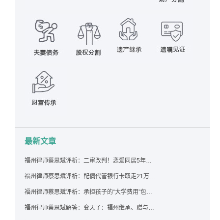
最新文章
福州律师蔡思斌评析：二审改判！恋爱同居5年为女友买车，分手后能要回吗？
福州律师蔡思斌评析：配偶代管银行卡取走21万，离婚后这笔钱还要得回来吗？
福州律师蔡思斌评析：承担孩子的“大学费用”包括高额留学费用吗？
福州律师蔡思斌解答：变天了：福州继承、赠与房产转让要收20%个税？福州国税官方回复来了！