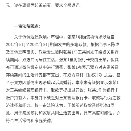
元，遂在离婚后起诉前妻，要求全额返还。
一审法院观点：
关于诉请返还款项。审理中，张某1明确该项请求涉及自
2017年5月至2021年9月期间发生的多笔取款。根据当事人陈述
及其他查明事实，取款发生彼时张某1与王某尚处于婚姻关系存
续期间、双方共同居住生活，张某1虽将银行卡交由王某，但其
亦可通过微信绑定从中进行消费，张某1亦表示双方对夫妻关系
存续期间的生活开支都有支出；在双方签订《协议书》之后、甚
至于双方因感情出现矛盾起诉离婚前，本案未有证据显示张某1
对王某继续管理银行卡、取款等提出过异议；张某1作为银行卡
账户持有人，本身并不缺乏对王某管理银行卡、取款等行为之救
济途径和能力。故一审法院认为，王某所述取款系经张某1同
意、用于亲属随礼和家庭共同生活支出等，具有高度可能性，亦
符合生活常情和家庭美德。