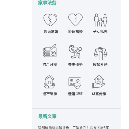
家事法务
最新文章
福州律师蔡思斌评析：二审改判！恋爱同居5年为女友买车，分手后能要回吗？