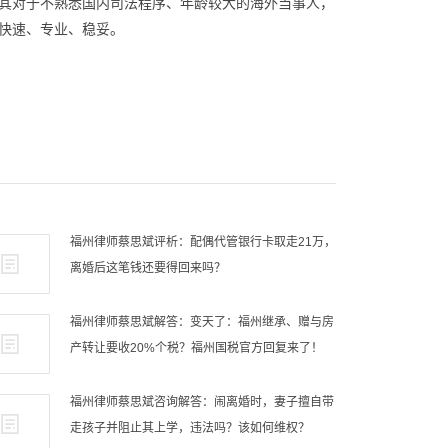
其对于不熟悉国内司法程序、年龄较大的海外当事人，
快速、专业、稳妥。
福州律师蔡思斌评析：配偶代管银行卡取走21万，
离婚后这笔钱还要得回来吗？
福州律师蔡思斌解答：变天了：福州继承、赠与房
产转让要收20%个税？福州国税官方回复来了！
福州律师蔡思斌咨询解答：闹离婚时，妻子擅自带
走孩子并阻止其上学，违法吗？该如何维权？