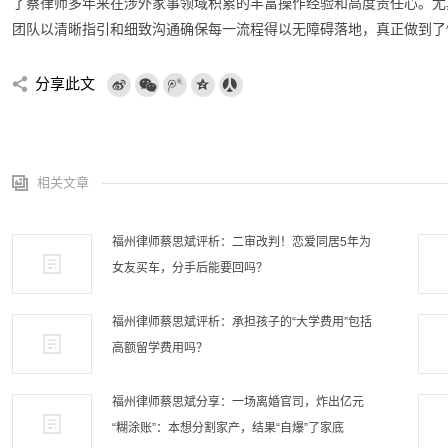
了蔡律师多年来在涉外家事领域积累的丰富操作经验和高度责任心。尤
团队以清晰指引和细致沟通确保每一流程得以无障碍落地，真正做到了
分享此文
相关文章
福州律师蔡思斌评析：二审改判！恋爱同居5年为
女友买车，分手后能要回吗？
福州律师蔡思斌评析：承担孩子的“大学费用”包括
高额留学费用吗？
福州律师蔡思斌分享：一场离婚官司，炸出亿元
“糊涂账”：本想分割家产，结果“自爆”了家底