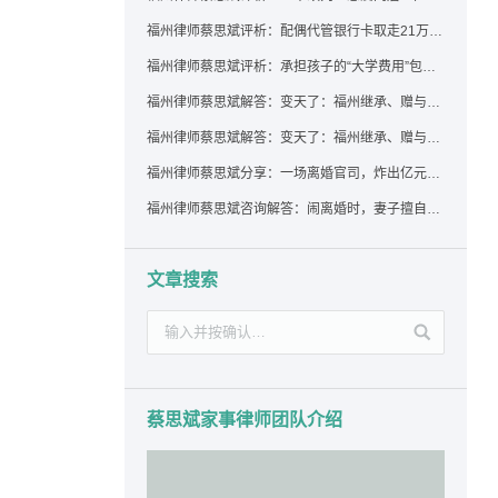
福州律师蔡思斌评析：配偶代管银行卡取走21万，离婚后这笔钱还要得回来吗？
福州律师蔡思斌评析：承担孩子的“大学费用”包括高额留学费用吗？
福州律师蔡思斌解答：变天了：福州继承、赠与房产转让要收20%个税？福州国税官方回复来了！
福州律师蔡思斌解答：变天了：福州继承、赠与房产转让要收20%个税？福州国税官方回答来了！
福州律师蔡思斌分享：一场离婚官司，炸出亿元“糊涂账”：本想分割家产，结果“自爆”了家底
福州律师蔡思斌咨询解答：闹离婚时，妻子擅自带走孩子并阻止其上学，违法吗？该如何维权？
文章搜索
蔡思斌家事律师团队介绍