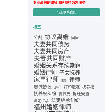
专业高效的律师团队期待为您服务
马上联系我们
标签
协议离婚
分割
同居
夫妻共同债务
夫妻共同房产
夫妻共同财产
婚姻关系存续期间
婚姻律师
子女抚养
家事律师
律师
家暴
忠诚协议
打印遗嘱
抚养权
房产
抚养权纠纷
拆迁安置
抚养费
法定继承纠纷
法定继承
福州婚姻律师