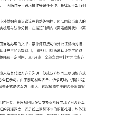
，且面临时差与跨境操作等诸多不便。蔡律师于2月9日
涉外婚姻家事诉讼流程的熟练把握，团队围绕当事人的
实梳理与法律分析，在最短时间内《离婚起诉状》《离
国当地办理的文书，蔡律师直接与海外公证机构对接，
认证产生的高额费用，团队利用对两地认证制度的熟
免耗费一定时间，至4月底，全部立案材料方才准备齐
事人及其代理方充分沟通，促成双方均同意以调解方式
男方全程参与。由于前期材料齐备、诉求明晰，调解过程
调解书正式送达双方当事人，该起横跨中美的涉外离婚案
观耗时环节，蔡思斌团队在实质办案阶段展现了对涉外离
证的灵活调度，还是线上调解环节的顺畅推进，均体现