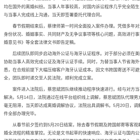
均在国外的离婚纠纷。当事人年事较高，对国内诉讼程序几乎完全陌生
与当事人完成线上沟通，当天即签署委托代理合同。
春节假期结束后，蔡律师第一时间全面投入案件办理。凭借多年对
身份状况、婚姻事实、共同财产及无争议事项等核心问题，高效进行事
婚意见书》等全套法律文书即告定稿。
后续团队即同步启动海外公证与海牙认证程序。对于部分必须在美
协助当事人高效完成公证及海牙认证手续。同时，为替当事人节省海外
悉，在合规前提下大幅压缩客户海牙认证成本。因文书跨国寄送不可避
全，团队即时递交至人民法院，顺利完成立案。
案件进入法院后，蔡思斌团队继续推动程序快速进行。经与对方当
解决。5月14日，法院通过在线平台组织线上调解，蔡思斌团队代理
毫无阻滞，当天即达成离婚调解协议，法院出具调解书。5月20日，
件全部办理完毕。
从春节前夕签约到5月20日结案，除去春节假期及跨国邮寄等客
婚全流程的精准掌控。无论是文书起草的快速响应、海牙认证与国内公