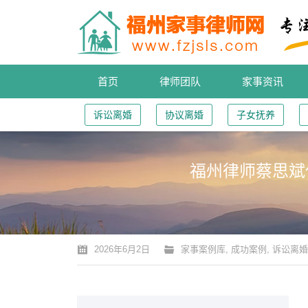
首页
律师团队
家事资讯
诉讼离婚
协议离婚
子女抚养
福州律师蔡思斌
您的位置：
2026年6月2日
家事案例库
,
成功案例
,
诉讼离婚