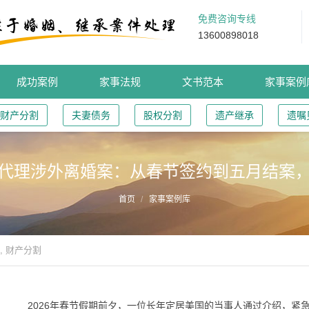
免费咨询专线
13600898018
成功案例
家事法规
文书范本
家事案例
财产分割
夫妻债务
股权分割
遗产继承
遗嘱
代理涉外离婚案：从春节签约到五月结案
首页
家事案例库
,
财产分割
2026年春节假期前夕，一位长年定居美国的当事人通过介绍，紧