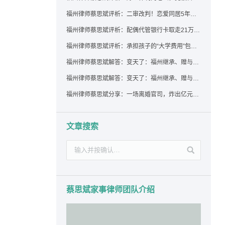
福州律师蔡思斌评析：二审改判！恋爱同居5年为女友买车，分手后能要回吗？
福州律师蔡思斌评析：配偶代管银行卡取走21万，离婚后这笔钱还要得回来吗？
福州律师蔡思斌评析：承担孩子的“大学费用”包括高额留学费用吗？
福州律师蔡思斌解答：变天了：福州继承、赠与房产转让要收20%个税？福州国税官方回复来了！
福州律师蔡思斌解答：变天了：福州继承、赠与房产转让要收20%个税？福州国税官方回答来了！
福州律师蔡思斌分享：一场离婚官司，炸出亿元“糊涂账”：本想分割家产，结果“自爆”了家底
文章搜索
蔡思斌家事律师团队介绍