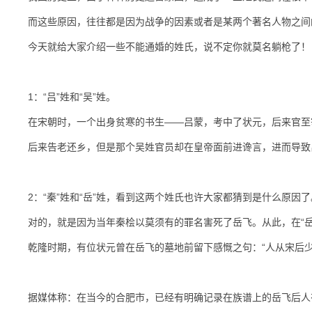
而这些原因，往往都是因为战争的因素或者是某两个著名人物之间
今天就给大家介绍一些不能通婚的姓氏，说不定你就莫名躺枪了！
1：“吕”姓和“吴”姓。
在宋朝时，一个出身贫寒的书生——吕蒙，考中了状元，后来官至
后来告老还乡，但是那个吴姓官员却在皇帝面前进谗言，进而导致
2：“秦”姓和“岳”姓，看到这两个姓氏也许大家都猜到是什么原因了
对的，就是因为当年秦桧以莫须有的罪名害死了岳飞。从此，在“岳
乾隆时期，有位状元曾在岳飞的墓地前留下感慨之句：“人从宋后少
据媒体称：在当今的合肥市，已经有明确记录在族谱上的岳飞后人