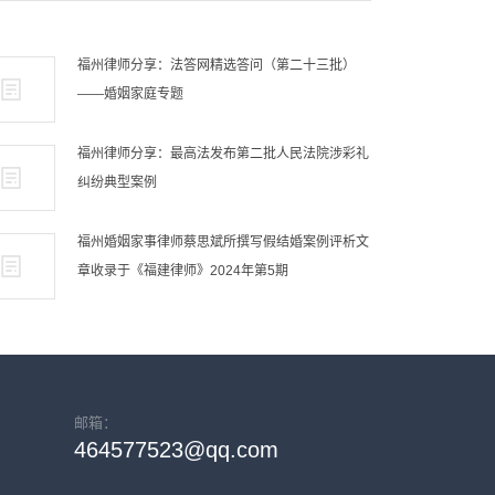
福州律师分享：法答网精选答问（第二十三批）
——婚姻家庭专题
福州律师分享：最高法发布第二批人民法院涉彩礼
纠纷典型案例
福州婚姻家事律师蔡思斌所撰写假结婚案例评析文
章收录于《福建律师》2024年第5期
邮箱：
464577523@qq.com