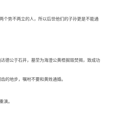
两个势不两立的人，所以后世他们的子孙更是不能通
随达德公于石井，墓茔为海澄公黄梧掘毁焚揭，致成功
切齿的地步，嘱咐不要和黄姓通婚。
重演。