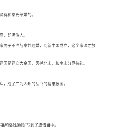
没有和秦氏结婚的。
后裔，即满族人。
家男子不准与秦姓通婚，到新中国成立，这个家法才放
建国是建立大金国，灭掉北宋，和南宋分庭抗礼。
斗，成了广为人知的岳飞的精忠报国。
准和潘姓通婚”写到了族谱当中。