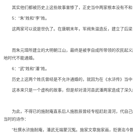
其实他们都被历史上这些故事害惨了，正史当中两家根本没有不和
5：“朱”姓和“李”姓。
这两家可以说是世仇了。在唐朝末年，军阀朱温造反，建立了后梁
而朱元璋所建立的大明朝江山，最终是被李自成所带领的农民起义
地时代不能通婚。
6：“武”姓和“潘”姓。
历史上这两个姓氏曾经是不允许通婚的，就因为在《水浒传》当中
这本来只是一个虚构的故事，但是却对清河县武潘两家造成了深久
为此，不得已的施耐庵直系后人施胜辰曾经专程赶赴清河，代自己
当时的诗作：
“杜撰水浒施耐庵，潘武无端蒙沉冤。施家文章施家画，贬褒迄今