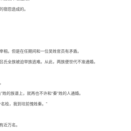
的宿怨造成的。
宰相。但是在任期间和一位吴姓官员有矛盾。
吕氏全族被迫举族逃难。从此，两族便世代不准通婚。
。
”姓的族谱上，就再也不许和“秦”姓的人通婚。
名桧，我到坟前愧姓秦。”
有近万名。