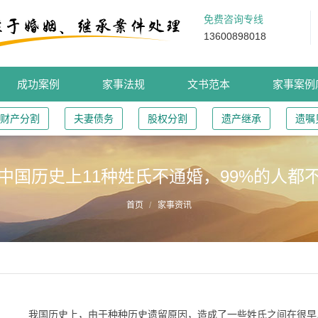
免费咨询专线
13600898018
成功案例
家事法规
文书范本
家事案例
财产分割
夫妻债务
股权分割
遗产继承
遗嘱
中国历史上11种姓氏不通婚，99%的人都
首页
家事资讯
我国历史上，由于种种历史遗留原因，造成了一些姓氏之间在很早