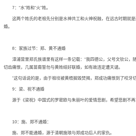
7：“水”姓和“火”姓。
这两个姓氏的老祖先分别是水神共工和火神祝融，在远古时期就是
婚。
8：家族过节：郑、黄不通婚
漳浦营里郑氏族谱里有这样一条记载：“我四德公，父号文钦公，
切齿痛恨，几属苗裔誓勿与黄姓结好联婚，如有故违定遭天谴。
”这句话说的是，由于祖坟被黄梧掘毁焚揭，郑成功痛恨到了咬牙
9：梁、祝不通婚
源于《梁祝》中国式的罗密欧与朱丽叶的爱情悲剧，希望悲剧不再
10：施、郑不通婚：
施、郑不能通婚，源于清朝施琅与郑成功后人的家仇。