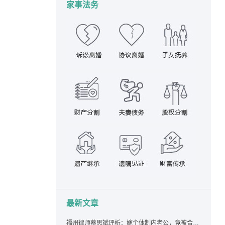
家事法务
最新文章
福州律师蔡思斌评析：嫁个体制内老公，竟被合伙设局背上近百万债务，婚前不查征信真要命！