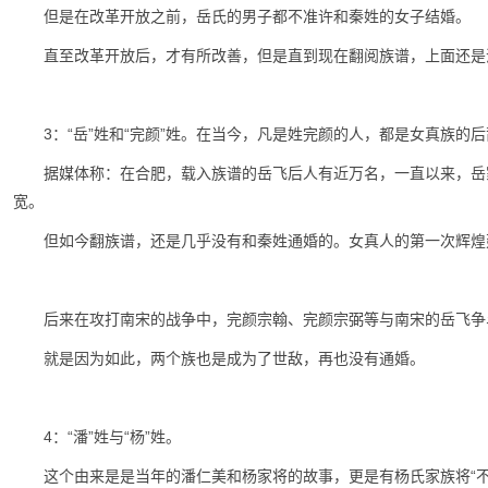
但是在改革开放之前，岳氏的男子都不准许和秦姓的女子结婚。
直至改革开放后，才有所改善，但是直到现在翻阅族谱，上面还是
3：“岳”姓和“完颜”姓。在当今，凡是姓完颜的人，都是女真族的
据媒体称：在合肥，载入族谱的岳飞后人有近万名，一直以来，岳
宽。
但如今翻族谱，还是几乎没有和秦姓通婚的。女真人的第一次辉煌
后来在攻打南宋的战争中，完颜宗翰、完颜宗弼等与南宋的岳飞争
就是因为如此，两个族也是成为了世敌，再也没有通婚。
4：“潘”姓与“杨”姓。
这个由来是是当年的潘仁美和杨家将的故事，更是有杨氏家族将“不