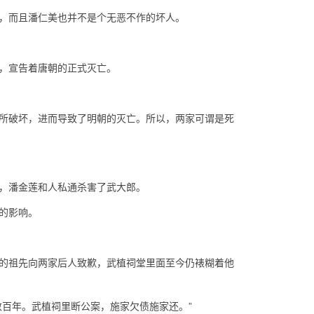
，而且潘仁美也并不是个无恶不作的坏人。
，宣告着唐朝的正式灭亡。
所破坏，进而导致了明朝的灭亡。所以，两家可谓是死
，潘金莲和人私通杀害了武大郎。
的影响。
的祖先向两家后人致歉，武植祠堂里面至今仍裱糊着他
数百年。武植祠里断公案，施家欠债施家还。”