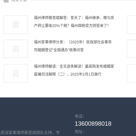
福州律师蔡思斌解答：变天了：福州继承、赠与房
产转让要收20%个税？福州国税官方回答来了！
福州家事律师分享：（2025年）民政部社会事务
司婚姻登记“全国通办”政策问答
福州律师解读：全文逐条解读！最高院发布婚姻家
庭编司法解释（二），2025年2月1日施行
电话：
13600898018
地址：
由资深家事律师蔡思斌团队主持，专