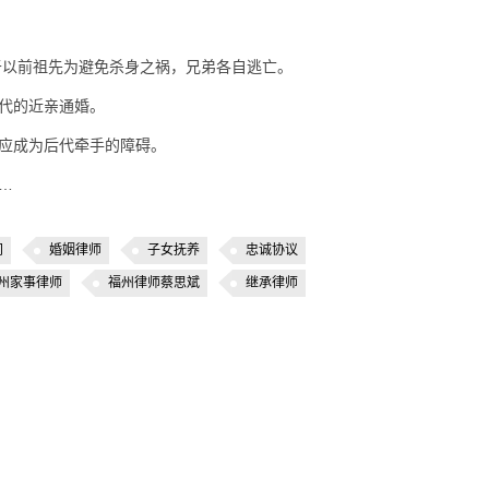
于以前祖先为避免杀身之祸，兄弟各自逃亡。
代的近亲通婚。
应成为后代牵手的障碍。
…
间
婚姻律师
子女抚养
忠诚协议
州家事律师
福州律师蔡思斌
继承律师