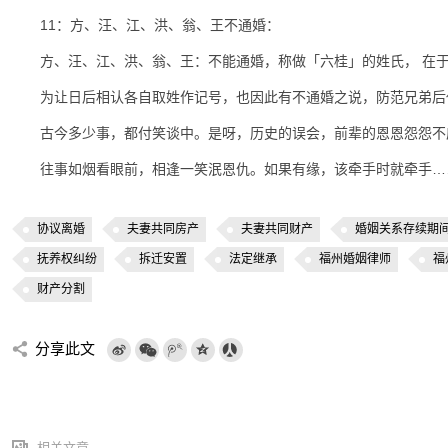
11：方、汪、江、洪、翁、王不通婚：
方、汪、江、洪、翁、王：不能通婚，称做「六桂」的姓氏， 在
为让日后相认各自取姓作记号，也因此有不通婚之说，防范兄弟后
古今多少事，都付笑谈中。是呀，历史的误会，前辈的恩恩怨怨不
往事如烟看眼前，相逢一笑泯恩仇。如果有缘，该牵手时就牵手…
协议离婚
夫妻共同房产
夫妻共同财产
婚姻关系存续期
抚养权纠纷
拆迁安置
法定继承
福州婚姻律师
福
财产分割
分享此文
相关文章