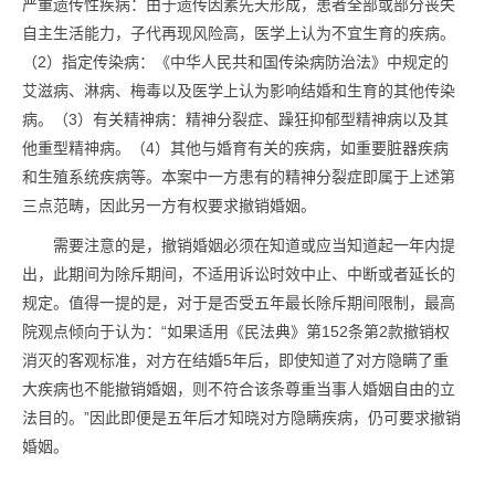
严重遗传性疾病：由于遗传因素先天形成，患者全部或部分丧失
自主生活能力，子代再现风险高，医学上认为不宜生育的疾病。
（2）指定传染病：《中华人民共和国传染病防治法》中规定的
艾滋病、淋病、梅毒以及医学上认为影响结婚和生育的其他传染
病。（3）有关精神病：精神分裂症、躁狂抑郁型精神病以及其
他重型精神病。（4）其他与婚育有关的疾病，如重要脏器疾病
和生殖系统疾病等。本案中一方患有的精神分裂症即属于上述第
三点范畴，因此另一方有权要求撤销婚姻。
需要注意的是，撤销婚姻必须在知道或应当知道起一年内提
出，此期间为除斥期间，不适用诉讼时效中止、中断或者延长的
规定。值得一提的是，对于是否受五年最长除斥期间限制，最高
院观点倾向于认为：“如果适用《民法典》第152条第2款撤销权
消灭的客观标准，对方在结婚5年后，即使知道了对方隐瞒了重
大疾病也不能撤销婚姻，则不符合该条尊重当事人婚姻自由的立
法目的。”因此即便是五年后才知晓对方隐瞒疾病，仍可要求撤销
婚姻。