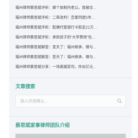
福州律师蔡思斌评析：嫁个体制内老公，竟被合伙设局背上近百万债务，婚前不查征信真要命！
福州律师蔡思斌评析：二审改判！恋爱同居5年为女友买车，分手后能要回吗？
福州律师蔡思斌评析：配偶代管银行卡取走21万，离婚后这笔钱还要得回来吗？
福州律师蔡思斌评析：承担孩子的“大学费用”包括高额留学费用吗？
福州律师蔡思斌解答：变天了：福州继承、赠与房产转让要收20%个税？福州国税官方回复来了！
福州律师蔡思斌解答：变天了：福州继承、赠与房产转让要收20%个税？福州国税官方回答来了！
福州律师蔡思斌分享：一场离婚官司，炸出亿元“糊涂账”：本想分割家产，结果“自爆”了家底
文章搜索
蔡思斌家事律师团队介绍