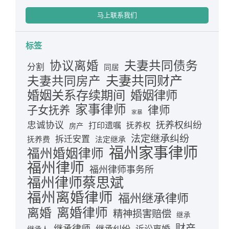
马上联系我们
标签
夫妻共同债务
协议离婚
分割
同居
夫妻共同财产
夫妻共同房产
婚姻关系存续期间
婚姻律师
家事律师
律师
子女抚养
家暴
忠诚协议
抚养权纠纷
打印遗嘱
抚养权
房产
法定继承纠纷
拆迁安置
抚养费
法定继承
福州家事律师
福州婚姻律师
福州律师
福州律师事务所
福州律师蔡思斌
福州离婚律师
福州继承律师
离婚律师
离婚
精神损害赔偿
继承
财产