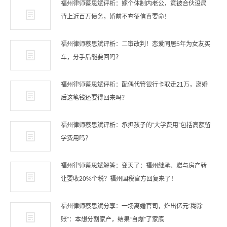
福州律师蔡思斌评析：嫁个体制内老公，竟被合伙设局
背上近百万债务，婚前不查征信真要命！
福州律师蔡思斌评析：二审改判！恋爱同居5年为女友买
车，分手后能要回吗？
福州律师蔡思斌评析：配偶代管银行卡取走21万，离婚
后这笔钱还要得回来吗？
福州律师蔡思斌评析：承担孩子的“大学费用”包括高额留
学费用吗？
福州律师蔡思斌解答：变天了：福州继承、赠与房产转
让要收20%个税？福州国税官方回复来了！
福州律师蔡思斌分享：一场离婚官司，炸出亿元“糊涂
账”：本想分割家产，结果“自爆”了家底