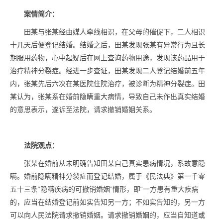
案情简介：
田某与张某经由媒人牵线相识，在父母的催促下，二人相识
十几天后便登记结婚。结婚之后，田某发现张某有异常行为且长
期服用药物，心中起疑后在网上查询药物用途，发现该药品用于
治疗精神分裂症。经进一步查证，田某发现二人登记结婚前五年
内，张某先后六次在某医院住院治疗，被诊断为精神分裂症。田
某认为，张某系在婚前隐瞒重大病情，导致自己未作出真实结婚
的意思表示，遂诉至法院，请求撤销婚姻关系。
法院观点
：
张某在婚前从未明确告知田某自己真实患病情况，系故意隐
瞒。婚前隐瞒精神分裂症而登记结婚，属于《民法典》第一千零
五十三条“隐瞒疾病的可撤销婚姻”情形，即“一方患有重大疾病
的，应当在结婚登记前如实告知另一方；不如实告知的，另一方
可以向人民法院请求撤销婚姻。请求撤销婚姻的，应当自知道或