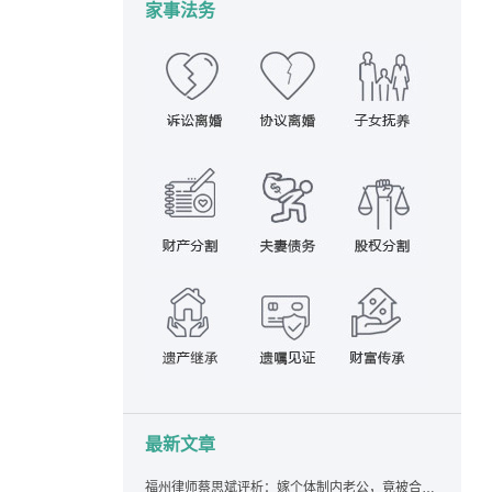
家事法务
最新文章
福州律师蔡思斌评析：嫁个体制内老公，竟被合伙设局背上近百万债务，婚前不查征信真要命！