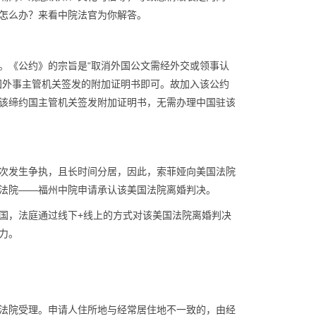
怎么办？来看中院法官为你解答。
施。《公约》的宗旨是“取消外国公文需经外交或领事认
国外事主管机关签发的附加证明书即可。故加入该公约
该缔约国主管机关签发附加证明书，无需办理中国驻该
次发生争执，且长时间分居，因此，索菲娅向美国法院
法院——福州中院申请承认该美国法院离婚判决。
国，法庭通过线下+线上的方式对该美国法院离婚判决
力。
法院受理。申请人住所地与经常居住地不一致的，由经