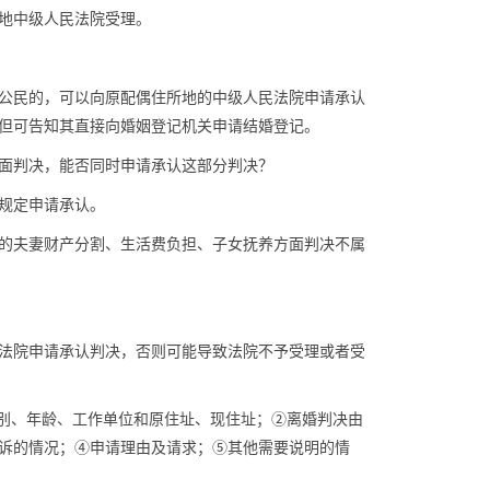
地中级人民法院受理。
公民的，可以向原配偶住所地的中级人民法院申请承认
但可告知其直接向婚姻登记机关申请结婚登记。
面判决，能否同时申请承认这部分判决？
规定申请承认。
的夫妻财产分割、生活费负担、子女抚养方面判决不属
法院申请承认判决，否则可能导致法院不予受理或者受
别、年龄、工作单位和原住址、现住址；②离婚判决由
诉的情况；④申请理由及请求；⑤其他需要说明的情