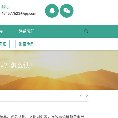
邮箱
464577523@qq.com
库
联系我们
见证
财富传承
认？怎么认？
隔离、观念认知、文化习俗等，导致感情破裂走向离