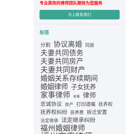
专业高效的律师团队期待为您服务
马上联系我们
标签
协议离婚
分割
同居
夫妻共同债务
夫妻共同房产
夫妻共同财产
婚姻关系存续期间
婚姻律师
子女抚养
家事律师
律师
家暴
忠诚协议
打印遗嘱
抚养权
房产
抚养权纠纷
拆迁安置
抚养费
法定继承纠纷
法定继承
福州婚姻律师