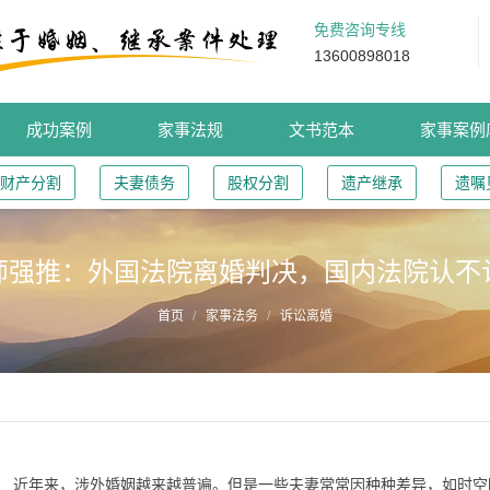
免费咨询专线
13600898018
成功案例
家事法规
文书范本
家事案例
财产分割
夫妻债务
股权分割
遗产继承
遗嘱
师强推：外国法院离婚判决，国内法院认不
首页
家事法务
诉讼离婚
近年来，涉外婚姻越来越普遍。但是一些夫妻常常因种种差异，如时空