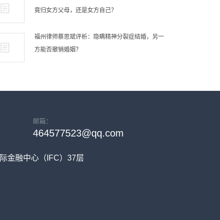
竟归女方父母，还是女方自己？
福州律师蔡思斌评析：隐瞒精神分裂症结婚，另一
方能否撤销婚姻？
邮箱：
464577523@qq.com
金融中心（IFC）37层