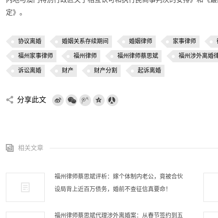
定》。
协议离婚
婚姻关系存续期间
婚姻律师
家事律师
福州家事律师
福州律师
福州律师蔡思斌
福州涉外离婚
诉讼离婚
财产
财产分割
起诉离婚
分享此文
相关文章
福州律师蔡思斌评析：嫁个体制内老公，竟被合伙
设局背上近百万债务，婚前不查征信真要命！
福州律师蔡思斌代理涉外离婚案：从春节签约到五