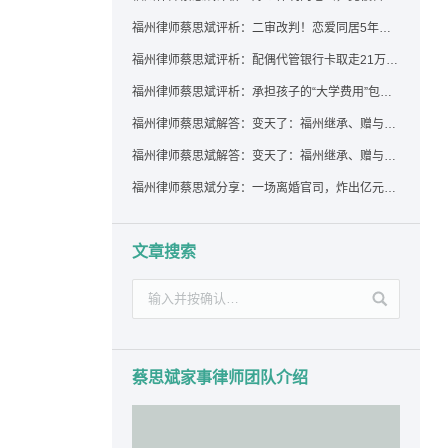
福州律师蔡思斌评析：二审改判！恋爱同居5年为女友买车，分手后能要回吗？
福州律师蔡思斌评析：配偶代管银行卡取走21万，离婚后这笔钱还要得回来吗？
福州律师蔡思斌评析：承担孩子的“大学费用”包括高额留学费用吗？
福州律师蔡思斌解答：变天了：福州继承、赠与房产转让要收20%个税？福州国税官方回复来了！
福州律师蔡思斌解答：变天了：福州继承、赠与房产转让要收20%个税？福州国税官方回答来了！
福州律师蔡思斌分享：一场离婚官司，炸出亿元“糊涂账”：本想分割家产，结果“自爆”了家底
文章搜索
蔡思斌家事律师团队介绍