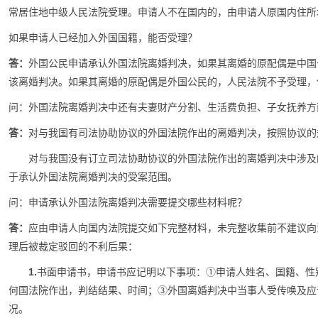
常居住地中级人民法院受理。申请人不在国内的，由申请人原国内住所
如果申请人已经加入外国国籍，能否受理？
答：
外国公民申请承认外国法院离婚判决，如果其离婚的原配偶是中国
该离婚判决。如果其离婚的原配偶是外国公民的，人民法院不予受理，
问：外国法院离婚判决中还有夫妻财产分割、生活费负担、子女抚养方
答：
对与我国有司法协助协议的外国法院作出的离婚判决，按照协议的
对与我国没有订立司法协助协议的外国法院作出的离婚判决中涉及
于承认外国法院离婚判决的受案范围。
问：申请承认外国法院离婚判决需要提交哪些材料呢？
答：
应由申请人向国内法院提交如下完整材料，未完整收集前不建议向
理后被裁定驳回的不利后果：
1.
书面申请书，申请书应记明以下事项：①申请人姓名、国籍、性
何国法院作出，判结结果、时间；③外国离婚判决中当事人受传唤及应
况。