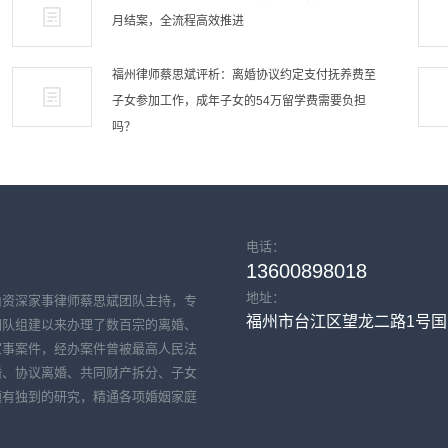
月结案，全流程高效推进
福州律师蔡思斌评析：离婚协议约定支付抚养费至
子女参加工作，成年子女的54万留学费需要负担
吗？
电话：
13600898018
地址：
由资深家事律师蔡思斌团队主持，专
福州市台江区望龙二路1号国际
团队组建以来办理了数百宗的离婚、
家事案件，经办案件曾被最高人民法
婚、协议离婚、共同财产拆分、子女
题有独到的研究，精通各项婚姻家庭