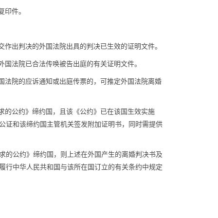
复印件。
交作出判决的外国法院出具的判决已生效的证明文件。
外国法院已合法传唤被告出庭的有关证明文件。
国法院的应诉通知或出庭传票的，可推定外国法院离婚
求的公约》缔约国，且该《公约》已在该国生效实施
公证和该缔约国主管机关签发附加证明书，同时需提供
求的公约》缔约国，则上述在外国产生的离婚判决书及
履行中华人民共和国与该所在国订立的有关条约中规定