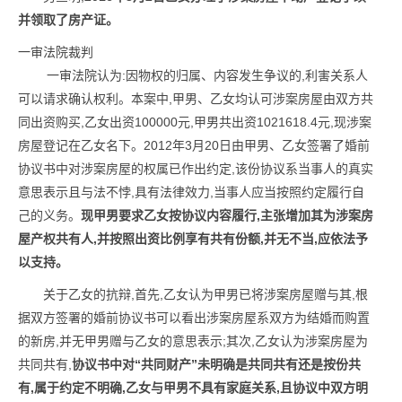
并领取了房产证。
一审法院裁判
一审法院认为:因物权的归属、内容发生争议的,利害关系人
可以请求确认权利。本案中,甲男、乙女均认可涉案房屋由双方共
同出资购买,乙女出资100000元,甲男共出资1021618.4元,现涉案
房屋登记在乙女名下。2012年3月20日由甲男、乙女签署了婚前
协议书中对涉案房屋的权属已作出约定,该份协议系当事人的真实
意思表示且与法不悖,具有法律效力,当事人应当按照约定履行自
己的义务。
现甲男要求乙女按协议内容履行,主张增加其为涉案房
屋产权共有人,并按照出资比例享有共有份额,并无不当,应依法予
以支持。
关于乙女的抗辩,首先,乙女认为甲男已将涉案房屋赠与其,根
据双方签署的婚前协议书可以看出涉案房屋系双方为结婚而购置
的新房,并无甲男赠与乙女的意思表示;其次,乙女认为涉案房屋为
共同共有,
协议书中对“共同财产”未明确是共同共有还是按份共
有,属于约定不明确,乙女与甲男不具有家庭关系,且协议中双方明