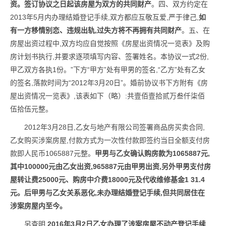
资。签订协议之日起该房屋为双方的共同财产
。四、双方约定在
2013年5月内办理结婚登记手续,双方都应互敬互爱,严于律己,
如
有一方移情别恋、违规出轨,过失方将不再拥有共同财产
。五、在
房屋出资过程中,双方均应自觉按照《房屋出资情况一览表》及购
房计划书执行,并要求逐项填写内容、签署姓名。本协议一式2份,
甲乙双方各执1份。”下方“甲方”处有甲男的签名,“乙方”处有乙女
的签名,落款时间为“2012年3月20日”。婚前协议书下方附有《房
屋出资情况一览表》,该表如下（略）:共壹佰壹拾贰万叁仟柒佰
伍拾伍元整。
2012年3月28日,乙女与地产有限公司签署商品房买卖合同,
乙女购买涉案房屋,付款方式为一次性付款即签约当日全额支付房
款即人民币1065887元整。
甲男与乙女确认购房款为1065887元,
其中100000元由乙女出资,965887元由甲男出资,另外甲男支付房
屋转让费25000元、购房中介费18000元及代收维修基金1 31.4
元。后甲男与乙女关系恶化,未办理结婚登记手续,但共同居住在
涉案房屋内至今。
另查明,
2016年3月2日乙女办理了涉案房屋不动产登记手续