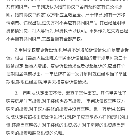
共有的财产。一审判决认为婚前协议书第四条约定有违公平原
则。婚前协议书约定“双方都应互敬互爱、严于律己,如有一方移
情别恋、违规出轨,过失方将不再应有共同财产”。其已经证明甲
男移情别恋、打人等行为,甲男也予以认可。甲男作为过失方已经
不再拥有共同财产,其应当拥有全部产权。
2.甲男无权变更诉讼请求,甲男不是增加诉讼请求,而是变更诉
请。根据《最高人民法院关于民事诉讼证据的若干规定》第三十
四条规定,当事人增加、变更诉讼请求或者提起反诉的,应当在举
证期限届满前提出。一审法院在第一次开庭时就已经明确了举证
期限,期限已经届满,甲男无权变更诉讼请求。
3.一审判决认定事实不清、漏查了案件事实。其与甲男除了
购买房屋时有出资,对于装修也各有出资,一审判决仅仅查明双方
购房的出资,对于双方装修的出资并没有查明。退一万步讲,如果
法院认定按照按出资比例进行分割,除了应查明各方在购房时的出
资,还应当查明各方对于装修的出资,各方对于房屋的出资应当是
购房的出资和装修出资的总和。