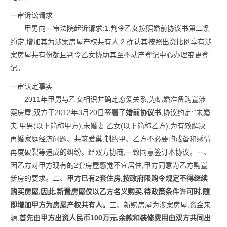
一审诉讼请求
甲男向一审法院起诉请求:1.判令乙女按照婚前协议书第二条
约定,增加其为涉案房屋产权共有人;2.确认其按照出资比例享有涉
案房屋共有份额且判令乙女协助其至不动产登记中心办理变更登
记。
一审认定事实
2011年甲男与乙女相识并确定恋爱关系,为结婚准备购置涉
案房屋,双方于2012年3月20日签署了
婚前协议书
,协议约定:“未婚
夫:甲男(以下简称甲方);未婚妻:乙女(以下简称乙方);为有效解决
再婚家庭经济问题、共筑爱巢,制约甲、乙方不必要的戒备和感情
再度破裂等造成的纠纷。经双方协商,一致同意签订本协议。一、
因乙方对甲方现有的2套房屋感觉不宜居住,甲方同意为乙方购置
新房的要求。二、
甲方已有2套住房,按政府限购令规定不得继续
购买房屋,因此,新置房屋仅以乙方名义购买,待政策条件许可时,随
即增加甲方为房屋产权共有人。
三、新购房屋为涉案房屋,资金来
源,
首先由甲方出资人民币100万元,余款和装修费用由双方共同出