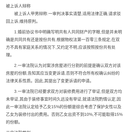
被上诉人辩称
被上诉人甲男辩称:一审判决事实清楚,适用法律正确,请求驳
回上诉,维持原判。
1.婚前协议书中明确写明共有人共同财产的字眼,但是并未明
确是共同共有还是按份共有,根据物权法第一百零三条规定,在双
方不具有家庭关系的情况下,又约定不明,应该按照按份共有处
理。
2.一审法院认为对案涉房屋进行分割的前提是确认双方对该
房屋的份额,告知其应当变更诉请,否则不符合所有权确认纠纷的
法律关系性质。因此,其提出了变更诉请的申请。
3.一审法院已经要求双方对装修费用进行了举证,但是双方均
未举证,其由于装修事宜时间久远没有举证,就请法院酌情认定,因
此一审法院认定给予乙女15%的份额是综合考虑了保护女性以及
乙女为装修付出的费用。否则乙女出资不到10%,不可能取得15%
的份额。