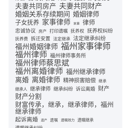
夫妻共同财产
夫妻共同房产
婚姻关系存续期间
婚姻律师
家事律师
律师
子女抚养
家暴
忠诚协议
抚养权纠纷
打印遗嘱
抚养权
房产
法定继承纠纷
拆迁安置
抚养费
法定继承
福州家事律师
福州婚姻律师
福州律师
福州律师事务所
福州律师蔡思斌
福州离婚律师
福州继承律师
离婚律师
离婚
精神损害赔偿
继承
财产
继承律师
继承纠纷
诉讼离婚
继承人
财产分割
财富传承，继承，继承律师，福州
继承律师
起诉离婚
遗嘱继承
遗嘱
遗嘱效力
遗产
遗嘱继承纠纷