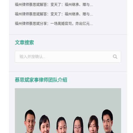
福州律师蔡思斌解答：变天了：福州继承、赠与房产转让要收20%个税？福州国税官方回复来了！
福州律师蔡思斌解答：变天了：福州继承、赠与房产转让要收20%个税？福州国税官方回答来了！
福州律师蔡思斌分享：一场离婚官司，炸出亿元“糊涂账”：本想分割家产，结果“自爆”了家底
文章搜索
蔡思斌家事律师团队介绍