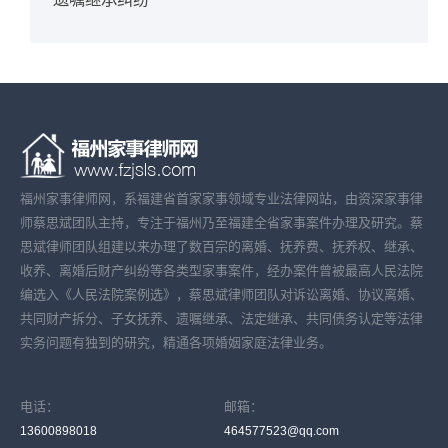
福州家事律师网，系福建省首家家事领域专业法律网站，由资深家事律
师蔡思斌团队主持，专注于福州乃至福建全省家事案件办理及研究。蔡
思斌律师团队组建以来办理了数百宗的离婚、抚养费、抚养权、继承、
收养、离婚后财产纠纷等各类型家事案件，经办案件曾被最高人民法院
编选入《人民法院案例选》，蔡思斌律师团队对诉讼离婚、协议离婚、
共同财产拆分、子女抚养、遗嘱继承、法定继承、共同债务认定等法律
实务问题有独到的研究，精通各项婚姻家庭法律业务。
电话：
邮箱：
13600898018
464577523@qq.com