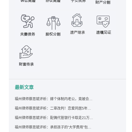
最新文章
福州律师蔡思斌评析：嫁个体制内老公，竟被合伙设局背上近百万债务，婚前不查征信真要命！
福州律师蔡思斌评析：二审改判！恋爱同居5年为女友买车，分手后能要回吗？
福州律师蔡思斌评析：配偶代管银行卡取走21万，离婚后这笔钱还要得回来吗？
福州律师蔡思斌评析：承担孩子的“大学费用”包括高额留学费用吗？