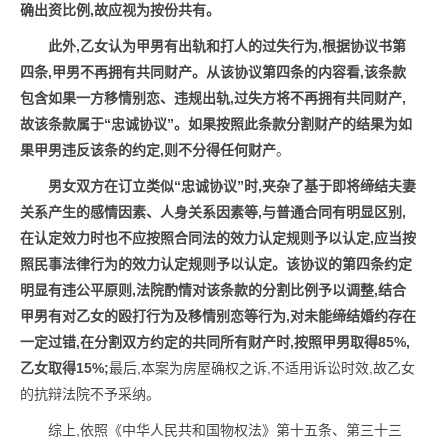
确出资比例,故应视为按份共有。
此外,乙女认为甲男有出轨和打人的过失行为,根据协议书第
四条,甲男不再拥有共同财产。
从该协议第四条的内容看,该条款
包含如果一方移情别恋、违规出轨,过失方将不再拥有共同财产,
故该条款属于“忠诚协议”。如果按照此条款分割财产的结果为如
果甲男违反该条的约定,则不分得任何财产
。
男女双方在订立类似“忠诚协议”时,夹杂了基于即将缔结夫妻
关系产生的感情因素、人身关系因素等,与普通合同有明显区别,
在认定效力时也不应按照合同法的效力认定规则予以认定,应当按
照民事法律行为的效力认定规则予以认定。该协议的第四条约定
明显有违公平原则,法院酌情对该条款的分割比例予以调整,结合
甲男有对乙女的殴打行为及移情别恋等行为,对未能缔结婚约存在
一定过错,在分割双方约定的共同所有财产时,按照甲男取得85%,
乙女取得15%;
最后,本案为房屋确权之诉,不适用诉讼时效,故乙女
的抗辩法院不予采纳。
综上,依照《中华人民共和国物权法》第十五条、第三十三