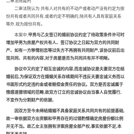
二审法院裁判
二审法院认为:共有人对共有的不动产或者动产没有约定为按
份共有或者共同共有,或者约定不明确的,除共有人具有家庭关系
等外,视为按份共有。
本案中,
甲男与乙女签订的婚前协议约定了待政策条件许可时
增加甲男为房屋产权共有人、签订协议之日起为双方的共同财
产、如有一方移情别恋等过失方不再拥有共同财产,该协议前后出
现共同、共有的内容,对于房屋是否为共同共有并不明晰。
协议中又约定了相互忠诚的内容,而忠诚协议是夫妻双方在结
婚前后,为保证双方在婚姻关系存续期间不违反夫妻忠诚义务而以
书面形式约定违约金或者赔偿金责任的协议。双方是否忠诚属于
情感道德领域的范畴,故双方订立的忠诚协议由当事人自觉履行,
不宜作为分割财产的依据
。
因双方至今未缔结婚姻不具备家庭关系共同共有的前提基础,
故一审依据双方出资额和甲男存在的过错酌情确定房屋份额比例
并无不当。故乙女主张拥有涉案房屋全部产权,事实依据不足,本