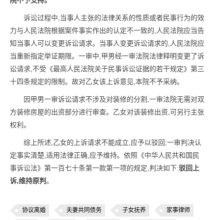
院不予支持。
诉讼过程中,当事人主张的法律关系的性质或者民事行为的效
力与人民法院根据案件事实作出的认定不一致的,人民法院应当告
知当事人可以变更诉讼请求。当事人变更诉讼请求的,人民法院应
当重新指定举证期限。一审中,甲男经一审法院法律释明变更了诉
讼请求,不受《最高人民法院关于民事诉讼证据的若干规定》第三
十四条规定的限制。故对乙女该上诉意见,本院不予采纳。
因甲男一审诉讼请求不涉及对装修的分割,一审法院无需对双
方装修房屋的出资部分进行审查。乙女对该装修出资,可另行主张
权利。
综上所述,乙女的上诉请求不能成立,应予以驳回;一审判决认
定事实清楚,适用法律正确,应予维持。依照《中华人民共和国民
事诉讼法》第一百七十条第一款第一项的规定,判决如下:
驳回上
诉,维持原判
。
协议离婚
夫妻共同债务
子女抚养
家事律师