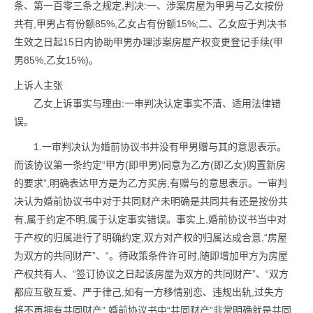
条、第一百零三条之规定,判决:一、涉案房屋为甲男与乙女按份
共有,甲男占有份额85%,乙女占有份额15%;二、乙女应于判决书
生效之日起15日内协助甲男办理涉案房屋产权变更登记手续(甲
男85%,乙女15%)。
上诉人主张
乙女上诉事实与理由:一审判决认定事实不清、适用法律错
误。
1.一审判决认为婚前协议书并没有甲男赠与其的意思表示。
而该协议第一条约定“甲方(即甲男)同意为乙方(即乙女)购置新房
的要求”,明确表达甲方是为乙方买房,有赠与的意思表示。一审判
决认为婚前协议书中对于共同财产未明确是共同共有还是按份共
有,属于约定不明,属于认定事实错误。事实上,婚前协议书当中对
于产权的归属进行了明确约定,双方对产权的归属达成合意,“房屋
为双方的共同财产”、“。待政策条件许可时,随即增加甲方为房屋
产权共有人、“签订协议之日起该房屋为双方的共同财产”、“双方
都应互敬互爱、严于律己,如有一方移情别恋、违规出轨,过失方
将不再拥有共同财产”,婚前协议书中“共同财产”非常明确就是共同