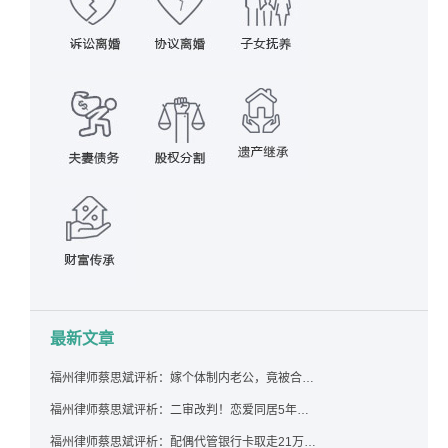
最新文章
福州律师蔡思斌评析：嫁个体制内老公，竟被合伙设局背上近百万债务，婚前不查征信真要命！
福州律师蔡思斌评析：二审改判！恋爱同居5年为女友买车，分手后能要回吗？
福州律师蔡思斌评析：配偶代管银行卡取走21万，离婚后这笔钱还要得回来吗？