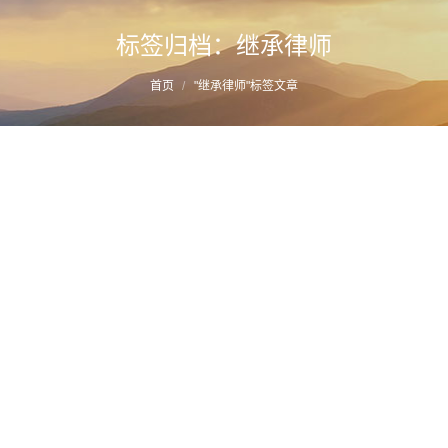
标签归档：
继承律师
您的位置：
首页
"继承律师"标签文章
福州家事律师推荐：爷爷“一元卖房”案后
续，奶奶提起婚内财产分割！
详情
2023年12月12日
财产分割
作者：
manager