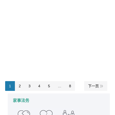
福州家事律师推荐阅读：放弃继承遗产，需
要征得配偶同意吗？
详情
2023年8月18日
遗产继承
作者：
manager
1
2
3
4
5
…
8
下一页
家事法务