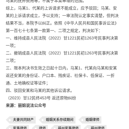
马某的抚养费用等，不属于本案审理的范围。
综上，马某1、代某的上诉请求不能成立，应予驳回；马某、安
某的上诉请求成立，予以支持；一审法院认定事实清楚，但判决
结果不当，本院予以纠正。依照《中华人民共和国民事诉讼法》
第一百七十七条第一款第一、二项之规定，判决如下：
一、维持成县人民法院（2022）甘1221民初1263号民事判决第
一项；
二、撤销成县人民法院（2022）甘1221民初1263号民事判决第
二项；
三、限本判决书生效之日起十日内，马某1、代某向马某和安某
返还安某的身份证、户口本、残疾证、社保卡、低保证、一折
通、土地确权证等证件；
四、驳回安某和马某的其他诉讼请求。
（2023）甘12民终453号 返还原物纠纷
来源：丽姐说法公众号
夫妻共同财产
婚姻关系存续期间
婚姻律师
家事律师
律师
福州家事律师
福州律师