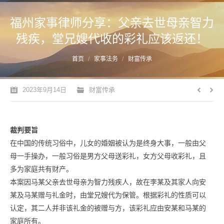
福州家事律师分享：父亲去世母亲智力
残疾，堂兄嫂代收的彩礼应该返还！
您的位置：
首页
家事法务
财富传承
2023年9月14日
财富传承
裁判要旨
在中国的传统习俗中，儿女的婚姻被认为是终身大事，一般由父
母一手操办，一般习俗是男方父母送彩礼，女方父母收彩礼，且
多为家庭共有财产。
本案因马某父亲去世母亲为智力残疾人，故在李某及其家人向安
某及马某赠与礼金时，由堂兄嫂代为保管。
根据彩礼的性质可以
认定，其二人并非该礼金的被赠与方，该彩礼应由安某和马某的
家庭所有。