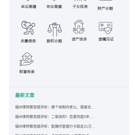
最新文章
福州律师蔡思斌评析：嫁个体制内老公，竟被合伙设局背上近百万债务，婚前不查征信真要命！
福州律师蔡思斌评析：二审改判！恋爱同居5年为女友买车，分手后能要回吗？
福州律师蔡思斌评析：配偶代管银行卡取走21万，离婚后这笔钱还要得回来吗？