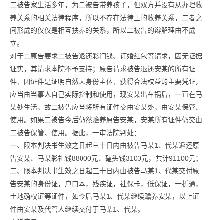
二被告家生活多年，为二被告带养孩子，但双方并没有从办理收
养关系的相关法律程序，所以不存在法律上的收养关系，二者之
间形成的仅仅是相互扶养的关系，所以二被告的辩解理由不成
立。
对于二原告要求二被告退还彩门钱、订婚红包等请求，因无证据
证实，其请求本院不予支持；原告请求被告退还安某的所有证
件，因证件是证明自然人身份主体，获得合法权益的主要凭证，
应当由当事人自己实际控制和使用，现安某出车祸后，一直在马
某处生活，故二被告应当将所有证件交由安某处，由安某保管、
使用。如果二被告今后仍然赡养原告安某，安某所有证件仍交由
二被告保管、使用。据此，一审法院判处：
一、限本判决书生效之日起三十日内由被告马某1、代某返还原
告安某、马某彩礼钱88000元、磕头钱3100元，共计91100元；
二、限本判决书生效之日起三十日内由被告马某1、代某交付原
告安某的身份证，户口本，残疾证，社保卡，低保证，一折通，
土地确权证等证件，如今后马某1、代某继续赡养安某，以上证
件由安某及代管人继续交付于马某1、代某。