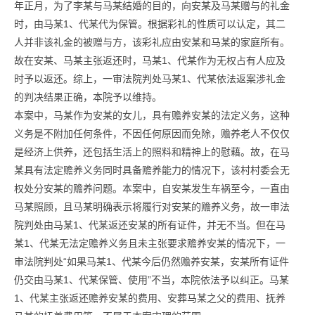
年正月，为了李某与马某结婚的目的，向安某及马某赠与的礼金
时，由马某1、代某代为保管。根据彩礼的性质可以认定，其二
人并非该礼金的被赠与方，该彩礼应由安某和马某的家庭所有。
故在安某、马某主张返还时，马某1、代某作为无权占有人应及
时予以返还。综上，一审法院判处马某1、代某依法返案涉礼金
的判决结果正确，本院予以维持。
本案中，马某作为安某的女儿，具有赡养安某的法定义务，这种
义务是不附加任何条件，不因任何原因而免除，赡养老人不仅仅
是经济上供养，还包括生活上的照料和精神上的慰藉。故，在马
某具有法定赡养义务同时具备赡养能力的情况下，该村村委会无
权处分安某的赡养问题。本案中，自安某发生车祸至今，一直由
马某照顾，且马某明确表示将履行对安某的赡养义务，故一审法
院判处由马某1、代某返还安某的所有证件，并无不当。但在马
某1、代某无法定赡养义务且未主张要求赡养安某的情况下，一
审法院判处“如果马某1、代某今后仍然赡养安某，安某所有证件
仍交由马某1、代某保管、使用”不当，本院依法予以纠正。马某
1、代某主张返还赡养安某的费用、安葬马某之父的费用、抚养