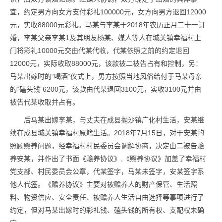
宜，约定男方向女方支付彩礼100000元，女方向男方退回12000
元，实收88000元彩礼。马某与李某于2018年农历正月二十一订
婚，李某父亲李某1及其朋友杨某、媒人等人在城关镇幸福村上
门将彩礼10000元交由代某代收，代某依照之前的约定退回
12000元，实际收取88000元，该款被二被告占有和控制，另：
马某出嫁时的“喝酒”仪式上，男方按照当地风俗给付于马某母亲
的“磕头钱”6200元，该款由代某退回3100元，实收3100元并由
被告代某收取并占有。
后马某出嫁李某，与丈夫在成县抛沙镇广化村生活，安某继
续在成县城关镇幸福村原籍生活。2018年7月15日，对于安某的
照顾赡养问题，经幸福村村民委员会调解协商，决定由二被告赡
养安某，并作出了书面《赡养协议》,《赡养协议》加盖了幸福村
党支部、村民委员会公章，代某签字，马某未签字，安某签字系
他人代签。《赡养协议》主要对被赡养人的财产保管、生活照
料、物资供应、安全责任、被赡养人生活自由选择等事项进行了
约定，但对马某出嫁时的彩礼钱、磕头钱的所有权、支配权未确