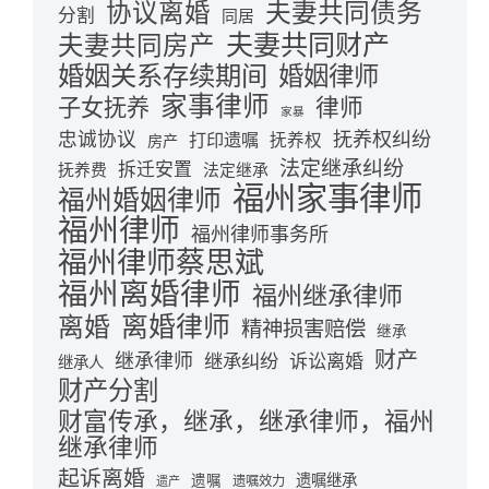
夫妻共同债务
协议离婚
分割
同居
夫妻共同财产
夫妻共同房产
婚姻关系存续期间
婚姻律师
家事律师
律师
子女抚养
家暴
忠诚协议
抚养权纠纷
打印遗嘱
抚养权
房产
法定继承纠纷
拆迁安置
抚养费
法定继承
福州家事律师
福州婚姻律师
福州律师
福州律师事务所
福州律师蔡思斌
福州离婚律师
福州继承律师
离婚律师
离婚
精神损害赔偿
继承
财产
继承律师
继承纠纷
诉讼离婚
继承人
财产分割
财富传承，继承，继承律师，福州
继承律师
起诉离婚
遗嘱继承
遗嘱
遗嘱效力
遗产