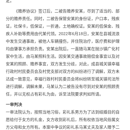
定。
《赡养协议》签订后，二被告赡养安某，尽到了适当的、部
分的赡养责任。同时，二被告保管安某的身份证，户口本，残疾
证，社保卡，低保证，一折通，土地确权证。安某的低保金、残
疾人补助等费用由代某代领。2022年6月18日，安某在县城流浪
中发生交通事故，被他人车辆撞伤，并住院治疗，医疗费和护理
均由肇事方承担负责。安某出院后，一直随马某在抛沙镇广化村
家中生活，由马某照料生活。因安某交通事故赔偿金事宜以及对
安某的照顾、赡养事宜，双方发生分歧，对此，成县城关镇幸福
行政村村民委员会及村党支部对双方的纠纷进行了调解，双方未
达成一致意见，幸福行政村村民委员会将纠纷转至城关镇司法所
进行调解，调解未果，马某认为二被告没有尽到对安某的照顾责
任，并以无权占有彩礼为由，诉至法院要求判如所请。
一审判决
一审法院认为，按照当地习俗，彩礼系男方为了达到结婚目的自
愿给付于女方的礼金，女方收到彩礼后，所有权依当地风俗属女
方父母和女方所有。本案中争议的彩礼系马某丈夫及家人赠予二