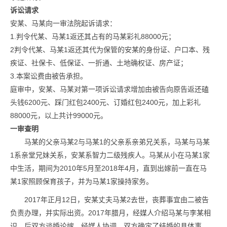
诉讼请求
安某、马某向一审法院起诉请求：
1.判令代某、马某1返还其占有的马某彩礼88000元；
2判令代某、马某1返还其代为保管的安某的身份证、户口本、残
疾证、社保卡、低保证、一折通、土地确权证、房产证；
3.本案讼费由被告承担。
庭审中，安某、马某对第一项诉讼请求增加由被告向原告返还磕
头钱6200元、踩门红包2400元、订婚红包2400元，加上彩礼
88000元，以上共计99000元。
一审查明
马某的父亲马某2与马某1的父亲系亲弟兄关系，马某与马某
1系亲堂兄妹关系，安某系智力二级残疾人。马某从小在马某1家
中生活，期间为2010年5月至2018年4月，直到出嫁前一直在马
某1家照顾保育孩子，并为马某1家操持家务。
2017年正月12日，安某丈夫马某2去世，丧葬事宜由二被告
负责办理，并实际出资。2017年腊月，经媒人介绍马某与李某相
识，后双方谈婚论嫁。经媒人协调，双方确定了结婚的具体事