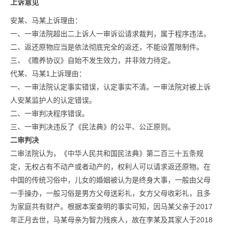
上诉意见
安某、马某上诉理由：
一、一审法院超出二上诉人一审诉讼请求裁判，属于程序违法。
二、返还原物应当是依法彻底完全的返还，不能设置限制件。
三、《赡养协议》自始不发生效力，并非效力待定。
代某、马某1上诉理由：
一、一审法院认定事实错误，认定事实不清。一审法院对被上诉
人安某监护人的认定错误。
二、一审判决程序错误。
三、一审判决违反了《民法典》的公平、公正原则。
二审判决
二审法院认为，《中华人民共和国民法典》第二百三十五条规
定，无权占有不动产或者动产的，权利人可以请求返还原物。在
中国的传统习俗中，儿女的婚姻被认为是终身大事，一般由父母
一手操办，一般习俗是男方父母送彩礼，女方父母收彩礼，且多
为家庭共有财产。根据本案查明的事实可知，因马某父亲于2017
年正月去世，马某母亲为智力残疾人，故在李某及其家人于2018