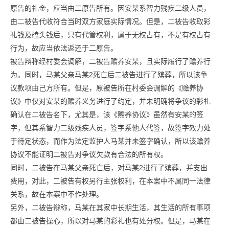
原告的礼金，应当由二原告所有。因安某系智力残疾二级人员，
由二被告代收符合当时双方家庭实际情况。但是，二被告收取彩
礼钱及磕头钱后，只有代管权利，属于无权占有，不是有权占有
行为，故应当依法返还于二原告。
被告辩称经村委会调解，二被告赡养安某，且实际履行了赡养行
为。同时，马某父亲马某2死亡后二被告进行了殡葬，所以该争
议款项由己方所有。但是，原被告所在村委会调解的《赡养协
议》中仅对安某的赡养义务进行了约定，并未明确将争议的彩礼
确认在二被告名下，尤其是，该《赡养协议》虽然有安某的签
字，但其系智力二级残疾人员，签字系他人代签，故签字效力处
于待定状态，而作为法定监护人马某并未签字确认，所以该赡养
协议不能证明二被告对争议欠款有合法的所有权。
同时，二被告在马某父亲死亡后，对马某2进行了殡葬，并支出
费用，对此，二被告有权另行主张权利，在本案中不属同一法律
关系，故在本案中不作处理。
另外，二被告辩称，马某在其家中长期生活，其生活的所有事项
都由二被告操心，所以对马某的彩礼也有处分权。但是，马某在