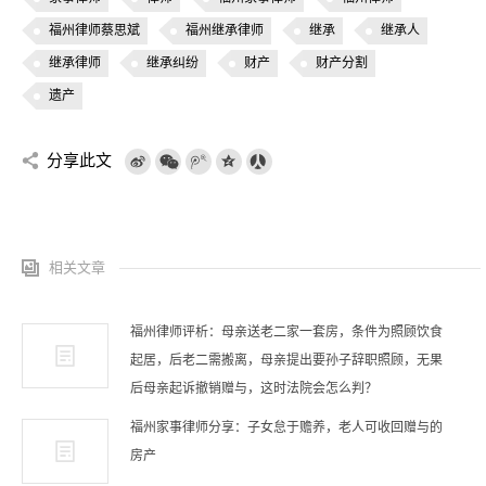
福州律师蔡思斌
福州继承律师
继承
继承人
继承律师
继承纠纷
财产
财产分割
遗产
分享此文
相关文章
福州律师评析：母亲送老二家一套房，条件为照顾饮食
起居，后老二需搬离，母亲提出要孙子辞职照顾，无果
后母亲起诉撤销赠与，这时法院会怎么判？
福州家事律师分享：子女怠于赡养，老人可收回赠与的
房产