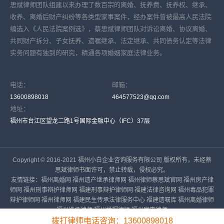
思斌律师团队组建以来办理了数百宗的离婚、抚养费、抚养权、继承、
收养、离婚后财产纠纷等各类型家事案件，经办案件曾被最高人民法院
编选入《人民法院案例选》，蔡思斌律师团队对诉讼离婚、协议离婚、
共同财产拆分、子女抚养、遗嘱继承、法定继承、共同债务认定等法律
实务问题有独到的研究，精通各项婚姻家庭法律业务。
电话：
邮箱：
13600898018
464577523@qq.com
地址：
福州市台江区望龙二路1号国际金融中心（IFC）37层
Copyright © 2016-2021 福州小白企业咨询服务有限公司 版权所有，未经蔡
思斌律师书面许可，禁止转载，侵权必究。
友情链接：
福州离婚网
福州遗产继承律师网
福州律师蔡思斌官网
福州房产律
师网
福州刑事辩护律师网
福建刑事辩护律师网
福建法律咨询网
福州毒品犯罪
辩护律师网
福州律师网
福建民生传承法律服务中心
福建遗嘱库
福州离婚律师
福州继承律师
福州婚姻律师
福州家事律师
拨打律师电话咨询：13600898018
备案号：
闽ICP备16023919号-1