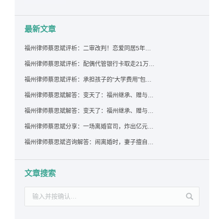
最新文章
福州律师蔡思斌评析：二审改判！恋爱同居5年为女友买车，分手后能要回吗？
福州律师蔡思斌评析：配偶代管银行卡取走21万，离婚后这笔钱还要得回来吗？
福州律师蔡思斌评析：承担孩子的“大学费用”包括高额留学费用吗？
福州律师蔡思斌解答：变天了：福州继承、赠与房产转让要收20%个税？福州国税官方回复来了！
福州律师蔡思斌解答：变天了：福州继承、赠与房产转让要收20%个税？福州国税官方回答来了！
福州律师蔡思斌分享：一场离婚官司，炸出亿元“糊涂账”：本想分割家产，结果“自爆”了家底
福州律师蔡思斌咨询解答：闹离婚时，妻子擅自带走孩子并阻止其上学，违法吗？该如何维权？
文章搜索