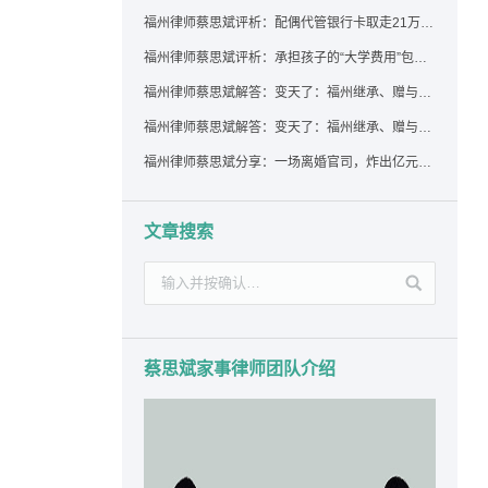
福州律师蔡思斌评析：配偶代管银行卡取走21万，离婚后这笔钱还要得回来吗？
福州律师蔡思斌评析：承担孩子的“大学费用”包括高额留学费用吗？
福州律师蔡思斌解答：变天了：福州继承、赠与房产转让要收20%个税？福州国税官方回复来了！
福州律师蔡思斌解答：变天了：福州继承、赠与房产转让要收20%个税？福州国税官方回答来了！
福州律师蔡思斌分享：一场离婚官司，炸出亿元“糊涂账”：本想分割家产，结果“自爆”了家底
文章搜索
蔡思斌家事律师团队介绍