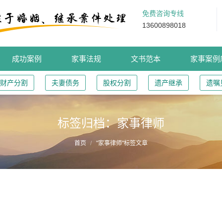
免费咨询专线
13600898018
成功案例
家事法规
文书范本
家事案例
财产分割
夫妻债务
股权分割
遗产继承
遗嘱
标签归档：
家事律师
首页
"家事律师"标签文章
福州家事律师推荐：未取得产权的家庭成员不可基