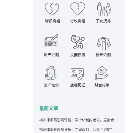
最新文章
福州律师蔡思斌评析：嫁个体制内老公，竟被合伙设局背上近百万债务，婚前不查征信真要命！
福州律师蔡思斌评析：二审改判！恋爱同居5年为女友买车，分手后能要回吗？