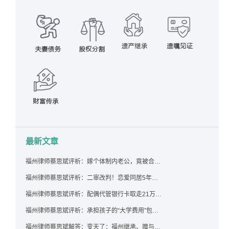
最新文章
福州律师蔡思斌评析：嫁个体制内老公，竟被合伙设局背上近百万债务，婚前不查征信真要命！
福州律师蔡思斌评析：二审改判！恋爱同居5年为女友买车，分手后能要回吗？
福州律师蔡思斌评析：配偶代管银行卡取走21万，离婚后这笔钱还要得回来吗？
福州律师蔡思斌评析：承担孩子的“大学费用”包括高额留学费用吗？
福州律师蔡思斌解答：变天了：福州继承、赠与房产转让要收20%个税？福州国税官方回复来了！