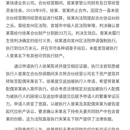
某快递业务公司。合伙经营期间，曾某掌管公司财务及日常经营
资金往来。2019年9月，徐某、曾某终止合作。因双方一直未就
合伙经营期间经营收益进行结算，徐某向法院提起合伙协议纠纷
之诉。案经宣州区法院、宣城市中级人民法院审理，判决确认曾
某需给付徐某合伙财产分割款33万元。判决生效后，曾某未履行
生效判决确定的给付义务，徐某遂向宣州区法院申请强制执行。
执行到位8万余元，并在穷尽各种调查手段后，未能发现被执行
人曾某名下有其他可供执行财产。
通过申请执行人徐某陈述并提交相应证据，执行法官知悉被
执行人曾某在合伙存续期间多次将合伙经营公司名下资产提现并
转账至配偶宋某名下。徐某提交追加被执行人申请，希望将曾某
配偶宋某纳入案件执行。综合考虑法律规定对追加被执行人配偶
为被执行人的困境以及追加申请提交后赋予申请人的繁重举证压
力，申请人转变了思路，以被执行人曾某及其配偶宋某为被告提
起代位析产诉讼，要求确认宋某名下持有夫妻共同财产中包含曾
某的份额，这为法院直接执行宋某名下财产提供了法律依据。
法院审查后认为，徐某提起夫妻共同财产代位析产诉讼符合