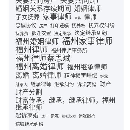
夫妻共同财产
夫妻共同房产
婚姻关系存续期间
婚姻律师
家事律师
律师
子女抚养
家暴
忠诚协议
抚养权纠纷
打印遗嘱
抚养权
房产
法定继承纠纷
拆迁安置
抚养费
法定继承
福州家事律师
福州婚姻律师
福州律师
福州律师事务所
福州律师蔡思斌
福州离婚律师
福州继承律师
离婚律师
离婚
精神损害赔偿
继承
财产
继承律师
继承纠纷
诉讼离婚
继承人
财产分割
财富传承，继承，继承律师，福州
继承律师
起诉离婚
遗嘱继承
遗嘱
遗嘱效力
遗产
遗嘱继承纠纷