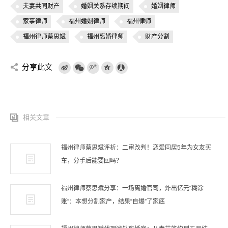
夫妻共同财产
婚姻关系存续期间
婚姻律师
家事律师
福州婚姻律师
福州律师
福州律师蔡思斌
福州离婚律师
财产分割
分享此文
相关文章
福州律师蔡思斌评析：二审改判！恋爱同居5年为女友买
车，分手后能要回吗？
福州律师蔡思斌分享：一场离婚官司，炸出亿元“糊涂
账”：本想分割家产，结果“自爆”了家底