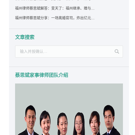
福州律师蔡思斌解答：变天了：福州继承、赠与房产转让要收20%个税？福州国税官方回答来了！
福州律师蔡思斌分享：一场离婚官司，炸出亿元“糊涂账”：本想分割家产，结果“自爆”了家底
文章搜索
蔡思斌家事律师团队介绍