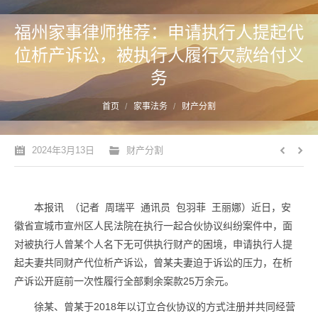
福州家事律师推荐：申请执行人提起代
位析产诉讼，被执行人履行欠款给付义
务
您的位置：
首页
家事法务
财产分割
2024年3月13日
财产分割
本报讯 （记者 周瑞平 通讯员 包羽菲 王丽娜）近日，安
徽省宣城市宣州区人民法院在执行一起合伙协议纠纷案件中，面
对被执行人曾某个人名下无可供执行财产的困境，申请执行人提
起夫妻共同财产代位析产诉讼，曾某夫妻迫于诉讼的压力，在析
产诉讼开庭前一次性履行全部剩余案款25万余元。
徐某、曾某于2018年以订立合伙协议的方式注册并共同经营