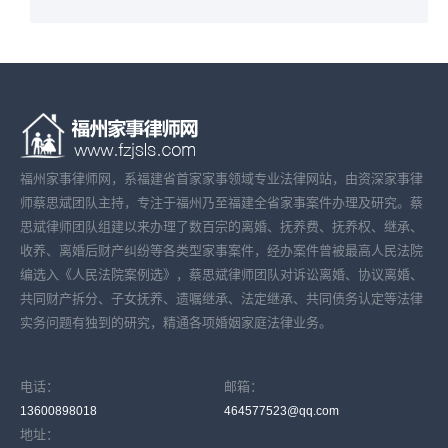
福州家事律师网，系福建省首家家事领域专业法律网站，由资深家事律
师蔡思斌团队主持，专注于福州乃至福建全省家事案件办理及研究。蔡
思斌律师团队组建以来办理了数百宗的离婚、抚养费、抚养权、继承、
收养、离婚后财产纠纷等各类型家事案件，经办案件曾被最高人民法院
编选入《人民法院案例选》，蔡思斌律师团队对诉讼离婚、协议离婚、
共同财产拆分、子女抚养、遗嘱继承、法定继承、共同债务认定等法律
实务问题有独到的研究，精通各项婚姻家庭法律业务。
电话：
邮箱：
13600898018
464577523@qq.com
地址：