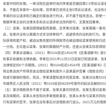
本案中同时处理。一审法院在庭审时询问李某是否撤回第2-5项诉讼请
系、不能在本案中一起处理，但李某仍坚持主张5项诉讼请求，也没有
李某的诉讼请求和已确定的案由进行判决，并不属于程序违法。即使一
根据李某主张的法律关系和诉讼请求依法改判即可，无需发回重审。
（三）梁某、张某因感情破裂而离婚，且李某对梁某、张某离婚一事完
谈，张某并没有以离婚方式非法转移财产、逃避债务的动机和行为。事
际获得房屋产权、被迫出售房屋的所得款项也被迫借给梁某使用和归还
一分钱。无论是从梁某、张某的离婚财产分割，还是从张某实际获得财
（四）李某诉请确认（2021）粤0104民初14543号《民事调解书
有事实依据和法律依据。李某在2021年11月22日前就已知道梁某、
法律规定的6个月期限。(2021）粤0104民初14543号《民事调解书
将出售该房产所得资金出借给梁某和案外人梁某瀛并签署《借款合同》
效或可撤销的情形。而且，李某清楚知道并同意梁某、张某对出售50
市越秀区人民法院（2021）粤0104民初46289号案件的起诉及解封
（五）案涉借款债务不属于梁某、张某夫妻共同债务，张某无需对梁某
系存续期间，梁某从未告知向李某借款事宜，张某从未有与梁某共同向
只有梁某的签字，张某也没有事后对该借款进行追认。1621万元的借