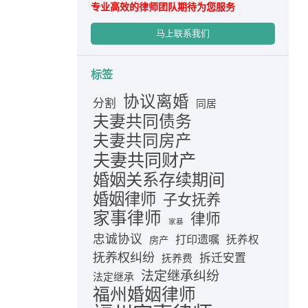
专业高效的律师团队期待为您服务
马上联系我们
标签
协议离婚
分割
同居
夫妻共同债务
夫妻共同房产
夫妻共同财产
婚姻关系存续期间
婚姻律师
子女抚养
家事律师
律师
家暴
忠诚协议
打印遗嘱
抚养权
房产
抚养权纠纷
拆迁安置
抚养费
法定继承纠纷
法定继承
福州婚姻律师