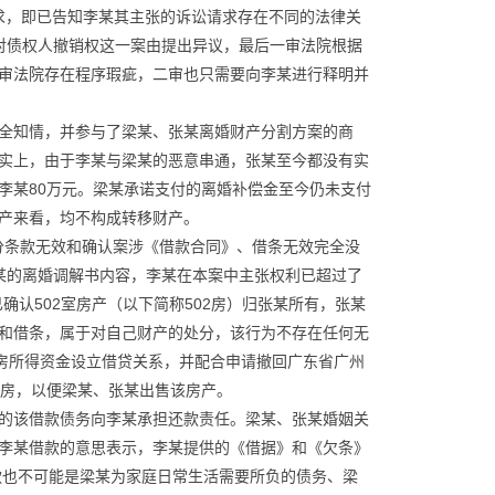
求，即已告知李某其主张的诉讼请求存在不同的法律关
对债权人撤销权这一案由提出异议，最后一审法院根据
审法院存在程序瑕疵，二审也只需要向李某进行释明并
全知情，并参与了梁某、张某离婚财产分割方案的商
实上，由于李某与梁某的恶意串通，张某至今都没有实
李某80万元。梁某承诺支付的离婚补偿金至今仍未支付
产来看，均不构成转移财产。
》部分条款无效和确认案涉《借款合同》、借条无效完全没
张某的离婚调解书内容，李某在本案中主张权利已超过了
》已确认502室房产（以下简称502房）归张某所有，张某
和借条，属于对自己财产的处分，该行为不存在任何无
2房所得资金设立借贷关系，并配合申请撤回广东省广州
502房，以便梁某、张某出售该房产。
的该借款债务向李某承担还款责任。梁某、张某婚姻关
李某借款的意思表示，李某提供的《借据》和《欠条》
款也不可能是梁某为家庭日常生活需要所负的债务、梁