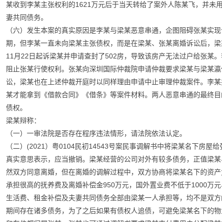
某收到李某主张权利的1621万元后于当天转给了案外人陈某飞，并未
妻共同债务。
（六）发生本案的真实原因是李某与梁某恶意串通，企图阻碍张某实现合
期，但李某一直未向梁某主张债权，而是在梁某、张某离婚诉讼后，梁某
11月22日起诉梁某并申请查封了502房，导致该房产无法过户给张
阻止张某行使权利。张某向深圳国际仲裁院申请仲裁要求梁某与梁某瀛
讼，梁某也在上述仲裁开庭时以同样理由申请中止审理仲裁案件。李某
某才能拿到《借款合同》《借条》等案件材料。两人恶意串通的最终目
债权。
梁某辩称：
（一）一审法院是否存在程序违法情形，请法院依法认定。
（二）(2021）粤0104民初14543号案民事调解书中将梁某名下房
真实意思表示，应当撤销。梁某经营的公司对外有较多债务，正值梁某
然双方同意离婚，但在离婚的调解过程中，双方协商将梁某名下的资产
承担很高的抚养费及离婚补偿金950万元，国外置业费不低于1000万
生活费、租金补偿及夫妻共同债务全部由梁某一人承担等，均不是双方
期间存在诸多债务，为了之后如果有债权人追债，可避免梁某名下的物