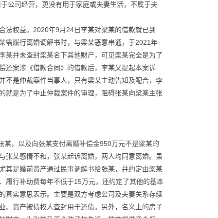
用于公司经营，更没有用于家庭或夫妻生活，不属于夫
法权益。2020年9月24日李某对梁某的借款就已到
需履行离婚调解书时，与梁某恶意串通，于2021年
某。李某并未查封梁某名下其他财产，可见梁某完全是为了
偿还案涉《借款合同》的借款后，李某又提起本案诉
并不是仲裁案件当事人，只有梁某主动告知及配合，李
的就是为了中止仲裁案件的审理，阻碍张某向梁某主张
屋给张某，以及向张某支付离婚补偿金950万元不是梁某的
与张某感情不和，张某起诉离婚，两人均同意离婚。虽
尤其是婚前资产通过民事调解书给张某，并约定由梁某
元、履行补助费每年不低于15万元，还约定了其他的基本
的真实意思表示。主要是双方考虑公司及夫妻关系存续
业、资产被债权人查封用于还债。另外，名义上的房子