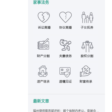
家事法务
最新文章
福州律师蔡思斌评析：嫁个体制内老公，竟被合伙设局背上近百万债务，婚前不查征信真要命！