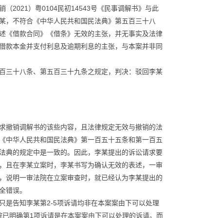
021）粤0104民初14543号《民事调解书》与此
某，不符合《中华人民共和国民法典》第五百三十八
述《借款合同》《借条》无效的主张，并无事实及法律
借款本金并支付利息及逾期利息的主张，与本案并非同
百三十八条、第五百三十九条之规定，判决：驳回李某
求撤销调解书的该些内容，且法律规定无效与撤销的法
《中华人民共和国民法典》第一百五十五条和第一百五
法典的规定中是一致的。因此，李某提出的诉讼请求要
，且在李某立案时，李某书写为确认无效的表述，一审
，说明一审法院在立案审查时，就已经认为李某提出的
全错误。
是告知李某第2-5项诉请均非在本案案由下可以处理
院已明确第1项诉请是在本案案由下可以处理的诉请。而