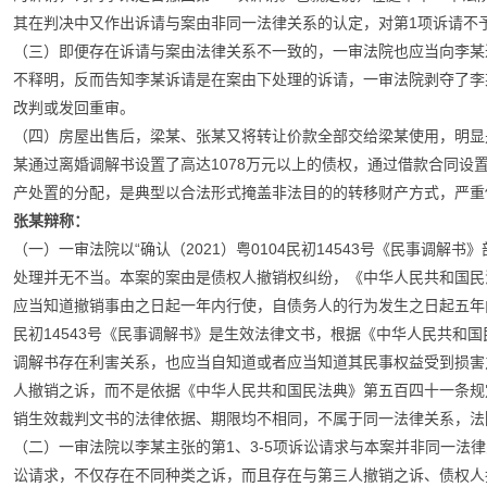
其在判决中又作出诉请与案由非同一法律关系的认定，对第1项诉请不
（三）即便存在诉请与案由法律关系不一致的，一审法院也应当向李某
不释明，反而告知李某诉请是在案由下处理的诉请，一审法院剥夺了李
改判或发回重审。
（四）房屋出售后，梁某、张某又将转让价款全部交给梁某使用，明显
某通过离婚调解书设置了高达1078万元以上的债权，通过借款合同设置
产处置的分配，是典型以合法形式掩盖非法目的的转移财产方式，严重
张某辩称：
（一）一审法院以“确认（2021）粤0104民初14543号《民事调解
处理并无不当。本案的案由是债权人撤销权纠纷，《中华人民共和国民
应当知道撤销事由之日起一年内行使，自债务人的行为发生之日起五年内没
民初14543号《民事调解书》是生效法律文书，根据《中华人民共和
调解书存在利害关系，也应当自知道或者应当知道其民事权益受到损害
人撤销之诉，而不是依据《中华人民共和国民法典》第五百四十一条规
销生效裁判文书的法律依据、期限均不相同，不属于同一法律关系，法
（二）一审法院以李某主张的第1、3-5项诉讼请求与本案并非同一法
讼请求，不仅存在不同种类之诉，而且存在与第三人撤销之诉、债权人