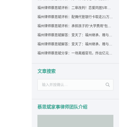
福州律师蔡思斌评析：二审改判！恋爱同居5年为女友买车，分手后能要回吗？
福州律师蔡思斌评析：配偶代管银行卡取走21万，离婚后这笔钱还要得回来吗？
福州律师蔡思斌评析：承担孩子的“大学费用”包括高额留学费用吗？
福州律师蔡思斌解答：变天了：福州继承、赠与房产转让要收20%个税？福州国税官方回复来了！
福州律师蔡思斌解答：变天了：福州继承、赠与房产转让要收20%个税？福州国税官方回答来了！
福州律师蔡思斌分享：一场离婚官司，炸出亿元“糊涂账”：本想分割家产，结果“自爆”了家底
文章搜索
蔡思斌家事律师团队介绍