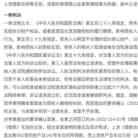
上述借款合同等无效，该案的审理需以此案审理结果为依据，故中止该
一审判决
一审法院认为：《中华人民共和国民法典》第五百三十八条规定，债务
无偿处分财产权益，或者恶意延长其到期债权的履行期限，影响债权人
行为。第五百三十九条规定，债务人以明显不合理的低价转让财产、以
担保，影响债权人的债权实现，债务人的相对人知道或者应当知道该情
《中华人民共和国民事诉讼法》第五十九条规定，对当事人双方的诉讼
当事人双方的诉讼标的，第三人虽然没有独立请求权，但案件处理结果
由人民法院通知他参加诉讼。人民法院判决承担民事责任的第三人，有
归责于本人的事由未参加诉讼，但有证据证明发生法律效力的判决、裁
的，可以自知道或者应当知道其民事权益受到损害之日起六个月内，向
法院经审理，诉讼请求成立的，应当改变或者撤销原判决、裁定、调解
现李某明确本案案由为债权人撤销权纠纷，而其提出的要求确认（2021）
的主张，与本案并非同一法律关系，本案不予处理。
对李某提出的要求确认梁某、张某之间签订的JK-2022-114-01号《借款
《借条》无效的主张，结合本案查明的事实及双方陈述，上述《借款合
其出售502室的房产及142号车位的所得款，而上述房产及车位已经（20