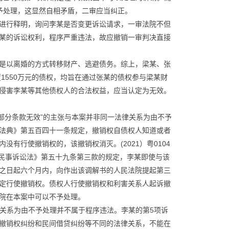
予处理，这显然自相矛盾，二审应当纠正。
进行释明，询问李某是否变更诉讼请求，一审法院不但
某的诉讼权利，程序严重违法，故应撤销一审判决直接
是以离婚的方式转移财产、逃避债务。综上，梁某、张
1550万元的债权，均旨在通过张某的债权参与梁某财
侵害李某等其他债权人的合法权益，应当认定为无效。
书》部分条款无效”的主张与本案并非同一法律关系为由不予
法典》第五百四十一条规定，撤销权自债权人知道或者
有行使撤销权的，该撤销权消灭。(2021）粤0104
国民事诉讼法》第五十九条第三款的规定，李某即使与该
之日起六个月内，向作出该调解书的人民法院提起第三
定行使撤销权。债权人行使撤销权和利害关系人起诉撤
院在本案中可以不予处理。
律关系为由不予处理并不属于程序违法。李某的第5项诉
撤销权纠纷和民间借贷纠纷等不同的法律关系，不能在