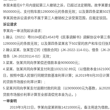
本案未能在6个月内提起第三人撤销之诉，已超过法定期限。
故李某要
9500000元、支付购车款1280000元的条款无效；以及第四条梁某
李某其他诉讼请求均不属于第三人撤销权之诉受案范围，应裁定驳回。
诉讼请求
李某向一审法院起诉请求：
1.确认（2021）粤0104民初14543号《民事调解书》调解协议中第
1280000元的条款无效；以及第四条梁某名下502室的房产和车位归
2.确认梁某、张某签订的《借款合同》(JK-2022-114-01)、借条（JK-202
借条（JK-20220114-02）无效；
3.梁某、张某共同向李某偿还借款本金9090000元；
4.梁某、张某共同向李某支付利息1032132.89元（以借款本金162100
日，按照中国人民银行同期贷款基准利率计算；从2019年8月20日计算
的贷款市场报价利率计算）;
5.梁某共同向李某支付逾期付款的利息（以9090000元为基数，从20
贷款市场报价利率计算至全部清偿完本金为止。)
一审查明
2019年3月22日，李某向梁某转账14210000元，备注用途为借款。