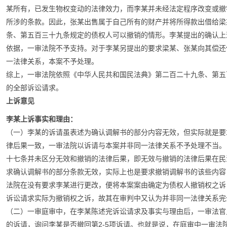
某所有，已发生物权变动的法律效力，而李某并未经法定程序改变或撤销（2
所涉的条款。因此，张某出售属于自己所有的财产并将所得款出借给梁
条、第五百三十九条规定的债权人可以撤销的情形。李某提出的确认上
依据，一审法院不予支持。对于李某另提出的要求梁某、张某向其偿还
一法律关系，本案不予处理。
综上，一审法院依照《中华人民共和国民法典》第二百二十九条、第五
的全部诉讼请求。
上诉意见
李某上诉事实和理由：
（一）李某的诉请虽表述为确认调解书的部分内容无效，但实际就是要
律后果一致，一审法院以诉请与本案并非同一法律关系不予处理不当。
十七条并未区分无效和撤销的法律后果，即无效与撤销的法律后果在民
求确认调解书的部分条款无效，实际上也是要求撤销调解书的该些内容
法院在没有要求李某进行更改，便将本案案由确定为债权人撤销权之诉
诉讼请求实际为撤销权之诉，故其在审判中又认为并非同一法律关系完
（二）一审庭审中，在李某陈述完诉讼请求及事实与理由后，一审法官只
的诉请，询问李某是否撤回第2-5项诉请。也就是说，在庭审中一审法