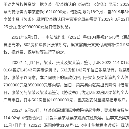
用途为股权投资款。据李某与梁某确认的《借据》《欠条》显示：2019
意周转所需向李某借款16210000元，借款期限为18个月，自2019年3月2
李某出具《欠条》,载明梁某确认因生意资金周转需要于2019年3月22日、3
25日仍拖欠9090000元及其借款利息。
2021年6月3日，一审法院作出（2021）粤0104民初14543
自愿离婚，502房和车位归张某所有，梁某需向张某支付离婚补偿金95
权、抚养费、探望权等进行了约定。
2022年1月14日，梁某、张某及梁某瀛，签订了JK-2022-114-01及
0104民初14543号民事调解书，502房和142号车位归张某所有
款，张某予以同意，本合同项下的借款仅限用于梁某及梁某瀛的个人债
7000000元及8500000元等内容。当日，梁某另向张某出具两份《
日，张某另与梁某及梁某瀛签订《协议书》,约定因502房因梁某的个
产等事宜，其中502房售价16500000元，售房款支付至梁某指定账户
2022年5月30日，张某向深圳国际仲裁院提起仲裁，要求裁决解除与梁某及
114-02号《借款合同》,并裁决梁某及梁某瀛向其还款等。后李某及梁
11月7日作出（2022）深国仲受3109号-11《中止仲裁程序通知》,载明