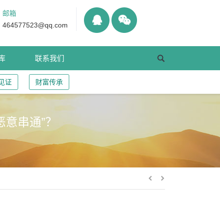
邮箱
464577523@qq.com
库
联系我们
见证
财富传承
恶意串通”？