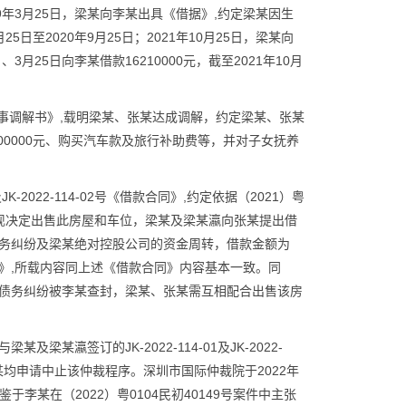
年3月25日，梁某向李某出具《借据》,约定梁某因生
5日至2020年9月25日；2021年10月25日，梁某向
月25日向李某借款16210000元，截至2021年10月
号《民事调解书》,载明梁某、张某达成调解，约定梁某、张某
00000元、购买汽车款及旅行补助费等，并对子女抚养
JK-2022-114-02号《借款合同》,约定依据（2021）粤
，张某现决定出售此房屋和车位，梁某及梁某瀛向张某提出借
务纠纷及梁某绝对控股公司的资金周转，借款金额为
借条》,所载内容同上述《借款合同》内容基本一致。同
人债务纠纷被李某查封，梁某、张某需互相配合出售该房
。
梁某瀛签订的JK-2022-114-01及JK-2022-
某均申请中止该仲裁程序。深圳市国际仲裁院于2022年
鉴于李某在（2022）粤0104民初40149号案件中主张