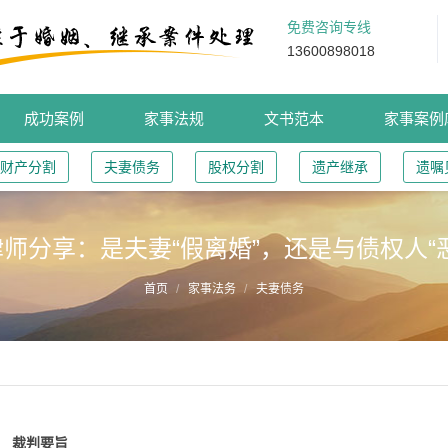
免费咨询专线
13600898018
成功案例
家事法规
文书范本
家事案例
财产分割
夫妻债务
股权分割
遗产继承
遗嘱
师分享：是夫妻“假离婚”，还是与债权人“
首页
家事法务
夫妻债务
裁判要旨