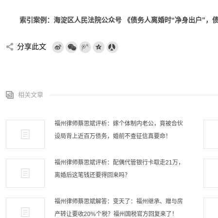
索引案例：海淀区人民法院公众号
《
债务人离婚时“净身出户”，
分享此文
相关文章
福州律师蔡思斌评析：嫁个体制内老公，竟被合伙
设局背上近百万债务，婚前不查征信真要命！
福州律师蔡思斌评析：配偶代管银行卡取走21万，
离婚后这笔钱还要得回来吗？
福州律师蔡思斌解答：变天了：福州继承、赠与房
产转让要收20%个税？福州国税官方回复来了！