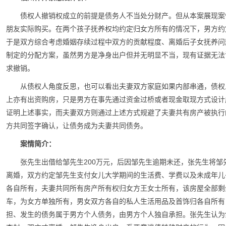
债权人撤销权成立的前提是债务人不当处分财产。但从本案展现案
朋友实际购买。在两个孩子抚养权均约定归女方所有的情况下，男方约
于是双方综合考虑婚姻存续过程中双方的贡献程度、离婚后子女抚养问
制定的分配方案，虽然男方是净身出户但并无明显不当，现有证据无法
求撤销。
从债权人角度反思，也可以看出夫妻双方家庭如果内部串通，债权
上亦有出资购房，只是男方在事先通过资金过桥或者现金取现方式设计
证明上述事实，而夫妻双方则通过上述方式规避了夫妻共有房产被执行
方共同签字确认，让债务成为夫妻共同债务。
案情简介：
张先生出借给邹先生200万元，后因邹先生逾期未还，张先生将
离婚，双方约定邹先生支付女儿大学期间的生活费、学费以及未成年儿
各自所有，夫妻共同所有房产所有权归女方王女士所有，该房屋全部剩
车，为女方单独所有，男女双方各自的私人生活用品及首饰归各自所有
担、发生的债务属于男方个人债务，由男方个人独自承担。张先生认为