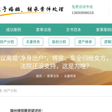
免费咨询专线
13600898018
成功案例
家事法规
文书范本
家事案例
财产分割
夫妻债务
股权分割
遗产继承
遗嘱
议离婚“净身出户”，将房、车全归给女方
法院还没支持，这是为啥？
首页
家事法务
夫妻债务
婚
,
财产分割
福州律师蔡思斌评析：