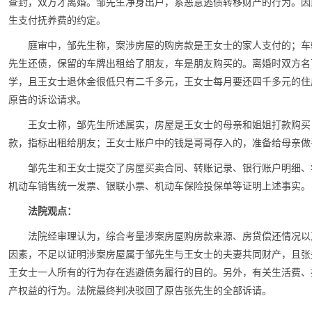
查封，双方才离婚。邹先生净身出户，系恶意逃债转移财产的行为。因
生支付抚养费的约定。
庭审中，邹先生称，案涉房屋的购房款是王女士的家人支付的；车
先生还债，保留的车牌出租给了朋友，车是朋友购买的。离婚时双方名
学，且王女士退休金很低只有二千多元，王女士每月要还四千多元的住
原告的诉讼请求。
王女士称，邹先生所述属实，房屋是王女士的母亲和姐姐打款购买
款，指标出租给朋友；王女士账户中的钱是哥哥存入的，准备给母亲做
邹先生和王女士提交了房屋买卖合同、转账记录、银行账户明细、
机动车销售统一发票、银联小票、机动车保险投保单等证明上述事实。
法院观点：
法院经审理认为，综合考量涉案房屋购房款来源、房贷偿还情况以
因素，不足以证明涉案房屋属于邹先生与王女士的夫妻共同财产，且张
王女士一人所有的行为存在逃避债务履行的目的。另外，有关生活费、
产权益的行为。法院最终判决驳回了原告张先生的全部诉请。