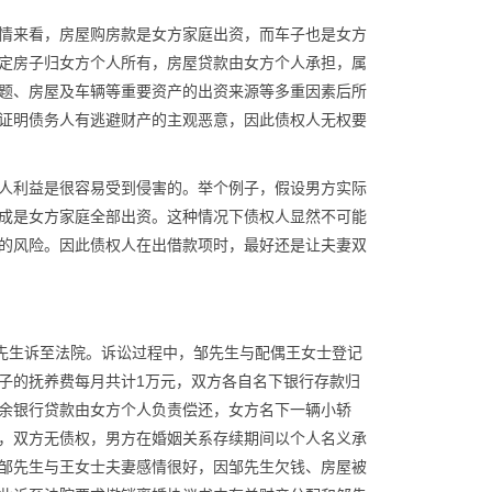
情来看，房屋购房款是女方家庭出资，而车子也是女方
定房子归女方个人所有，房屋贷款由女方个人承担，属
题、房屋及车辆等重要资产的出资来源等多重因素后所
证明债务人有逃避财产的主观恶意，因此债权人无权要
人利益是很容易受到侵害的。举个例子，假设男方实际
成是女方家庭全部出资。这种情况下债权人显然不可能
的风险。因此债权人在出借款项时，最好还是让夫妻双
邹先生诉至法院。诉讼过程中，邹先生与配偶王女士登记
子的抚养费每月共计1万元，双方各自名下银行存款归
余银行贷款由女方个人负责偿还，女方名下一辆小轿
，双方无债权，男方在婚姻关系存续期间以个人名义承
邹先生与王女士夫妻感情很好，因邹先生欠钱、房屋被