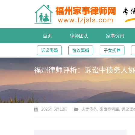
首页
律师团队
家事资讯
诉讼离婚
协议离婚
子女抚养
福州律师评析：诉讼中债务人协
您的位置：
2025年5月12日
夫妻债务
,
家事案例库
,
诉讼离