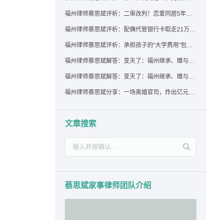
福州律师蔡思斌评析：二审改判！恋爱同居5年为女友买车，分手后能要回吗？
福州律师蔡思斌评析：配偶代管银行卡取走21万，离婚后这笔钱还要得回来吗？
福州律师蔡思斌评析：承担孩子的“大学费用”包括高额留学费用吗？
福州律师蔡思斌解答：变天了：福州继承、赠与房产转让要收20%个税？福州国税官方回复来了！
福州律师蔡思斌解答：变天了：福州继承、赠与房产转让要收20%个税？福州国税官方回答来了！
福州律师蔡思斌分享：一场离婚官司，炸出亿元“糊涂账”：本想分割家产，结果“自爆”了家底
文章搜索
蔡思斌家事律师团队介绍