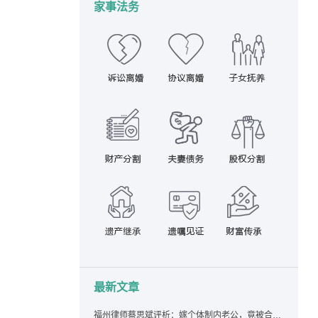
家事法务
最新文章
福州律师蔡思斌评析：嫁个体制内老公，竟被合伙设局背上近百万债务，婚前不查征信真要命！