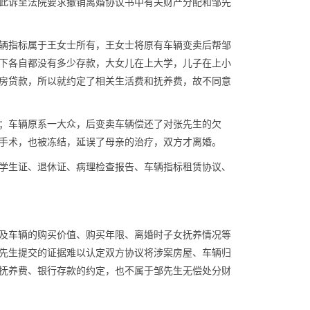
此诉至法院要求撤销离婚协议书中有关财产分配和邹先
辆指标属于王女士所有，王女士将原有车辆变卖后帮邹
下各自都没有多少存款，大女儿在上大学，儿子在上小
房贷款，所以就约定了相关生活费和抚养费，故不同意
；车辆原系一大众，后变卖车辆偿还了对张先生的欠
手术，也被冻结，延误了母亲的治疗，双方才离婚。
学生证、退休证、病理检查报告、车辆指标租赁协议、
及车辆的购买价值、购买年限、离婚时子女抚养情况等
先生提交的证据难以认定双方协议将涉案房屋、车辆归
抚养费、银行存款的约定，也不属于邹先生无偿处分财