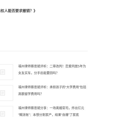
债权人能否要求撤销？
》
福州律师蔡思斌评析：二审改判！恋爱同居5年为
女友买车，分手后能要回吗？
福州律师蔡思斌评析：承担孩子的“大学费用”包括
高额留学费用吗？
福州律师蔡思斌分享：一场离婚官司，炸出亿元
“糊涂账”：本想分割家产，结果“自爆”了家底