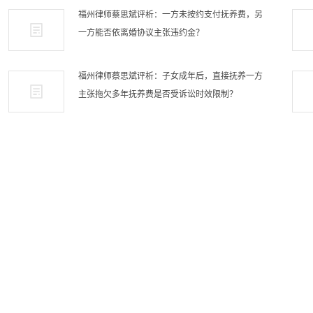
福州律师蔡思斌评析：一方未按约支付抚养费，另
一方能否依离婚协议主张违约金？
福州律师蔡思斌评析：子女成年后，直接抚养一方
主张拖欠多年抚养费是否受诉讼时效限制？