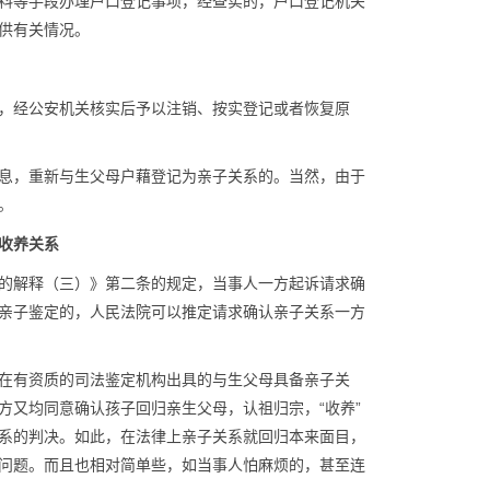
料等手段办理户口登记事项，经查实的，户口登记机关
供有关情况。
，经公安机关核实后予以注销、按实登记或者恢复原
息，重新与生父母户藉登记为亲子关系的。当然，由于
。
收养关系
的解释（三）》第二条的规定，当事人一方起诉请求确
亲子鉴定的，人民法院可以推定请求确认亲子关系一方
在有资质的司法鉴定机构出具的与生父母具备亲子关
方又均同意确认孩子回归亲生父母，认祖归宗，“收养”
系的判决。如此，在法律上亲子关系就回归本来面目，
问题。而且也相对简单些，如当事人怕麻烦的，甚至连