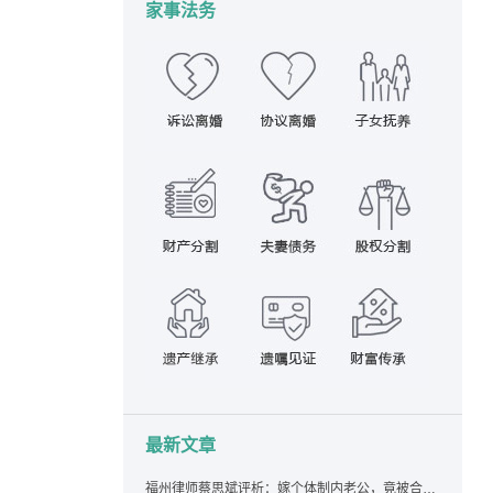
家事法务
最新文章
福州律师蔡思斌评析：嫁个体制内老公，竟被合伙设局背上近百万债务，婚前不查征信真要命！