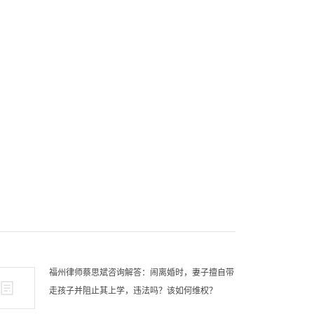
福州律师蔡思斌咨询解答：闹离婚时，妻子擅自带
走孩子并阻止其上学，违法吗？该如何维权？