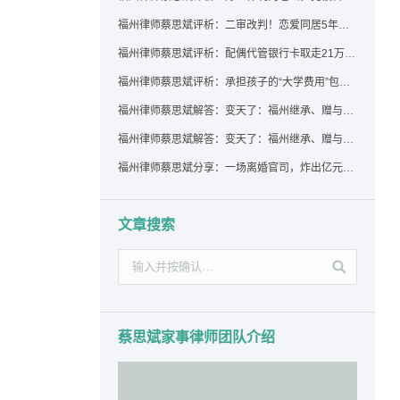
福州律师蔡思斌评析：二审改判！恋爱同居5年为女友买车，分手后能要回吗？
福州律师蔡思斌评析：配偶代管银行卡取走21万，离婚后这笔钱还要得回来吗？
福州律师蔡思斌评析：承担孩子的“大学费用”包括高额留学费用吗？
福州律师蔡思斌解答：变天了：福州继承、赠与房产转让要收20%个税？福州国税官方回复来了！
福州律师蔡思斌解答：变天了：福州继承、赠与房产转让要收20%个税？福州国税官方回答来了！
福州律师蔡思斌分享：一场离婚官司，炸出亿元“糊涂账”：本想分割家产，结果“自爆”了家底
文章搜索
蔡思斌家事律师团队介绍