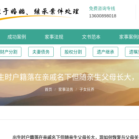
免费咨询专线
13600898018
成功案例
家事法规
文书范本
家事案例
财产分割
夫妻债务
股权分割
遗产继承
遗嘱
生时户籍落在亲戚名下但随亲生父母长大
首页
家事法务
子女抚养
出生时户籍落在亲戚名下但随亲生父母长大，现如何恢复与父母关