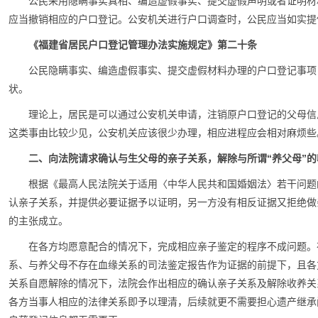
公民采用隐瞒事实真相、编造虚假事实、提交虚假声明或者证明材
应当撤销相应的户口登记。公安机关进行户口调查时，公民应当如实提
《福建省居民户口登记管理办法实施规定》
第二十条
公民隐瞒事实、编造虚假事实、提交虚假材料办理的户口登记事项
状。
理论上，居民是可以通过公安机关申请，注销原户口登记的父母信
这类事由比较少见，公安机关应该很少办理，相应进程应会相对麻烦些
二、向法院请求确认与生父母的亲子关系，解除与所谓“养父母”的
根据《最高人民法院关于适用〈中华人民共和国婚姻法〉若干问题
认亲子关系，并提供必要证据予以证明，另一方没有相反证据又拒绝做
的主张成立。
在各方均愿意配合的情况下，完成相应亲子鉴定的程序不成问题。
系、与养父母不存在血缘关系的司法鉴定报告作为证据的前提下，且各
关系自愿解除的情况下，法院会作出相应的确认亲子关系及解除收养关
各方当事人相应的法律关系即予以理清，后续就更不需要担心遗产继承