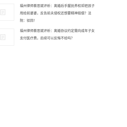
福州律师蔡思斌评析：离婚后手握抚养权却把孩子
甩给前婆婆，反告前夫侵权还想要精神赔偿？法
院：驳回！
福州律师蔡思斌评析：离婚协议约定需向成年子女
支付医疗费，后续可以反悔不给吗？