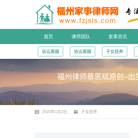
首页
律师团队
家事资讯
诉讼离婚
协议离婚
子女抚养
福州律师蔡思斌原创–出
您的位置：
2020年1月2日
子女抚养