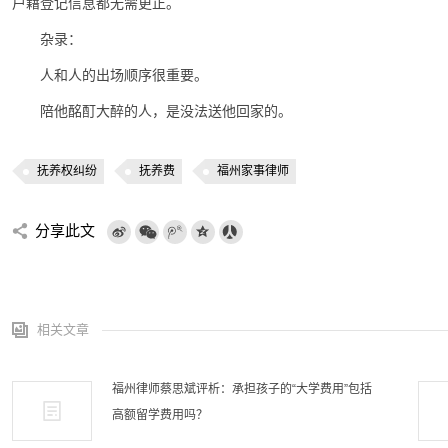
户藉登记信息都无需更正。
杂录：
人和人的出场顺序很重要。
陪他酩酊大醉的人，是没法送他回家的。
抚养权纠纷
抚养费
福州家事律师
分享此文
相关文章
福州律师蔡思斌评析：承担孩子的“大学费用”包括
高额留学费用吗？