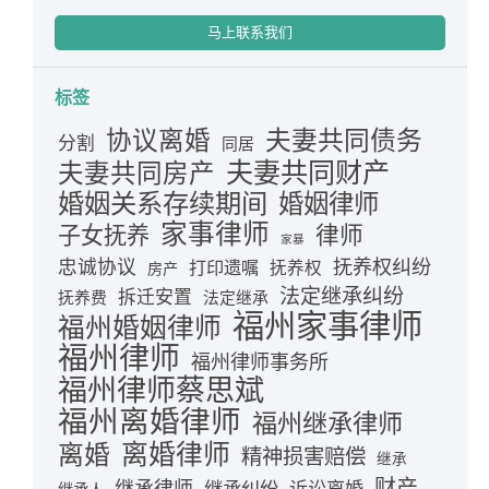
马上联系我们
标签
夫妻共同债务
协议离婚
分割
同居
夫妻共同财产
夫妻共同房产
婚姻关系存续期间
婚姻律师
家事律师
律师
子女抚养
家暴
忠诚协议
抚养权纠纷
打印遗嘱
抚养权
房产
法定继承纠纷
拆迁安置
抚养费
法定继承
福州家事律师
福州婚姻律师
福州律师
福州律师事务所
福州律师蔡思斌
福州离婚律师
福州继承律师
离婚律师
离婚
精神损害赔偿
继承
财产