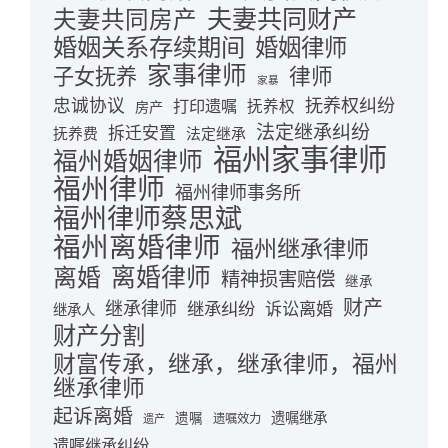
夫妻共同财产
夫妻共同房产
婚姻关系存续期间
婚姻律师
家事律师
律师
子女抚养
家暴
忠诚协议
抚养权纠纷
打印遗嘱
抚养权
房产
法定继承纠纷
拆迁安置
抚养费
法定继承
福州家事律师
福州婚姻律师
福州律师
福州律师事务所
福州律师蔡思斌
福州离婚律师
福州继承律师
离婚律师
离婚
精神损害赔偿
继承
财产
继承律师
继承纠纷
诉讼离婚
继承人
财产分割
财富传承，继承，继承律师，福州
继承律师
起诉离婚
遗嘱继承
遗嘱
遗嘱效力
遗产
遗嘱继承纠纷