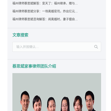
福州律师蔡思斌解答：变天了：福州继承、赠与房产转让要收20%个税？福州国税官方回答来了！
福州律师蔡思斌分享：一场离婚官司，炸出亿元“糊涂账”：本想分割家产，结果“自爆”了家底
福州律师蔡思斌咨询解答：闹离婚时，妻子擅自带走孩子并阻止其上学，违法吗？该如何维权？
文章搜索
蔡思斌家事律师团队介绍