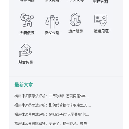
最新文章
福州律师蔡思斌评析：二审改判！恋爱同居5年为女友买车，分手后能要回吗？
福州律师蔡思斌评析：配偶代管银行卡取走21万，离婚后这笔钱还要得回来吗？
福州律师蔡思斌评析：承担孩子的“大学费用”包括高额留学费用吗？
福州律师蔡思斌解答：变天了：福州继承、赠与房产转让要收20%个税？福州国税官方回复来了！