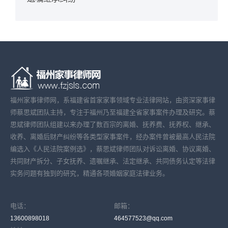
福州家事律师网，系福建省首家家事领域专业法律网站，由资深家事律
师蔡思斌团队主持，专注于福州乃至福建全省家事案件办理及研究。蔡
思斌律师团队组建以来办理了数百宗的离婚、抚养费、抚养权、继承、
收养、离婚后财产纠纷等各类型家事案件，经办案件曾被最高人民法院
编选入《人民法院案例选》，蔡思斌律师团队对诉讼离婚、协议离婚、
共同财产拆分、子女抚养、遗嘱继承、法定继承、共同债务认定等法律
实务问题有独到的研究，精通各项婚姻家庭法律业务。
电话：
邮箱：
13600898018
464577523@qq.com