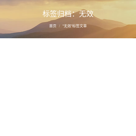
标签归档：
无效
您的位置：
首页
"无效"标签文章
520那天，老公给婚外异性转账5200？法
院：支持返还
详情
2022年6月2日
家事案例库
作者：
蔡思斌律师