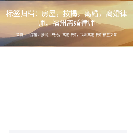
标签归档：
房屋，按揭，离婚，离婚律
师，福州离婚律师
您的位置：
首页
"房屋，按揭，离婚，离婚律师，福州离婚律师"标签文章
按揭购买房屋在离婚时的补偿款计算| 家法
详情
2017年6月16日
家事法务
,
财产分割
作者：
蔡思斌律师