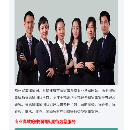
福州家事律师网，系福建省首家家事领域专业法律网站，由资深家
事律师蔡思斌团队主持，专注于福州乃至福建全省家事案件办理及
研究。蔡思斌律师团队组建以来办理了数百宗的离婚、抚养费、抚
养权、继承、收养、离婚后财产纠纷等各类型家事案件...
专业高效的律师团队期待为您服务