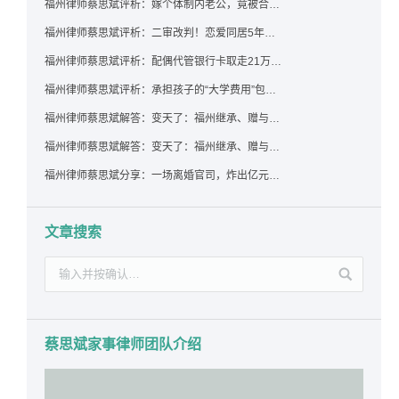
福州律师蔡思斌评析：嫁个体制内老公，竟被合伙设局背上近百万债务，婚前不查征信真要命！
福州律师蔡思斌评析：二审改判！恋爱同居5年为女友买车，分手后能要回吗？
福州律师蔡思斌评析：配偶代管银行卡取走21万，离婚后这笔钱还要得回来吗？
福州律师蔡思斌评析：承担孩子的“大学费用”包括高额留学费用吗？
福州律师蔡思斌解答：变天了：福州继承、赠与房产转让要收20%个税？福州国税官方回复来了！
福州律师蔡思斌解答：变天了：福州继承、赠与房产转让要收20%个税？福州国税官方回答来了！
福州律师蔡思斌分享：一场离婚官司，炸出亿元“糊涂账”：本想分割家产，结果“自爆”了家底
文章搜索
蔡思斌家事律师团队介绍