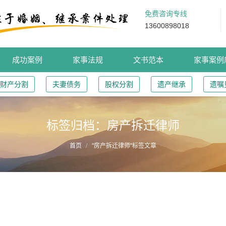
免费咨询专线
13600898018
成功案例
家事法规
文书范本
家事案例
财产分割
夫妻债务
股权分割
遗产继承
遗嘱
标签归档：
房产拆迁律师
首页
"房产拆迁律师"标签文章
房屋产权人将拆迁权益分配至子女名下是否子女与配
案例