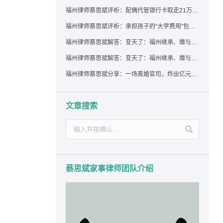
福州律师蔡思斌评析：配偶代管银行卡取走21万，离婚后这笔钱还要得回来吗？
福州律师蔡思斌评析：承担孩子的“大学费用”包括高额留学费用吗？
福州律师蔡思斌解答：变天了：福州继承、赠与房产转让要收20%个税？福州国税官方回复来了！
福州律师蔡思斌解答：变天了：福州继承、赠与房产转让要收20%个税？福州国税官方回答来了！
福州律师蔡思斌分享：一场离婚官司，炸出亿元“糊涂账”：本想分割家产，结果“自爆”了家底
文章搜索
蔡思斌家事律师团队介绍