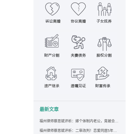
最新文章
福州律师蔡思斌评析：嫁个体制内老公，竟被合伙设局背上近百万债务，婚前不查征信真要命！
福州律师蔡思斌评析：二审改判！恋爱同居5年为女友买车，分手后能要回吗？