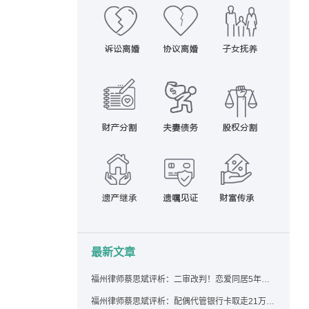
最新文章
福州律师蔡思斌评析：二审改判！恋爱同居5年为女友买车，分手后能要回吗？
福州律师蔡思斌评析：配偶代管银行卡取走21万，离婚后这笔钱还要得回来吗？