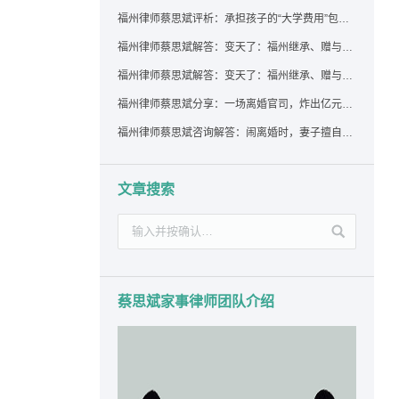
福州律师蔡思斌评析：承担孩子的“大学费用”包括高额留学费用吗？
福州律师蔡思斌解答：变天了：福州继承、赠与房产转让要收20%个税？福州国税官方回复来了！
福州律师蔡思斌解答：变天了：福州继承、赠与房产转让要收20%个税？福州国税官方回答来了！
福州律师蔡思斌分享：一场离婚官司，炸出亿元“糊涂账”：本想分割家产，结果“自爆”了家底
福州律师蔡思斌咨询解答：闹离婚时，妻子擅自带走孩子并阻止其上学，违法吗？该如何维权？
文章搜索
蔡思斌家事律师团队介绍