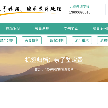
免费咨询专线
13600898018
成功案例
家事法规
文书范本
家事案例
财产分割
夫妻债务
股权分割
遗产继承
遗嘱
标签归档：
亲子鉴定费
首页
"亲子鉴定费"标签文章
福州家事律师推荐阅读–夫妻一方因遗弃子女被追究
的，应予支持