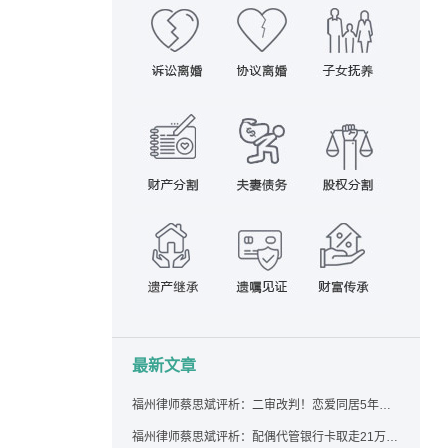
最新文章
福州律师蔡思斌评析：二审改判！恋爱同居5年为女友买车，分手后能要回吗？
福州律师蔡思斌评析：配偶代管银行卡取走21万，离婚后这笔钱还要得回来吗？