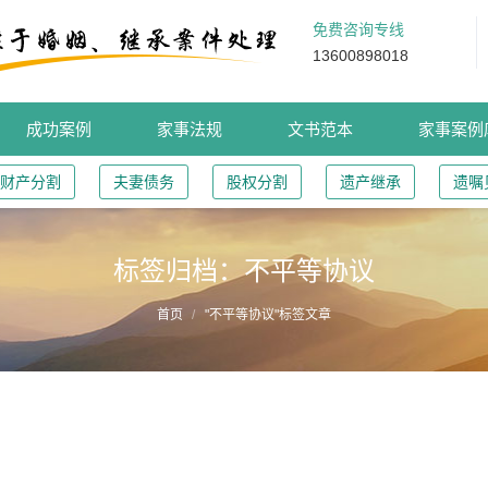
免费咨询专线
13600898018
成功案例
家事法规
文书范本
家事案例
财产分割
夫妻债务
股权分割
遗产继承
遗嘱
标签归档：
不平等协议
首页
"不平等协议"标签文章
如何面对“不平等条约”的婚前协议？｜高杉LEGAL