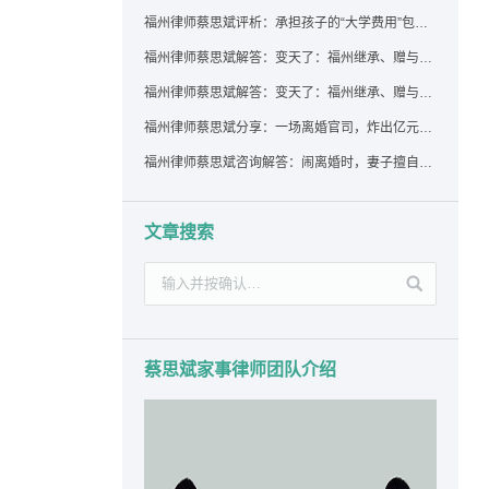
福州律师蔡思斌评析：承担孩子的“大学费用”包括高额留学费用吗？
福州律师蔡思斌解答：变天了：福州继承、赠与房产转让要收20%个税？福州国税官方回复来了！
福州律师蔡思斌解答：变天了：福州继承、赠与房产转让要收20%个税？福州国税官方回答来了！
福州律师蔡思斌分享：一场离婚官司，炸出亿元“糊涂账”：本想分割家产，结果“自爆”了家底
福州律师蔡思斌咨询解答：闹离婚时，妻子擅自带走孩子并阻止其上学，违法吗？该如何维权？
文章搜索
蔡思斌家事律师团队介绍