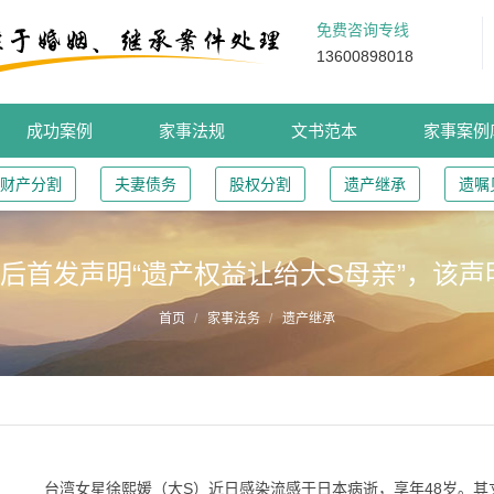
免费咨询专线
13600898018
成功案例
家事法规
文书范本
家事案例
财产分割
夫妻债务
股权分割
遗产继承
遗嘱
后首发声明“遗产权益让给大S母亲”，该
首页
家事法务
遗产继承
台湾女星徐熙媛（大S）近日感染流感于日本病逝，享年48岁。