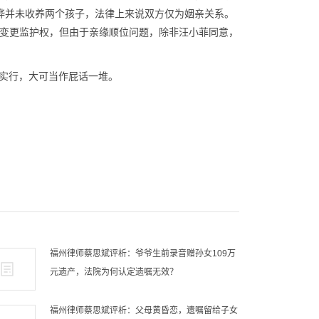
晔并未收养两个孩子，法律上来说双方仅为姻亲关系。
主张变更监护权，但由于亲缘顺位问题，除非汪小菲同意，
实行，大可当作屁话一堆。
福州律师蔡思斌评析：爷爷生前录音赠孙女109万
元遗产，法院为何认定遗嘱无效？
福州律师蔡思斌评析：父母黄昏恋，遗嘱留给子女