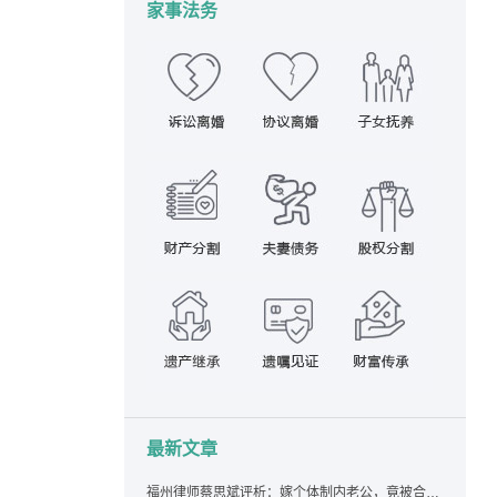
家事法务
最新文章
福州律师蔡思斌评析：嫁个体制内老公，竟被合伙设局背上近百万债务，婚前不查征信真要命！