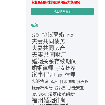
专业高效的律师团队期待为您服务
马上联系我们
标签
协议离婚
分割
同居
夫妻共同债务
夫妻共同房产
夫妻共同财产
婚姻关系存续期间
婚姻律师
子女抚养
家事律师
律师
家暴
忠诚协议
打印遗嘱
抚养权
房产
抚养权纠纷
拆迁安置
抚养费
法定继承纠纷
法定继承
福州婚姻律师