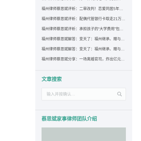
福州律师蔡思斌评析：二审改判！恋爱同居5年为女友买车，分手后能要回吗？
福州律师蔡思斌评析：配偶代管银行卡取走21万，离婚后这笔钱还要得回来吗？
福州律师蔡思斌评析：承担孩子的“大学费用”包括高额留学费用吗？
福州律师蔡思斌解答：变天了：福州继承、赠与房产转让要收20%个税？福州国税官方回复来了！
福州律师蔡思斌解答：变天了：福州继承、赠与房产转让要收20%个税？福州国税官方回答来了！
福州律师蔡思斌分享：一场离婚官司，炸出亿元“糊涂账”：本想分割家产，结果“自爆”了家底
文章搜索
蔡思斌家事律师团队介绍