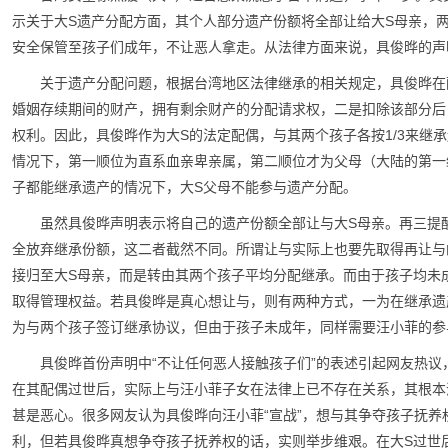
示关于大S遗产分配方面，其个人部分遗产份额将全部让给大S母亲，
安全保管至孩子们成年，不让恶人拿走。从法律方面来说，具俊晔的声
关于遗产分配问题，根据台湾地区法律继承的相关规定，具俊晔在
婚姻存续期间的财产，拥有剩余财产的分配请求权，二是扣除该部分后
权利。因此，具俊晔作为大S的法定配偶，与其两个孩子各按1/3来继
情况下，第一顺位为直系血亲卑亲属，第二顺位才为父母（大陆的第一
子都能继承遗产的情况下，大S父母不能参与遗产分配。
虽然具俊晔声明表示将自己的遗产份额全部让与大S母亲。再三提
全放弃继承份额，这二者截然不同。所谓让与实际上也要先取得再让与
接归至大S母亲，而是转由其两个孩子平均分配继承。而由于孩子均未
取得管理权益。若具俊晔是真心想让与，则有两种方式，一为在继承遗
为与两个孩子签订继承协议，但由于孩子未成年，同样需要汪小菲的参
具俊晔首份声明中“不让任何恶人接触孩子们”的表述引起网友热
在其配偶过世后，实际上与汪小菲子女在法律上已不存在关系，其根本
甚是恶心。很多网友认为具俊晔向汪小菲“宣战”，想与其争夺孩子抚
利，但若具俊晔真想争夺孩子抚养权的话，实则举步维艰。在大S过世