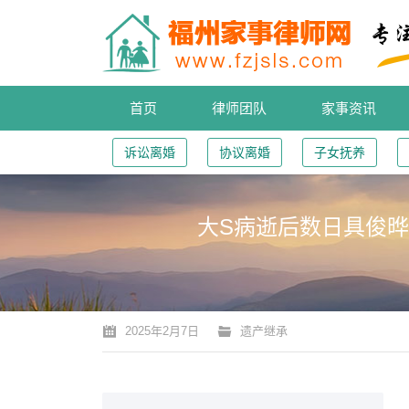
首页
律师团队
家事资讯
诉讼离婚
协议离婚
子女抚养
大S病逝后数日具俊晔
您的位置：
2025年2月7日
遗产继承