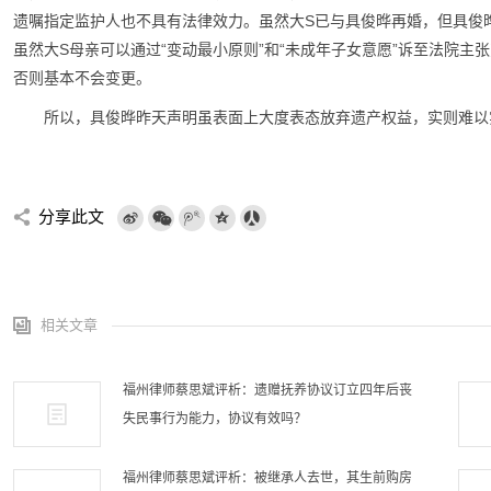
遗嘱指定监护人也不具有法律效力。虽然大S已与具俊晔再婚，但具俊
虽然大S母亲可以通过“变动最小原则”和“未成年子女意愿”诉至法院
否则基本不会变更。
所以，具俊晔昨天声明虽表面上大度表态放弃遗产权益，实则难以
分享此文
相关文章
福州律师蔡思斌评析：遗赠抚养协议订立四年后丧
失民事行为能力，协议有效吗？
福州律师蔡思斌评析：被继承人去世，其生前购房