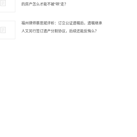
的房产怎么才能不被“哄”走？
福州律师蔡思斌评析：订立公证遗嘱后，遗嘱继承
人又另行签订遗产分割协议，后续还能反悔么？