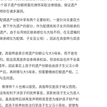
两个孩子遗产份额将委托律师采取法律措施，保证遗产
明存在诸多漏洞。
配偶遗产分配中享有两个主要权利，一是针对夫妻双方
，剩下作为遗产的部分，作为配偶有和子女共同继承的
承遗产。由于台湾地区继承顺位与大陆不同，在无遗嘱的
继承顺位为配偶、子女及父母），因此在具俊晔与其孩
醒，具俊晔是表示将遗产份额让与大S母亲，而不是完
的。假设其真放弃自身继承权益，但该权益也并不会直
成年，因此事实上孩子的遗产份额会由孩子生父汪小菲
产后，再转赠与大S母亲，但需要缴纳巨额遗产税。二
与及同意。
议，蔡律师个人也难以接受。具俊晔仅是孩子继父而而，
没有权利干涉孩子的抚养事宜，其影射孩子生父为恶人
养权。虽具俊晔后续再发声明称其意思为维护孩子财产权
后，其孩子抚养权依法归至孩子生父汪小菲处，即使有