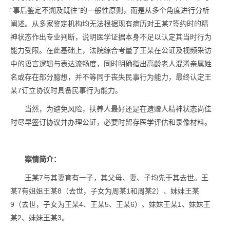
“事后鉴定不溯及既往”的一般性原则，而是从多个角度进行分析
阐述。从多家鉴定机构均无法根据现有病历对王某7签约时的精
神状态作出专业判断，说明医学证据本身不足以认定其当时行为
能力受限。在此基础上，法院综合考量了王某在公证及视频采访
中的语言逻辑与表达流畅度，同时明确指出高龄老人混淆亲属姓
名或存在部分臆想，并不等同于丧失民事行为能力，最终认定王
某7订立协议时具备民事行为能力。
当然，为避免风险，扶养人最好还是在遗赠人精神状态尚佳
时尽早签订协议并办理公证，必要时留存医学评估和录像材料。
案情简介：
王某7与其妻育有一子，其父母、妻、子均先于其去世。王
某7有姐姐王某8（去世，子女为周某1和周某2）、妹妹王某
9（去世，子女为王某4、王某5、王某6）、妹妹王某1、妹妹王
某2、妹妹王某3。