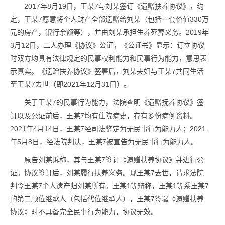
2017年8月19日，王某7与刘某签订《遗赠扶养协议》，约
定，王某7愿意将个人财产全部遗赠给刘某（包括一套价值330万
元的房产，银行余额等），并由刘某承担生养死葬义务。2019年
3月12日，二人办理《协议》公证，《公证书》显示：订立协议
时双方均具有法律规定的民事权利能力和民事行为能力，意思表
示真实。《遗赠扶养协议》签署后，刘某夫妇与王某7共同生活
至王某7去世（即2021年12月31日）。
关于王某7的民事行为能力，法院查明《遗赠抚养协议》签
订以及公证前后，王某7均有住院病史，存有多份病例资料。
2021年4月14日，王某7经司法鉴定为无民事行为能力人；2021
年5月8日，经法院判决，王某7被宣告为无民事行为能力人。
原告刘某诉称，其与王某7签订《遗赠扶养协议》并进行公
证。协议签订后，刘某履行扶养义务。现王某7去世，请求法院
判令王某7个人遗产归刘某所有。王某1等辩称，王某1等系王某7
的第二顺位继承人（包括代位继承人），王某7签署《遗赠扶养
协议》时不具备完全民事行为能力，协议无效。