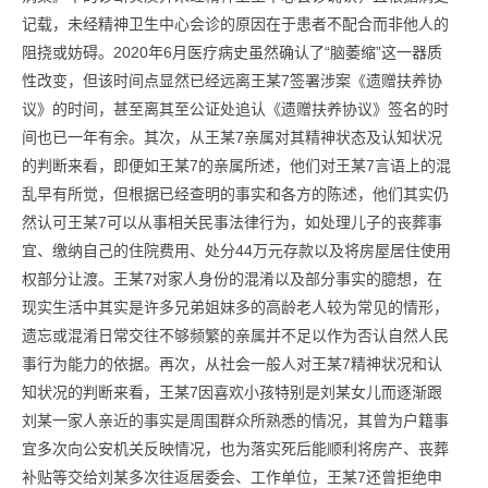
记载，未经精神卫生中心会诊的原因在于患者不配合而非他人的
阻挠或妨碍。2020年6月医疗病史虽然确认了“脑萎缩”这一器质
性改变，但该时间点显然已经远离王某7签署涉案《遗赠扶养协
议》的时间，甚至离其至公证处追认《遗赠扶养协议》签名的时
间也已一年有余。其次，从王某7亲属对其精神状态及认知状况
的判断来看，即便如王某7的亲属所述，他们对王某7言语上的混
乱早有所觉，但根据已经查明的事实和各方的陈述，他们其实仍
然认可王某7可以从事相关民事法律行为，如处理儿子的丧葬事
宜、缴纳自己的住院费用、处分44万元存款以及将房屋居住使用
权部分让渡。王某7对家人身份的混淆以及部分事实的臆想，在
现实生活中其实是许多兄弟姐妹多的高龄老人较为常见的情形，
遗忘或混淆日常交往不够频繁的亲属并不足以作为否认自然人民
事行为能力的依据。再次，从社会一般人对王某7精神状况和认
知状况的判断来看，王某7因喜欢小孩特别是刘某女儿而逐渐跟
刘某一家人亲近的事实是周围群众所熟悉的情况，其曾为户籍事
宜多次向公安机关反映情况，也为落实死后能顺利将房产、丧葬
补贴等交给刘某多次往返居委会、工作单位，王某7还曾拒绝申