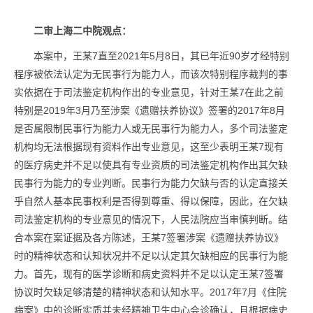
二审上海二中院观点：
本案中，王某7直至2021年5月8日，其已年近90岁才经特别
程序被依法认定为无民事行为能力人，而该次特别程序裁判的事
实依据在于司法鉴定机构作出的专业意见，针对王某7在此之前
特别是2019年3月乃至涉案《遗赠扶养协议》签署的2017年8月
是否属限制民事行为能力人或无民事行为能力人，多个司法鉴定
机构均无法根据现有资料作出专业意见，这至少表明王某7现有
的医疗病史并不足以使具有专业资质的司法鉴定机构作出其欠缺
民事行为能力的专业判断。民事行为能力欠缺与否的认定直接关
乎自然人基本民事权利是否得到尊重、得以保障，因此，在欠缺
司法鉴定机构的专业意见的情况下，人民法院应当审慎判断。结
合本案在案证据及各方陈述，王某7签署涉案《遗赠扶养协议》
时的精神状态和认知状况并不足以认定其欠缺相应的民事行为能
力。首先，现有的医学诊断和病史资料并不足以认定王某7签署
协议时欠缺足够清楚的精神状态和认知水平。2017年7月《住院
病案》中的诊断实质并未经精神卫生中心会诊确认，且根据病史