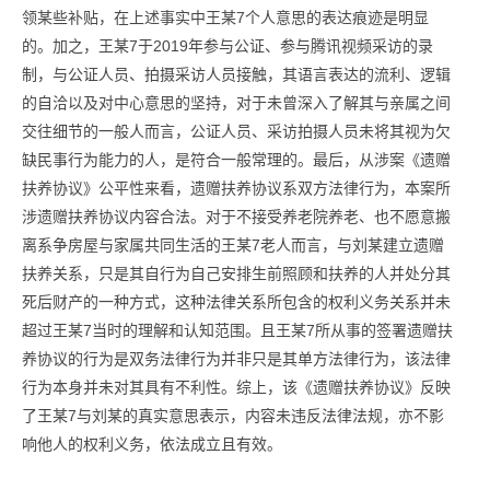
领某些补贴，在上述事实中王某7个人意思的表达痕迹是明显
的。加之，王某7于2019年参与公证、参与腾讯视频采访的录
制，与公证人员、拍摄采访人员接触，其语言表达的流利、逻辑
的自洽以及对中心意思的坚持，对于未曾深入了解其与亲属之间
交往细节的一般人而言，公证人员、采访拍摄人员未将其视为欠
缺民事行为能力的人，是符合一般常理的。最后，从涉案《遗赠
扶养协议》公平性来看，遗赠扶养协议系双方法律行为，本案所
涉遗赠扶养协议内容合法。对于不接受养老院养老、也不愿意搬
离系争房屋与家属共同生活的王某7老人而言，与刘某建立遗赠
扶养关系，只是其自行为自己安排生前照顾和扶养的人并处分其
死后财产的一种方式，这种法律关系所包含的权利义务关系并未
超过王某7当时的理解和认知范围。且王某7所从事的签署遗赠扶
养协议的行为是双务法律行为并非只是其单方法律行为，该法律
行为本身并未对其具有不利性。综上，该《遗赠扶养协议》反映
了王某7与刘某的真实意思表示，内容未违反法律法规，亦不影
响他人的权利义务，依法成立且有效。