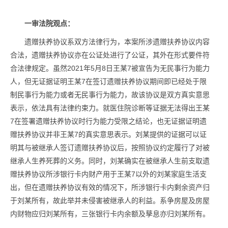
一审法院观点：
遗赠扶养协议系双方法律行为，本案所涉遗赠扶养协议内容
合法，遗赠扶养协议亦在公证处进行了公证，其外在形式要件符
合法律规定。虽然2021年5月8日王某7被宣告为无民事行为能力
人，但无证据证明王某7在签订遗赠扶养协议期间即已经处于限
制民事行为能力或者无民事行为能力，故该协议是双方真实意思
表示，依法具有法律约束力。就医住院诊断等证据无法得出王某
7在签署遗赠扶养协议时行为能力受限之结论，也无证据证明遗
赠扶养协议并非王某7的真实意思表示。刘某提供的证据可以证
明其与被继承人签订遗赠扶养协议后，按照协议约定履行了对被
继承人生养死葬的义务。同时，刘某确实在被继承人生前支取遗
赠扶养协议所涉银行卡内财产用于王某7以外的刘某家庭生活支
出，但在遗赠扶养协议有效的情况下，所涉银行卡内剩余资产归
于刘某所有，故此举并未侵害被继承人的利益。系争房屋及房屋
内财物应归刘某所有，三张银行卡内余额及孳息亦归刘某所有。