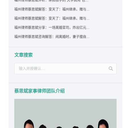
福州律师蔡思斌评析：承担孩子的“大学费用”包括高额留学费用吗？
福州律师蔡思斌解答：变天了：福州继承、赠与房产转让要收20%个税？福州国税官方回复来了！
福州律师蔡思斌解答：变天了：福州继承、赠与房产转让要收20%个税？福州国税官方回答来了！
福州律师蔡思斌分享：一场离婚官司，炸出亿元“糊涂账”：本想分割家产，结果“自爆”了家底
福州律师蔡思斌咨询解答：闹离婚时，妻子擅自带走孩子并阻止其上学，违法吗？该如何维权？
文章搜索
蔡思斌家事律师团队介绍