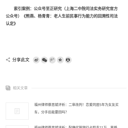
索引案例：公众号至正研究（上海二中院司法实务研究官方
公众号）《
熊燕、杨青青：老人生前民事行为能力的回溯性司法
认定
》
分享此文
相关文章
福州律师蔡思斌评析：二审改判！恋爱同居5年为女友买
车，分手后能要回吗？
福州律师蔡思斌评析：配偶代管银行卡取走21万，离婚