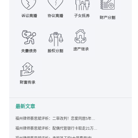
最新文章
福州律师蔡思斌评析：二审改判！恋爱同居5年为女友买车，分手后能要回吗？
福州律师蔡思斌评析：配偶代管银行卡取走21万，离婚后这笔钱还要得回来吗？