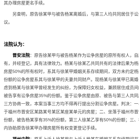
其办理房屋更名手续。
另查明，原告徐某甲与被告杨某离婚后，与第三人均共同居住于讼
议。
法院认为：
晋安法院
：原告徐某甲与被告杨某作为讼争房屋的原所有权人，自
有，并经登记，具有法律效力。杨某与徐某乙共同共有的法律后果为杨
房屋50%的所有权时，系其与徐某甲婚姻关系存续期间，双方未约定杨
份额的讼争房屋系其与徐某甲的夫妻共同财产。现杨某与徐某甲已离婚
虑到杨某与徐某甲曾经发生的纠纷，为保障妇女权益，兼顾居住成员间
被告享有讼争房屋35%的份额。鉴于讼争房屋由原、被告与第三人共
三方协商一致，本案当事三方均不得再行提出分割讼争房屋。判决：一
于福州市晋安区某路某号某区某座某单元的房屋；二、坐落于福州市晋
份额，被告杨某享有35%的份额，第三人徐某乙享有50%的份额；三
内协助原告徐某甲办理房屋所有权变更登记手续。