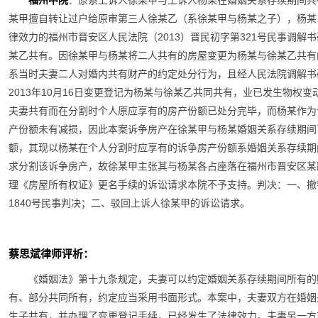
福州中院
：原系上诉人徐某甲与上诉人杨某在婚姻关系存续期间共
某甲擅自转让过户给原审第三人徐某乙（系徐某甲与杨某之子），杨某
律效力的福州市晋安区人民法院（2013）晋民初字第321号民事调
某乙共有。因徐某甲与杨某将二人共有的房屋变更为杨某与徐某乙共有
系当时夫妻二人对婚内共有财产的约定处分行为，且经人民法院调解书
2013年10月16日变更登记为杨某与徐某乙共同共有，业已发生物权
夫妻共有而在分割时个人原应享有的房产份额已处分完毕，而杨某作为
产份额未有减损，因此本案诉争房产在徐某甲与杨某婚姻关系存续期间
额，其现以杨某在个人分割时应享有的诉争房产份额系婚姻关系存续期
求分割该诉争房产，故徐某甲主张其与杨某各占座落在福州市晋安区某
理《房屋所有权证》更名手续的诉讼请求本院不予支持。判决：一、撤销
1840号民事判决；二、驳回上诉人徐某甲的诉讼请求。
蔡思斌律师评析：
《婚姻法》第十九条规定，夫妻可以约定婚姻关系存续期间所有的
有、部分共同所有，约定应当采用书面形式。本案中，夫妻双方在婚姻
生子共有，并办理了变更登记手续，已经发生了法律效力。夫妻另一方