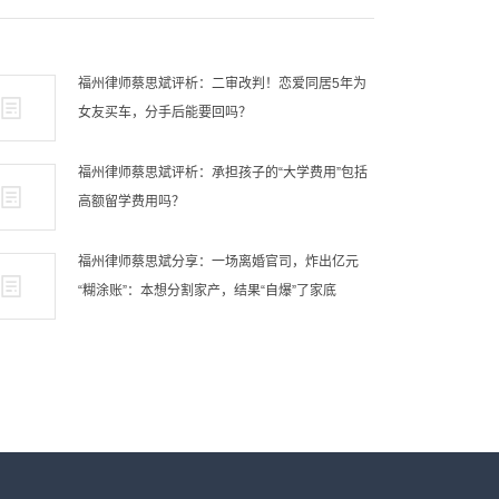
福州律师蔡思斌评析：二审改判！恋爱同居5年为
女友买车，分手后能要回吗？
福州律师蔡思斌评析：承担孩子的“大学费用”包括
高额留学费用吗？
福州律师蔡思斌分享：一场离婚官司，炸出亿元
“糊涂账”：本想分割家产，结果“自爆”了家底