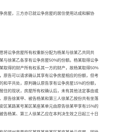
争房屋，三方亦已就讼争房屋的居住使用达成和解协
愿将讼争房屋所有权重新分配为杨某与徐某乙共同共
某与徐某乙各享有讼争房屋50%的份额。杨某取得讼争
某取得的财产所有权系其一方的财产，故杨某取得50%
，原告可以请求确认其享有讼争房屋相应的份额，但考
的和平共处，原判确认原告享有讼争房屋15%的份额，
同居住的现状，房屋所有权确认后，未有其他法定事由或
、原告徐某甲、被告杨某和第三人徐某乙按份共有坐落
安区某路某号某区某座某单元由原告徐某甲享有15%的
、被告杨某、第三人徐某乙应在本判决生效之日起三十日