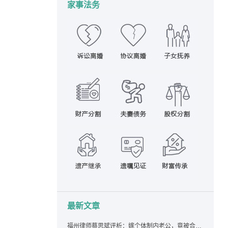
家事法务
最新文章
福州律师蔡思斌评析：嫁个体制内老公，竟被合伙设局背上近百万债务，婚前不查征信真要命！