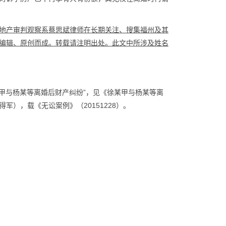
地产审判观察系蔡思斌律师在长期关注、搜集福州及其
编辑、原创而成。转载请注明出处。此文中所涉及姓名
徐某甲与杨某等离婚后财产纠纷”，见《徐某甲与杨某等离
），载《无讼案例》（20151228）。