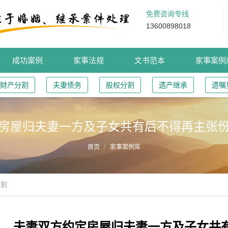
免费咨询专线
13600898018
成功案例
家事法规
文书范本
家事案例
财产分割
夫妻债务
股权分割
遗产继承
遗嘱
房屋归夫妻一方及子女共有后不得再主张
首页
家事案例库
分割
夫妻双方约定房屋归夫妻一方及子女共