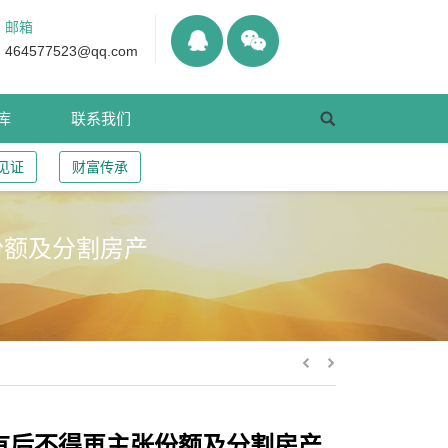
邮箱
464577523@qq.com
库
联系我们
见证
财富传承
份额及分割房产
有后不得再主张份额及分割房产