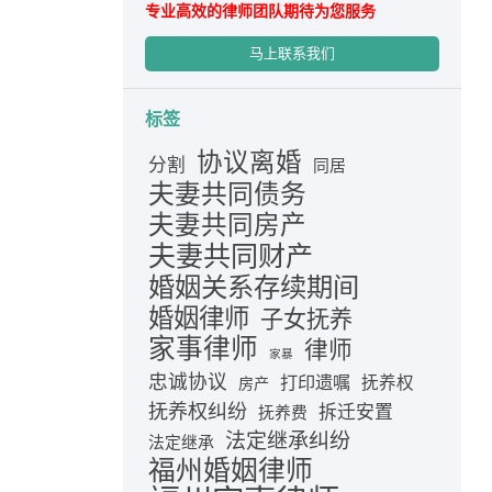
专业高效的律师团队期待为您服务
马上联系我们
标签
协议离婚
分割
同居
夫妻共同债务
夫妻共同房产
夫妻共同财产
婚姻关系存续期间
婚姻律师
子女抚养
家事律师
律师
家暴
忠诚协议
打印遗嘱
抚养权
房产
抚养权纠纷
拆迁安置
抚养费
法定继承纠纷
法定继承
福州婚姻律师