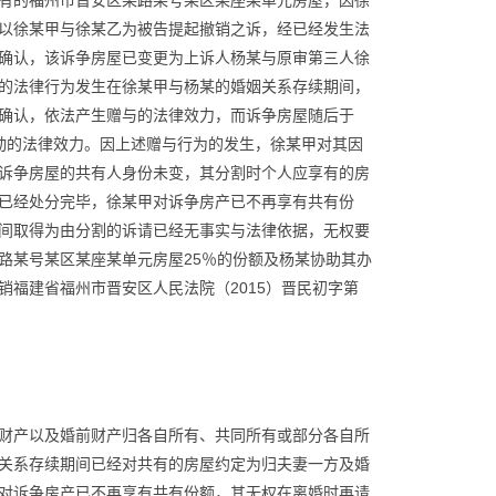
有的福州市晋安区某路某号某区某座某单元房屋，因徐
以徐某甲与徐某乙为被告提起撤销之诉，经已经发生法
解书确认，该诉争房屋已变更为上诉人杨某与原审第三人徐
的法律行为发生在徐某甲与杨某的婚姻关系存续期间，
确认，依法产生赠与的法律效力，而诉争房屋随后于
变动的法律效力。因上述赠与行为的发生，徐某甲对其因
诉争房屋的共有人身份未变，其分割时个人应享有的房
已经处分完毕，徐某甲对诉争房产已不再享有共有份
间取得为由分割的诉请已经无事实与法律依据，无权要
路某号某区某座某单元房屋25％的份额及杨某协助其办
福建省福州市晋安区人民法院（2015）晋民初字第
财产以及婚前财产归各自所有、共同所有或部分各自所
关系存续期间已经对共有的房屋约定为归夫妻一方及婚
对诉争房产已不再享有共有份额，其无权在离婚时再请