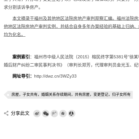
求分割该诉争房产。
本文摘录于福州及其他地区法院房地产审判观察汇编。福州法院房
他地区法院房地产审判实例，并结合自身多年办案经验的基础上归纳、
均为化名。
案例索引
：福州市中级人民法院（2015）榕民终字第5381号“
婚后财产纠纷二审民事判决书》（审判长郑芳，代理审判员金光玉、纪得军
网址导引：
http://dwz.cn/3WZy33
房屋，子女共有，婚姻关系存续期间，共有房屋，变更登记，归子女所有
分享此文