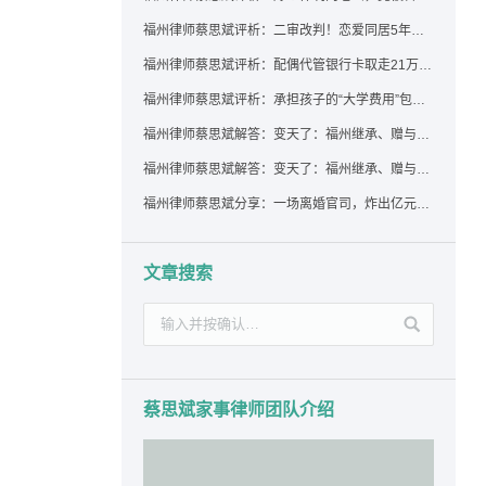
福州律师蔡思斌评析：二审改判！恋爱同居5年为女友买车，分手后能要回吗？
福州律师蔡思斌评析：配偶代管银行卡取走21万，离婚后这笔钱还要得回来吗？
福州律师蔡思斌评析：承担孩子的“大学费用”包括高额留学费用吗？
福州律师蔡思斌解答：变天了：福州继承、赠与房产转让要收20%个税？福州国税官方回复来了！
福州律师蔡思斌解答：变天了：福州继承、赠与房产转让要收20%个税？福州国税官方回答来了！
福州律师蔡思斌分享：一场离婚官司，炸出亿元“糊涂账”：本想分割家产，结果“自爆”了家底
文章搜索
蔡思斌家事律师团队介绍