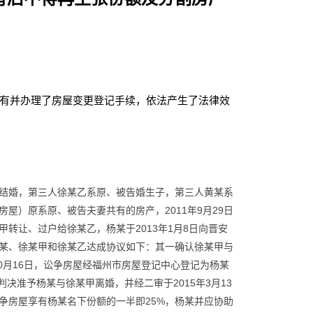
有并办理了房屋变更登记手续，依法产生了法律效
登记结婚，第三人徐某乙系原、被告婚生子，第三人黄某系
屋）原系原、被告夫妻共有的房产，2011年9月29日
转让、过户给徐某乙，杨某于2013年1月8日向晋安
，杨某、徐某甲和徐某乙达成协议如下：其一确认徐某甲与
0月16日，讼争房屋经福州市房屋登记中心登记为杨某
决准予杨某与徐某甲离婚，并经二审于2015年3月13
诉争房屋享有杨某名下份额的一半即25%，杨某并应协助