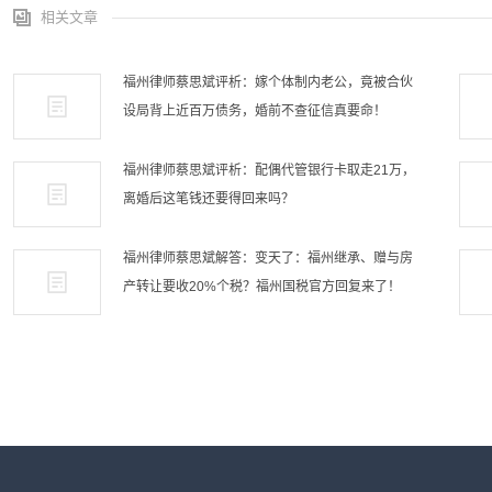
相关文章
福州律师蔡思斌评析：嫁个体制内老公，竟被合伙
设局背上近百万债务，婚前不查征信真要命！
福州律师蔡思斌评析：配偶代管银行卡取走21万，
离婚后这笔钱还要得回来吗？
福州律师蔡思斌解答：变天了：福州继承、赠与房
产转让要收20%个税？福州国税官方回复来了！