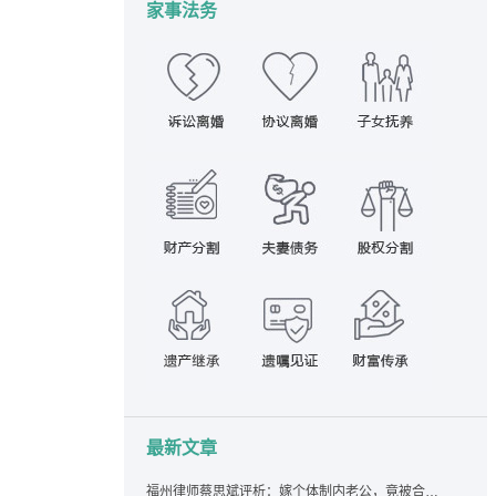
家事法务
最新文章
福州律师蔡思斌评析：嫁个体制内老公，竟被合伙设局背上近百万债务，婚前不查征信真要命！