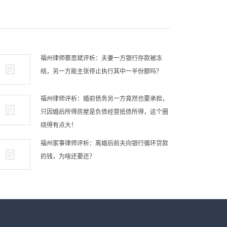
福州律师蔡思斌评析：夫妻一方银行存款被冻
结，另一方能主张停止执行其中一半份额吗？
福州律师评析：婚前债务另一方竟然也要承担，
只因婚后所得房屋是负债经营抵债所得，这个圈
绕得有点大！
福州家事律师评析：离婚后前夫向银行循环贷款
的钱，为啥还要还？