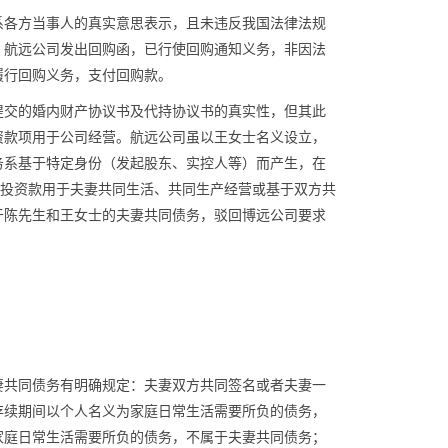
系各方当事人的真实意思表示，且未违反我国法律法规
、航远公司发出回购函，已行使回购通知义务，非因法
履行回购义务，支付回购款。
提交的婚内财产协议书及代持协议书的真实性，但其此
资款项用于公司经营。航远公司虽以王女士名义设立，
务系基于特定身份（发起股东、实控人等）而产生，在
涉投资款用于夫妻共同生活、共同生产经营或基于双方共
于陈先生和王女士的夫妻共同债务，驳回博远公司要求
。
妻共同债务有明确规定：夫妻双方共同签名或者夫妻一
存续期间以个人名义为家庭日常生活需要所负的债务，
家庭日常生活需要所负的债务，不属于夫妻共同债务；