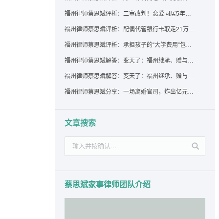
福州律师蔡思斌评析：二审改判！恋爱同居5年为女友买车，分手后能要回吗？
福州律师蔡思斌评析：配偶代管银行卡取走21万，离婚后这笔钱还要得回来吗？
福州律师蔡思斌评析：承担孩子的“大学费用”包括高额留学费用吗？
福州律师蔡思斌解答：变天了：福州继承、赠与房产转让要收20%个税？福州国税官方回复来了！
福州律师蔡思斌解答：变天了：福州继承、赠与房产转让要收20%个税？福州国税官方回答来了！
福州律师蔡思斌分享：一场离婚官司，炸出亿元“糊涂账”：本想分割家产，结果“自爆”了家底
文章搜索
蔡思斌家事律师团队介绍