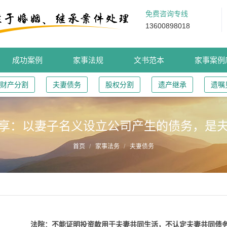
免费咨询专线
13600898018
成功案例
家事法规
文书范本
家事案例
财产分割
夫妻债务
股权分割
遗产继承
遗嘱
享：以妻子名义设立公司产生的债务，是
首页
家事法务
夫妻债务
法院：不能证明投资款用于夫妻共同生活，不认定夫妻共同债