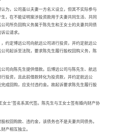
理认为，公司虽以夫妻一方名义设立，但其不实际参与
产生，在不能证明案涉投资款用于夫妻共同生活、共同
远公司所负回购义务属于陈先生和王女士的夫妻共同债
的诉讼请求。
》，约定博远公司向航远公司进行投资，并约定航远公
远公司起诉至法院，要求陈先生履行股权回购义务，陈
远公司向陈先生提供借款。后博远公司与陈先生、航远
进行投资，且此前借款转化为投资款，并约定航远公
能完成回购，应支付违约金。故起诉要求陈先生履行股
王女士”签名系其代签。陈先生与王女士签有婚内财产协
付股权回购款、违约金，该债务也不是夫妻共同债务。
人财产相互独立。