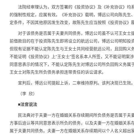
法院经审理认为，双方签署的《投资协议》及《补充协议》均
的强制性规定，应属有效。《补充协议》载明，博远公司向陈先生
定条件，不因其他原因发生改变，故陈先生应当按照《投资协议》
对于该债务是否属于夫妻共同债务，博远公司虽不认可王女士
前借款目的在于投资陈先生即将设立的航远公司，博远公司明知投
但现有证据不能认定陈先生与王女士共同经营航远公司，且回购义
不能证明《投资协议》上“王女士”签名系本人所签，又不能证明案
同意思表示的情况下，不能认定陈先生对博远公司所负回购义务属
王女士对陈先生所负债务承担连带责任的诉讼请求。
宣判后，博远公司提起上诉，二审维持原判。该判决现已生效
（李 欣）
■法官说法
民法典对于夫妻一方在婚姻关系存续期间所负债务是否属于夫
方事后追认等共同意思表示所负的债务，以及夫妻一方在婚姻关系
属于夫妻共同债务。夫妻一方在婚姻关系存续期间以个人名义超出