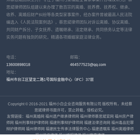
思斌律师团队组建以来办理了数百宗的离婚、抚养费、抚养权、继承、
收养、离婚后财产纠纷等各类型家事案件，经办案件曾被最高人民法院
编选入《人民法院案例选》，蔡思斌律师团队对诉讼离婚、协议离婚、
共同财产拆分、子女抚养、遗嘱继承、法定继承、共同债务认定等法律
实务问题有独到的研究，精通各项婚姻家庭法律业务。
电话：
邮箱：
13600898018
464577523@qq.com
地址：
福州市台江区望龙二路1号国际金融中心（IFC）37层
Copyright © 2016-2021 福州小白企业咨询服务有限公司 版权所有，未经蔡
思斌律师书面许可，禁止转载，侵权必究。
友情链接：
福州离婚网
福州遗产继承律师网
福州律师蔡思斌官网
福州房产律
师网
福州刑事辩护律师网
福建刑事辩护律师网
福建法律咨询网
福州毒品犯罪
辩护律师网
福州律师网
福建民生传承法律服务中心
福建遗嘱库
福州离婚律师
福州继承律师
福州婚姻律师
福州家事律师