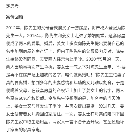
定思考。
案情回顾
2012年，陈先生的父母全款购买了一套房屋，将产权人登记为陈
先生一人。2015年，陈先生和姜女士走进了婚姻殿堂，这套房屋
便成了两人的爱巢。婚后，姜女士多次向陈先生提出要将自己的
名字加到房屋的房产证上，但由于陈先生的父母极力反对，陈先
生始终没有同意，夫妻两人经常为此争吵。2020年5月的一天，
两人因琐事再次产生争执，姜女士一气之下对陈先生重申：“你要
是再不在房产证上加我的名字，咱们就离婚吧！”陈先生生怕妻子
真的要离婚，想到多年的夫妻感情和年幼的女儿难以割舍，于是
便瞒着父母，在该套房屋的产权证上加上了姜女士的名字，两人
各享有50%产权份额。令陈先生没想到的是，加名字的当天晚
上，姜女士又与其发生了争吵，并再次提出离婚。没过几天，姜
女士便带着女儿搬回娘家居住。一次，姜女士在母亲的陪同下回
陈先生家中取生活用品，两家人一言不合矛盾升级，甚至还砸坏
了家里的家具家电。