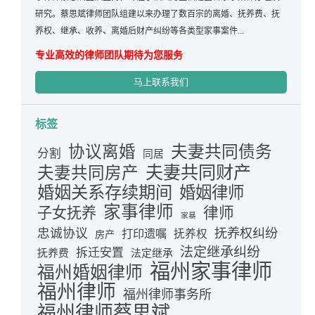
研究。蔡思斌律师团队组建以来办理了数百宗的离婚、抚养费、抚
养权、继承、收养、离婚后财产纠纷等各类型家事案件...
专业高效的律师团队期待为您服务
马上联系我们
标签
夫妻共同债务
协议离婚
分割
同居
夫妻共同财产
夫妻共同房产
婚姻关系存续期间
婚姻律师
家事律师
律师
子女抚养
家暴
忠诚协议
抚养权纠纷
打印遗嘱
抚养权
房产
法定继承纠纷
拆迁安置
抚养费
法定继承
福州家事律师
福州婚姻律师
福州律师
福州律师事务所
福州律师蔡思斌