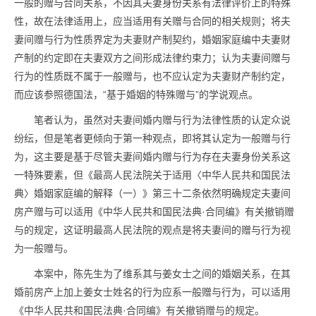
一般的赠与合同关系，不因其夫妻身份关系有法律评价上的特殊
性，故在法律适用上，应当适用有关赠与合同的相关规则；将夫
妻间赠与行为性质界定为夫妻财产制契约，婚姻家庭编中夫妻财
产制的约定即在夫妻双方之间形成法律约束力；认为夫妻间赠与
行为的性质既不属于一般赠与，也不应认定为夫妻财产制约定，
而应该参照德国法，“基于婚姻的特殊赠与”的学说观点。
笔者认为，虽然对夫妻间婚内赠与行为法律性质的认定众说
纷纭，但是笔者更倾向于第一种观点，即将其认定为一般赠与行
为，这主要是基于尽管夫妻间婚内赠与行为存在夫妻身份关系这
一特殊要素，但《最高人民法院关于适用〈中华人民共和国民法
典〉婚姻家庭编的解释（一）》第三十二条依然明确规定夫妻间
房产赠与可以适用《中华人民共和国民法典·合同编》有关撤销赠
与的规定，这证明最高人民法院的观点是将夫妻间的赠与行为视
为一般赠与。
本案中，陈先生为了维系其与姜女士之间的婚姻关系，在其
婚前房产上加上姜女士姓名的行为应系一般赠与行为，可以适用
《中华人民共和国民法典·合同编》有关撤销赠与的规定。