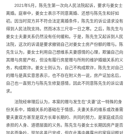
2021年5月，陈先生第一次向人民法院起诉，要求与姜女士
离婚。庭审中，姜女士表示不同意离婚、还想与陈先生和好如
初。因当时双方并不符合法定离婚条件，陈先生的诉讼请求没有
得到人民法院支持。然而冰冻三尺非一日之寒。之后，陈先生与
姜女士夫妻关系仍然没有任何缓和。于是，陈先生又起诉到人民
法院，这次的诉请是要求撤销自己对姜女士房产份额的赠与。陈
先生认为，姜女士利用自己想维系夫妻感情的心理，欺骗自己向
其赠与房屋产权，但没有履行房屋赠与所附的维护婚姻关系的义
务，构成欺诈。姜女士则认为，自己不构成欺诈，陈先生对自己
的赠与是真实意思表示，也不存在附义务一说，房产证加名后，
自己也一直努力与陈先生修复感情，因此不同意陈先生的诉讼请
求。
法院经审理后认为，本案的赠与发生在“夫妻”这一特殊的身
份关系中，婚姻关系的基础在于情感，夫妻关系的维系或改善需
要夫妻双方甚至是双方长辈长期的、共同的努力，是家庭成员应
承担的人身、道德层面的义务。陈先生与姜女士长期因房产是否
加名而争吵，现加名虽已完成，但在此事中暴露出的家庭问题对