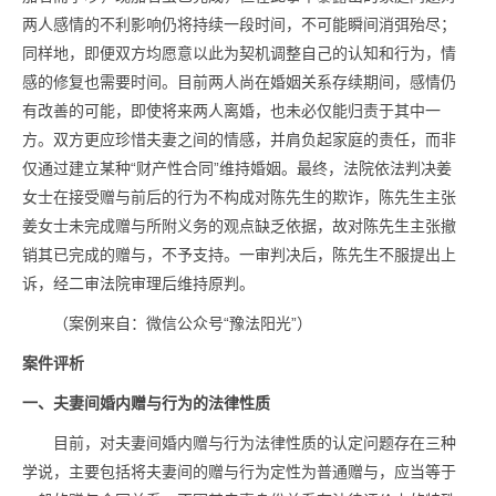
两人感情的不利影响仍将持续一段时间，不可能瞬间消弭殆尽；
同样地，即便双方均愿意以此为契机调整自己的认知和行为，情
感的修复也需要时间。目前两人尚在婚姻关系存续期间，感情仍
有改善的可能，即使将来两人离婚，也未必仅能归责于其中一
方。双方更应珍惜夫妻之间的情感，并肩负起家庭的责任，而非
仅通过建立某种“财产性合同”维持婚姻。
最终，法院依法判决姜
女士在接受赠与前后的行为不构成对陈先生的欺诈，陈先生主张
姜女士未完成赠与所附义务的观点缺乏依据，故对陈先生主张撤
销其已完成的赠与，不予支持。一审判决后，陈先生不服提出上
诉，经二审法院审理后维持原判。
（案例来自：微信公众号“豫法阳光”）
案件评析
一、夫妻间婚内赠与行为的法律性质
目前，对夫妻间婚内赠与行为法律性质的认定问题存在三种
学说，主要包括将夫妻间的赠与行为定性为普通赠与，应当等于