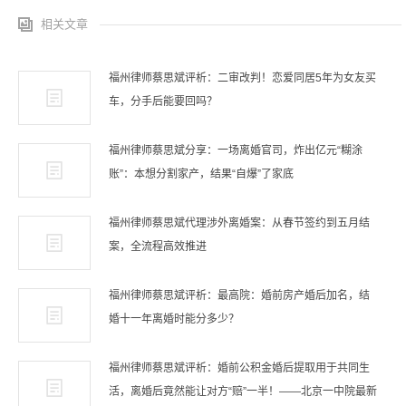
相关文章
福州律师蔡思斌评析：二审改判！恋爱同居5年为女友买
车，分手后能要回吗？
福州律师蔡思斌分享：一场离婚官司，炸出亿元“糊涂
账”：本想分割家产，结果“自爆”了家底
福州律师蔡思斌代理涉外离婚案：从春节签约到五月结
案，全流程高效推进
福州律师蔡思斌评析：最高院：婚前房产婚后加名，结
婚十一年离婚时能分多少？
福州律师蔡思斌评析：婚前公积金婚后提取用于共同生
活，离婚后竟然能让对方“赔”一半！——北京一中院最新