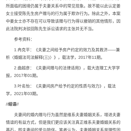
所面临的困境仍属于夫妻关系中的常见现象。故不能以此认定姜
女士接受陈先生房产赠与的行为属于欺诈行为。除此之外，本案
中姜女士亦不存在可以导致该赠与行为得以撤销的其他情形，因
此法院判决驳回陈先生诉讼请求的主张并无不当。
参考资料：
1.冉克平：《夫妻之间给予房产约定的效力及其救济——兼
析〈婚姻法司法解释(三)〉》，载法学，2017年11期。
2.曲超彦：《夫妻间赠与的法律适用》，载大连理工大学学
报，2017年01期。
3.叶名怡：《夫妻间房产给予约定的性质与效力》，载法
学，2021年03期。
//
结语
//
夫妻间的婚内赠与行为虽然是维系夫妻婚姻关系，增进夫妻
情谊的有益方式，但是我们更应该关注真正维系夫妻婚姻关系的
基石，即夫妻间的爱与陪伴。笔者认为，夫妻婚姻关系是理性因