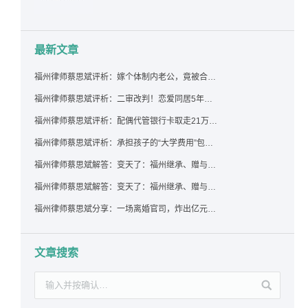
最新文章
福州律师蔡思斌评析：嫁个体制内老公，竟被合伙设局背上近百万债务，婚前不查征信真要命！
福州律师蔡思斌评析：二审改判！恋爱同居5年为女友买车，分手后能要回吗？
福州律师蔡思斌评析：配偶代管银行卡取走21万，离婚后这笔钱还要得回来吗？
福州律师蔡思斌评析：承担孩子的“大学费用”包括高额留学费用吗？
福州律师蔡思斌解答：变天了：福州继承、赠与房产转让要收20%个税？福州国税官方回复来了！
福州律师蔡思斌解答：变天了：福州继承、赠与房产转让要收20%个税？福州国税官方回答来了！
福州律师蔡思斌分享：一场离婚官司，炸出亿元“糊涂账”：本想分割家产，结果“自爆”了家底
文章搜索