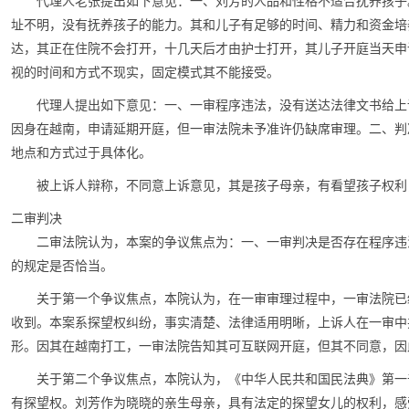
代理人老张提出如下意见：一、刘芳的人品和性格不适合抚养孩子
址不明，没有抚养孩子的能力。其和儿子有足够的时间、精力和资金培
达，其正在住院不会打开，十几天后才由护士打开，其儿子开庭当天申
视的时间和方式不现实，固定模式其不能接受。
代理人提出如下意见：一、一审程序违法，没有送达法律文书给上
因身在越南，申请延期开庭，但一审法院未予准许仍缺席审理。二、判
地点和方式过于具体化。
被上诉人辩称，不同意上诉意见，其是孩子母亲，有看望孩子权利
二审判决
二审法院认为，本案的争议焦点为：一、一审判决是否存在程序违
的规定是否恰当。
关于第一个争议焦点，本院认为，在一审审理过程中，一审法院已
收到。本案系探望权纠纷，事实清楚、法律适用明晰，上诉人在一审中
形。因其在越南打工，一审法院告知其可互联网开庭，但其不同意，因
关于第二个争议焦点，本院认为，《中华人民共和国民法典》第一
有探望权。刘芳作为晓晓的亲生母亲，具有法定的探望女儿的权利，感