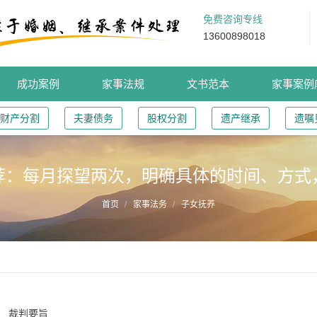
免费咨询专线
13600898018
成功案例
家事法规
文书范本
家事案例
财产分割
夫妻债务
股权分割
遗产继承
遗嘱
荐：每月探望两次，明确具体的时间、方式
首页
家事法务
子女抚养
裁判要旨