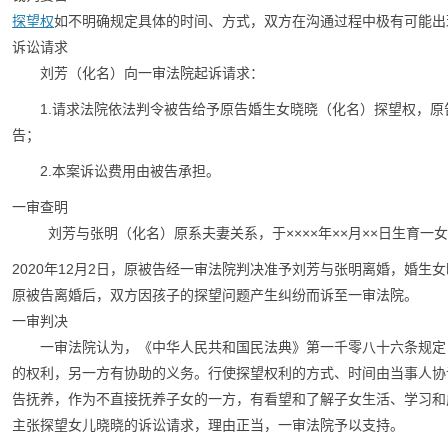
探望权
如不明确规定具体的时间、方式，双方在沟通过程中极有可能出
诉讼请求
刘芳（化名）向一审法院起诉请求：
1.请求法院依法判令被告给予原告婚生女晓晓（化名）探望权，原告
告；
2.本案诉讼费用由被告承担。
一审查明
刘芳与张明（化名）原系夫妻关系，于××××年××月××日生育一
2020年12月2日，原被告经一审法院判决准予刘芳与张明离婚，婚生
原被告离婚后，双方因孩子的探望问题产生纠纷而诉至一审法院。
一审判决
一审法院认为，《中华人民共和国民法典》第一千零八十六条规定
的权利，另一方有协助的义务。行使探望权利的方式、时间由当事人协
告抚养，作为不直接抚养子女的一方，有看望和了解子女生活、学习和
主张探望女儿晓晓的诉讼请求，理由正当，一审法院予以支持。