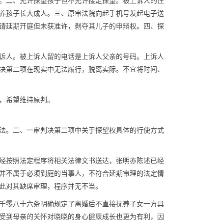
。二、允许探望孩子但不允许接走探望。被上诉人的住
养孩子长大成人。三、原审法院向起手机号发起电子送
请延期开庭但未获准许，剥夺其儿子的申辩权。四、探
诉人。被上诉人留的电话是上诉人父亲的号码。上诉人
决第二项在现实中无法履行，脱离实际。不宜将时间、
，希望维持原判。
法。二、一审判决第二项中关于探望权具体的行使方式
经按照法定程序将相关法律文书送达，张明亦陈述已经
并不属于必须到庭的当事人，不符合延期审理的法定情
此对其缺席审理，程序并无不当。
千零八十六条明确规定了离婚后不直接抚养子女一方具
受到母亲的关怀对晓晓的身心健康成长也更为有利，因