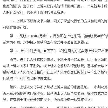
出庭的情形。鉴于此，上诉人已向法院请求延期开庭，一审法院并未给
人的诉讼权利，也不利于案件的真正解决。
二、上诉人不服判决书中第二项关于探望权行使的方式和时间的判
可操作性都存疑。
第一，晓晓2018年2月出生，目前正在上幼儿园。随着晓晓年龄
前大为不同，这种接走探望的固有模式并不适合长期履行。
第二，上午十时接出，当天下午16时送回的方式实际上难以严格
第三，被上诉人性格较为偏激，不利于孩子的成长。因上诉人暂时
与被上诉人关系并不融洽。被上诉人之前每次探望晓晓，基本都会与上
望时对上诉人父母恶语相向，在上诉人父母所居住的村子中产生了极坏
的影响，不利于晓晓的健康成长。
第四，上诉人父母并不了解被上诉人目前的家庭住址。一审判决第
诉人每月探视两次的探望权，且判决上诉人应予以协助。探望方式方法
见，在有利于孩子成长的前提下，协调解决这一探望权纠纷。