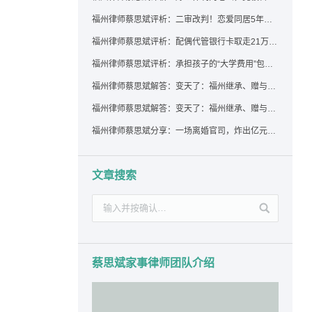
福州律师蔡思斌评析：二审改判！恋爱同居5年为女友买车，分手后能要回吗？
福州律师蔡思斌评析：配偶代管银行卡取走21万，离婚后这笔钱还要得回来吗？
福州律师蔡思斌评析：承担孩子的“大学费用”包括高额留学费用吗？
福州律师蔡思斌解答：变天了：福州继承、赠与房产转让要收20%个税？福州国税官方回复来了！
福州律师蔡思斌解答：变天了：福州继承、赠与房产转让要收20%个税？福州国税官方回答来了！
福州律师蔡思斌分享：一场离婚官司，炸出亿元“糊涂账”：本想分割家产，结果“自爆”了家底
文章搜索
蔡思斌家事律师团队介绍