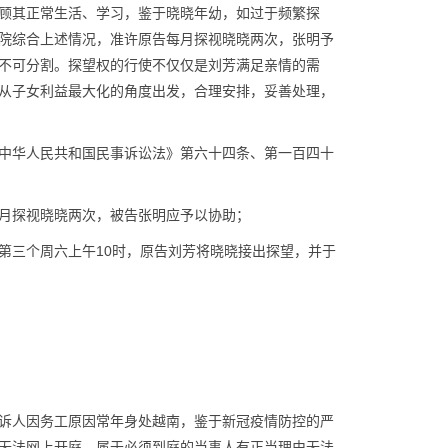
顾其正常生活、学习，鉴于晓晓年幼，如过于频繁探
院综合上述情况，准许原告每月探视晓晓两次，张明予
不可分割。探望权的行使不仅仅是刘芳满足亲情的需
从子女利益最大化的角度出发，合理安排，妥善处理，
中华人民共和国民事诉讼法》第六十四条、第一百四十
月探视晓晓两次，被告张明应予以协助；
第三个周六上午10时，原告刘芳将晓晓接出探望，并于
诉人因务工原因常年身处越南，鉴于新冠疫情防控的严
无法网上开庭，属于必须到庭的当事人有正当理由无法