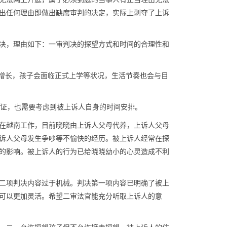
出任何理由即做出缺席审判的决定，实际上剥夺了上诉
决，理由如下：一审判决的探望方式和时间的合理性和
的增长，孩子会面临正式上学等状况，生活节奏也会与目
保证，也需要考虑到被上诉人自身的时间安排。
在越南工作，目前晓晓由上诉人父母代养，上诉人父母
诉人父母发生争吵等不愉快的经历。被上诉人经常在探
的影响。被上诉人的行为已给晓晓幼小的心灵造成不利
二项判决内容过于机械。判决第一项内容已明确了被上
可以更加灵活。希望二审法官能充分听取上诉人的意