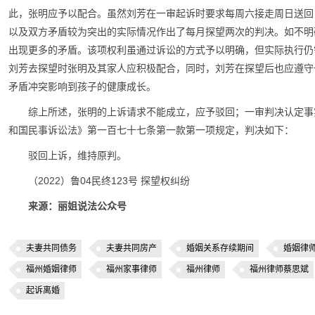
此，张明应予以配合。虽然刘芳在一审起诉时要求每周六接走周日送回
以及双方矛盾较为突出的实际情况作出了每月探望两次的判决。如不明
出现更多的矛盾。该项权利虽通过诉讼的方式予以明确，但实际执行仍
刘芳去探望时张明及其家人应积极配合，同时，刘芳在探望后也应遵守
矛盾冲突影响到孩子的健康成长。
综上所述，张明的上诉请求不能成立，应予驳回；一审判决认定事
和国民事诉讼法》第一百七十七条第一款第一项规定，判决如下：
驳回上诉，维持原判。
（2022）鲁04民终123号 探望权纠纷
来源：丽姐说法公众号
夫妻共同债务
夫妻共同房产
婚姻关系存续期间
婚姻律
福州婚姻律师
福州家事律师
福州律师
福州律师蔡思斌
起诉离婚