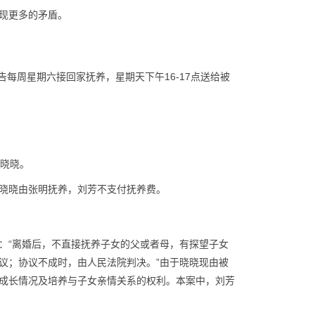
现更多的矛盾。
每周星期六接回家抚养，星期天下午16-17点送给被
女晓晓。
女晓晓由张明抚养，刘芳不支付抚养费。
：“离婚后，不直接抚养子女的父或者母，有探望子女
议；协议不成时，由人民法院判决。”由于晓晓现由被
成长情况及培养与子女亲情关系的权利。本案中，刘芳