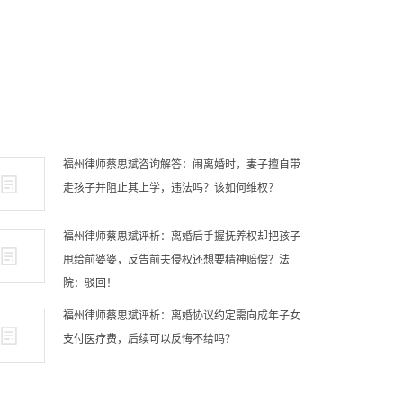
福州律师蔡思斌咨询解答：闹离婚时，妻子擅自带
走孩子并阻止其上学，违法吗？该如何维权？
福州律师蔡思斌评析：离婚后手握抚养权却把孩子
甩给前婆婆，反告前夫侵权还想要精神赔偿？法
院：驳回！
福州律师蔡思斌评析：离婚协议约定需向成年子女
支付医疗费，后续可以反悔不给吗？