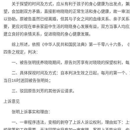
关于探望的时间及方式，应从有利于孩子的身心健康为出发点，兼
望，会加剧双方矛盾，直接影响晓晓的正常生活和身心健康，故一审法
以协助。原被告虽然已经离婚，但其与子女之间的血缘关系、亲子关系
要，更应对现在单亲家庭中生活的晓晓身心发展有益，双方当事人均应
建立良好的亲情关系，促进晓晓的身心健康发展。
综上所述，依照《中华人民共和国民法典》第一千零八十六条，《
四条之规定，判决：
一、被告张明抚养晓晓期间，原告刘芳享有对晓晓的探望权利，每
二、具体探视时间及方式：自本判决生效之日起，每月的第一个、
当日16时送回被告张明处；
三、驳回原告刘芳的其他诉讼请求。
上诉意见
张明上诉事实和理由：
一、一审程序违法，变相的剥夺了上诉人诉讼权利，理由如下：上
峻政策和工作需要，无法回国出庭参加一审审理，客观上不能出庭，也