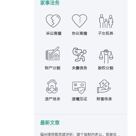
家事法务
最新文章
福州律师蔡思斌评析：嫁个体制内老公，竟被合伙设局背上近百万债务，婚前不查征信真要命！