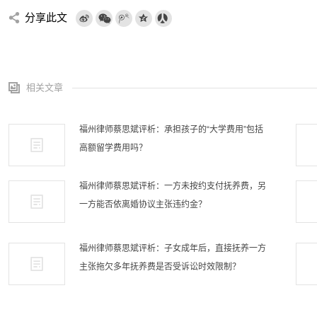
分享此文
相关文章
福州律师蔡思斌评析：承担孩子的“大学费用”包括
高额留学费用吗？
福州律师蔡思斌评析：一方未按约支付抚养费，另
一方能否依离婚协议主张违约金？
福州律师蔡思斌评析：子女成年后，直接抚养一方
主张拖欠多年抚养费是否受诉讼时效限制？