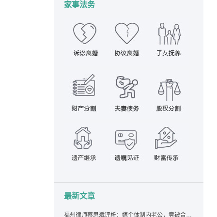
家事法务
最新文章
福州律师蔡思斌评析：嫁个体制内老公，竟被合伙设局背上近百万债务，婚前不查征信真要命！