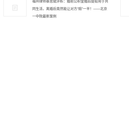
福州律师蔡思斌评析：婚前公积金婚后提取用于共
同生活，离婚后竟然能让对方“赔”一半！——北京
一中院最新案例