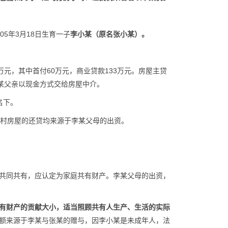
05年3月18日生育一子
李小某（原名张小某）。
3万元，其中首付60万元，商业贷款133万元。房屋主贷
某父亲以现金方式交给房屋中介。
名下。
山三村房屋的还贷均来源于李某父母的出资。
共同共有，应认定为家庭共有财产。李某父母的出资，
有财产的贡献大小，适当照顾共有人生产、生活的实际
额来源于李某与张某的赠与，因李小某是未成年人，法