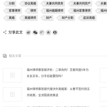
分割
协议离婚
夫妻共同债务
夫妻共同房产
夫妻
家事律师
律师
福州婚姻律师
福州家事律师
福州
离婚
离婚律师
财产
财产分割
起诉离婚
分享此文
相关文章
福州律师蔡思斌评析：二审改判！恋爱同居5年为
女友买车，分手后能要回吗？
福州律师蔡思斌代理涉外离婚案：从春节签约到五
月结案，全流程高效推进