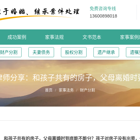
免费咨询专线
13600898018
成功案例
家事法规
文书范本
家事案例
财产分割
夫妻债务
股权分割
遗产继承
遗嘱
律师分享：和孩子共有的房子，父母离婚时
首页
家事法务
财产分割
和孩子共有的房子，父母离婚时到底能不能分？孩子对房子没有出资，