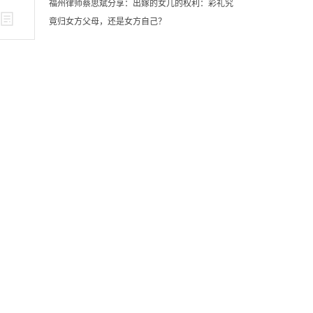
福州律师蔡思斌分享：出嫁的女儿的权利：彩礼究
竟归女方父母，还是女方自己？