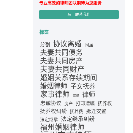
专业高效的律师团队期待为您服务
马上联系我们
标签
协议离婚
分割
同居
夫妻共同债务
夫妻共同房产
夫妻共同财产
婚姻关系存续期间
婚姻律师
子女抚养
家事律师
律师
家暴
忠诚协议
打印遗嘱
抚养权
房产
抚养权纠纷
拆迁安置
抚养费
法定继承纠纷
法定继承
福州婚姻律师