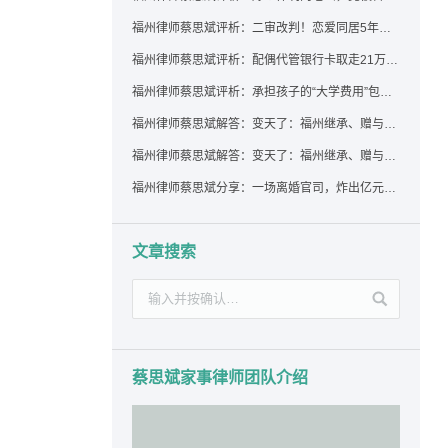
福州律师蔡思斌评析：二审改判！恋爱同居5年为女友买车，分手后能要回吗？
福州律师蔡思斌评析：配偶代管银行卡取走21万，离婚后这笔钱还要得回来吗？
福州律师蔡思斌评析：承担孩子的“大学费用”包括高额留学费用吗？
福州律师蔡思斌解答：变天了：福州继承、赠与房产转让要收20%个税？福州国税官方回复来了！
福州律师蔡思斌解答：变天了：福州继承、赠与房产转让要收20%个税？福州国税官方回答来了！
福州律师蔡思斌分享：一场离婚官司，炸出亿元“糊涂账”：本想分割家产，结果“自爆”了家底
文章搜索
蔡思斌家事律师团队介绍