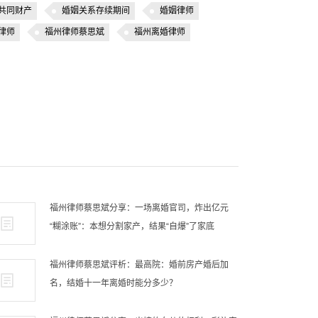
共同财产
婚姻关系存续期间
婚姻律师
律师
福州律师蔡思斌
福州离婚律师
福州律师蔡思斌分享：一场离婚官司，炸出亿元
“糊涂账”：本想分割家产，结果“自爆”了家底
福州律师蔡思斌评析：最高院：婚前房产婚后加
名，结婚十一年离婚时能分多少？