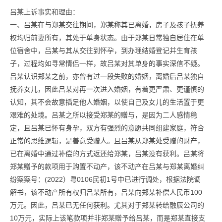
吕某上诉事实和理由：
一、吕某在与郑某交往期间，郑某称其已离婚，房子及孩子抚养
权均归前妻所有，其处于单身状态。由于郑某日常独自居住在单
位宿舍中，吕某与其从交往到怀孕，到办理结婚登记并生育孩
子，过程均如寻常情侣一样，故吕某对其单身的事实深信不疑。
吕某认识郑某之前，亦曾有过一段失败的婚姻，离婚后吕某独自
抚养女儿，因此吕某对再一次进入婚姻，有着更严肃、更谨慎的
认知，其不会故意插足他人婚姻，以使自己及女儿的生活置于更
艰难的处境。吕某之所以接受郑某的赠与，是因为二人感情稳
定，且吕某已怀有身孕，双方有强烈的意愿共同组建家庭，符合
正常的思维逻辑，是善意受赠人。且吕某从郑某处受赠的财产，
已在离婚中通过补偿的方式返还给郑某，吕某没有获利。吕某将
郑某赠予的款项用于购置不动产，该不动产在吕某与郑某离婚纠
纷案案号：(2022）粤0106民初1号中已进行调处，根据法院调
解书，该不动产所有权归吕某所有，吕某向郑某补偿人民币100
万元。因此，吕某已无任何获利。尤其对于郑某转给融辰公司的
10万元，实际上该笔款项并非郑某赠予给吕某，而是郑某直接支