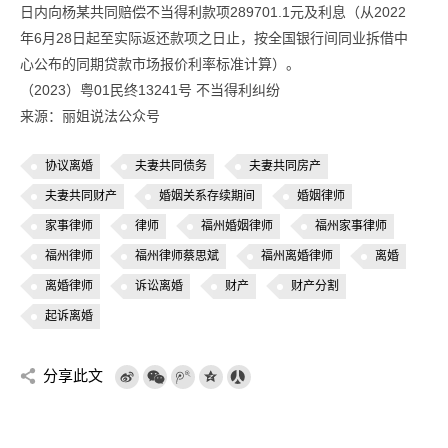
日内向杨某共同赔偿不当得利款项289701.1元及利息（从2022
年6月28日起至实际返还款项之日止，按全国银行间同业拆借中
心公布的同期贷款市场报价利率标准计算）。
（2023）粤01民终13241号 不当得利纠纷
来源：丽姐说法公众号
协议离婚
夫妻共同债务
夫妻共同房产
夫妻共同财产
婚姻关系存续期间
婚姻律师
家事律师
律师
福州婚姻律师
福州家事律师
福州律师
福州律师蔡思斌
福州离婚律师
离婚
离婚律师
诉讼离婚
财产
财产分割
起诉离婚
分享此文