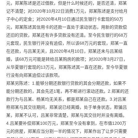
元，郑某陈述是还过借款，但是什么时候还的，是否还清，郑某
记不清楚；对2020年10月22日消费1万元，郑某陈述是支付给月
子中心的定金；对2020年4月10日通过民生银行卡套现的50万
元，郑某陈述其信用卡的还款一直处于滚动状态，用新的贷款偿
还旧的贷款，郑某还有许多贷款没有还清。至今民生银行的68万
元套现，民生银行并没有追偿，所以该68万元的套现，郑某一直
在还款，与吕某无关，且2020年4月10日，郑某还未与吕某结
婚，该68万元可能是转给吕某购房的款项；对2020年3月27日，
从华夏银行套现的13万元，郑某陈述其一直在还款，至今华夏银
行没有向郑某追偿过该款项。
郑某另陈述：1.能够分期还款银行贷款的其会分期还款，如果不
能分期还款的，其会先还1笔，再不断进行滚动还款。2.郑某的还
款行为与吕某、杨某均无关系，都是郑某自己在还款。3.对吕某
称郑某与其交往期间，郑某说已经离婚，处于单身状态，欺骗吕
某，郑某不认可，吕某非常清楚，郑某与其交往时并没有离婚。
4.吕某要补偿郑某100万元，郑某至今没有拿到，在市值1200万
元的房屋，郑某应当分割一半的情况下，郑某作出了让步只需要