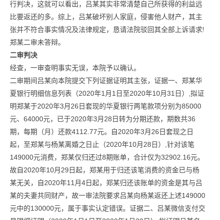
行判决，这就可以看出，吕某其实非常清楚自己所获得的利益远
比要返还的多。综上，吕某破坏别人家庭，侵害他人财产，其主
张并不符合事实情况及法律规定，恳请法院驳回其全部上诉请求!
郑某二审未答辩。
二审判决
经查，一审查明事实无误，本院予以确认。
二审期间吕某向本院提交下列证据证明其主张，证据一、郑某华
夏银行明细信息列表（2020年1月1日至2020年10月31日）,拟证
明郑某于2020年3月26日套现的华夏银行两笔款项分别为85000
元、64000元，已于2020年3月28日转为分期还款，期数共36
期，每期（月）还款4112.77元。自2020年3月26日套现之日
起，至郑某与杨某离婚之日止（2020年10月28日）,针对该笔
149000元消费，郑某仅归还过8期账单，合计仅为32902.16元。
故自2020年10月29日起，郑某用于归还该笔消费的资金已与杨
某无关，自2020年11月4日起，郑某归还该账单的资金是其与吕
某的夫妻共同财产，故一审法院要求吕某向杨某返还上述149000
元中的130000元，属于事实认定错误。证据二、吕某微信支付交