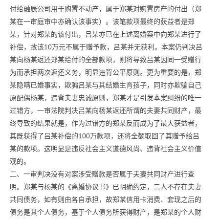
付给融辰公司用于购置不动产，属于郑某对购置房产的付出（郑
某在一审庭审中亦确认该事实）。该笔款项最终的获益者是郑
某，针对郑某的该付出，吕某亦已在上述离婚案中向郑某进行了
补偿，故该10万元不属于赠予款，吕某并无获利。本案仍判决吕
某向杨某返还郑某给付的全部款项，则将导致吕某因同一受赠行
为而承担两次返还义务，明显违背公平原则。更为重要的是，郑
某隐瞒已婚事实，欺骗吕某与其结婚生育孩子，同时亦欺骗自己
原配偶杨某，违背夫妻忠诚原则，郑某才是引发本案纠纷的唯一
过错方，一审法院判决吕某向杨某返还所谓的夫妻共同财产，最
终导致的结果就是，作为过错方的郑某反而成为了最大获益者，
其既获得了吕某补偿的100万款项，还将全额取回了其赠予给吕
某的款项。这明显是违反社会主义道德风尚、违背社会主义价值
观的。
二、一审判决没有对案涉受赠款是否属于夫妻共同财产进行查
明。郑某与杨某的《离婚协议书》已明确约定，二人不存在夫妻
共同债务，如有则由各自承担，故郑某信用卡消费、套现之后的
债务是其个人债务，基于个人债务所获得财产，是郑某的个人财