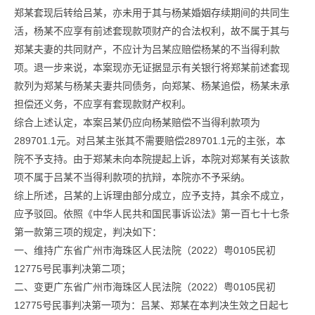
郑某套现后转给吕某，亦未用于其与杨某婚姻存续期间的共同生
活，杨某不应享有前述套现款项财产的合法权利，故不属于其与
郑某夫妻的共同财产，不应计为吕某应赔偿杨某的不当得利款
项。退一步来说，本案现亦无证据显示有关银行将郑某前述套现
款列为郑某与杨某夫妻共同债务，向郑某、杨某追偿，杨某未承
担偿还义务，不应享有套现款财产权利。
综合上述认定，本案吕某仍应向杨某赔偿不当得利款项为
289701.1元。对吕某主张其不需要赔偿289701.1元的主张，本
院不予支持。由于郑某未向本院提起上诉，本院对郑某有关该款
项不属于吕某不当得利款项的抗辩，本院亦不予采纳。
综上所述，吕某的上诉理由部分成立，应予支持，其余不成立，
应予驳回。依照《中华人民共和国民事诉讼法》第一百七十七条
第一款第三项的规定，判决如下：
一、维持广东省广州市海珠区人民法院（2022）粤0105民初
12775号民事判决第二项；
二、变更广东省广州市海珠区人民法院（2022）粤0105民初
12775号民事判决第一项为：吕某、郑某在本判决生效之日起七