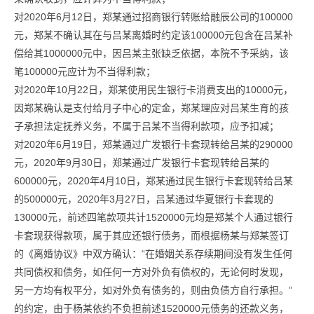
对2020年6月12日，郑某通过招商银行转账给融辰公司的100000
元，郑某不确认其在与吕某离婚时约定该100000元包含在吕某补
偿给其1000000元中，因吕某主张缺乏依据，本院不予采纳，该
笔100000元应计为不当得利款；
对2020年10月22日，郑某使用民生银行卡消费支出的10000元，
因郑某确认是支付给月子中心的定金，郑某理应对吕某生育的孩
子承担法定抚养义务，不属于吕某不当得利款项，应予扣减；
对2020年6月19日，郑某通过广发银行卡套现转给吕某的290000
元，2020年9月30日，郑某通过广发银行卡套现转给吕某的
600000元，2020年4月10日，郑某通过民生银行卡套现转给吕某
的500000元，2020年3月27日，吕某通过华夏银行卡套现的
130000元，前述四笔款项共计1520000元均是郑某个人通过银行
卡套现获得款项，属于其应还银行债务，而根据杨某与郑某签订
的《离婚协议》中双方确认：“在婚姻关系存续期间没有发生任何
共同债权和债务，如任何一方对外负有债权的，无论何时发现，
另一方均有权平分，如对外负有债务的，则由负债方自行承担。”
的约定，由于杨某依约不负担前述1520000元债务的还款义务，