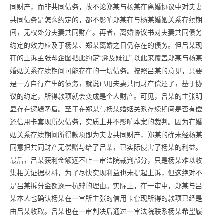
同财产，而非共同债务，故不论郑某与杨某在离婚协议中对夫妻
共同债务是怎么约定的，都不影响郑某在与杨某婚姻关系存续期
间，无权处分夫妻共同财产。再者，离婚协议书对夫妻共同债务
约定的效力应及于杨某、郑某离婚之日仍存在的债务。但吕某现
在的上诉主张却企图把此约定“溯及既往”,以此来覆盖郑某与杨某
婚姻关系存续期间可能存在的一切债务。按照吕某的意见，只要
是一方自行产生的债务，就说已用夫妻共同财产偿还了，基于协
议的约定，所得款项就会变成是个人财产。可见，吕某的主张明
显存在逻辑矛盾。至于在郑某与杨某婚姻关系存续期间是否有偿
还信用卡套现所欠债务，实质上并不影响本案的裁判。因为在婚
姻关系存续期间所得款项即为夫妻共同财产，郑某的确未经杨某
同意把共同财产无偿赠与给了吕某，已实际侵害了杨某的利益。
最后，吕某获利金额远不止一审法院裁判部分，只是杨某难以收
集相关证据材料，为了尽快实现利益也未提起上诉，但这绝对不
是吕某拆分金额逐一抗辩的理由。实际上，在一审中，郑某与吕
某本人也确认杨某在一审所主张的信用卡套现所得的款项已经是
由吕某收取。吕某也在一审判决后通过一审法院联系杨某希望履