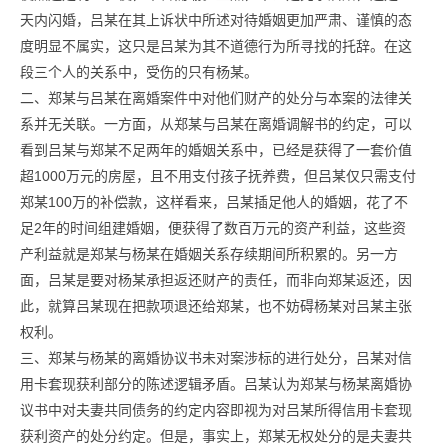
天内闪婚，吕某在其上诉状中所述对待婚姻更加严肃、谨慎的态
度明显不属实，这只是吕某为其不道德行为所寻找的托辞。在这
段三个人的关系中，受伤的只有杨某。
二、郑某与吕某在离婚案件中对他们财产的处分与本案的法律关
系并无关联。一方面，从郑某与吕某在离婚调解书的约定，可以
看到吕某与郑某不足两年的婚姻关系中，已经是获得了一套价值
超1000万元的房屋，且不用支付孩子抚养费，但吕某仅只需支付
郑某100万的补偿款，这样看来，吕某插足他人的婚姻，花了不
足2年的时间组建婚姻，便获得了数百万元的资产利益，这些资
产利益就是郑某与杨某在婚姻关系存续期间所积累的。另一方
面，吕某是要对杨某承担返还财产的责任，而非向郑某返还，因
此，就算吕某现在把款项退还给郑某，也不妨碍杨某对吕某主张
权利。
三、郑某与杨某的离婚协议书未对案涉标的进行处分，吕某对信
用卡套现获利部分的陈述逻辑矛盾。吕某认为郑某与杨某离婚协
议书中对夫妻共同债务的约定内容即视为对吕某所得信用卡套现
获利资产的处分约定。但是，事实上，郑某无权处分的是夫妻共