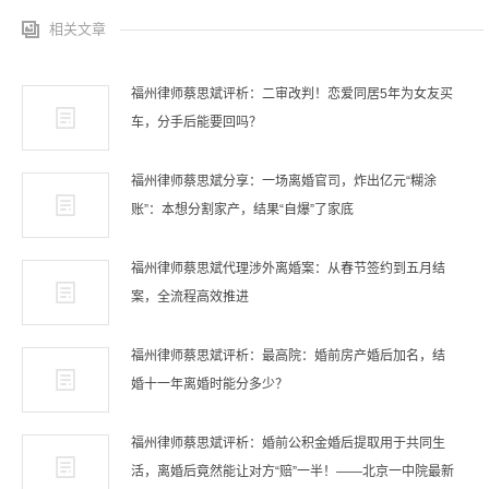
相关文章
福州律师蔡思斌评析：二审改判！恋爱同居5年为女友买
车，分手后能要回吗？
福州律师蔡思斌分享：一场离婚官司，炸出亿元“糊涂
账”：本想分割家产，结果“自爆”了家底
福州律师蔡思斌代理涉外离婚案：从春节签约到五月结
案，全流程高效推进
福州律师蔡思斌评析：最高院：婚前房产婚后加名，结
婚十一年离婚时能分多少？
福州律师蔡思斌评析：婚前公积金婚后提取用于共同生
活，离婚后竟然能让对方“赔”一半！——北京一中院最新