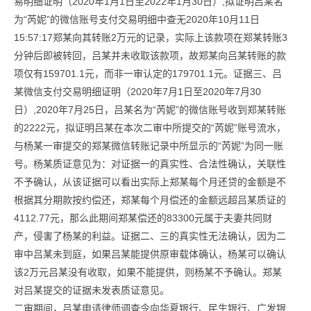
易明细证明（2020年1月1日至2022年1月30日）,拟证明吕某名
为“芮妮”的微信账号支付交易明细中查无2020年10月11日
15:57:17郑某向其转账2万元的记录，实际上该款项在郑某转账3
分钟后即被转回，吕某并未收取该款项，故郑某向吕某转账的款
项仅有159701.1元，而非一审认定的179701.1元。证据三、吕
某微信支付交易明细证明（2020年7月1日至2020年7月30
日）,2020年7月25日，吕某名为“芮妮”的微信账号收到郑某转账
的2222元，拟证明吕某在本次二审中所提交的“芮妮”账号流水，
与杨某一审提交的郑某微信转账记录中所显示的“芮妮”为同一账
号。杨某质证意见为：对证据一的真实性、合法性确认，关联性
不予确认，从该证据可以看出实际上郑某每个月还贷的金额是不
根据其分期款按约偿还，郑某每个月偿还的金额远超吕某质证的
4112.77元，那么此期间郑某偿还的83300元属于夫妻共同财
产，侵害了杨某的利益。证据二、三的真实性无法确认，因为二
审中吕某未到庭，如果吕某能提供原审载体确认，杨某可以确认
该2万元吕某没有收取，如果不能提供，则杨某不予确认。郑某
对吕某提交的证据未发表质证意见。
二审期间，吕某申请律师调查令向华夏银行、民生银行、广发银