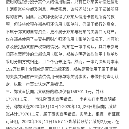
使用的是银行授予其个人的信用额度，只有在郑某实际偿还信用
卡消费账单金额及利息、手续费后，该偿还部分才属于郑某所获
得的财产。因此，吕某即便获得了郑某从信用卡套现所得的款
项，但该些款项在郑某归还信用卡账单前，仍属于银行的资金，
不属于郑某的自有资金，更不属于郑某与杨某的夫妻共同财产。
仅在郑某使用了夫妻共同财产归还信用卡账单的情况下，才可能
涉及侵犯杨某财产权益的情况。杨某在一审中确认，其并未参与
归还本案所涉的全部信用卡账单，郑某亦明确该些信用卡账单均
采用分期方式归还，且至今仍未还清。然而，一审判决却对本案
152万信用卡套现款是否已全部还清、郑某是否使用了属于杨某
的夫妻共同财产来清偿信用卡账单等关键事实，未做任何查明认
定，以致一审事实认定严重错误。
三、郑某直接向吕某转账的款项仅有159701.1元，并非
179701.1元，一审法院事实查明错误。一审判决在审理查明部
分，称郑某在2020年5月10日至2020年10月26日期间向吕某转
账共计179701.1元，属于事实查明错误。实际上，根据一审证据
可证明，2020年10月11日15:57:17郑某转账给吕某的2万元，在