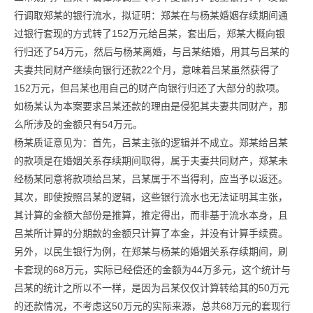
行调取郑某的银行流水，拟证明：郑某在与杨某婚姻存续期间通
过银行套现的方式转了152万元给吕某，套出后，郑某大概向银
行归还了54万元，然后与杨某离婚，与吕某结婚，用其与吕某的
夫妻共同财产继续向银行还款22个月，意味着吕某虽然获得了
152万元，但吕某也用自己的财产向银行归还了大部分的款项。
如杨某认为本案要求吕某还款的理由是侵犯其夫妻共同财产，那
么所涉及的金额只有54万元。
杨某质证意见为：首先，吕某主张的逻辑并不成立。郑某给吕某
的款项是在婚姻关系存续期间取得，属于夫妻共同财产，郑某未
经杨某同意将款项给吕某，吕某属于不当得利，应当予以返还。
其次，即使按照吕某的逻辑，这些银行流水也无法证明其主张，
其计算的金额大部份是推算，推定得出，而非基于流水本身，且
吕某所计算的分期款的金额只计算了本金，并没有计算手续费。
另外，以民生银行为例，在郑某与杨某的婚姻关系存续期间，刷
卡套现的68万元，实际已经偿还的金额为44万多元，这个统计与
吕某的统计之所以不一样，是因为吕某仅仅计算转给其的50万元
的还款情况，不考虑这50万元的实际来源，总共68万元的套现行