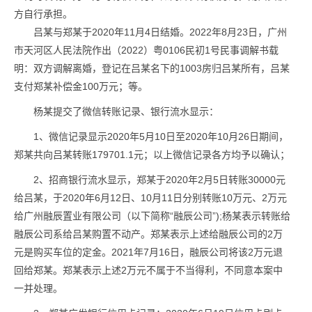
方自行承担。
吕某与郑某于2020年11月4日结婚。2022年8月23日，广州
市天河区人民法院作出（2022）粤0106民初1号民事调解书载
明：双方调解离婚，登记在吕某名下的1003房归吕某所有，吕某
支付郑某补偿金100万元；等。
杨某提交了微信转账记录、银行流水显示：
1、微信记录显示2020年5月10日至2020年10月26日期间，
郑某共向吕某转账179701.1元；以上微信记录各方均予以确认；
2、招商银行流水显示，郑某于2020年2月5日转账30000元
给吕某，于2020年6月12日、10月11日分别转账10万元、2万元
给广州融辰置业有限公司（以下简称“融辰公司”);杨某表示转账给
融辰公司系给吕某购置不动产。郑某表示上述给融辰公司的2万
元是购买车位的定金。2021年7月16日，融辰公司将该2万元退
回给郑某。郑某表示上述2万元不属于不当得利，不同意本案中
一并处理。