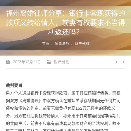
福州离婚律师分享：银行卡套现获得的
款项又转给情人，前妻有权要求不当得
利返还吗？
您的位置：
首页
家事法务
财产分割
2023年12月11日
财产分割
裁判要旨
男方个人通过银行卡套现获得款项，属于其应还银行债务，而根
据双方《离婚协议》中双方确认在婚姻关系存续期间无任何共同
债权和债务的约定，前妻无需负担套现152万元债务的还款义
务，男方套现后将钱转给情人，亦未用于其与前妻婚姻存续期间
的共同生活，前妻不应享有前述套现款项财产的合法权利，故不