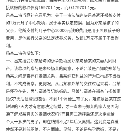
转账3分钟后即被退回，吕某并未收取该款项，故郑某向吕某直
接转账的款项仅有159701.1元，而非179701.1元。
吕某二审当庭补充意见为：关于一审法院判决吕某返还郑某支付
的1万元月子中心款项，属于事实认定错误，因为郑某是孩子的
父亲，他所支付的月子中心10000元钱的费用是用于照顾孩子的
费用，是他履行父亲的法定抚养义务，故该1万元不属于不当得
利。
杨某二审答辩如下：
一、吕某接受郑某给与的诉争款项属郑某与杨某的夫妻共同财
产，该款项的赠与是未经杨某的同意，不论吕某是否知晓郑某与
杨某之间是否存在婚姻关系，吕某纯获利益的行为已构成不当得
利，不构成善意。更何况，从吕某和郑某的交往过程来看，吕某
是怀孕在先，再与郑某登记结婚的。吕某与郑某在郑某与杨某离
婚仅7天后便登记结婚，不到1个月便生育子女，难道是吕某在这
短短的7天内才有意愿决定结婚，才一直未与郑某的家人见面沟
通了解郑某真实的婚姻状况吗?而且再三选择后还是决定嫁给一
个大十多岁的男子，却在结婚不足2年后又离婚。这到底是真爱
使然还是利益驱使，不言而喻。显然，不论是先孕后婚，还是7