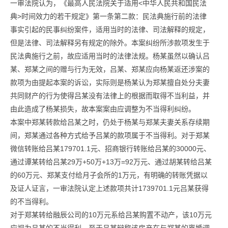
一审法院认为，《最高人民法院关于适用<中华人民共和国民法
典>时间效力的若干规定》第一条第二款：民法典施行前的法律
事实引起的民事纠纷案件，适用当时的法律、司法解释的规定，
但是法律、司法解释另有规定的除外。本案纠纷所涉款项发生于
民法典施行之前，故应适用当时的法律法规。杨某虽然以确认吕
某、郑某之间的赠与行为无效，吕某、郑某应向杨某返还涉案的
款项为由提起本案的诉讼，实际则是杨某认为郑某擅自处分夫妻
共同财产的行为使得吕某没有法律上的根据而取得不当利益，并
由此造成了杨某损失，故本案案由应调整为不当得利纠纷。
本案中郑某转款给吕某之时，仍处于杨某与郑某夫妻关系存续期
间，郑某通过各种方式给予吕某的款项属于不当得利。对于郑某
微信转账给吕某179701.1元、招商银行转账给吕某的30000元、
通过谭某转给吕某29万+50万+13万=92万元、通过胡某转给吕某
的60万元、郑某支付给月子会所的1万元，有明确的转账凭据以
及证人证言，一审法院认定上述款项共计1739701.1元吕某获得
的不当得利。
对于郑某转给融辰公司的10万元系给吕某购置不动产，该10万元