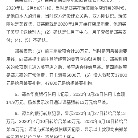
吕某表示：(1）吕某是瑞美丽尔皮肤管理公司股东之一，
2020年1、2月份的时候，当时是郑某在瑞美丽尔店消费的时候，
是他自本人的消费，当时双方还没建立关系，双方刚认识。瑞美
丽尔是美容院，郑某超就是2020年1月开始在店里消费，他购买
了美容卡送给别人；(2）确认是住月子中心，月子套餐是郑某支
付；(4)、(5）不确认。
郑某表示：(1）前三笔款项合计18万元，当时是因吕某需要
用钱，向郑某提出前往其所经营的美容店向财务刷卡，郑某称相
关的款项刷卡进入美容店之后，美容店会转给吕某。第四笔款项
是郑志豪的正常消费，开卡消费5000元。(5）情人节那天37800
元是给吕某买礼物，47600元是给杨某买礼物。
5、郑某华夏银行信用卡记录，2020年3月26日信用卡套现
14.9万元。杨某表示次日通过谭基强转13万元给吕某。
6、谭某的银行转账记录，显示2020年3月27日转给吕某13
万元、2020年4月10日转给吕某50万元、2020年6月19日转给吕
某29万元；谭某与郑某的微信聊天记录，显示以上款项均由郑某
指示谭某转给吕某；谭某的证人证言。