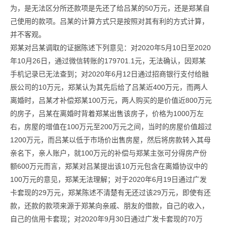
为，是无法区分所还款项是先还了给吕某的50万元，还是郑某自
己使用的款项。吕某的计算方式只是按照对其有利的方式计算，
并不客观。
郑某对吕某调取的证据陈述下列意见：对2020年5月10日至2020
年10月26日，通过微信转账的179701.1元，无法确认，因郑某
手机记录已无法查到；对2020年6月12日通过招商银行支付给融
辰公司的10万元，郑某认为其先后给了吕某近400万元，而两人
离婚时，吕某才补偿郑某100万元，两人购买的是价值近800万元
的房子，吕某在离婚时背着郑某出售该房子，价格为1000万左
右，房屋的增值在100万元至200万元之间，当时的房屋价值超过
1200万元，而吕某以低于市场价出售房屋，然后将房款转入其母
亲名下，亲人账户，就100万元的补偿与郑某主张可分得房产份
额600万元而言，郑某对吕某提出该10万元包含在离婚协议中的
100万元的意见，郑某无法理解；对于2020年6月19日通过广发
卡套现的29万元，郑某陈述不清楚有无还过该29万元，即使有还
款，还款的款项来源于郑某向亲戚、朋友的借款，自己的收入，
自己的信用卡套现；对2020年9月30日通过广发卡套现的70万