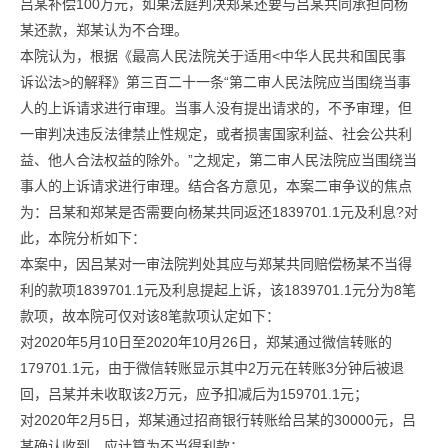
吕某补偿100万元，如果法庭判决郑某还要与吕某共同承担向杨
某还款，郑某认为不合理。
本院认为，根据《最高人民法院关于适用<中华人民共和国民事
诉讼法>的解释》第三百二十一条“第二审人民法院应当围绕当事
人的上诉请求进行审理。当事人没有提出请求的，不予审理，但
一审判决违反法律禁止性规定，或者损害国家利益、社会公共利
益、他人合法权益的除外。”之规定，第二审人民法院应当围绕当
事人的上诉请求进行审理。结合各方意见，本案二审争议的焦点
为：吕某和郑某是否需要向杨某共同返还1839701.1元及利息?对
此，本院分析如下：
本案中，因吕某对一审法院判处其应与郑某共同赔偿杨某不当得
利的款项1839701.1元及利息提起上诉，该1839701.1元分为8笔
款项，故本院可仅对该8笔款项认定如下：
对2020年5月10日至2020年10月26日，郑某通过微信转账的
179701.1元，由于微信转账显示其中2万元在转账3分钟后被退
回，吕某并未收取该2万元，应予扣减后为159701.1元；
对2020年2月5日，郑某通过招商银行转账给吕某的30000元，吕
某确认收到，应计算为不当得利款；