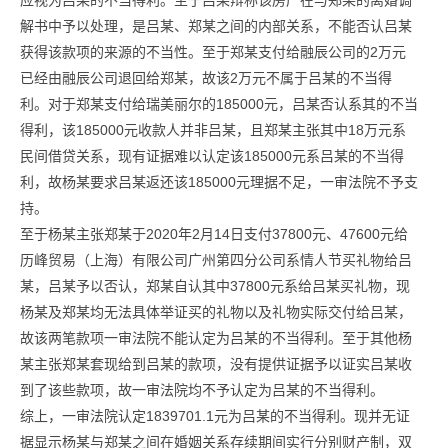
应视为吕某的不当得利。至于吕某辩称该房产在与郑某的离婚调
解书中予以处理，是吕某、郑某之间的内部关系，不能否认吕某
获得该款项的来源的不当性。至于郑某支付给融辰公司的2万元
已经由融辰公司退回给郑某，故该2万元不属于吕某的不当得
利。对于郑某支付给瑞美丽尔的185000元，吕某否认系其的不当
得利，该185000元收款人并非吕某，且郑某主张其中18万元系
民间借贷关系，现有证据难以认定该185000元系吕某的不当得
利，故杨某要求吕某返还该185000元理据不足，一审法院不予支
持。
至于杨某主张郑某于2020年2月14日支付37800元、47600元给
历峰贸易（上海）有限公司广州第四分公司系情人节买礼物给吕
某，吕某予以否认，郑某自认其中37800元系给吕某买礼物，现
杨某及郑某均无法具体举证买的礼物以及礼物实际交付给吕某，
故该两笔款项一审法院不能认定为吕某的不当得利。至于其他杨
某主张郑某套现给到吕某的款项，没有提供证据予以证实吕某收
到了该些款项，故一审法院均不予认定为吕某的不当得利。
综上，一审法院认定1839701.1元为吕某的不当得利。现并无证
据显示杨某与郑某之间在婚姻关系存续期间实行分别财产制，双