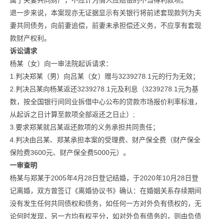
属于夫妻共同财产，不应计为情人应赔偿的不当得利款项。
退一步来说，本案现亦无证据显示有关银行将前述套现款列为夫
妻共同债务，向前妻追偿，前妻未承担偿还义务，不应享有套现
款财产权利。
诉讼请求
杨某（女）向一审法院起诉请求：
1.判决郑某（男）向吕某（女）赠与3239278.1元的行为无效；
2.判决吕某向杨某返还3239278.1元及利息（3239278.1元为基
数，按全国银行间同业拆借中心公布的贷款市场报价利率标准，
从起诉之日计算至款项全部返还之日止）;
3.要求郑某就吕某返还款项的义务承担共同责任；
4.判决由吕某、郑某承担本案的受理费、财产保全费（财产保全
保险费3600元、财产保全费5000元）。
一审查明
杨某与郑某于2005年4月28日登记结婚，于2020年10月28日登
记离婚，双方曾签订《离婚协议书》确认：在婚姻关系存续期间
没有发生任何共同债权和债务，如任何一方对外负有债权的，无
论何时发现，另一方均有权平分，如对外负有债务的，则由负债