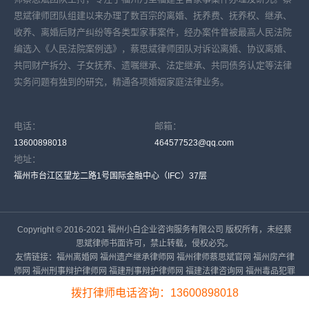
思斌律师团队组建以来办理了数百宗的离婚、抚养费、抚养权、继承、
收养、离婚后财产纠纷等各类型家事案件，经办案件曾被最高人民法院
编选入《人民法院案例选》，蔡思斌律师团队对诉讼离婚、协议离婚、
共同财产拆分、子女抚养、遗嘱继承、法定继承、共同债务认定等法律
实务问题有独到的研究，精通各项婚姻家庭法律业务。
电话：
邮箱：
13600898018
464577523@qq.com
地址：
福州市台江区望龙二路1号国际金融中心（IFC）37层
Copyright © 2016-2021 福州小白企业咨询服务有限公司 版权所有，未经蔡
思斌律师书面许可，禁止转载，侵权必究。
友情链接：
福州离婚网
福州遗产继承律师网
福州律师蔡思斌官网
福州房产律
师网
福州刑事辩护律师网
福建刑事辩护律师网
福建法律咨询网
福州毒品犯罪
辩护律师网
福州律师网
福建民生传承法律服务中心
福建遗嘱库
福州离婚律师
拨打律师电话咨询：13600898018
福州继承律师
福州婚姻律师
福州家事律师