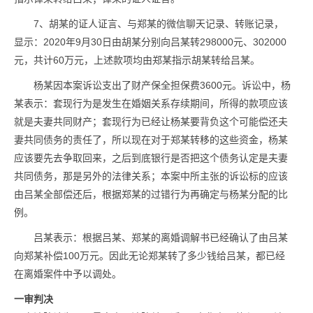
7、胡某的证人证言、与郑某的微信聊天记录、转账记录，
显示：2020年9月30日由胡某分别向吕某转298000元、302000
元，共计60万元，上述款项均由郑某指示胡某转给吕某。
杨某因本案诉讼支出了财产保全担保费3600元。诉讼中，杨
某表示：套现行为是发生在婚姻关系存续期间，所得的款项应该
就是夫妻共同财产；套现行为已经让杨某要背负这个可能偿还夫
妻共同债务的责任了，所以现在对于郑某转移的这些资金，杨某
应该要先去争取回来，之后到底银行是否把这个债务认定是夫妻
共同债务，那是另外的法律关系；本案中所主张的诉讼标的应该
由吕某全部偿还后，根据郑某的过错行为再确定与杨某分配的比
例。
吕某表示：根据吕某、郑某的离婚调解书已经确认了由吕某
向郑某补偿100万元。因此无论郑某转了多少钱给吕某，都已经
在离婚案件中予以调处。
一审判决