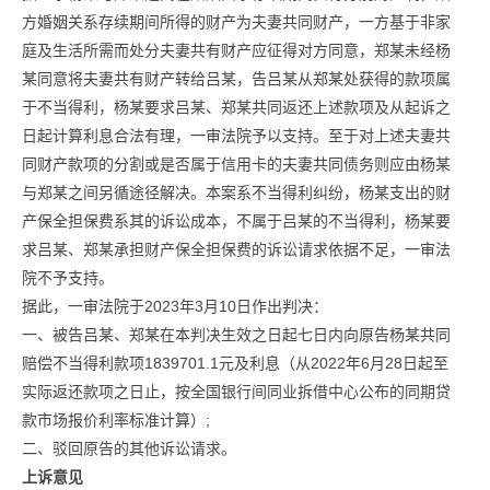
方婚姻关系存续期间所得的财产为夫妻共同财产，一方基于非家
庭及生活所需而处分夫妻共有财产应征得对方同意，郑某未经杨
某同意将夫妻共有财产转给吕某，告吕某从郑某处获得的款项属
于不当得利，杨某要求吕某、郑某共同返还上述款项及从起诉之
日起计算利息合法有理，一审法院予以支持。至于对上述夫妻共
同财产款项的分割或是否属于信用卡的夫妻共同债务则应由杨某
与郑某之间另循途径解决。本案系不当得利纠纷，杨某支出的财
产保全担保费系其的诉讼成本，不属于吕某的不当得利，杨某要
求吕某、郑某承担财产保全担保费的诉讼请求依据不足，一审法
院不予支持。
据此，一审法院于2023年3月10日作出判决：
一、被告吕某、郑某在本判决生效之日起七日内向原告杨某共同
赔偿不当得利款项1839701.1元及利息（从2022年6月28日起至
实际返还款项之日止，按全国银行间同业拆借中心公布的同期贷
款市场报价利率标准计算）;
二、驳回原告的其他诉讼请求。
上诉意见