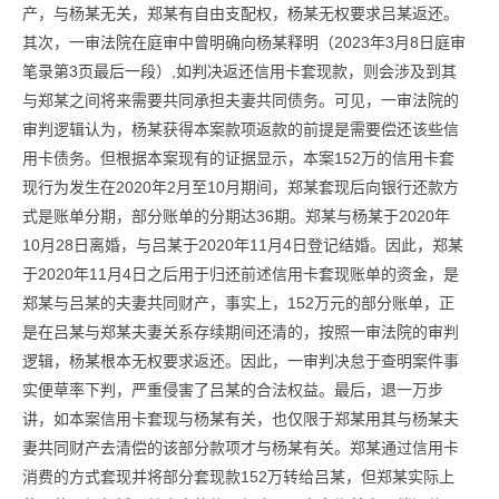
产，与杨某无关，郑某有自由支配权，杨某无权要求吕某返还。
其次，一审法院在庭审中曾明确向杨某释明（2023年3月8日庭审
笔录第3页最后一段）,如判决返还信用卡套现款，则会涉及到其
与郑某之间将来需要共同承担夫妻共同债务。可见，一审法院的
审判逻辑认为，杨某获得本案款项返款的前提是需要偿还该些信
用卡债务。但根据本案现有的证据显示，本案152万的信用卡套
现行为发生在2020年2月至10月期间，郑某套现后向银行还款方
式是账单分期，部分账单的分期达36期。郑某与杨某于2020年
10月28日离婚，与吕某于2020年11月4日登记结婚。因此，郑某
于2020年11月4日之后用于归还前述信用卡套现账单的资金，是
郑某与吕某的夫妻共同财产，事实上，152万元的部分账单，正
是在吕某与郑某夫妻关系存续期间还清的，按照一审法院的审判
逻辑，杨某根本无权要求返还。因此，一审判决怠于查明案件事
实便草率下判，严重侵害了吕某的合法权益。最后，退一万步
讲，如本案信用卡套现与杨某有关，也仅限于郑某用其与杨某夫
妻共同财产去清偿的该部分款项才与杨某有关。郑某通过信用卡
消费的方式套现并将部分套现款152万转给吕某，但郑某实际上