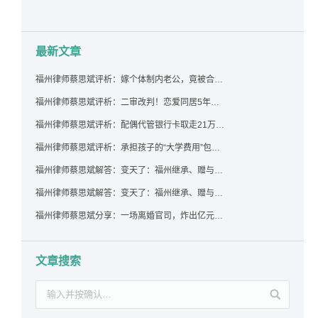
最新文章
福州律师蔡思斌评析：嫁个体制内老公，竟被合伙设局背上近百万债务，婚前不查征信真要命！
福州律师蔡思斌评析：二审改判！恋爱同居5年为女友买车，分手后能要回吗？
福州律师蔡思斌评析：配偶代管银行卡取走21万，离婚后这笔钱还要得回来吗？
福州律师蔡思斌评析：承担孩子的“大学费用”包括高额留学费用吗？
福州律师蔡思斌解答：变天了：福州继承、赠与房产转让要收20%个税？福州国税官方回复来了！
福州律师蔡思斌解答：变天了：福州继承、赠与房产转让要收20%个税？福州国税官方回答来了！
福州律师蔡思斌分享：一场离婚官司，炸出亿元“糊涂账”：本想分割家产，结果“自爆”了家底
文章搜索