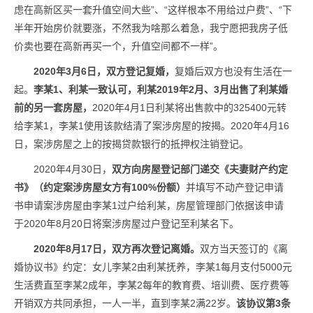
虑在高新区买一套升值空间大些”、“这样根本不用给过户费”、“下
半年开始房价就要涨，不然我为啥那么着急，我宁愿把我房子低
价卖也要在高新再买一个，升值空间都不一样”。
2020年3月6日，双方登记复婚，
复婚后双方也没有生活在一
起。
李某1、利某一致认可，利某2019年2月、3月出售了利某婚
前的另一套房屋，
2020年4月1日利某将出售款中的325400元转
给李某1，李某1使用该款结清了案涉房屋的按揭。2020年4月16
日，案涉房屋之上的按揭贷款银行的抵押权注销登记。
2020年4月30日，
双方向房屋登记部门递交《夫妻财产约定
书》（约定案涉房屋女方有100%份额）
并填写不动产登记申请
书申请案涉房屋由李某1过户给利某，房屋管理部门依据该申请
于2020年8月20日将案涉房屋过户登记至利某名下。
2020年8月17日，双方再次登记离婚。
双方当天签订的《离
婚协议书》约定：女儿李某2由利某抚养，李某1每月支付5000元
生活费直至李某2成年，李某2每年的教育费、培训费、医疗费等
开销双方共同承担，一人一半，直到李某2满22岁。
该协议第3条