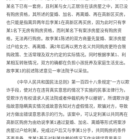
某名下已有一套房，且利某与女儿正居住在该房屋之中，其已没
有购房资格，其所述的复婚、加名、再离婚、再在高新区买房，
也只能是指离异两年后李某1在高新区再买房，因为此时只有李
某1名下无房有购房资格，而利某名下有案涉房屋没有购房资
格，无法再行购房。故李某1陈述的双方商量先复婚、案涉房屋
过户给女方、再离婚、满2年后再以男方名义共同购房更符合限
购政策、生活常理及双方约定的实际情况。同时根据李某1、利
某相互转账情况，双方的确都在负担小孩抚养及家庭生活支出。
故李某1的前述陈述意见一审法院予以采信。
《中华人民共和国民法总则》第一百四十八条规定“一方以欺
诈手段，使对方在违背真实意思的情况下实施的民事法律行为，
受欺诈方有权请求人民法院或者仲裁机构予以撤销”。所谓欺诈是
指故意隐瞒真实情况或故意告知对方虚假情况，欺骗对方，导致
对方做出错误意思表示的行为。该案中，可认定利某以共同再在
高新区购房为由劝说李某1通过复婚、加名、离婚等形式将案涉
房屋过户给利某，完成过户后又与李某1分手，共同购房的条件
不再具备，李某1基于对利某信赖的情况下作出错误意思表示，