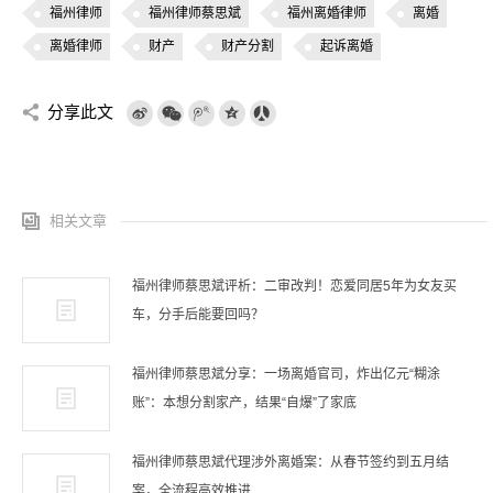
福州律师
福州律师蔡思斌
福州离婚律师
离婚
离婚律师
财产
财产分割
起诉离婚
分享此文
相关文章
福州律师蔡思斌评析：二审改判！恋爱同居5年为女友买
车，分手后能要回吗？
福州律师蔡思斌分享：一场离婚官司，炸出亿元“糊涂
账”：本想分割家产，结果“自爆”了家底
福州律师蔡思斌代理涉外离婚案：从春节签约到五月结
案，全流程高效推进