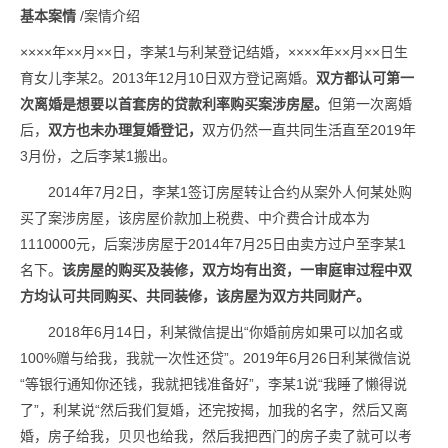
基本案情
/案情介绍
××××年××月××日，李某1与利某登记结婚，××××年××月××日生
育女儿李某2。2013年12月10日双方登记离婚。
双方都认可第一
次离婚是想要以首套房的贷款利率购买案涉房屋。
但第一次离婚
后，
双方也未办理复婚登记，
双方仍然一直共同生活直至2019年
3月份，之后李某1搬出。
2014年7月2日，李某1签订房屋转让合约从案外人何某处购
买了案涉房屋，该房屋价款加上税费、中介费合计成本为
1110000元，后案涉房屋于2014年7月25日由卖方过户至李某1
名下。
该房屋的购买及装修，双方均有出资，一审庭审过程中双
方均认可共同购买、共同装修，该房屋为双方共同财产。
2018年6月14日，利某微信提出“你婚前房如果可以加名或
100%赠与给我，我就一次性还贷”。2019年6月26日利某微信说
“等银行通知你还钱，我就把钱准备好”，李某1说“我睡了懒得说
了”，利某说“然后我们复婚，还完按揭，加我的名字，然后又离
婚，房子给我，贝贝也给我，然后我把西门的房子卖了就可以考