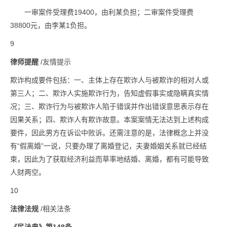
一审案件受理费19400，由利某负担；二审案件受理费
38800元，由李某1负担。
9
律师提醒
/友情提示
欺诈构成要件包括：一、主体上存在欺诈人与被欺诈的相对人或
第三人；二、欺诈人实施欺诈行为，告知虚假事实或隐瞒真实情
况；三、欺诈行为与被欺诈人陷于错误并作出错误意思表示存在
因果关系；四、欺诈人有欺诈故意。本案案情无法达到上述构成
要件，因此男方在诉讼中败诉。还需注意的是，法律概念上并没
有“假离婚”一说，只要办理了离婚登记，夫妻婚姻关系就已经结
束，因此为了获取经济利益而草率地结婚、离婚，都有可能导致
人财两空。
10
法律法规
/相关法条