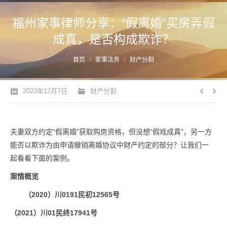
福州家事律师分享：“假离婚”买房弄假
成真，是否构成欺诈？
您的位置：
首页
家事法务
财产分割
2023年12月7日
财产分割
夫妻双方约定“假离婚”获取购房资格，但没想“假戏成真”，另一方
能否以欺诈为由申请撤销离婚协议中财产约定的部分？让我们一
起看看下面的案例。
案情概览
（2020）川0191民初12565号
（2021）川01民终17941号