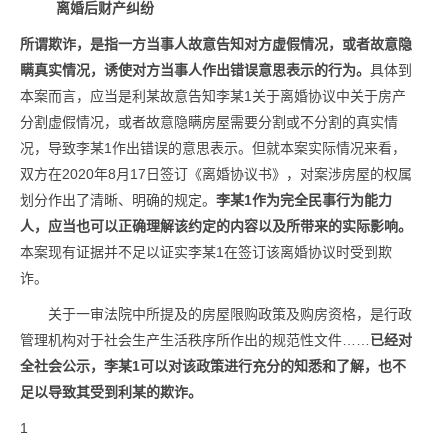
离婚后财产纠纷
所谓欺诈，是指一方当事人故意告知对方虚假情况，或者故意隐
瞒真实情况，诱使对方当事人作出错误意思表示的行为。
具体到
本案而言，应当是利某故意告知李某1关于离婚协议中关于房产
分割虚假情况，或者故意隐瞒房屋需要分割或不分割的真实情
况，导致李某1作出错误的意思表示。但就本案实际情况来看，
双方在2020年8月17日签订《离婚协议书》，对案涉房屋的权属
划分作出了清晰、明确的规定。
李某1作为完全民事行为能力
人，应当也可以正确理解该约定的内容以及所带来的实际影响。
本案现有证据并不足以证实李某1在签订该离婚协议时受到欺
诈。
关于一审法院中所提及的房屋限购政策及购房资格，是行政
管理机构对于社会生产生活秩序所作出的规范性文件……
已经对
全社会公示，李某1可以对该政策进行充分的知悉和了解，也不
足以导致其受到利某的欺诈。
1