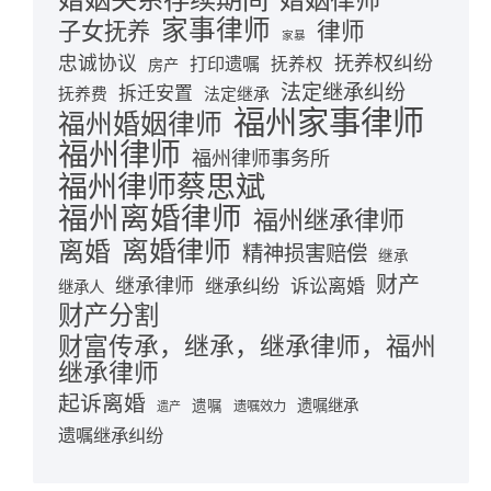
婚姻律师
家事律师
律师
子女抚养
家暴
忠诚协议
抚养权纠纷
打印遗嘱
抚养权
房产
法定继承纠纷
拆迁安置
抚养费
法定继承
福州家事律师
福州婚姻律师
福州律师
福州律师事务所
福州律师蔡思斌
福州离婚律师
福州继承律师
离婚律师
离婚
精神损害赔偿
继承
财产
继承律师
继承纠纷
诉讼离婚
继承人
财产分割
财富传承，继承，继承律师，福州
继承律师
起诉离婚
遗嘱继承
遗嘱
遗嘱效力
遗产
遗嘱继承纠纷