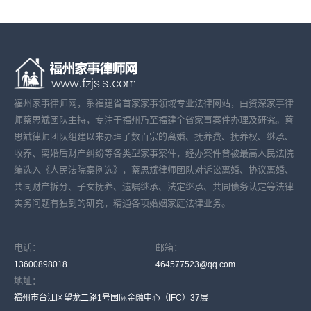
福州家事律师网，系福建省首家家事领域专业法律网站，由资深家事律
师蔡思斌团队主持，专注于福州乃至福建全省家事案件办理及研究。蔡
思斌律师团队组建以来办理了数百宗的离婚、抚养费、抚养权、继承、
收养、离婚后财产纠纷等各类型家事案件，经办案件曾被最高人民法院
编选入《人民法院案例选》，蔡思斌律师团队对诉讼离婚、协议离婚、
共同财产拆分、子女抚养、遗嘱继承、法定继承、共同债务认定等法律
实务问题有独到的研究，精通各项婚姻家庭法律业务。
电话：
邮箱：
13600898018
464577523@qq.com
地址：
福州市台江区望龙二路1号国际金融中心（IFC）37层