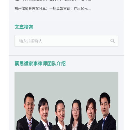
福州律师蔡思斌分享：一场离婚官司，炸出亿元“糊涂账”：本想分割家产，结果“自爆”了家底
文章搜索
蔡思斌家事律师团队介绍