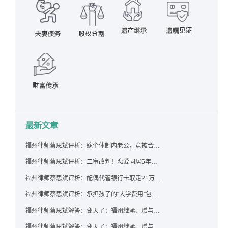
最新文章
福州律师蔡思斌评析：嫁个体制内老公，竟被合伙设局背上近百万债务，婚前不查征信真要命！
福州律师蔡思斌评析：二审改判！恋爱同居5年为女友买车，分手后能要回吗？
福州律师蔡思斌评析：配偶代管银行卡取走21万，离婚后这笔钱还要得回来吗？
福州律师蔡思斌评析：承担孩子的“大学费用”包括高额留学费用吗？
福州律师蔡思斌解答：变天了：福州继承、赠与房产转让要收20%个税？福州国税官方回复来了！
福州律师蔡思斌解答：变天了：福州继承、赠与房产转让要收20%个税？福州国税官方回答来了！