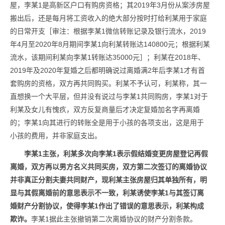
屋，李某1是高新区户口有购房资格；其2019年3月份从案涉房屋
搬出后，还是每月将工资收入的绝大部分按时打给利某用于家庭
的日常开支［审注：根据李某1微信转账记录及银行流水，2019
年4月至2020年8月期间李某1向利某转账达140800元；根据利某
流水，该期间利某向李某1转账达35000元］；利某在2018年、
2019年及2020年复婚之后都明确说过离婚满2年后李某1才有首
套购房的资格，双方再共同购买。利某不予认可，利某称，其一
直想换一个大平层，但并没有说过与李某1共同购房，李某1对于
利某及女儿有愧疚，双方反复商量后才决定复婚加名字再离婚
的；李某1向其进行的转账全是用于小孩的各项支出，这是用于
小孩的费用，并非家庭支出。
李某1主张，利某多次向李某1表示假结婚变更房屋登记再假
离婚，双方再以男方名义共同买房，双方第二次签订的离婚协议
并非真正分割夫妻共同财产，现利某主张房屋归其单独所有，明
显与其假离婚前的意思表示不一致，利某诱使李某1与其签订离
婚财产分割协议，使得李某1作出了错误的意思表示，利某构成
欺诈。
李某1据此主张撤销第二次离婚协议的财产分割条款。