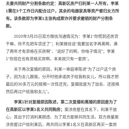
夫妻共同财产分割条款约定：高新区房产归利某一人所有，李某
1需在3个工作日内配合过户，其余的电器家具等资产都归女方所
有。该条款即为李某1主张构成欺诈并要求撤销的财产分割条
款。
2020年3月25日双方微信沟通情况为：李某1“你慌到还房贷
干嘛，你不先把车贷还了”；利某微信说“我要加名字再离啊，满
了两年才有资格在买房啊”、“说好了的啊，你啥子情况”；李某
1“你现在也有资格买房啊，本来就只有一套房”。
关于再次复婚的原因，利某一审庭审陈述“为了过户这个房
子，因为女儿跟我，分开时他承诺房子给我和女儿，所以我才把
最后的30多万元的按揭一次性还完，复婚就是为了加名、还按揭
然后再过户给我和女儿”。
李某1针对复婚原因陈述，第二次复婚和离婚的原因是为了
在高新区以李某1名义共同购房；
案涉房屋在其名下，利某不放
心，其出于打消利某顾虑、为了双方能够共同生活，双方商量案
涉房屋过户给利某后，再共同以李某1名义在高新区再买一套房