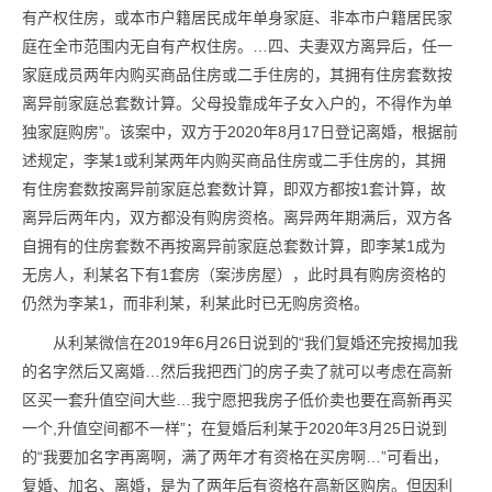
有产权住房，或本市户籍居民成年单身家庭、非本市户籍居民家
庭在全市范围内无自有产权住房。…四、夫妻双方离异后，任一
家庭成员两年内购买商品住房或二手住房的，其拥有住房套数按
离异前家庭总套数计算。父母投靠成年子女入户的，不得作为单
独家庭购房”。该案中，双方于2020年8月17日登记离婚，根据前
述规定，李某1或利某两年内购买商品住房或二手住房的，其拥
有住房套数按离异前家庭总套数计算，即双方都按1套计算，故
离异后两年内，双方都没有购房资格。离异两年期满后，双方各
自拥有的住房套数不再按离异前家庭总套数计算，即李某1成为
无房人，利某名下有1套房（案涉房屋），此时具有购房资格的
仍然为李某1，而非利某，利某此时已无购房资格。
从利某微信在2019年6月26日说到的“我们复婚还完按揭加我
的名字然后又离婚…然后我把西门的房子卖了就可以考虑在高新
区买一套升值空间大些…我宁愿把我房子低价卖也要在高新再买
一个,升值空间都不一样”；在复婚后利某于2020年3月25日说到
的“我要加名字再离啊，满了两年才有资格在买房啊…”可看出，
复婚、加名、离婚，是为了两年后有资格在高新区购房。但因利