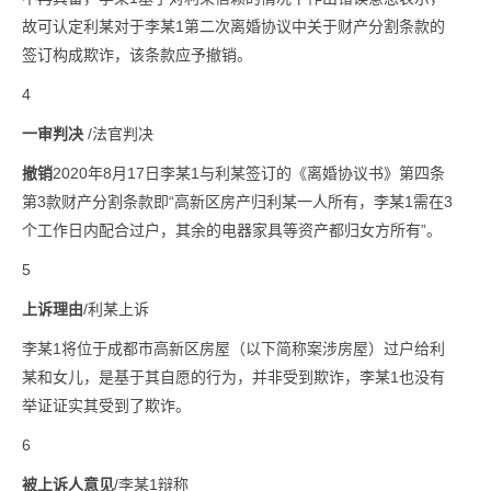
故可认定利某对于李某1第二次离婚协议中关于财产分割条款的
签订构成欺诈，该条款应予撤销。
4
一审判决
/法官判决
撤销
2020年8月17日李某1与利某签订的《离婚协议书》第四条
第3款财产分割条款即“高新区房产归利某一人所有，李某1需在3
个工作日内配合过户，其余的电器家具等资产都归女方所有”。
5
上诉理由
/利某上诉
李某1将位于成都市高新区房屋（以下简称案涉房屋）过户给利
某和女儿，是基于其自愿的行为，并非受到欺诈，李某1也没有
举证证实其受到了欺诈。
6
被上诉人意见
/李某1辩称