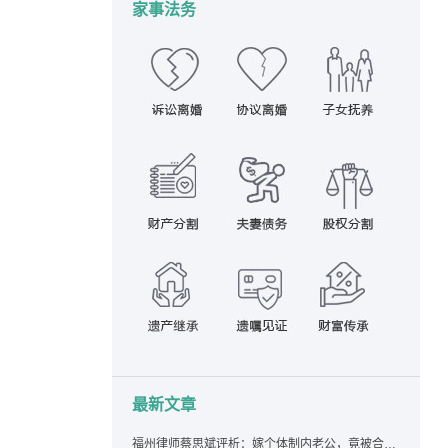
家事法务
最新文章
福州律师蔡思斌评析：嫁个体制内老公，竟被合伙设局背上近百万债务，婚前不查征信真要命！