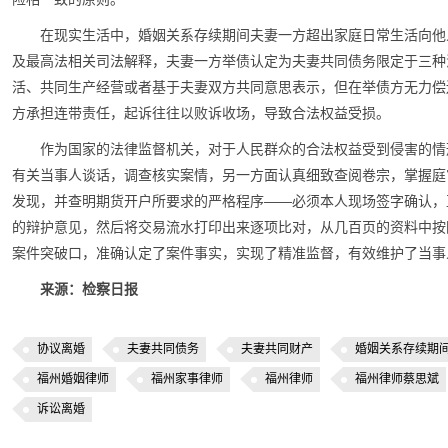
在现实生活中，婚姻关系存续期间夫妻一方超出家庭日常生活向他
及最高法相关司法解释，夫妻一方举债认定为夫妻共同债务限定于三种
活、共同生产经营或者基于夫妻双方共同意思表示，但在举债方无力偿
方承担连带责任，起诉往往以败诉收场，导致合法权益受损。
作为国家的法律监督机关，对于人民群众的合法权益受到侵害的情
有关当事人谈话，调查核实案情，另一方面认真细致查阅卷宗，掌握庭
发现，并查明期货开户所要求的严格程序——必须本人现场签字确认，
的辩护意见，然后将交易流水打印出来逐项比对，从几百页的资料中按
案件突破口，准确认定了案件事实，实现了精准监督，有效维护了当事
来源：检察日报
协议离婚
夫妻共同债务
夫妻共同财产
婚姻关系存续期
福州婚姻律师
福州家事律师
福州律师
福州律师蔡思斌
诉讼离婚