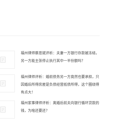
福州律师蔡思斌评析：夫妻一方银行存款被冻结，
另一方能主张停止执行其中一半份额吗？
福州律师评析：婚前债务另一方竟然也要承担，只
因婚后所得房屋是负债经营抵债所得，这个圈绕得
有点大！
福州家事律师评析：离婚后前夫向银行循环贷款的
钱，为啥还要还？