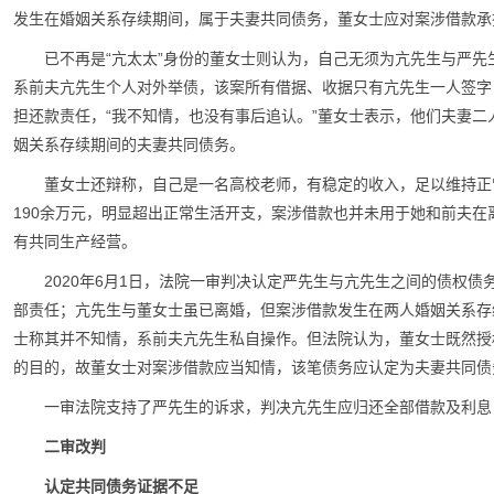
发生在婚姻关系存续期间，属于夫妻共同债务，董女士应对案涉借款承
已不再是“亢太太”身份的董女士则认为，自己无须为亢先生与严
系前夫亢先生个人对外举债，该案所有借据、收据只有亢先生一人签字
担还款责任，“我不知情，也没有事后追认。”董女士表示，他们夫妻
姻关系存续期间的夫妻共同债务。
董女士还辩称，自己是一名高校老师，有稳定的收入，足以维持正
190余万元，明显超出正常生活开支，案涉借款也并未用于她和前夫
有共同生产经营。
2020年6月1日，法院一审判决认定严先生与亢先生之间的债权
部责任；亢先生与董女士虽已离婚，但案涉借款发生在两人婚姻关系存续期
士称其并不知情，系前夫亢先生私自操作。但法院认为，董女士既然授
的目的，故董女士对案涉借款应当知情，该笔债务应认定为夫妻共同债
一审法院支持了严先生的诉求，判决亢先生应归还全部借款及利息
二审改判
认定共同债务证据不足