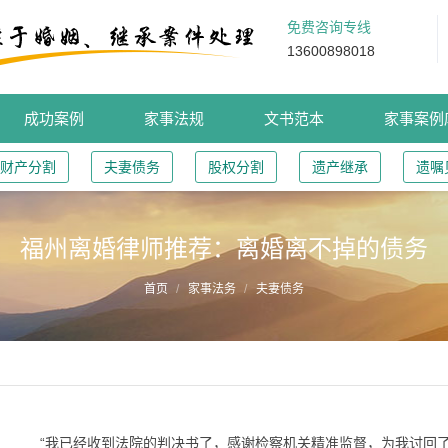
免费咨询专线
13600898018
成功案例
家事法规
文书范本
家事案例
财产分割
夫妻债务
股权分割
遗产继承
遗嘱
福州离婚律师推荐：离婚离不掉的债务
首页
家事法务
夫妻债务
“我已经收到法院的判决书了，感谢检察机关精准监督，为我讨回