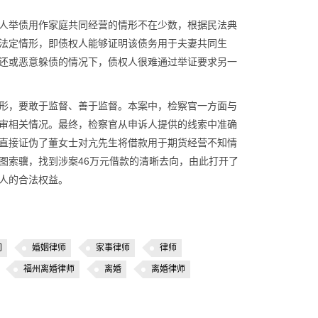
人举债用作家庭共同经营的情形不在少数，根据民法典
法定情形，即债权人能够证明该债务用于夫妻共同生
还或恶意躲债的情况下，债权人很难通过举证要求另一
形，要敢于监督、善于监督。本案中，检察官一方面与
审相关情况。最终，检察官从申诉人提供的线索中准确
直接证伪了董女士对亢先生将借款用于期货经营不知情
图索骥，找到涉案46万元借款的清晰去向，由此打开了
人的合法权益。
间
婚姻律师
家事律师
律师
福州离婚律师
离婚
离婚律师