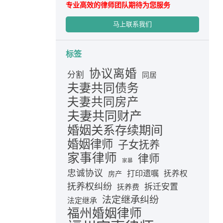
专业高效的律师团队期待为您服务
马上联系我们
标签
协议离婚
分割
同居
夫妻共同债务
夫妻共同房产
夫妻共同财产
婚姻关系存续期间
婚姻律师
子女抚养
家事律师
律师
家暴
忠诚协议
打印遗嘱
抚养权
房产
抚养权纠纷
拆迁安置
抚养费
法定继承纠纷
法定继承
福州婚姻律师