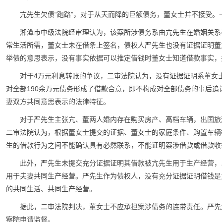
亢先生欠债“跑路”，对于从天而降的巨额债务，董女士并不接受
湘潭市中级法院经审理认为，该案所涉债务系由亢先生在婚姻关系
常生活所需，董女士未在借条上签名，债权人严先生也没有证据证明董
举债的意思表示，没有事实依据可以推定借钱时董女士知道借款事实，
对于4万元利息转账的争议，二审法院认为，没有证据证明系董女
对全部190余万元债务形成了借款合意，即不构成对全部债务的事后追认
妻双方共同意思表示的法律特征。
对于严先生主张亢、董两人婚内存在购买房产、高档车辆，出国旅
二审法院认为，根据董女士提交的证据、董女士的家庭条件、购置车辆
生的借款行为之间不能确认具有必然联系，不能证明案涉借款或借款收
此外，严先生未提交充分证据证明其借款被亢先生用于生产经营，
用于夫妻共同生产经营。严先生作为债权人，没有充分证据证明借钱是
的共同生活、共同生产经营。
据此，二审法院判决，董女士不应承担案涉债务的连带责任。严先生
察院申请监督。