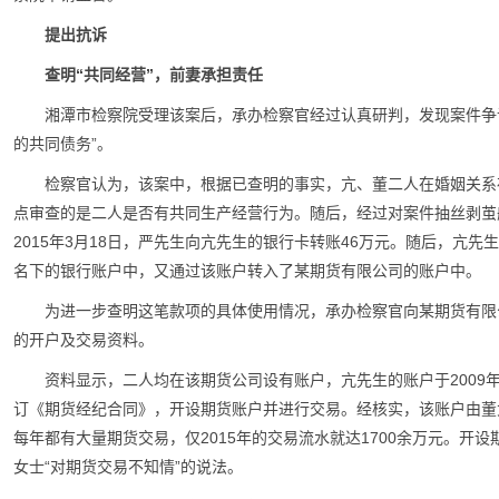
提出抗诉
查明“共同经营”，前妻承担责任
湘潭市检察院受理该案后，承办检察官经过认真研判，发现案件争
的共同债务”。
检察官认为，该案中，根据已查明的事实，亢、董二人在婚姻关系
点审查的是二人是否有共同生产经营行为。随后，经过对案件抽丝剥茧
2015年3月18日，严先生向亢先生的银行卡转账46万元。随后，亢
名下的银行账户中，又通过该账户转入了某期货有限公司的账户中。
为进一步查明这笔款项的具体使用情况，承办检察官向某期货有限
的开户及交易资料。
资料显示，二人均在该期货公司设有账户，亢先生的账户于2009年
订《期货经纪合同》，开设期货账户并进行交易。经核实，该账户由董女士
每年都有大量期货交易，仅2015年的交易流水就达1700余万元。开
女士“对期货交易不知情”的说法。