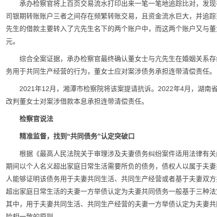
承办检察官将上百页交易流水打印出来一笔一笔地追踪比对，发现在2
司银期转账账户三者之间存在频繁转账交易，且资金流水巨大，并追踪
先生的借款主要转入了亢先生名下的两个账户中，而这两个账户又与董
元。
综合全案证据，承办检察官最终确认董女士与亢先生在婚姻关系存
务用于共同生产经营的行为，董女士应对案涉债务承担连带清偿责任。
2021年12月，湘潭市检察院将该案提请抗诉。2022年4月，
改判董女士对案涉借款本息承担连带清偿责任。
检察官说法
精准监督，找到“共同债务”认定突破口
根据《最高人民法院关于审理涉及夫妻债务纠纷案件适用法律有关
期间以个人名义超出家庭日常生活需要所负的债务，债权人以属于夫妻
人能够证明该债务用于夫妻共同生活、共同生产经营或者基于夫妻双方
超出家庭日常生活的夫妻一方举债认定为夫妻共同债务一般基于三种法
其中，用于夫妻共同生活、共同生产经营的夫妻一方举债认定为夫妻共
险相一致的原则。