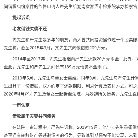
间借贷纠纷案件的监督申请人严先生给湖南省湘潭市检察院承办检察官
提起诉讼
老友借钱欠债不还
亢先生和严先生是多年的朋友，两人曾共同投资操作过一个股票账户
先生称，截至2015年3月，亢先生共向他借款209万元。
2014年至2017年，亢先生相继向严先生还款20万元本金，此
至此，亢先生和严先生之间还有189万元债务本金未了。
2019年5月，亢先生与董女士离婚。同年9月，亢先生与严先生计
生出具了一份借据，双方约定了还款期限、利息计算及支付方式。可之
2020年4月将亢先生及董女士起诉至法院。为躲避所欠债务，亢先生直
一审认定
借款属于夫妻共同债务
在法院一审过程中，严先生诉称，2019年9月，他与亢先生重签
甚至还有转移财产等逃避债务的行为，导致其到期债权不能实现，未到