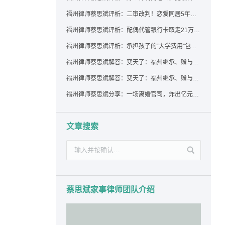
福州律师蔡思斌评析：二审改判！恋爱同居5年为女友买车，分手后能要回吗？
福州律师蔡思斌评析：配偶代管银行卡取走21万，离婚后这笔钱还要得回来吗？
福州律师蔡思斌评析：承担孩子的“大学费用”包括高额留学费用吗？
福州律师蔡思斌解答：变天了：福州继承、赠与房产转让要收20%个税？福州国税官方回复来了！
福州律师蔡思斌解答：变天了：福州继承、赠与房产转让要收20%个税？福州国税官方回答来了！
福州律师蔡思斌分享：一场离婚官司，炸出亿元“糊涂账”：本想分割家产，结果“自爆”了家底
文章搜索
蔡思斌家事律师团队介绍