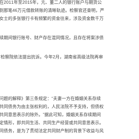
011年至2015年，亢、董二人的银行账户与期货公
到那笔46万元借款转账的清晰轨迹。检察官还查明，严
女士的多张银行卡有频繁的资金往来，涉及资金数千万
续期间银行账号、财产存在混同情况，且存在将案涉债
湖南省检察院依法提出抗诉。今年2月，湖南省高级法院再审
问题的解释》第三条规定：“夫妻一方在婚姻关系存续
共同债务为由主张权利的，人民法院不予支持，但债权
共同意思表示的除外。”据此可知，婚姻关系存续期间
定情形，即共同生活、共同生产经营或共同意思表示。
同债务，是为了贯彻法定共同财产制的背景下收益与风