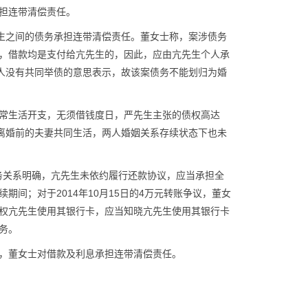
担连带清偿责任。
先生之间的债务承担连带清偿责任。董女士称，案涉债务
，借款均是支付给亢先生的，因此，应由亢先生个人承
二人没有共同举债的意思表示，故该案债务不能划归为婚
常生活开支，无须借钱度日，严先生主张的债权高达
在离婚前的夫妻共同生活，两人婚姻关系存续状态下也未
债务关系明确，亢先生未依约履行还款协议，应当承担全
间；对于2014年10月15日的4万元转账争议，董女
权亢先生使用其银行卡，应当知晓亢先生使用其银行卡
务。
，董女士对借款及利息承担连带清偿责任。