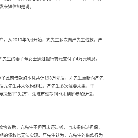
发来短信如是说。
。从2010年9月开始，亢先生多次向严先生借款，严
外，亢先生的妻子董女士通过银行转账支付了4万元利息。
算了此前借款的本息共计193万元后，亢先生重新向严先
后亢先生并未依约还钱，严先生多次催要未果，于
接玩起了“失踪”，法院审理期间也未到庭参加诉讼。
借款协议后，亢先生不但再未还过钱，也未提供过担保，
期的债权也无法实现。严先生认为，亢先生的借款行为