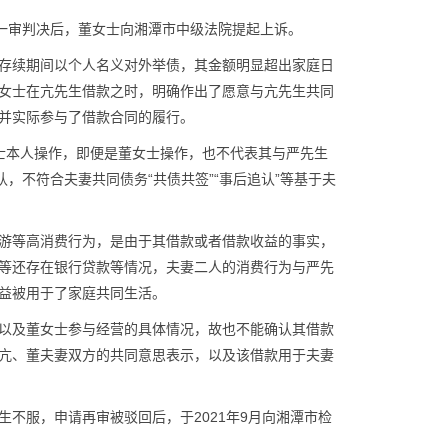
。一审判决后，董女士向湘潭市中级法院提起上诉。
存续期间以个人名义对外举债，其金额明显超出家庭日
女士在亢先生借款之时，明确作出了愿意与亢先生共同
并实际参与了借款合同的履行。
士本人操作，即便是董女士操作，也不代表其与严先生
，不符合夫妻共同债务“共债共签”“事后追认”等基于夫
游等高消费行为，是由于其借款或者借款收益的事实，
等还存在银行贷款等情况，夫妻二人的消费行为与严先
益被用于了家庭共同生活。
以及董女士参与经营的具体情况，故也不能确认其借款
亢、董夫妻双方的共同意思表示，以及该借款用于夫妻
不服，申请再审被驳回后，于2021年9月向湘潭市检