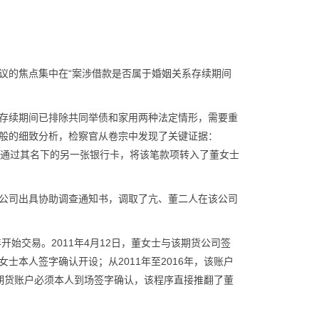
议的焦点集中在“案涉借款是否属于婚姻关系存续期间
存续期间已排除共同举债和家用两种法定情形，需要重
般的细致分析，检察官从卷宗中发现了关键证据：
先生通过其名下的另一张银行卡，将该笔款项转入了董女士
公司出具协助调查通知书，调取了亢、董二人在该公司
开始交易。2011年4月12日，董女士与该期货公司签
本人签字确认开设；从2011年至2016年，该账户
设期货账户必须本人到场签字确认，该程序直接推翻了董