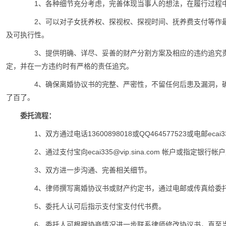
1、各种细节充分考虑，完善体现当事人的想法，在履行过程中
2、可以对子女抚养权、探视权、探视时间、抚养费支付等作最
及可执行性。
3、提供明确、详尽、妥善的财产分割方案及相应的违约追究责
定，并在一方违约时有严格的责任追究。
4、确保离婚协议书的完整、严密性，不留任何后患及漏洞，确
了百了。
委托流程：
1、双方通过电话13600898018或QQ464577523或电邮ecai335
2、通过支付宝向ecai335@vip.sina.com 帐户或指定银行
3、双方进一步沟通、完善相关细节。
4、律师撰写离婚协议书或财产约定书，通过电邮或传真给委
5、委托人认可后指示支付宝支付代书费。
6、委托人可根据协商情况进一步联系律师修改协议书，直至