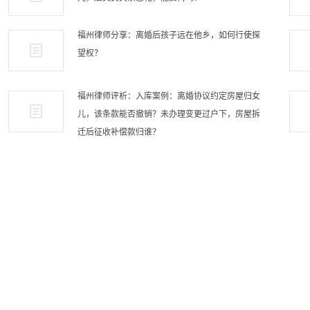
福州律师分享：离婚后孩子远在他乡，如何行使探
望权？
福州律师评析：入库案例：离婚协议约定房屋归女
儿，该条款能否撤销？未办理变更过户下，房屋拆
迁后征收补偿款归谁？