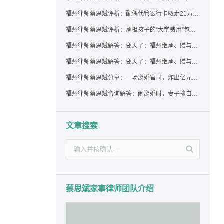
福州律师蔡思斌评析：配偶代管银行卡取走21万，离婚后这笔钱还要得回来吗？
福州律师蔡思斌评析：承担孩子的“大学费用”包括高额留学费用吗？
福州律师蔡思斌解答：变天了：福州继承、赠与房产转让要收20%个税？福州国税官方回复来了！
福州律师蔡思斌解答：变天了：福州继承、赠与房产转让要收20%个税？福州国税官方回答来了！
福州律师蔡思斌分享：一场离婚官司，炸出亿元“糊涂账”：本想分割家产，结果“自爆”了家底
福州律师蔡思斌咨询解答：闹离婚时，妻子擅自带走孩子并阻止其上学，违法吗？该如何维权？
文章搜索
蔡思斌家事律师团队介绍