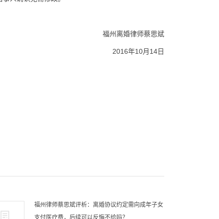
离婚律师蔡思斌
6年10月14日
福州律师蔡思斌评析：离婚协议约定需向成年子女
支付医疗费，后续可以反悔不给吗？