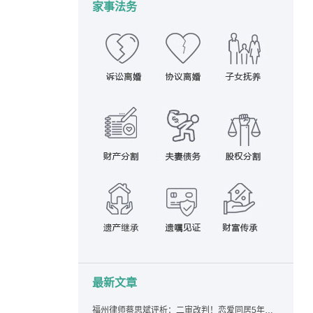
家事法务
最新文章
福州律师蔡思斌评析：二审改判！恋爱同居5年为女友买车，分手后能要回吗？