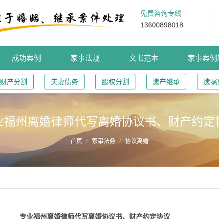
免费咨询专线
13600898018
成功案例
家事法规
文书范本
家事案例
财产分割
夫妻债务
股权分割
遗产继承
遗嘱
业福州离婚律师代写离婚协议书、财产约定
首页
家事法务
协议离婚
专业福州离婚律师代写离婚协议书、财产约定协议