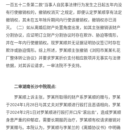
一百五十二条第二款“当事人自民事法律行为发生之日起五年内没
有行使撤销权的，撤销权消灭”之规定，即便认定罗某顺享有法定
撤销权，其未在五年除斥期间内行使该撤销权，撤销权亦已消
灭。（二）如从离婚后财产处置角度出发，如其主张撤销该财产
分割协议，应证明订立财产分割协议时存在欺诈、胁迫等情形，
并在一年内行使撤销权。现罗某顺并无证据证明协议签订时存在
欺诈或胁迫情形。综上所述，罗某顺主张撤销《浏阳市某某礼花
厂整体转让协议》并要求罗某折价支付相应款项并无事实与法律
依据，对其诉讼请求，一审法院不予支持。
二审湖南
长沙
中院观点
:
罗某顺上诉主张，罗某所取得的财产系罗某顺的赠与，罗某
于2024年1月28日与其丈夫对罗某顺进行殴打且恶语相向，罗某
于2024年2月1日对罗某顺进行殴打并口斥“滚出去”，造成罗某顺
身患严重的抑郁症，需要长期服药治疗，罗某顺有权请求撤销对
罗某赠与。本院认为，罗某顺与李某兰的《离婚协议书》中明确