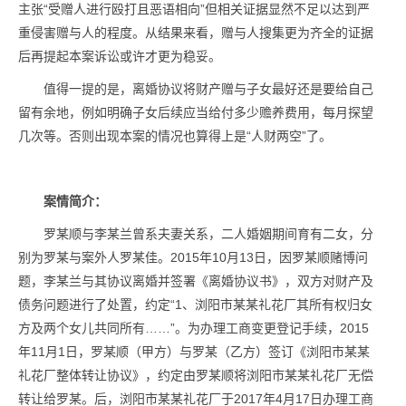
主张“受赠人进行殴打且恶语相向”但相关证据显然不足以达到严
重侵害赠与人的程度。从结果来看，赠与人搜集更为齐全的证据
后再提起本案诉讼或许才更为稳妥。
值得一提的是，离婚协议将财产赠与子女最好还是要给自己
留有余地，例如明确子女后续应当给付多少赡养费用，每月探望
几次等。否则出现本案的情况也算得上是“人财两空”了。
案情简介：
罗某顺与李某兰曾系夫妻关系，二人婚姻期间育有二女，分
别为罗某与案外人罗某佳。2015年10月13日，因罗某顺赌博问
题，李某兰与其协议离婚并签署《离婚协议书》，双方对财产及
债务问题进行了处置，约定“1、浏阳市某某礼花厂其所有权归女
方及两个女儿共同所有……”。为办理工商变更登记手续，2015
年11月1日，罗某顺（甲方）与罗某（乙方）签订《浏阳市某某
礼花厂整体转让协议》，约定由罗某顺将浏阳市某某礼花厂无偿
转让给罗某。后，浏阳市某某礼花厂于2017年4月17日办理工商