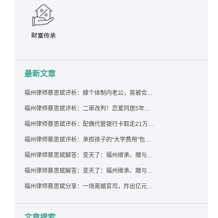
最新文章
福州律师蔡思斌评析：嫁个体制内老公，竟被合伙设局背上近百万债务，婚前不查征信真要命！
福州律师蔡思斌评析：二审改判！恋爱同居5年为女友买车，分手后能要回吗？
福州律师蔡思斌评析：配偶代管银行卡取走21万，离婚后这笔钱还要得回来吗？
福州律师蔡思斌评析：承担孩子的“大学费用”包括高额留学费用吗？
福州律师蔡思斌解答：变天了：福州继承、赠与房产转让要收20%个税？福州国税官方回复来了！
福州律师蔡思斌解答：变天了：福州继承、赠与房产转让要收20%个税？福州国税官方回答来了！
福州律师蔡思斌分享：一场离婚官司，炸出亿元“糊涂账”：本想分割家产，结果“自爆”了家底
文章搜索