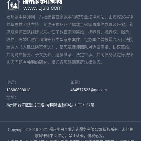
福州家事律师网，系福建省首家家事领域专业法律网站，由资深家事律
师蔡思斌团队主持，专注于福州乃至福建全省家事案件办理及研究。蔡
思斌律师团队组建以来办理了数百宗的离婚、抚养费、抚养权、继承、
收养、离婚后财产纠纷等各类型家事案件，经办案件曾被最高人民法院
编选入《人民法院案例选》，蔡思斌律师团队对诉讼离婚、协议离婚、
共同财产拆分、子女抚养、遗嘱继承、法定继承、共同债务认定等法律
实务问题有独到的研究，精通各项婚姻家庭法律业务。
电话：
邮箱：
13600898018
464577523@qq.com
地址：
福州市台江区望龙二路1号国际金融中心（IFC）37层
Copyright © 2016-2021 福州小白企业咨询服务有限公司 版权所有，未经蔡
思斌律师书面许可，禁止转载，侵权必究。