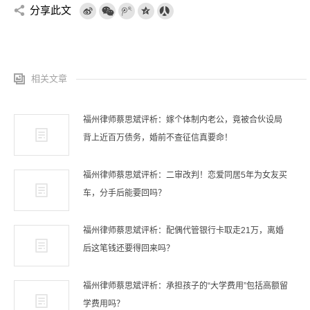
分享此文
相关文章
福州律师蔡思斌评析：嫁个体制内老公，竟被合伙设局
背上近百万债务，婚前不查征信真要命！
福州律师蔡思斌评析：二审改判！恋爱同居5年为女友买
车，分手后能要回吗？
福州律师蔡思斌评析：配偶代管银行卡取走21万，离婚
后这笔钱还要得回来吗？
福州律师蔡思斌评析：承担孩子的“大学费用”包括高额留
学费用吗？