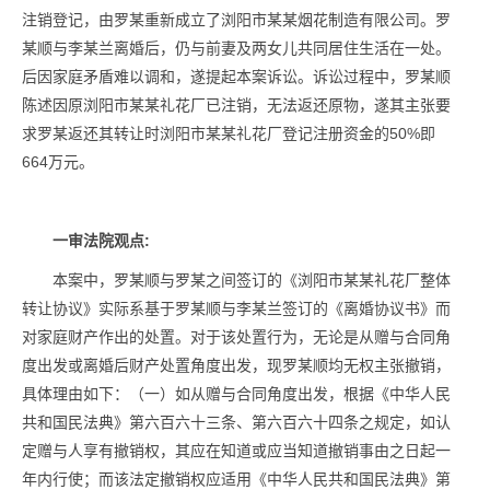
注销登记，由罗某重新成立了浏阳市某某烟花制造有限公司。罗
某顺与李某兰离婚后，仍与前妻及两女儿共同居住生活在一处。
后因家庭矛盾难以调和，遂提起本案诉讼。诉讼过程中，罗某顺
陈述因原浏阳市某某礼花厂已注销，无法返还原物，遂其主张要
求罗某返还其转让时浏阳市某某礼花厂登记注册资金的50%即
664万元。
一审法院观点
:
本案中，罗某顺与罗某之间签订的《浏阳市某某礼花厂整体
转让协议》实际系基于罗某顺与李某兰签订的《离婚协议书》而
对家庭财产作出的处置。对于该处置行为，无论是从赠与合同角
度出发或离婚后财产处置角度出发，现罗某顺均无权主张撤销，
具体理由如下：（一）如从赠与合同角度出发，根据《中华人民
共和国民法典》第六百六十三条、第六百六十四条之规定，如认
定赠与人享有撤销权，其应在知道或应当知道撤销事由之日起一
年内行使；而该法定撤销权应适用《中华人民共和国民法典》第