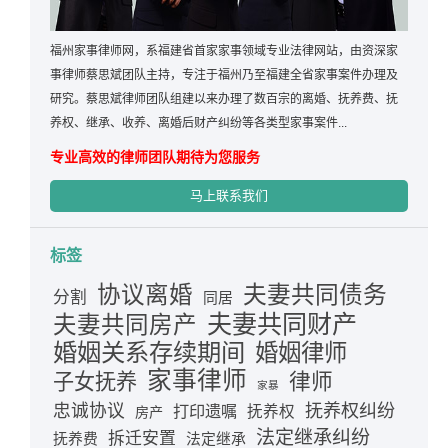
福州家事律师网，系福建省首家家事领域专业法律网站，由资深家
事律师蔡思斌团队主持，专注于福州乃至福建全省家事案件办理及
研究。蔡思斌律师团队组建以来办理了数百宗的离婚、抚养费、抚
养权、继承、收养、离婚后财产纠纷等各类型家事案件...
专业高效的律师团队期待为您服务
马上联系我们
标签
夫妻共同债务
协议离婚
分割
同居
夫妻共同财产
夫妻共同房产
婚姻关系存续期间
婚姻律师
家事律师
律师
子女抚养
家暴
忠诚协议
抚养权纠纷
打印遗嘱
抚养权
房产
法定继承纠纷
拆迁安置
抚养费
法定继承