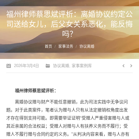
福州律师蔡思斌评析：离婚协议约定公
司送给女儿，后父女关系恶化，能反悔
吗？
您的位置：
首页
家事法务
协议离婚
2026年3月4日
协议离婚
,
家事案例库
福州律师蔡思斌评析：
离婚协议赠与财产不能任意撤销，此为司法实践中无争议问
题。对于此类案件，笔者认为赠与人只有从法定撤销权角度出发
才存在得到支持可能。即需要举证证明“受赠人严重侵害赠与人或
其近亲属的合法权益；受赠人对赠与人有扶养义务而不履行；受
赠人不履行赠与合同约定的义务。”从判决内容来看，赠与人亦有