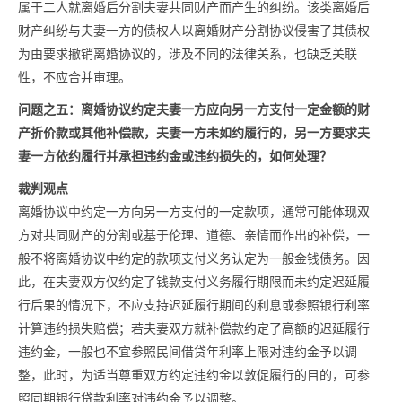
属于二人就离婚后分割夫妻共同财产而产生的纠纷。该类离婚后
财产纠纷与夫妻一方的债权人以离婚财产分割协议侵害了其债权
为由要求撤销离婚协议的，涉及不同的法律关系，也缺乏关联
性，不应合并审理。
问题之五：离婚协议约定夫妻一方应向另一方支付一定金额的财
产折价款或其他补偿款，夫妻一方未如约履行的，另一方要求夫
妻一方依约履行并承担违约金或违约损失的，如何处理？
裁判观点
离婚协议中约定一方向另一方支付的一定款项，通常可能体现双
方对共同财产的分割或基于伦理、道德、亲情而作出的补偿，一
般不将离婚协议中约定的款项支付义务认定为一般金钱债务。因
此，在夫妻双方仅约定了钱款支付义务履行期限而未约定迟延履
行后果的情况下，不应支持迟延履行期间的利息或参照银行利率
计算违约损失赔偿；若夫妻双方就补偿款约定了高额的迟延履行
违约金，一般也不宜参照民间借贷年利率上限对违约金予以调
整，此时，为适当尊重双方约定违约金以敦促履行的目的，可参
照同期银行贷款利率对违约金予以调整。