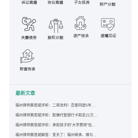
最新文章
福州律师蔡思斌评析：二审改判！恋爱同居5年为女友买车，分手后能要回吗？
福州律师蔡思斌评析：配偶代管银行卡取走21万，离婚后这笔钱还要得回来吗？
福州律师蔡思斌评析：承担孩子的“大学费用”包括高额留学费用吗？
福州律师蔡思斌解答：变天了：福州继承、赠与房产转让要收20%个税？福州国税官方回复来了！