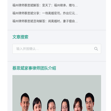
福州律师蔡思斌解答：变天了：福州继承、赠与房产转让要收20%个税？福州国税官方回答来了！
福州律师蔡思斌分享：一场离婚官司，炸出亿元“糊涂账”：本想分割家产，结果“自爆”了家底
福州律师蔡思斌咨询解答：闹离婚时，妻子擅自带走孩子并阻止其上学，违法吗？该如何维权？
文章搜索
蔡思斌家事律师团队介绍