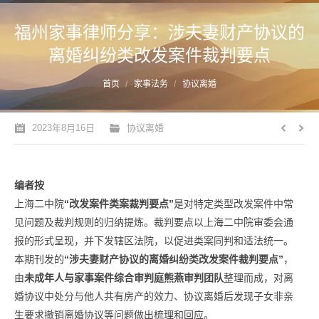
福州家事律师分享：涉夫妻财产协议的
离婚纠纷类改发案件裁判要点
您的位置：
首页
家事法务
协议离婚
2023年8月16日
协议离婚
编者按
上海二中院
“改发案件类案裁判要点”
是对特定类型改发案件中常
见问题及裁判规则的归纳提炼。裁判要点以上海二中院审委会通
报的形式呈现，并下发辖区法院，以促进类案同判和适法统一。
本期刊发的
“涉夫妻财产协议的离婚纠纷类改发案件裁判要点”
，
由
未成年人与家事案件综合审判庭熊燕审判团队
整理而成，对离
婚协议中处分与他人共有房产的效力、协议离婚后发现子女非亲
生要求撤销离婚协议等问题做出梳理和回应。