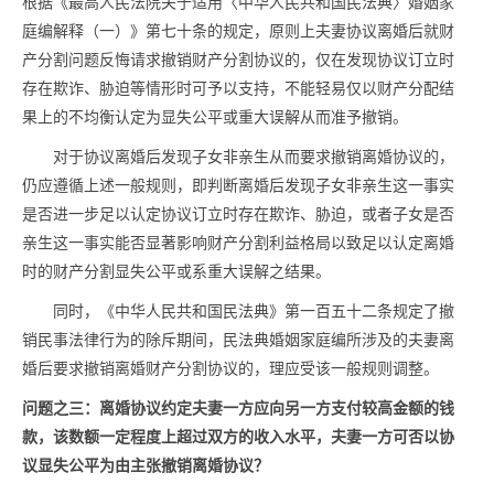
根据《最高人民法院关于适用〈中华人民共和国民法典〉婚姻家
庭编解释（一）》第七十条的规定，原则上夫妻协议离婚后就财
产分割问题反悔请求撤销财产分割协议的，仅在发现协议订立时
存在欺诈、胁迫等情形时可予以支持，不能轻易仅以财产分配结
果上的不均衡认定为显失公平或重大误解从而准予撤销。
对于协议离婚后发现子女非亲生从而要求撤销离婚协议的，
仍应遵循上述一般规则，即判断离婚后发现子女非亲生这一事实
是否进一步足以认定协议订立时存在欺诈、胁迫，或者子女是否
亲生这一事实能否显著影响财产分割利益格局以致足以认定离婚
时的财产分割显失公平或系重大误解之结果。
同时，《中华人民共和国民法典》第一百五十二条规定了撤
销民事法律行为的除斥期间，民法典婚姻家庭编所涉及的夫妻离
婚后要求撤销离婚财产分割协议的，理应受该一般规则调整。
问题之三：离婚协议约定夫妻一方应向另一方支付较高金额的钱
款，该数额一定程度上超过双方的收入水平，夫妻一方可否以协
议显失公平为由主张撤销离婚协议？