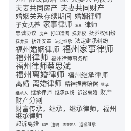
分割
同居
夫妻共同财产
夫妻共同房产
婚姻关系存续期间
婚姻律师
家事律师
律师
子女抚养
家暴
忠诚协议
抚养权纠纷
打印遗嘱
抚养权
房产
法定继承纠纷
拆迁安置
抚养费
法定继承
福州家事律师
福州婚姻律师
福州律师
福州律师事务所
福州律师蔡思斌
福州离婚律师
福州继承律师
离婚律师
离婚
精神损害赔偿
继承
财产
继承律师
继承纠纷
诉讼离婚
继承人
财产分割
财富传承，继承，继承律师，福州
继承律师
起诉离婚
遗嘱继承
遗嘱
遗嘱效力
遗产