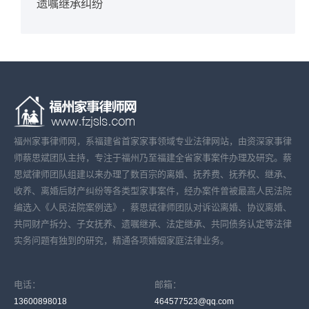
遗嘱继承纠纷
福州家事律师网，系福建省首家家事领域专业法律网站，由资深家事律
师蔡思斌团队主持，专注于福州乃至福建全省家事案件办理及研究。蔡
思斌律师团队组建以来办理了数百宗的离婚、抚养费、抚养权、继承、
收养、离婚后财产纠纷等各类型家事案件，经办案件曾被最高人民法院
编选入《人民法院案例选》，蔡思斌律师团队对诉讼离婚、协议离婚、
共同财产拆分、子女抚养、遗嘱继承、法定继承、共同债务认定等法律
实务问题有独到的研究，精通各项婚姻家庭法律业务。
电话：
邮箱：
13600898018
464577523@qq.com