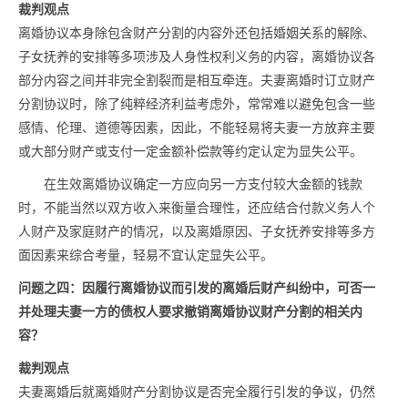
裁判观点
离婚协议本身除包含财产分割的内容外还包括婚姻关系的解除、
子女抚养的安排等多项涉及人身性权利义务的内容，离婚协议各
部分内容之间并非完全割裂而是相互牵连。夫妻离婚时订立财产
分割协议时，除了纯粹经济利益考虑外，常常难以避免包含一些
感情、伦理、道德等因素，因此，不能轻易将夫妻一方放弃主要
或大部分财产或支付一定金额补偿款等约定认定为显失公平。
在生效离婚协议确定一方应向另一方支付较大金额的钱款
时，不能当然以双方收入来衡量合理性，还应结合付款义务人个
人财产及家庭财产的情况，以及离婚原因、子女抚养安排等多方
面因素来综合考量，轻易不宜认定显失公平。
问题之四：因履行离婚协议而引发的离婚后财产纠纷中，可否一
并处理夫妻一方的债权人要求撤销离婚协议财产分割的相关内
容？
裁判观点
夫妻离婚后就离婚财产分割协议是否完全履行引发的争议，仍然