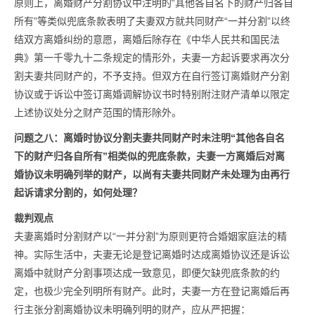
原则上，离婚财产分割协议中注明的“其他各自名下的财产归各自
所有”等类似兜底条款表明了夫妻双方就共同财产“一并分割”以终
结双方离婚纠纷的意愿，离婚后除存在《中华人民共和国民法
典》第一千零九十二条规定的情形外，夫妻一方起诉要求再次分
割夫妻共同财产的，不予支持。但双方在自行签订离婚财产分割
协议或于诉讼中签订离婚调解协议书时特别附注财产清单以限定
上述协议处分之财产范围的情形除外。
问题之八：
离婚时协议分割夫妻共同财产时未注明“其他各自名
下的财产归各自所有”相类似的兜底条款，夫妻一方离婚后对离
婚协议未明确列举的财产，以尚有夫妻共同财产未处理为由再行
起诉请求分割的，如何处理？
裁判观点
夫妻离婚时分割财产以“一并分割”为原则更符合婚姻家庭法的精
神。实际生活中，夫妻无论是登记离婚时达成离婚协议还是诉讼
离婚中就财产分割事项达成一致意见，即便欠缺兜底条款的约
定，也极少完全列明所有财产。此时，夫妻一方在登记离婚后再
行主张分割离婚协议未明确列明的财产，应从严把握：