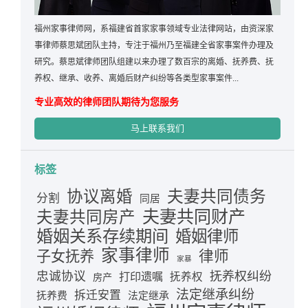
福州家事律师网，系福建省首家家事领域专业法律网站，由资深家
事律师蔡思斌团队主持，专注于福州乃至福建全省家事案件办理及
研究。蔡思斌律师团队组建以来办理了数百宗的离婚、抚养费、抚
养权、继承、收养、离婚后财产纠纷等各类型家事案件...
专业高效的律师团队期待为您服务
马上联系我们
标签
夫妻共同债务
协议离婚
分割
同居
夫妻共同财产
夫妻共同房产
婚姻关系存续期间
婚姻律师
家事律师
律师
子女抚养
家暴
忠诚协议
抚养权纠纷
打印遗嘱
抚养权
房产
法定继承纠纷
拆迁安置
抚养费
法定继承