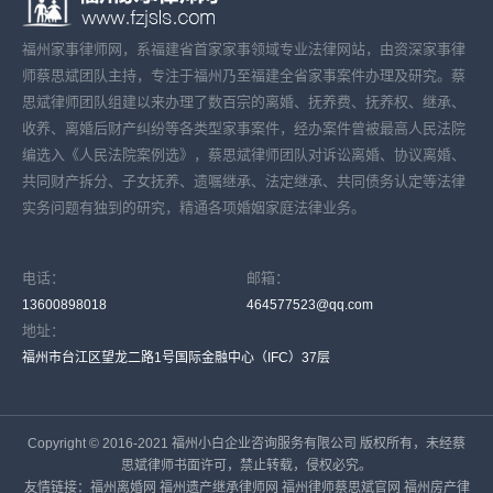
福州家事律师网，系福建省首家家事领域专业法律网站，由资深家事律
师蔡思斌团队主持，专注于福州乃至福建全省家事案件办理及研究。蔡
思斌律师团队组建以来办理了数百宗的离婚、抚养费、抚养权、继承、
收养、离婚后财产纠纷等各类型家事案件，经办案件曾被最高人民法院
编选入《人民法院案例选》，蔡思斌律师团队对诉讼离婚、协议离婚、
共同财产拆分、子女抚养、遗嘱继承、法定继承、共同债务认定等法律
实务问题有独到的研究，精通各项婚姻家庭法律业务。
电话：
邮箱：
13600898018
464577523@qq.com
地址：
福州市台江区望龙二路1号国际金融中心（IFC）37层
Copyright © 2016-2021 福州小白企业咨询服务有限公司 版权所有，未经蔡
思斌律师书面许可，禁止转载，侵权必究。
友情链接：
福州离婚网
福州遗产继承律师网
福州律师蔡思斌官网
福州房产律