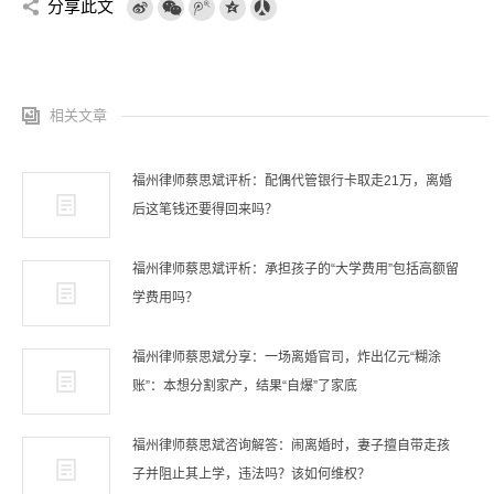
分享此文
相关文章
福州律师蔡思斌评析：配偶代管银行卡取走21万，离婚
后这笔钱还要得回来吗？
福州律师蔡思斌评析：承担孩子的“大学费用”包括高额留
学费用吗？
福州律师蔡思斌分享：一场离婚官司，炸出亿元“糊涂
账”：本想分割家产，结果“自爆”了家底
福州律师蔡思斌咨询解答：闹离婚时，妻子擅自带走孩
子并阻止其上学，违法吗？该如何维权？