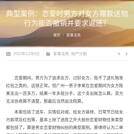
典型案例：恋爱时男方对女方赠款送物
行为能否撤销并要求返还？
您的位置：
首页
家事法务
2022年12月6日
家事法务
,
财产分割
恋爱期间，男方为了追求女方、讨好女方，免不了送礼物发
红包之类的，这很正常。但广州一男子李某在恋爱期间为女方陈
某支出一百多万，结果一年多就分手，这个支出账怎么算。双方
无法协商算不清楚，那最后当然由法院算。
本案包括了送车、买情侣对戒、给女方装修、日常节日给女
方款项及红包等，基本上除了送房之外大部份恋爱财物往来类型
都包括了，算是男女恋爱财物纠纷的典型案例。蔡律师认为二审