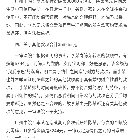
广州中院：李某交付给陈某88000元港币，陈某表示在同居
生活中已使用完毕。在日常生活中，关系亲密的人在金钱往来和
使用中，不可能均保留证据，对陈某的合理解释，本院予以采
纳。因此，李某要求将恋爱和同居生活期间的所有款项均要求陈
某返还，没有法律依据。
四、关于其他款项合计358255元
一审法院：根据查明的事实，李某向陈某转账的款项中，有
多笔5244元，而陈某的微信、支付宝昵称正好是思思，该金额为
“我爱思思”的谐音，明显属于情侣之间赠与对方的款项，而李某
也并未举证证明除此之外的其他款项属于具有婚约财产性质的款
项，且李某转账的时间跨度较长，亦不符合婚约财产的特征，不
属于附条件的赠与，如情侣恋爱期间日常赠与的款项在分手后均
要求返还，显然也是不合理的，故李某主张陈某返还有关其他款
项的意见，一审法院不予支持。
广州中院：李某在恋爱期间多次转账给陈某，每次的金额较
为零碎，且多笔金额是5244元，一审认定为情侣之间的日常赠