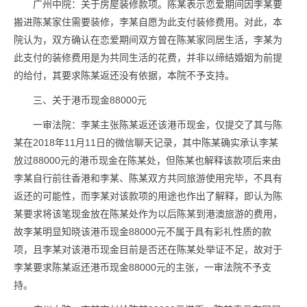
广州中院：关于房屋装修款项。陈某表示恋爱期间因李某要
搬进陈某家住需要装修，李某自愿为此支付装修费用。对此，本
院认为，双方确认在恋爱期间双方曾在陈某家同居生活，李某为
此支付的装修费用是为共同生活的花费，并非以缔结婚姻为前提
的给付，其要求陈某返还没有依据，本院不予支持。
三、关于港币现金88000元
一审法院：李某主张陈某返还该港币现金，仅提交了其与陈
某在2018年11月11日的微信聊天记录，其中陈某确实承认李某
放过88000元的港币现金在陈某处，但陈某也解释该款项后来由
李某自行前往香港和李某、陈某双方共同旅游使用完毕，不具有
返还的可能性，而李某对该款项的用途也作出了解释，即认为陈
某要求将该笔现金放在陈某处作为以后陈某到港澳旅游的费用，
故李某明显知晓该港币现金88000元不属于具有彩礼性质的款
项，且李某对该港币现金目前是否还在陈某处举证不足，故对于
李某要求陈某返还港币现金88000元的主张，一审法院不予支
持。