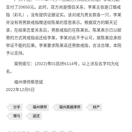
支付了20650元。此时，双方尚是情侣关系，李某主张是订婚戒
指（彩礼），没有提供证据证实。该对戒为男女款各一只，李某
并没有将男款戒指赠送给陈某的意思表示。根据双方的聊天记
录，在结束恋爱关系后，男款戒指仍在陈某处。陈某表示已以邮
寄的方式将戒指返还给李某，李某对此不予认可，故陈某应承担
举证不能的后果。李某要求陈某返还男款戒指，合法合理，本院
予以支持。
案例索引：(2022)粤01民终6114号，以上涉及名字均为化
名。
福州律师蔡思斌
2022年12月5日
分手
福州律师
福州离婚律师
财产
赠与
返还