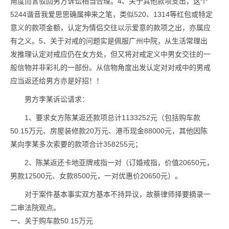
角度而言驳回男方诉讼相当合理。4、关于其他款项支出，这个
5244谐音我爱思思确属神来之笔，类似520、1314等红包或特定
意义的款项金额，认定为情侣交往以示爱意的款项之出，亦属应
有之义。5、关于对戒的问题实是佩服广州中院，从生活常理出
发推理认定对戒应仍在女方处，但又将对戒定义中男女交往的一
般信物并非彩礼的一部份。从信物角度出发认定对对戒中的男戒
应当返还给男方亦是好招！！
男方李某诉讼请求：
1、要求女方陈某返还款项总计1133252元（包括购车款
50.15万元、房屋装修款20万元、港币现金88000元，其他因陈
某向李某多次索要的款项合计358255元；
2、陈某返还卡地亚牌戒指一对（订婚戒指，价值20650元，
男款12500元、女款8500元，一对优惠价20650元）。
对于案件基本事实双方基本不持异议，故蔡律师择要摘录一
二审法院观点。
一、关于购车款50.15万元