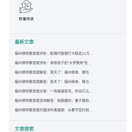
最新文章
福州律师蔡思斌评析：配偶代管银行卡取走21万，离婚后这笔钱还要得回来吗？
福州律师蔡思斌评析：承担孩子的“大学费用”包括高额留学费用吗？
福州律师蔡思斌解答：变天了：福州继承、赠与房产转让要收20%个税？福州国税官方回复来了！
福州律师蔡思斌解答：变天了：福州继承、赠与房产转让要收20%个税？福州国税官方回答来了！
福州律师蔡思斌分享：一场离婚官司，炸出亿元“糊涂账”：本想分割家产，结果“自爆”了家底
福州律师蔡思斌咨询解答：闹离婚时，妻子擅自带走孩子并阻止其上学，违法吗？该如何维权？
福州律师蔡思斌代理涉外离婚案：从春节签约到五月结案，全流程高效推进
文章搜索