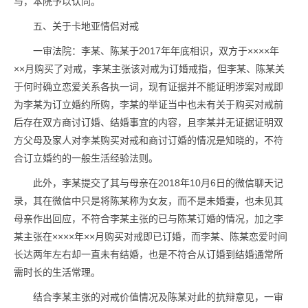
与，本院予以认同。
五、关于卡地亚情侣对戒
一审法院：李某、陈某于2017年年底相识，双方于××××年
××月购买了对戒，李某主张该对戒为订婚戒指，但李某、陈某关
于何时确立恋爱关系各执一词，现有证据并不能证明涉案对戒即
为李某为订立婚约所购，李某的举证当中也未有关于购买对戒前
后存在双方商讨订婚、结婚事宜的内容，且李某并无证据证明双
方父母及家人对李某购买对戒和商讨订婚的情况是知晓的，不符
合订立婚约的一般生活经验法则。
此外，李某提交了其与母亲在2018年10月6日的微信聊天记
录，其在微信中只是将陈某称为女友，而不是未婚妻，也未见其
母亲作出回应，不符合李某主张的已与陈某订婚的情况，加之李
某主张在××××年××月购买对戒即已订婚，而李某、陈某恋爱时间
长达两年左右却一直未有结婚，也是不符合从订婚到结婚通常所
需时长的生活常理。
结合李某主张的对戒价值情况及陈某对此的抗辩意见，一审