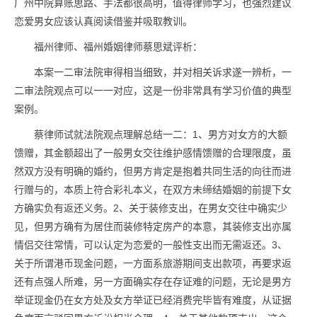
广州中院算账思路、手法都很高明，值得律师学习，也强烈建议
恋爱男女应该认真阅读借鉴并吸取教训。
福州律师、福州婚姻律师蔡思斌评析：
本案一二审法院审得相当细致，并对相关诉求遂一辨析，一
二审法院观点可以一一对应，这是一份非常具有学习价值的典型
案例。
蔡律师试就法院观点理解总结一二：1、男方对女方的大额
馈赠，其金额超出了一般男女交往维护感情馈赠的合理限度，虽
然双方没有明确的婚约，但男方肯定是抱着共同生活的向往而进
行赠与的，本质上符合彩礼本义，在双方未缔结婚姻的前提下女
方确实负有返还义务。2、关于装修支出，在男女交往中确实少
见，但男方确有为居住而装修特定房产的本意，其装修支出亦属
情侣交往常情，可以认定为恋爱的一般性支出而无需返还。3、
关于所谓港币现金问题，一方面系旅游期间支出款项，再要求返
还有点强人所难，另一方面确实存在存证难的问题，无论是男方
举证现金仍在女方处及女方举证已经消费完毕皆有难度，从证据