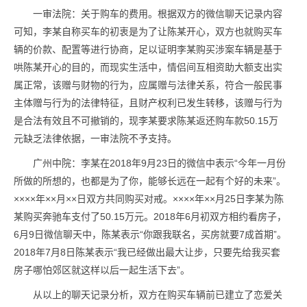
一审法院：关于购车的费用。根据双方的微信聊天记录内容
可知，李某自称买车的初衷是为了让陈某开心，双方也就购买车
辆的价款、配置等进行协商，足以证明李某购买涉案车辆是基于
哄陈某开心的目的，而现实生活中，情侣间互相资助大额支出实
属正常，该赠与财物的行为，应属赠与法律关系，符合一般民事
主体赠与行为的法律特征，且财产权利已发生转移，该赠与行为
是合法有效且不可撤销的，现李某要求陈某返还购车款50.15万
元缺乏法律依据，一审法院不予支持。
广州中院：李某在2018年9月23日的微信中表示“今年一月份
所做的所想的，也都是为了你，能够长远在一起有个好的未来”。
××××年××月××日双方共同购买对戒。××××年××月25日李某为陈
某购买奔驰车支付了50.15万元。2018年6月初双方相约看房子，
6月9日微信聊天中，陈某表示“你跟我联名，买房就要7成首期”。
2018年7月8日陈某表示“我已经做出最大让步，只要先给我买套
房子哪怕郊区就这样以后一起生活下去”。
从以上的聊天记录分析，双方在购买车辆前已建立了恋爱关