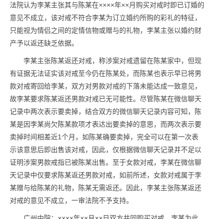
法院认为李某主张其与陈某在××××年××月购买对戒时即已订婚的
意见不成立，该对戒不符合李某为订立婚约所购的彩礼的特征，
只能视为情侣之间的定情信物或赠与的礼物，李某主张以婚约财
产予以返还缺乏依据。
李某主张陈某返还对戒，称涉案对戒遗留在陈某家中，但现
有证据无法证实该对戒至今仍在陈某处，而陈某也表示早已将男
款对戒寄回给李某，双方对男款对戒的下落未能达成一致意见，
故李某要求陈某返还男款对戒已无可能性。尽管陈某在微信聊天
记录中两次表示要卖掉，结合双方的微信聊天记录内容可知，陈
某是因李某尚欠陈某款项才表达出要卖掉的意思，而两次表示要
卖掉时间相差近1个月，如陈某确要卖掉，完全可以在第一次表
示该意思后即出售该对戒，因此，仅根据微信聊天记录并不足以
证明涉案男款戒指已被陈某出售。至于女款对戒，李某在微信聊
天记录中仅要求陈某返还男款对戒，如前所述，女款对戒属于李
某赠与给陈某的礼物，陈某无需返还。因此，李某主张陈某返还
对戒的意见不成立，一审法院不予支持。
广州中院：××××年××月××日双方共同购买对戒，李某为此