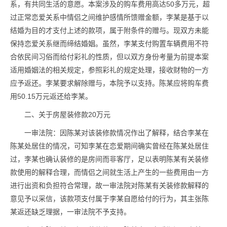
系，有共同生活的意愿。本案涉及的购车费用高达50多万元，超
过正常恋爱关系中情侣之间维护感情所馈赠金额，李某是基于以
结婚为目的才支付上述的款项，属于附条件的赠与。现双方未能
保持恋爱关系继而缔结婚姻。虽然，李某支付购置车辆费用不符
合依民间习俗而给付彩礼的性质，但以双方身份考量为前提本案
适用婚姻法的相关规定，参照彩礼的规定处理，接收财物的一方
应予返还。李某要求解除赠与，本院予以支持。陈某应将购车费
用50.15万元返还给李某。
二、关于房屋装修款20万元
一审法院：因陈某对该装修款情况作出了解释，结合李某在
陈某处居住的情况，可知李某在恋爱期间确实曾经在陈某处居住
过，李某也确认装修的是房间而非客厅，足以表明陈某有关装修
款使用的解释合理，而情侣之间就生活上产生的一些费用由一方
进行出资和负担符合常理，故一审法院对陈某有关装修款解释的
意见予以采信，该款项支付属于李某自愿给付的行为，其主张陈
某返还缺乏理据，一审法院不予支持。