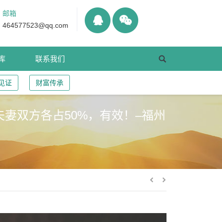
邮箱
464577523@qq.com
库
联系我们
见证
财富传承
妻双方各占50%，有效！–福州