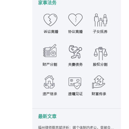
家事法务
最新文章
福州律师蔡思斌评析：嫁个体制内老公，竟被合伙设局背上近百万债务，婚前不查征信真要命！