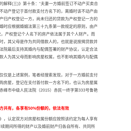
解释(三)》第十条：“夫妻一方婚前签订不动产买卖合
不动产登记于首付款支付方名下的，离婚时该不动产由
产归产权登记一方，尚未归还的贷款为产权登记一方的
婚时应根据婚姻法第三十九条第一款规定的原则，由产
款，产权登记个人名下的房产依法属于其个人财产。而
时，其父母是作为共同借款人的，也就是说按揭贷款并
法院最后支持其婚内与配偶签署的财产协议，认定合法
款人为其父母而影响房屋权属，也不影响其婚内与配偶
仅仅是上述案例，笔者经搜索发现，对于一方婚前支付
购房屋，登记在支付首付款一方名下的，也认为房屋属
峰市中级人民法院（2015）赤民一终字第333号鲁艳
方共有，各享有50%份额的，依法有效
》，认定双方对房屋权属份额应按照该约定为每人享有
存续期间所得的财产以及婚前财产归各自所有、共同所