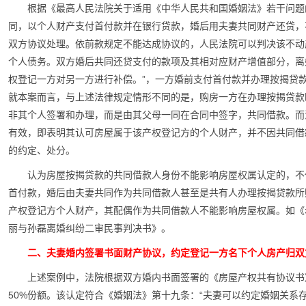
根据《最高人民法院关于适用《中华人民共和国婚姻法》若干问题的
同，以个人财产支付首付款并在银行贷款，婚后用夫妻共同财产还贷，
双方协议处理。依前款规定不能达成协议的，人民法院可以判决该不动
个人债务。双方婚后共同还贷支付的款项及其相对应财产增值部分，离
权登记一方对另一方进行补偿。”，一方婚前支付首付款并办理按揭贷
就本案而言，与上述法律规定情形不同的是，购房一方在办理按揭贷款
非其个人签署和办理，而是由其父母一同在合同中签字，共同借款。而
有效，即表明其认可房屋属于该产权登记方的个人财产，并不因共同借
的约定、处分。
认为房屋按揭贷款的共同借款人身份不能影响房屋权属认定的，不
首付款，婚后由夫妻共同作为共同借款人甚至是共有人办理按揭贷款所
产权登记方个人财产，其配偶作为共同借款人不能影响房屋权属。如《赤
丽与孙磊离婚纠纷二审民事判决书》。
二、夫妻婚内签署书面财产协议，约定登记一方名下个人房产归双
上述案例中，法院根据双方婚内书面签署的《房屋产权共有协议书
50%份额。该认定符合《婚姻法》第十九条：“夫妻可以约定婚姻关系