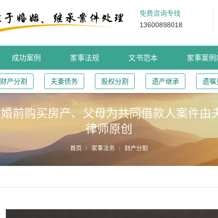
免费咨询专线
13600898018
成功案例
家事法规
文书范本
家事案例
财产分割
夫妻债务
股权分割
遗产继承
遗嘱
婚前购买房产、父母为共同借款人案件由夫
律师原创
首页
家事法务
财产分割