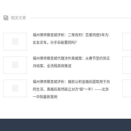
相关文章
福州律师蔡思斌评析：二审改判！恋爱同居5年为
女友买车，分手后能要回吗？
福州律师蔡思斌代理涉外离婚案：从春节签约到五
月结案，全流程高效推进
福州律师蔡思斌评析：婚前公积金婚后提取用于共
同生活，离婚后竟然能让对方“赔”一半！——北京
一中院最新案例