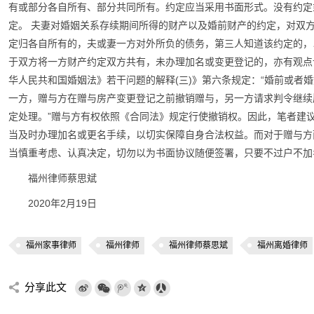
有或部分各自所有、部分共同所有。约定应当采用书面形式。没有约定
定。 夫妻对婚姻关系存续期间所得的财产以及婚前财产的约定，对双
定归各自所有的，夫或妻一方对外所负的债务，第三人知道该约定的，
于双方将一方财产约定双方共有，未办理加名或变更登记的，亦有观点
华人民共和国婚姻法》若干问题的解释(三)》第六条规定：“婚前或者
一方，赠与方在赠与房产变更登记之前撤销赠与，另一方请求判令继续
定处理。”赠与方有权依照《合同法》规定行使撤销权。因此，笔者建
当及时办理加名或更名手续，以切实保障自身合法权益。而对于赠与方
当慎重考虑、认真决定，切勿以为书面协议随便签署，只要不过户不加
福州律师蔡思斌
2020年2月19日
福州家事律师
福州律师
福州律师蔡思斌
福州离婚律师
分享此文