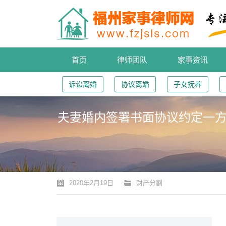
首页
律师团队
家事资讯
诉讼离婚
协议离婚
子女抚养
夫妻婚内签署书面协议约定一方
您的位置：
2020年2月19日
财产分割