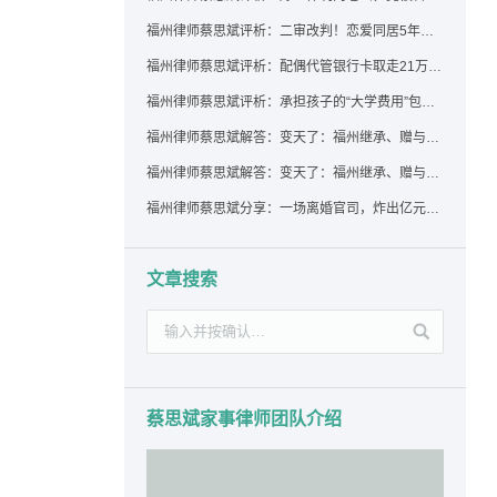
福州律师蔡思斌评析：二审改判！恋爱同居5年为女友买车，分手后能要回吗？
福州律师蔡思斌评析：配偶代管银行卡取走21万，离婚后这笔钱还要得回来吗？
福州律师蔡思斌评析：承担孩子的“大学费用”包括高额留学费用吗？
福州律师蔡思斌解答：变天了：福州继承、赠与房产转让要收20%个税？福州国税官方回复来了！
福州律师蔡思斌解答：变天了：福州继承、赠与房产转让要收20%个税？福州国税官方回答来了！
福州律师蔡思斌分享：一场离婚官司，炸出亿元“糊涂账”：本想分割家产，结果“自爆”了家底
文章搜索
蔡思斌家事律师团队介绍