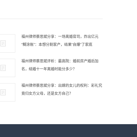
福州律师蔡思斌分享：一场离婚官司，炸出亿元
“糊涂账”：本想分割家产，结果“自爆”了家底
福州律师蔡思斌评析：最高院：婚前房产婚后加
名，结婚十一年离婚时能分多少？
福州律师蔡思斌分享：出嫁的女儿的权利：彩礼究
竟归女方父母，还是女方自己？