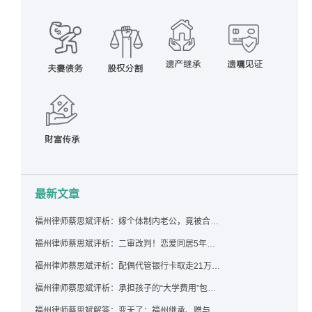
最新文章
福州律师蔡思斌评析：嫁个体制内老公，竟被合伙设局背上近百万债务，婚前不查征信真要命！
福州律师蔡思斌评析：二审改判！恋爱同居5年为女友买车，分手后能要回吗？
福州律师蔡思斌评析：配偶代管银行卡取走21万，离婚后这笔钱还要得回来吗？
福州律师蔡思斌评析：承担孩子的“大学费用”包括高额留学费用吗？
福州律师蔡思斌解答：变天了：福州继承、赠与房产转让要收20%个税？福州国税官方回复来了！