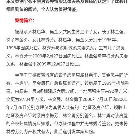
本文案例宁德中院对该种情形法律关系及性质的认定作了比较详
细且到位的阐述，个人认为值得借鉴。
案情简介：
被继承人林启华、吴金凤共同生育三个子女，长子林金强、
次子林金勇、女儿林秀芳。林启华、吴金凤分别于1996年、
1998年因病死亡。林秀芳与洪明诚系夫妻关系，生育儿子洪灵
义，林秀芳于2009年2月27日因病死亡。林金强与李梅芳系夫妻
关系，林金强于2009年12月27日死亡。
坐落于宁德市蕉城区的讼争房屋原属林启华、吴金凤共同所
有，林启华、吴金凤死亡后系属其遗产。该房屋于1999年拆除重
建，由原来一层5间翻建成六层37间，土地面积由原来92平方米
变更为97.34平方米，林金强、林金勇于2000年7月18日和2001
年7月26日分别办理仅为其俩人共有的土地证及房产证，领取土
地证及房产证时系由李梅芳、林金勇分别签名，林金勇对该房屋
的产权归属情况应知悉，但办证过程中并无林秀芳签名，更未将
林秀芳列为产权共有人，此后遂引发本案纠纷。