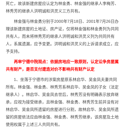
死亡，故该新建房屋应认定为林金勇、林金强的继承人李梅芳、
林秀芳的继承人洪明诚和洪灵义三方共有。
林金强与林金勇分别于2000年7月18日、2001年7月26日办
理该新建房屋的土地证、房产证，仅将林金强和林金勇列为共同
共有人，而未将林秀芳的继承人洪明诚和洪灵义列为共同共有
人，系属遗漏，应予变更。洪明诚和洪灵义的上诉请求成立，应
予支持。
再审宁德中院观点：依据房地应一致原则，认定讼争房屋属
共有财产，是否支付建造对价不影响共有财产认定
1、坐落于宁德市的涉案房屋原系林启华、吴金凤夫妻共同
所有。林金强、林金勇、林秀芳系林启华、吴金凤的子女（法定
继承人）。林启华、吴金凤去世后，林秀芳没有明确表示放弃继
承，应视为接受继承，且林金强、林金勇、林秀芳生前并没有对
林启华、吴金凤所遗留的房屋进行分割，故林启华、吴金凤所遗
留的房屋依法应由林金强、林金勇、林秀芳继承，该房屋及土地
使用权属于上述三人共同共有。