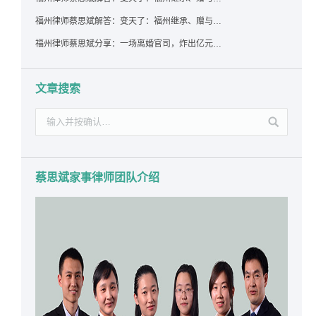
福州律师蔡思斌解答：变天了：福州继承、赠与房产转让要收20%个税？福州国税官方回答来了！
福州律师蔡思斌分享：一场离婚官司，炸出亿元“糊涂账”：本想分割家产，结果“自爆”了家底
文章搜索
蔡思斌家事律师团队介绍