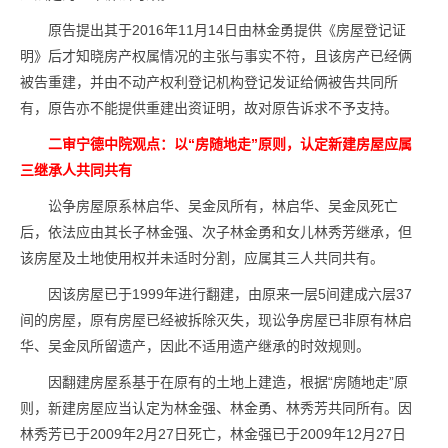
原告提出其于2016年11月14日由林金勇提供《房屋登记证
明》后才知晓房产权属情况的主张与事实不符，且该房产已经俩
被告重建，并由不动产权利登记机构登记发证给俩被告共同所
有，原告亦不能提供重建出资证明，故对原告诉求不予支持。
二审宁德中院观点：以“房随地走”原则，认定新建房屋应属
三继承人共同共有
讼争房屋原系林启华、吴金凤所有，林启华、吴金凤死亡
后，依法应由其长子林金强、次子林金勇和女儿林秀芳继承，但
该房屋及土地使用权并未适时分割，应属其三人共同共有。
因该房屋已于1999年进行翻建，由原来一层5间建成六层37
间的房屋，原有房屋已经被拆除灭失，现讼争房屋已非原有林启
华、吴金凤所留遗产，因此不适用遗产继承的时效规则。
因翻建房屋系基于在原有的土地上建造，根据“房随地走”原
则，新建房屋应当认定为林金强、林金勇、林秀芳共同所有。因
林秀芳已于2009年2月27日死亡，林金强已于2009年12月27日