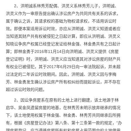
2、洪明诚系林秀芳配偶、洪灵义系林秀芳儿子，洪明诚、
洪灵义作为一审原告提出确认涉讼房产为共同共有关系的诉求，
属于确认之诉，其请求权的基础为物权请求权，不适用诉讼时
效。即便本案适用诉讼时效，亦应从洪明诚、洪灵义知道或者应
当知道其财产共有权被侵犯之日起计算，即应从洪明诚、洪灵义
知晓讼争房产权属已经登记发证给林金强、林金勇共有之日起计
算；即林金勇于2016年11月14日向洪明诚、洪灵义提供《房屋
登记证明》时，洪明诚、洪灵义应当知道其对涉讼房屋的财产共
有权业已被侵犯，其于2017年6月29日向一审法院起诉，并未超
过法定的二年诉讼时效期间。因此，洪明诚、洪灵义因与李梅
芳、林金勇发生确认涉讼房产所有权纠纷而提起诉讼，并不存在
超过诉讼时效的问题。
2、因讼争房屋系在原有的土地上进行翻建，该土地源于林
启华、吴金凤遗留房屋的地基，在林秀芳未明示放弃继承的情况
下，该土地使用权属于林金强、林金勇、林秀芳共同继承后所拥
有，根据《房屋登记办法》第八条、第十三条第一款的规定，“办
理房屋登记，应当遵循房屋所有权和房屋占用范围内的土地使用