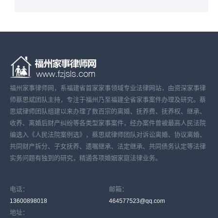
福州家事律师网，系福建省首家家事领域专业法律网站，由资深家事律
师蔡思斌团队主持，专注于福州乃至福建全省家事案件办理及研究。蔡
思斌律师团队组建以来办理了数百宗的离婚、抚养费、抚养权、继承、
收养、离婚后财产纠纷等各类型家事案件，经办案件曾被最高人民法院
编选入《人民法院案例选》，蔡思斌律师团队对诉讼离婚、协议离婚、
共同财产拆分、子女抚养、遗嘱继承、法定继承、共同债务认定等法律
实务问题有独到的研究，精通各项婚姻家庭法律业务。
电话：
邮箱：
13600898018
464577523@qq.com
地址：