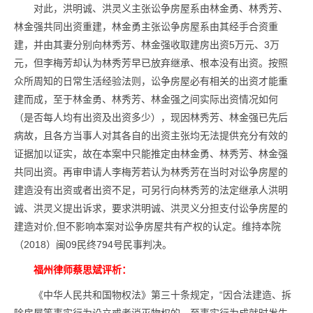
对此，洪明诚、洪灵义主张讼争房屋系由林金勇、林秀芳、
林金强共同出资重建，林金勇主张讼争房屋系由其经手合资重
建，并由其妻分别向林秀芳、林金强收取建房出资5万元、3万
元，但李梅芳却认为林秀芳早已放弃继承、根本没有出资。按照
众所周知的日常生活经验法则，讼争房屋必有相关的出资才能重
建而成，至于林金勇、林秀芳、林金强之间实际出资情况如何
（是否每人均有出资及出资多少），现因林秀芳、林金强已先后
病故，且各方当事人对其各自的出资主张均无法提供充分有效的
证据加以证实，故在本案中只能推定由林金勇、林秀芳、林金强
共同出资。再审申请人李梅芳若认为林秀芳在当时对讼争房屋的
建造没有出资或者出资不足，可另行向林秀芳的法定继承人洪明
诚、洪灵义提出诉求，要求洪明诚、洪灵义分担支付讼争房屋的
建造对价,但不影响本案对讼争房屋共有产权的认定。维持本院
（2018）闽09民终794号民事判决。
福州律师蔡思斌评析：
《中华人民共和国物权法》第三十条规定，“因合法建造、拆
除房屋等事实行为设立或者消灭物权的，至事实行为成就时发生