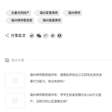
夫妻共同财产
福州家事律师
福州律师
福州律师蔡思斌
福州离婚律师
分享此文
相关文章
福州律师蔡思斌评析：遗赠抚养协议订立四年后丧失民
事行为能力，协议有效吗？
福州律师蔡思斌评析：爷爷生前录音赠孙女109万元遗
产，法院为何认定遗嘱无效？