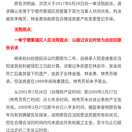
原告洪明诚、洪灵义于2017年6月29日向一审法院起诉，请
求确认坐落于宁德市蕉城区房屋属于双方当事人共同共有，判决
被告李梅芳、林金勇协助原告办理该房屋产权变更登记手续。
法院观点：
一审宁德蕉城区人民法院观点：以超过诉讼时效为由驳回原
告诉求
继承权纠纷提起诉讼的期限为二年，自继承人知道或者应当
知道其权利被侵犯之日起计算。涉案讼争房屋在林启华、吴金凤
死亡后属其留下的遗产，由其子女林金强、林金勇、林秀芳继
承。但该房屋在1999年拆除重建后，林秀芳却未予管业。
从2001年7月26日（办理房产证时间）距2009年2月27日
（林秀芳死亡时间）达七年多时间，林秀芳未对该讼争房产主张
共有。2009年2月27日距今亦已八年多时间，据庭审查明原告每
年均有到俩被告处探亲，说明原告应当知悉该房屋所有权状况，
但在合理合法的时间内均未提出共有权属之主张，至今为止已超
过法定的二年诉讼时效。