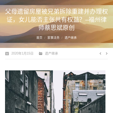
父母遗留房屋被兄弟拆除重建并办理权
证，女儿能否主张共有权益？–福州律
师蔡思斌原创
您的位置：
首页
家事法务
遗产继承
2020年1月15日
遗产继承