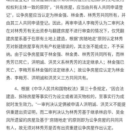
权权利主体一致的原则”，“共有房屋，应当由共有人共同申请登
记”，讼争房屋应当认定为林金强、林金勇、林秀芳共同所有，并
由其三人共同申请登记。因此，再审申请人李梅芳认为二审判决
在对林秀芳有无出资参与翻建房屋不进行审查的情况下，仅凭翻
建房屋系基于在原有土地上建造，根据“房随地走”原则认定林秀
芳对新建房屋享有共有产权是错误的，其主张不能成立，不予采
纳。由于讼争房屋属于林金强、林金勇、林秀芳共同所有，而林
秀芳已死亡，洪明诚、洪灵义系林秀芳的法定继承人；林金强已
死亡，李梅芳系林金强的法定继承人；故讼争房屋应认定为林金
勇、李梅芳、洪明诚和洪灵义三方共同共有。
4、根据《中华人民共和国物权法》第三十条规定，“因合法
建造、拆除房屋等事实行为设立或者消灭物权的，至事实行为成
就时发生效力。”一审判决认定俩被申请人洪明诚、洪灵义不能提
供重建出资证明，而二审判决认为林秀芳基于继承林启华、吴金
凤所遗留的房屋及基于“房随地走”的原则即为讼争房屋的共同共
有人，故无须对林秀芳是否有出资重建讼争房屋作出认定。