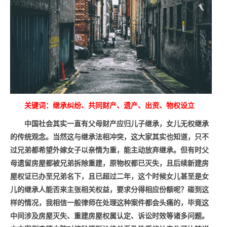
关键词：继承纠纷、共同财产、遗产、出资、物权设立
中国社会其实一直有父母财产应归儿子继承，女儿无权继承
的传统观念。当然这与继承法相冲突，这大家其实也知道，只不
过兄弟都希望外嫁女子以亲情为重，能主动放弃继承。但有时父
母遗留房屋都被兄弟拆除重建，原物权都已灭失，且后续新建房
屋权证已办至兄弟名下，且已超过二年，这个时候女儿甚至是女
儿的继承人能否来主张相关权益，要求分得相应份额呢？碰到这
样的情况，我相信一般律师在处理这种案件都会头痛的，毕竟这
中间涉及房屋灭失、重建房屋权属认定、诉讼时效等诸多问题。