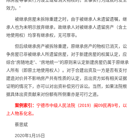
效力。”
被继承房屋未拆除重建之时，由于被继承人未遗留遗嘱，继
承人也为未明示放弃继承，故继承人对被继承人遗留房产（含土
地使用权）均享有继承权，无可厚非。
但后续继承房产被拆除重建，原继承房产的物权已消灭，讼
争房屋已非被继承人所遗留房屋，对于新建房屋的权属认定，应
综合“房随地走”、“房地统一”的原则来认定新建房屋仍属于原继承
人所有（即原土地使用权人）。对于合建出资及一方是否有支付
建造对价并不影响房产共有性质的认定，且出资方如有相关证据
证明的情况下，亦可以对出资补偿另行诉讼。当然，如果法院根
据具体出资贡献来对份额有所侧重亦是可行之道。
案例索引：
宁德市中级人民法院（2019）闽09民再9号，以
上人物系化名。
蔡思斌
2020年1月15日