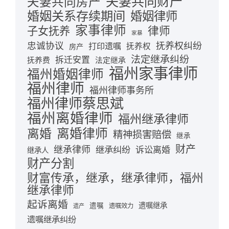
夫妻共同财产
夫妻共同房产
婚姻关系存续期间
婚姻律师
家事律师
律师
子女抚养
家暴
忠诚协议
抚养权纠纷
打印遗嘱
抚养权
房产
法定继承纠纷
拆迁安置
抚养费
法定继承
福州家事律师
福州婚姻律师
福州律师
福州律师事务所
福州律师蔡思斌
福州离婚律师
福州继承律师
离婚律师
离婚
精神损害赔偿
继承
财产
继承律师
继承纠纷
诉讼离婚
继承人
财产分割
财富传承，继承，继承律师，福州
继承律师
起诉离婚
遗嘱继承
遗嘱
遗嘱效力
遗产
遗嘱继承纠纷