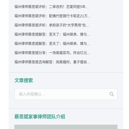
福州律师蔡思斌评析：二审改判！恋爱同居5年为女友买车，分手后能要回吗？
福州律师蔡思斌评析：配偶代管银行卡取走21万，离婚后这笔钱还要得回来吗？
福州律师蔡思斌评析：承担孩子的“大学费用”包括高额留学费用吗？
福州律师蔡思斌解答：变天了：福州继承、赠与房产转让要收20%个税？福州国税官方回复来了！
福州律师蔡思斌解答：变天了：福州继承、赠与房产转让要收20%个税？福州国税官方回答来了！
福州律师蔡思斌分享：一场离婚官司，炸出亿元“糊涂账”：本想分割家产，结果“自爆”了家底
福州律师蔡思斌咨询解答：闹离婚时，妻子擅自带走孩子并阻止其上学，违法吗？该如何维权？
文章搜索
蔡思斌家事律师团队介绍