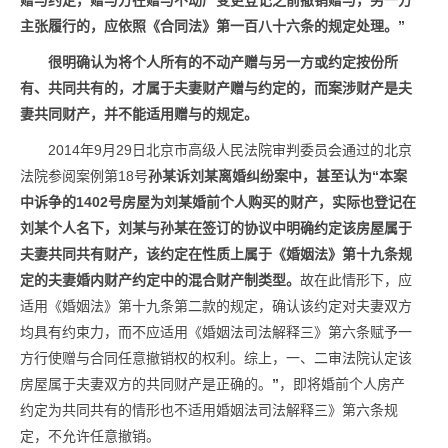
赠与约定，赠与方在赠与不动产变更登记之前撤销赠与，另一方
主张履行的，应依照《合同法》第一百八十六条的规定处理。”
很明确认为将个人所有的不动产赠与另一方或约定按份所
有、共同共有的，才属于夫妻财产赠与约定的，而案涉财产是夫
妻共同财产，并不能适用赠与的规定。
2014年9月29日北京市高级人民法院审判委员会通过的北京
法院参阅案例第18号
孙某诉刘某离婚纠纷案中，甚至认为“
本案
中诉争的1402号房屋为刘某婚前个人购买的财产，实际也登记在
刘某个人名下，刘某与孙某在签订的协议中明确约定该房屋属于
夫妻共同共有财产，该约定在性质上属于《婚姻法》第十九条规
定的夫妻婚内财产约定中的混合财产制类型。
故在此情形下，应
适用《婚姻法》第十九条第二款的规定，确认该约定对夫妻双方
均具有约束力，而不应适用《婚姻法司法解释三》第六条赋予一
方行使赠与合同任意撤销权的权利。综上，一、二审法院认定该
房屋属于夫妻双方的共同财产是正确的。
”
，即将婚前个人房产
约定为共同共有的情形也不适用婚姻法司法解释三》第六条规
定，不允许任意撤销。