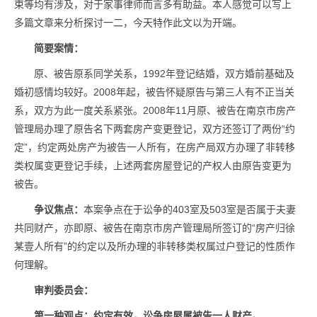
束等均有涉及，对于家事律师而言多有助益。本人感觉可以写上
多篇文章来分析探讨一二，今天特作此文以为开端。
简要案情：
原、被告原系同学关系，1992年登记结婚，双方婚前基础及
婚初感情均较好。2008年起，被告怀疑原告与第三人有不正当关
系，双方为此一度关系紧张。2008年11月原、被告在南京市房产
管理局办理了原告名下两套房产变更登记，双方还签订了两份“约
定”，约定两处房产为被告一人所有，在房产局双方办理了非转移
类权属变更登记手续，上述两套房屋登记的产权人由原告变更为
被告。
争议焦点：
本案争点在于讼争的403室及503室是否属于夫妻
共同财产，亦即原、被告在南京市房产管理局所签订的“房产归徐
某壹人所有”的约定以及所办理的非转移类权属过户登记的性质作
何理解。
审判委员会：
第一种观点：约定有效，讼争房屋属被告一人财产。