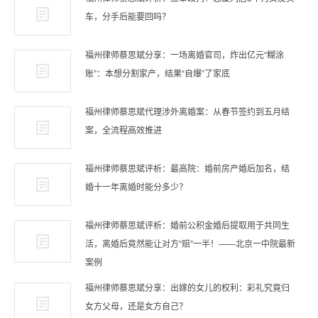
车，分手后能要回吗？
福州律师蔡思斌分享：一场离婚官司，炸出亿元“糊涂
账”：本想分割家产，结果“自爆”了家底
福州律师蔡思斌代理涉外离婚案：从春节签约到五月结
案，全流程高效推进
福州律师蔡思斌评析：最高院：婚前房产婚后加名，结
婚十一年离婚时能分多少？
福州律师蔡思斌评析：婚前公积金婚后提取用于共同生
活，离婚后竟然能让对方“赔”一半！——北京一中院最新
案例
福州律师蔡思斌分享：出嫁的女儿的权利：彩礼究竟归
女方父母，还是女方自己？