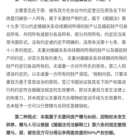
主要意见在于原、被告双方在协议中约定登记在原告名下的
房屋归被告一人所有，属于夫妻财产制约定，属于《婚姻法》第
十九条“可以约定婚姻关系存续期间所得的财产以及婚前财产归各
自所有、共同所有或部分各自所有、部分共同所有。约定应当采
用书面形式。没有约定或约定不明确的，适用本法第十七条、第
十八条的规定。 夫妻对婚姻关系存续期间所得的财产以及婚前财
产的约定，对双方具有约束力。 夫妻对婚姻关系存续期间所得的
财产约定归各自所有的，夫或妻一方对外所负的债务，第三人知
道该约定的，以夫或妻一方所有的财产清偿。”规制内容。只要夫
妻双方基于意思自治的原则，签订书面协议就其名下财产权属进
行的约定符合婚姻法规定的生效要件，即对夫妻双方发生法律上
的拘束力，并未规定以夫妻双方办理物权变动手续为生效要件，
也未赋予一方可以行使赠与合同任意撤销权。
第二种观点：本案属于夫妻间房产赠与纠纷，因物权未发生
转移，赠与人可以根据《婚姻法司法解释三》第六条的规定撤销
赠与，原、被告双方可分得讼争两套房屋的5
0%
产权份额。