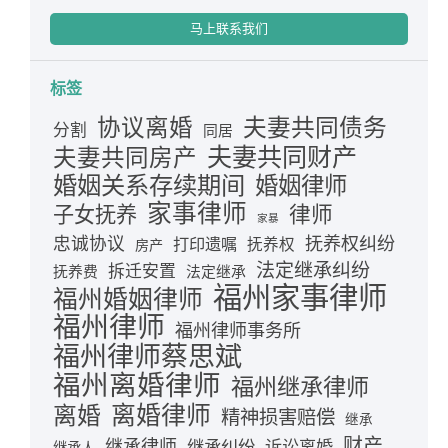
马上联系我们
标签
夫妻共同债务
协议离婚
分割
同居
夫妻共同财产
夫妻共同房产
婚姻关系存续期间
婚姻律师
家事律师
律师
子女抚养
家暴
忠诚协议
抚养权纠纷
打印遗嘱
抚养权
房产
法定继承纠纷
拆迁安置
抚养费
法定继承
福州家事律师
福州婚姻律师
福州律师
福州律师事务所
福州律师蔡思斌
福州离婚律师
福州继承律师
离婚律师
离婚
精神损害赔偿
继承
财产
继承律师
继承纠纷
诉讼离婚