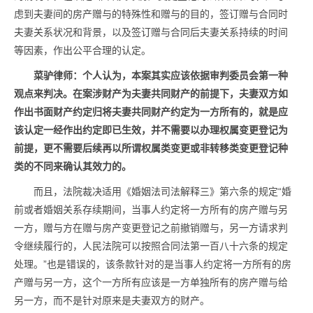
虑到夫妻间的房产赠与的特殊性和赠与的目的，签订赠与合同时
夫妻关系状况和背景，以及签订赠与合同后夫妻关系持续的时间
等因素，作出公平合理的认定。
菜驴律师：个人认为，本案其实应该依据审判委员会第一种
观点来判决。在案涉财产为夫妻共同财产的前提下，夫妻双方如
作出书面财产约定归将夫妻共同财产约定为一方所有的，就是应
该认定一经作出约定即已生效，并不需要以办理权属变更登记为
前提，更不需要后续再以所谓权属类变更或非转移类变更登记种
类的不同来确认其效力的。
而且，法院裁决适用《婚姻法司法解释三》第六条的规定“婚
前或者婚姻关系存续期间，当事人约定将一方所有的房产赠与另
一方，赠与方在赠与房产变更登记之前撤销赠与，另一方请求判
令继续履行的，人民法院可以按照合同法第一百八十六条的规定
处理。”也是错误的，该条款针对的是当事人约定将一方所有的房
产赠与另一方，这个一方所有应该是一方单独所有的房产赠与给
另一方，而不是针对原来是夫妻双方的财产。