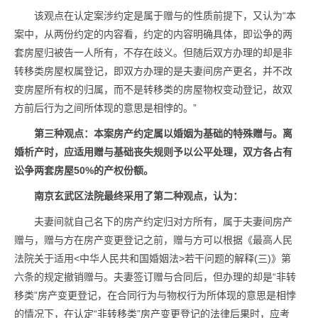
该观点在认定案涉约定是属于赠与的性质前提下，又认为“本
案中，从两份约定的内容看，约定的内容明确具体，即讼争的两
套房屋归被告一人所有，不存在歧义。但随后双方办理的却是非
转移类房屋权属登记，即双方办理的是夫妻间房产更名，并不改
变房屋所有权的归属，而不是转移类的房屋物权变动登记，故双
方前后行为之间所体现的意思是相悖的。”
第三种观点：本案房产约定属以婚姻为基础的特殊赠与。离
婚析产时，应适用赠与基础丧失规则予以公平处理，双方各占有
讼争两套房屋5
0%
的产权份额。
南京玄武区法院最终采用了第二种观点，认为：
夫妻间就自己名下的房产约定归对方所有，属于夫妻间房产
赠与，赠与方在房产变更登记之前，赠与方可以根据《最高人民
法院关于适用<中华人民共和国婚姻法>若干问题的解释(三)》第
六条的规定撤销赠与。夫妻签订赠与合同后，但办理的却是“非转
移类”房产变更登记，在合同行为与物权行为所体现的意思是相悖
的情况下，在认定“非转移类”房产变更登记的法律后果时，应考