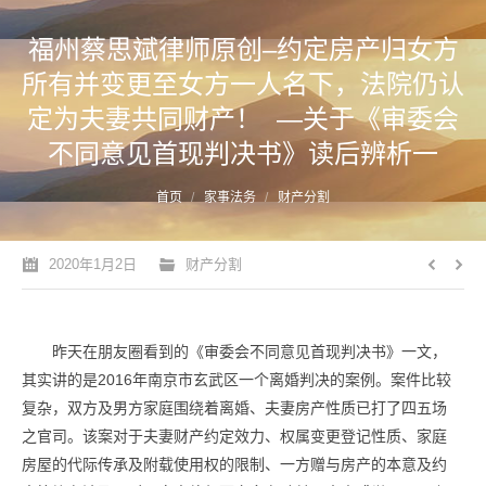
福州蔡思斌律师原创–约定房产归女方
所有并变更至女方一人名下，法院仍认
定为夫妻共同财产！ —关于《审委会
不同意见首现判决书》读后辨析一
您的位置：
首页
家事法务
财产分割
2020年1月2日
财产分割
昨天在朋友圈看到的《审委会不同意见首现判决书》一文，
其实讲的是2016年南京市玄武区一个离婚判决的案例。案件比较
复杂，双方及男方家庭围绕着离婚、夫妻房产性质已打了四五场
之官司。该案对于夫妻财产约定效力、权属变更登记性质、家庭
房屋的代际传承及附载使用权的限制、一方赠与房产的本意及约