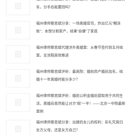
车，分手后能要回吗？
福州律师蔡思斌分享：一场离婚官司，炸出亿元“糊涂
账”：本想分割家产，结果“自爆”了家底
福州律师蔡思斌代理涉外离婚案：从春节签约到五月结
案，全流程高效推进
福州律师蔡思斌评析：最高院：婚前房产婚后加名，结
婚十一年离婚时能分多少？
福州律师蔡思斌评析：婚前公积金婚后提取用于共同生
活，离婚后竟然能让对方“赔”一半！——北京一中院最新
案例
福州律师蔡思斌分享：出嫁的女儿的权利：彩礼究竟归
女方父母，还是女方自己？