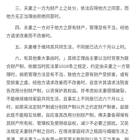
三、夫妻之一方为财产上之处分，依法应得他方之同意，而
他方无正当理由拒绝同意时。
四、夫妻之一方对于他方之原有财产，管理显有不当，经他
方请求改善而不改善时。
五、夫妻难于维持其共同生活，不同居已达六个月以上时。
六、有其他重大事由时。」其修正理由主要以当时背景为联
合财产制，依据当时民法第1018条之规定，约定由夫妻之一方管
理时，倘若管理方法显有不当，致他方之原有财产受损害，或有
受损害之虞，经他方请求改善而不改善时，自宜许其请求法院宣
告改用分别财产制，以资保护其权益。并考虑如夫妻感情破裂，
不能继续维持家庭共同生活，且事实上不同居已达六个月以上
时，如原采法定财产制或分别财产制以外之约定财产制者，兹彼
此既不能相互信赖，自应准其改用分别财产制，俾夫妻各得保有
其财产所有权、管理权及使用收益权，减少不必要之困扰。又民
法规定夫妻财产制之目的，在增进家庭经济之稳固与婚姻生活之
美满，若夫妻之一方有第一款至第五款所列以外之正当事由，例