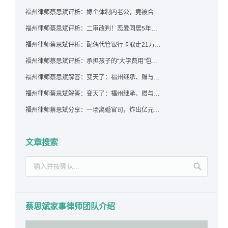
福州律师蔡思斌评析：嫁个体制内老公，竟被合伙设局背上近百万债务，婚前不查征信真要命！
福州律师蔡思斌评析：二审改判！恋爱同居5年为女友买车，分手后能要回吗？
福州律师蔡思斌评析：配偶代管银行卡取走21万，离婚后这笔钱还要得回来吗？
福州律师蔡思斌评析：承担孩子的“大学费用”包括高额留学费用吗？
福州律师蔡思斌解答：变天了：福州继承、赠与房产转让要收20%个税？福州国税官方回复来了！
福州律师蔡思斌解答：变天了：福州继承、赠与房产转让要收20%个税？福州国税官方回答来了！
福州律师蔡思斌分享：一场离婚官司，炸出亿元“糊涂账”：本想分割家产，结果“自爆”了家底
文章搜索
蔡思斌家事律师团队介绍