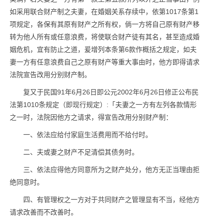
如采用联合财产制之夫妻，在婚姻关系存续中，依第1017条第1
项规定，各保有其原有财产之所有权，倘一方将自己原有财产移
转为他人所有或任意浪费，将使联合财产徒有其名，甚至造成婚
姻危机，宜有防止之道，爰增列本条第6款作概括之规定，如夫
妻一方有任意浪费自己之原有财产等重大事由时，他方即得请求
法院宣告改用分别财产制。
复又于民国91年6月26日即公元2002年6月26日修正公布民
法第1010条规定（即现行规定）:「夫妻之一方有左列各款情形
之一时，法院因他方之请求，得宣告改用分别财产制：
一、依法应给付家庭生活费用而不给付时。
二、夫或妻之财产不足清偿其债务时。
三、依法应得他方同意所为之财产处分，他方无正当理由拒
绝同意时。
四、有管理权之一方对于共同财产之管理显有不当，经他方
请求改善而不改善时。