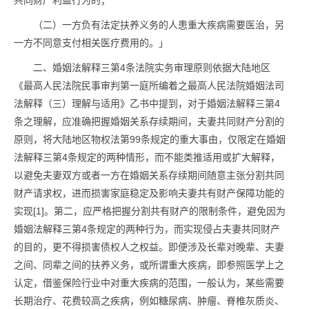
共同财产利益行为的；
（二）一方负有法定扶养义务的人患重大疾病需要医治，另
一方不同意支付相关医疗费用的。」
二、婚姻法解释三第4条法院实务审理原则依据大陆地区
《最高人民法院民事审判第一庭所编着之最高人民法院婚姻法司
法解释（三）理解与适用》乙书中提到，对于婚姻法解释三第4
条之理解，应准确把握婚姻关系存续期间，夫妻共同财产分割的
原则，将大陆地区物权法第99条规定的重大事由，仅限定在婚姻
法解释三第4条规定的两种情形，而不能类推适用或扩大解释，
以避免夫妻双方或者一方在婚姻关系存续期间随意主张分割共同
财产请求权，进而损害家庭稳定及影响夫妻共有财产保障功能的
实现[1]。第二，应严格把握分割共有财产的限制条件，避免因为
婚姻法解释三第4条规定的两种行为，而实现侵占夫妻共同财产
的目的，更不得损害债权人之权益。即便涉及长辈对晚辈、夫妻
之间、同辈之间的扶养义务，或所谓重大疾病，即参照医学上之
认定，借鉴保险行业中对重大疾病的范围，一般认为，某些需要
长期治疗、花费较高之疾病，例如糖尿病、肿瘤、脊椎灰质炎、