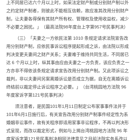
上不同居已达六个月以上时，如采法定财产制或分别财产制以外
之约定财产制者，则彼此不能相互信赖，故应准其改用分别财产
制，让夫妻各得保有其财产所有权、管理权及使用收益权，减少
不必要之困扰。」（最高法院98年度台上字第957号民事判决）
（三）「夫妻之一方依民法第 1010 条规定请求法院宣告改
用分别财产制，应依民事诉讼程序提起形成之诉，由法院以形成
判决变更夫妻间之财产关系；夫妻难于维持共同生活，不同居已
达 6 个月以上时，纵其事由应由夫妻之一方负责，该应负责之一
方亦非不得依该条规定请求宣告改用分别财产制。又此项诉讼之
裁判，非以夫妻间另案离婚诉讼是否成立为据，自无在离婚诉讼
终结前以裁定停止诉讼程序之必要。」（台湾桃园地方法院 96
年度家诉字第121号民事判决）
须注意者，是民国101年1月11日制定公布家事事件法并于
101年6月1日施行后，有关宣告改用分别财产制事件经定性为系
婚姻非讼事件，故有关程序即适用家事非讼程序，不再以判决形
式呈现，而改以裁定形式，例如与上揭台湾桃园地方法院 96 年
度家诉字第121号民事判决相同法律意见之目前法院实务系改以