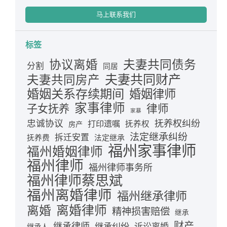
马上联系我们
标签
夫妻共同债务
协议离婚
分割
同居
夫妻共同财产
夫妻共同房产
婚姻关系存续期间
婚姻律师
家事律师
律师
子女抚养
家暴
忠诚协议
抚养权纠纷
打印遗嘱
抚养权
房产
法定继承纠纷
拆迁安置
抚养费
法定继承
福州家事律师
福州婚姻律师
福州律师
福州律师事务所
福州律师蔡思斌
福州离婚律师
福州继承律师
离婚律师
离婚
精神损害赔偿
继承
财产
继承律师
继承纠纷
诉讼离婚