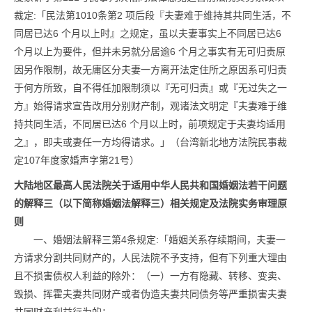
裁定:「民法第1010条第2 项后段『夫妻难于维持其共同生活，不
同居已达6 个月以上时』之规定，虽以夫妻事实上不同居已达6
个月以上为要件，但并未另就分居逾6 个月之事实有无可归责原
因另作限制，故无庸区分夫妻一方离开法定住所之原因系可归责
于何方所致，自不得任加限制须以『无可归责』或『无过失之一
方』始得请求宣告改用分别财产制，观诸法文明定『夫妻难于维
持共同生活，不同居已达6 个月以上时，前项规定于夫妻均适用
之』，即夫或妻任一方均得请求。」（台湾新北地方法院民事裁
定107年度家婚声字第21号）
大陆地区最高人民法院关于适用中华人民共和国婚姻法若干问题
的解释三（以下简称婚姻法解释三）相关规定及法院实务审理原
则
一、婚姻法解释三第4条规定:「婚姻关系存续期间，夫妻一
方请求分割共同财产的，人民法院不予支持，但有下列重大理由
且不损害债权人利益的除外：（一）一方有隐藏、转移、变卖、
毁损、挥霍夫妻共同财产或者伪造夫妻共同债务等严重损害夫妻