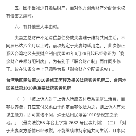
五、因不当减少其婚后财产，而对他方剩余财产分配请求权
有侵害之虞时。
六、有其他重大事由时。
夫妻之总财产不足清偿总债务或夫妻难于维持共同生活，不
同居已达六个月以上时，前项规定于夫妻均适用之。」此次修正
系因台湾地区夫妻财产制自民国91年6月26日起已经修正为「剩
余财产差额分配制度」，为有别于「联合财产制」而作同步修
正。故在法条文字上已调整为系「剩余财产分配请求权」。
台湾地区民法第1010条修正历程及相关法院实务见解
二、台湾地
区民法第1010条重要法院实务见解
（一）「被上诉人对于上诉人所应支付者系家庭生活费，而
非扶养费，其应支付又系由于约定而非依法为之，则上诉人有无
谋生能力，即可置诸不问，殊无适用民法第1010条规定之余
地。」（最高法院55 年台上字第 2632 号民事判例）（二）「对
于夫妻双方感情已经破裂，不能继续维持家庭共同生活，且事实