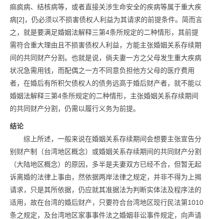
痲疯病、结核病等，或者直接关涉生命安全的疾病等属于重大疾
病[2]，仍必须以不损害债权人利益为其请求的前提条件。简而言
之，就是要满足婚姻法解释三第4条所规定的二种情形，其前提
需符合重大理由且不损害债权人利益，方能主张婚姻关系存续期
间的共同财产分割。也就是说，倘夫妻一方之父母发生重大疾病
状况急需用钱，而配偶之一方不同意负担他方父母的医疗费用
者，在婚后有所积欠债权人的债务远高于婚后财产者，就不能以
婚姻法解释三第4条所规定的二种情形，主张婚姻关系存续期间
的共同财产分割，仍需以履行义务为前提。
结论
综上所述，一般来说在婚姻关系存续期间会想要主张宣告分
别财产制（台湾地区概念）或婚姻关系存续期间的共同财产分割
（大陆地区概念）的原因，多半是夫妻双方已经不合，但暂无起
诉离婚的法律上事由，然依据两岸法律之规定，并非不得为上揭
请求，只是其所依据，仍应就其准据法为判断实体法及程序法的
适用，故在台湾的婚后财产，只要符合台湾地区现行民法第1010
条之规定，及台湾地区家事事件法之婚姻非讼事件规定，向声请