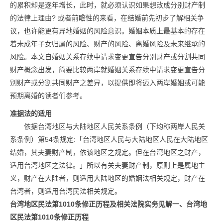
的累积却是逐年增长，此时，就必须认识如果想改成分别财产制
的法律上理由? 或者前瞻性的来看，在结婚前先初步了解相关争
议，也许能更有异地婚姻的风险意识。婚姻本质上最基本的存在
着未成年子女归属的风险、财产的风险、离婚风险及未来继承的
风险。本文自婚姻关系存续中请求变更宣告分别财产或分割共同
财产概念出发，简要比较两岸就婚姻关系存续中请求变更宣告分
别财产或分割共同财产之差异，以提供即将迈入两岸婚姻或可能
预期离婚的读者们参考。
准据法的适用
依据台湾地区与大陆地区人民关系条例（下均称两岸人民关
系条例）第54条规定:「台湾地区人民与大陆地区人民在大陆地区
结婚，其夫妻财产制，依该地区之规定。但在台湾地区之财产，
适用台湾地区之法律。」所以有关夫妻财产制，原则上是属地主
义，财产在大陆者，则适用大陆地区的婚姻法相关规定，财产在
台湾者，则适用台湾民法相关规定。
台湾地区民法第1010条修正历程及相关法院实务见解
一、台湾地
区民法第1010条修正历程