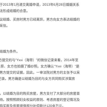
13年1月递交离婚申请，2013年6月28日婚姻关系
法形成结婚的合意。
议结婚、买房时男方已经离异，男方向女方表达结婚的
采信。
结婚为条件。
方提交的与“Yxxi（海带）”的微信记录来看，2014年至
、女方也拍摄了婚纱照。女方确认“Yxxi（海带）”是
男方提交的证据，因此，一审法院对男方的主张予以采
天记录。男方确是以结婚为目的与女方共同购买涉案房
，以结婚为目的购买房屋，男方支付了大部分的房屋首
持。按照照顾妇女权益的原则、考虑房屋的登记情况及
购买款及房屋增值部分补偿款计120余万元。