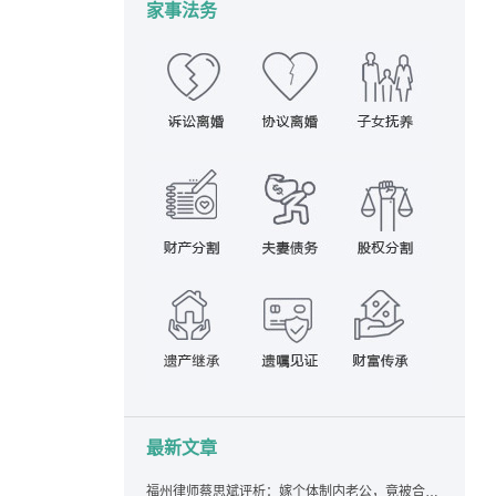
家事法务
最新文章
福州律师蔡思斌评析：嫁个体制内老公，竟被合伙设局背上近百万债务，婚前不查征信真要命！