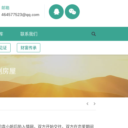
邮箱
464577523@qq.com
库
联系我们
见证
财富传承
割房屋
多岁的袁小姐后陷入情网，双方开始交往。双方在恋爱期间