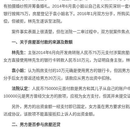
有拍摄婚纱照并筹备婚礼。2014年6月袁小姐以自己名义购买深圳一套
银行按揭75万，房屋登记于袁小姐名下。2016年1月双方分手，所购
偿，但被拒，林先生遂诉至法院。
案件事实表面上很清楚，但在法院一二审过程中，双方就案件焦点
一、关于房屋首付款的来源及数额
林先生：
主张2014年6月向开发商转账人民币75万元支付涉案
女方直接使用林先生的银行卡转款人民币10万元，为证明自身主张，
袁小姐：
认为购房支付的10万元确是使用男方的银行卡，但因男方
分手后女方曾返还给男方20万元，该款应从男方出资中扣除。
法院认定
：人民币750000元首付款是男方和其儿子从自己的账
100000元是男方曾经欠女方的款项，应视为女方支付，但其并未提
另外，男方的出资金额一经支付即已固定，女方虽在男方要求分割
达成协议，该款项不能直接抵扣上诉人的出资金额。
二、男方是否参与房屋还贷