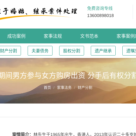
免费咨询专线
13600898018
成功案例
家事法规
文书范本
家事案例
财产分割
夫妻债务
股权分割
遗产继承
遗嘱
期间男方参与女方购房出资 分手后有权分
首页
家事法务
财产分割
案情简介：
林先生于1965年出生，香港人。2013年认识二十