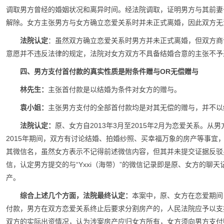
调取男方曾经的婚姻状况和离异时间。经法院调取，证明男方与其前妻于20
解除。女方主张男方与女方确立恋爱关系时并未正式离婚，因此双方无
法院认定
：虽然双方确立恋爱关系时男方并未正式离婚，但双方商
意愿并不违反法律的规定，法院对女方双方不具备结婚合意的主张不予
四、男方支付首付款的真实性质是附条件赠与OR无偿赠与
林先生：
主张首付款是以结婚为条件对女方的赠与。
袁小姐：
主张男方支付的全部首付款均是对其无偿的赠与，并不以
法院认定：
原、女方自2013年3月至2015年2月为恋爱关系。从男
2015年期间，双方有讨论结婚、拍婚纱照、买幸福万象的房产等事宜，原
其微信名，虽然女方表示不记得前述微信内容，但其并未提交证据反驳
信，认定男方提交的与“Yxxi（海带）”的微信记录即是原、女方的聊
产。
综合上述几个方面，法院最终认定：
本案中，原、女方在恋爱期间
付款，男方在双方恋爱关系终止后要求分割房产的，人民法院应予以支
双方的实际出资情况，认为涉案房产应归女方所有，女方须向男方支付