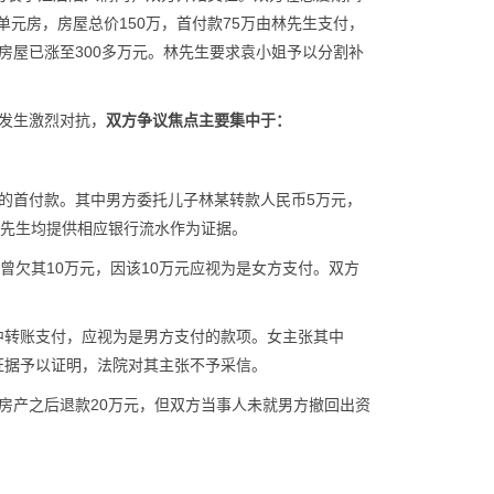
单元房，房屋总价150万，首付款75万由林先生支付，
买房屋已涨至300多万元。林先生要求袁小姐予以分割补
发生激烈对抗，
双方争议焦点主要集中于：
房屋的首付款。其中男方委托儿子林某转款人民币5万元，
林先生均提供相应银行流水作为证据。
曾欠其10万元，因该10万元应视为是女方支付。双方
户中转账支付，应视为是男方支付的款项。女主张其中
交证据予以证明，法院对其主张不予采信。
房产之后退款20万元，但双方当事人未就男方撤回出资