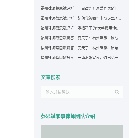
福州律师蔡思斌评析：二审改判！恋爱同居5年为女友买车，分手后能要回吗？
福州律师蔡思斌评析：配偶代管银行卡取走21万，离婚后这笔钱还要得回来吗？
福州律师蔡思斌评析：承担孩子的“大学费用”包括高额留学费用吗？
福州律师蔡思斌解答：变天了：福州继承、赠与房产转让要收20%个税？福州国税官方回复来了！
福州律师蔡思斌解答：变天了：福州继承、赠与房产转让要收20%个税？福州国税官方回答来了！
福州律师蔡思斌分享：一场离婚官司，炸出亿元“糊涂账”：本想分割家产，结果“自爆”了家底
文章搜索
蔡思斌家事律师团队介绍