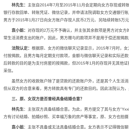
林先生：
主张自2014年7月至2015年11月会定期向女方存现
银行存款回单、转账凭证、微信记录，并申请法院调取女方交通银行账
男方于2015年1月27日向女方账户存现人民币2万元、另陆续转账5万
袁小姐：
对存现的2万元不予确认，并主张其余款项是男方对女方
常生活消费支出的账户，因此，男方赠与的款项并不是用于偿还按揭款
法院认定：
根据原、女方的微信聊天记录显示，2015年7月时，
付按揭款。且男方每月定期支付款项，金额与微信聊天记录和实际还款金
后转款的目的是为支付房屋的按揭款，但2015年1月的存现并无其他
采信。
虽然女方的收款账户除了是贷款的还款账户外，还是其个人生活消
但从双方的合意来看，男方转款具有专门的还款目的。因此法院认为，
三、原、女双方是否曾经具备结婚合意？
林先生
：主张双方具备结婚合意。为此，男方提交了其与女方“Yxxi
方有讨论结婚、拍婚纱照、买幸福万象的房产等事宜，原、女方也拍摄
袁小姐
：主张不具备或无法具备结婚合意。女方表示不记得微信聊