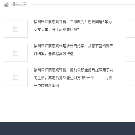
相关文章
福州律师蔡思斌评析：二审改判！恋爱同居5年为
女友买车，分手后能要回吗？
福州律师蔡思斌代理涉外离婚案：从春节签约到五
月结案，全流程高效推进
福州律师蔡思斌评析：婚前公积金婚后提取用于共
同生活，离婚后竟然能让对方“赔”一半！——北京
一中院最新案例