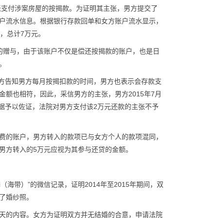
或转账支付涉案房屋的按揭款。为证明其主张，男方提交了
户流水信息。根据银行存款回单和女方账户流水显示，
元，总计7万元。
的赠与，由于该账户不仅是偿还按揭款的账户，也是日
。
女方告知男方每月按揭扣款的时间，男方也表示会存款支
额也相符，因此，采信男方的主张，男方2015年7月
证据予以佐证，法院对男方支付该2万元还款的主张不予
费的账户，男方转入的款项已与女方个人的款项混同，
男方转入的5万元应视为其参与还贷的金额。
（海带）”的微信记录，证明2014年至2015年期间，双
了婚纱照。
天的内容。女方为证明双方并无结婚的合意，申请法院