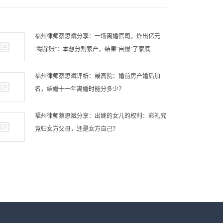
福州律师蔡思斌分享：一场离婚官司，炸出亿元
“糊涂账”：本想分割家产，结果“自爆”了家底
福州律师蔡思斌评析：最高院：婚前房产婚后加
名，结婚十一年离婚时能分多少？
福州律师蔡思斌分享：出嫁的女儿的权利：彩礼究
竟归女方父母，还是女方自己？