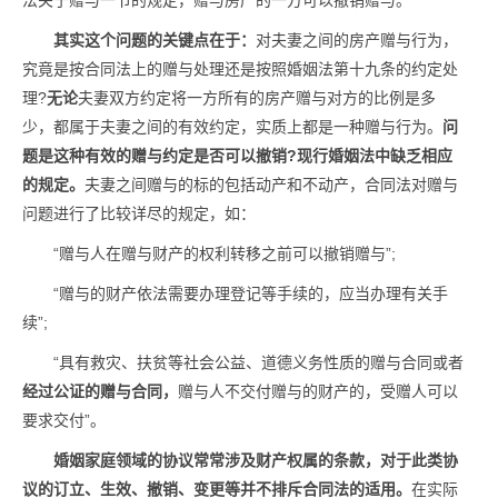
法关于赠与一节的规定，赠与房产的一方可以撤销赠与。
其实这个问题的关键点在于：
对夫妻之间的房产赠与行为，
究竟是按合同法上的赠与处理还是按照婚姻法第十九条的约定处
理?
无论
夫妻双方约定将一方所有的房产赠与对方的比例是多
少，都属于夫妻之间的有效约定，实质上都是一种赠与行为。
问
题是这种有效的赠与约定是否可以撤销?现行婚姻法中缺乏相应
的规定。
夫妻之间赠与的标的包括动产和不动产，合同法对赠与
问题进行了比较详尽的规定，如：
“赠与人在赠与财产的权利转移之前可以撤销赠与”;
“赠与的财产依法需要办理登记等手续的，应当办理有关手
续”;
“具有救灾、扶贫等社会公益、道德义务性质的赠与合同或者
经过公证的赠与合同，
赠与人不交付赠与的财产的，受赠人可以
要求交付”。
婚姻家庭领域的协议常常涉及财产权属的条款，对于此类协
议的订立、生效、撤销、变更等并不排斥合同法的适用。
在实际