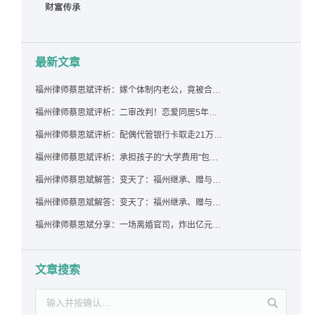
最新文章
福州律师蔡思斌评析：嫁个体制内老公，竟被合伙设局背上近百万债务，婚前不查征信真要命！
福州律师蔡思斌评析：二审改判！恋爱同居5年为女友买车，分手后能要回吗？
福州律师蔡思斌评析：配偶代管银行卡取走21万，离婚后这笔钱还要得回来吗？
福州律师蔡思斌评析：承担孩子的“大学费用”包括高额留学费用吗？
福州律师蔡思斌解答：变天了：福州继承、赠与房产转让要收20%个税？福州国税官方回复来了！
福州律师蔡思斌解答：变天了：福州继承、赠与房产转让要收20%个税？福州国税官方回答来了！
福州律师蔡思斌分享：一场离婚官司，炸出亿元“糊涂账”：本想分割家产，结果“自爆”了家底
文章搜索