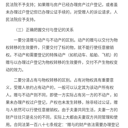
民法院不予支持；如果赠与房产已经办理房产过户登记，或者虽
未办理过户登记但已办理公证手续的，对受赠人的诉讼请求，人
民法院应予支持。
（三）正确把握交付与登记的关系
一要分清赠与动产与不动产的区别。动产的赠与以交付为物
权转移的生效要件，只要交付了标的物，就不能行使任意撤销
权。不动产和需要登记的特殊动产（如机动车、船舶、飞机）的
赠与以办理过户登记为物权转移的生效要件，交付不产生物权变
动的效力。
二要分清占有与物权转移的区别。占有对物权具有重要意
义，受赠人依约占有动产的，一般可以认定其为该动产所有权
人。赠与不动产则不同，即使一方实际占有另一方的不动产，如
果未办理产权过户登记，产权也未发生转移，除非经过公证，赠
与人依然可以行使任意撤销权。由于夫妻共同生活，夫妻一方的
财产往往只是名分的不同，实际上大都由夫妻双方共同管理和使
用。合同法第一百八十七条规定：“赠与的财产依法需要办理登记