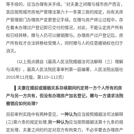
等手续的，应当办理有关手续。”对夫妻之间赠与城市房产而言，
其应按照城市房地产管理法第六十一条第三款的规定，向有关房
产管理部门办理房产变更登记手续。在赠与房产转让过程中，存
在着未办理过户登记即已交付的情况，对此，不能认定房产所有
权已经转移，赠与人仍可以撤销赠与。办理房产过户登记后，房
产所有权才合法转移给受赠人，同时赠与人的任意撤销权也归于
消灭。
（以上观点摘自《最高人民法院婚姻法司法解释（三）理解
与适用》，最高人民法院民事审判第一庭编著，人民法院出版社
2015年11月版，第110~112页）
▌
夫妻在婚前或婚姻关系存续期间约定将一方个人所有的房
产与另一方共有，但没有办理房产加名登记，赠与一方请求法院
撤销应如何处理?
目前审判实践中有两种意见，
一种认为
应当按照婚姻法司法解释
(三)第六条的规定处理;
另一种认为
应当按照婚姻法第十九条的规
定处理，夫妻之间的约定对双方有拘束力，不必非要去办理房产