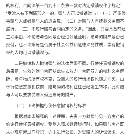
的权利。合同法第一百九十二条第一款对法定撤销权作了规定：
“受赠人有下列情形之一的，赠与人可以撤销赠与：（一）严重侵
害赠与人或者赠与人的近亲属；（二）对赠与人有抚养义务而不
履行；（三）不履行赠与合同约定的义务。”因此，只要具备前述
三项事由，不论赠与合同是否经过公证证明，赠与的财产是否已
交付，也不论赠与是否属于社会公益和道德义务性质，享有撤销
权的人均可以撤销赠与。
二是撤销权人撤销赠与的法律后果不同。行使任意撤销权的
后果是，生效的赠与合同从此失去效力，合同双方的权利义务解
除，赠与物的所有权不变，受赠人的履行请求权也随之消灭。由
于行使法定撤销权前，赠与物的权利往往已经发生转移，此时赠
与人可以要求受赠人返还赠与的财产。
（二）正确把握行使任意撤销权的标准
根据对本条解释的上述理解，夫妻一方就赠与另一方房产的
约定行使任意撤销权，受赠人请求继续履行时，如果赠与房产既
未办理房屋过户登记，亦未进行公证，对受赠人的诉讼请求，人