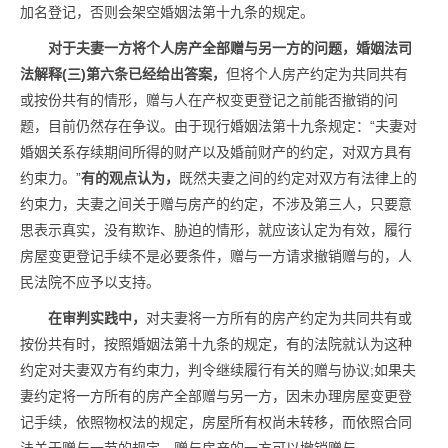
加名登记，否则会架空婚姻法第十九条的规定。
对于夫妻一方将个人房产全部赠与另一方的问题，婚姻法司
法解释(三)第六条已经给出答案，
但将个人房产约定为共同共有
或按份共有的情形，赠与人在产权变更登记之前能否撤销的问
题，目前仍然存在争议。由于现行婚姻法第十九条规定：“夫妻对
婚姻关系存续期间所得的财产以及婚前财产的约定，对双方具有
约束力。”
有的观点认为，
既然夫妻之间的约定对双方有法律上的
约束力，夫妻之间关于赠与房产的约定，不涉及第三人，只要意
思表示真实，没有欺诈、胁迫的情形，就应该认定为有效，履行
房屋变更登记手续不是必要条件，赠与一方请求撤销赠与的，人
民法院不应予以支持。
在审判实践中，
对夫妻将一方所有的房产约定为共同共有或
按份共有时，按照婚姻法第十九条的规定，有的法院就认为这种
约定对夫妻双方有约束力，判令继续履行有关的赠与协议;如果夫
妻约定将一方所有的房产全部赠与另一方，因未办理房屋变更登
记手续，依照物权法的规定，房屋所有权尚未转移，而依照合同