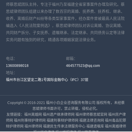
师蔡思斌团队主持，专注于福州乃至福建全省家事案件办理及研究。蔡
思斌律师团队组建以来办理了数百宗的离婚、抚养费、抚养权、继承、
收养、离婚后财产纠纷等各类型家事案件，经办案件曾被最高人民法院
编选入《人民法院案例选》，蔡思斌律师团队对诉讼离婚、协议离婚、
共同财产拆分、子女抚养、遗嘱继承、法定继承、共同债务认定等法律
实务问题有独到的研究，精通各项婚姻家庭法律业务。
电话：
邮箱：
13600898018
464577523@qq.com
地址：
福州市台江区望龙二路1号国际金融中心（IFC）37层
Copyright © 2016-2021 福州小白企业咨询服务有限公司 版权所有，未经蔡
思斌律师书面许可，禁止转载，侵权必究。
友情链接：
福州离婚网
福州遗产继承律师网
福州律师蔡思斌官网
福州房产律
师网
福州刑事辩护律师网
福建刑事辩护律师网
福建法律咨询网
福州毒品犯罪
辩护律师网
福州律师网
福建民生传承法律服务中心
福建遗嘱库
福州离婚律师