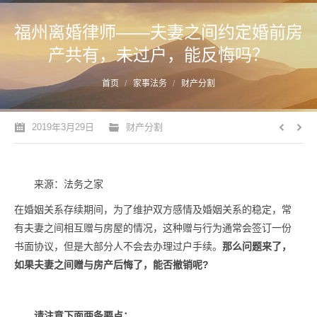
福州离婚律师——夫妻之间约定婚前房
产共有，未过户，能反悔吗？
您的位置：
首页
家事法务
财产分割
2019年3月29日
财产分割
来源：法务之家
在婚姻关系存续期间，为了维护双方感情及婚姻关系的稳定，常
有夫妻之间相互赠与房屋的情况，这种赠与行为通常会签订一份
书面协议，但是大部分人不会去办理过户手续。
那么问题来了，
如果夫妻之间赠与房产后悔了，能否撤销呢?
请注意下面
两条要点
：