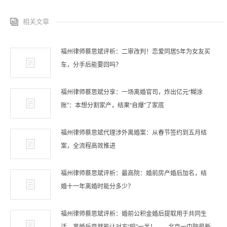
相关文章
福州律师蔡思斌评析：二审改判！恋爱同居5年为女友买
车，分手后能要回吗？
福州律师蔡思斌分享：一场离婚官司，炸出亿元“糊涂
账”：本想分割家产，结果“自爆”了家底
福州律师蔡思斌代理涉外离婚案：从春节签约到五月结
案，全流程高效推进
福州律师蔡思斌评析：最高院：婚前房产婚后加名，结
婚十一年离婚时能分多少？
福州律师蔡思斌评析：婚前公积金婚后提取用于共同生