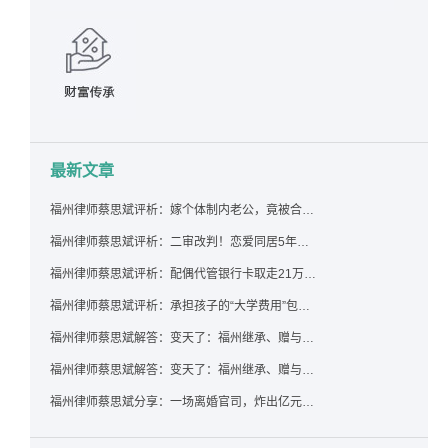
最新文章
福州律师蔡思斌评析：嫁个体制内老公，竟被合伙设局背上近百万债务，婚前不查征信真要命！
福州律师蔡思斌评析：二审改判！恋爱同居5年为女友买车，分手后能要回吗？
福州律师蔡思斌评析：配偶代管银行卡取走21万，离婚后这笔钱还要得回来吗？
福州律师蔡思斌评析：承担孩子的“大学费用”包括高额留学费用吗？
福州律师蔡思斌解答：变天了：福州继承、赠与房产转让要收20%个税？福州国税官方回复来了！
福州律师蔡思斌解答：变天了：福州继承、赠与房产转让要收20%个税？福州国税官方回答来了！
福州律师蔡思斌分享：一场离婚官司，炸出亿元“糊涂账”：本想分割家产，结果“自爆”了家底