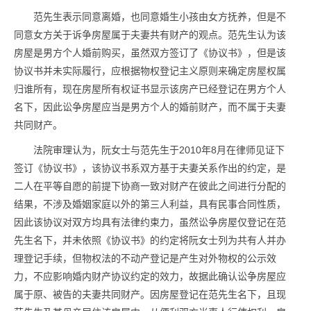
范先生表示同意离婚，也同意婚生小孩由女方抚养，但是不
同意女方关于诉争房屋属于夫妻共有财产的观点。范先生认为该
房屋是男方个人婚前购买，虽然双方签订了《协议书》，但是该
协议书并未实际履行，应根据物权登记主义原则来确定房屋权属
归谁所有，现在房屋所有权证书显示该房产已经登记在男方个人
名下，因此讼争房屋应当是男方个人的婚前财产，而不属于夫妻
共同财产。
法院审理认为，阮女士与范先生于2010年8月在律师见证下
签订《协议书》，该协议书系双方基于夫妻关系作出的约定，是
二人在平等自愿的前提下协商一致对财产在彼此之间进行分配的
结果，不涉及婚姻家庭以外的第三人利益，具有民事合同性质，
因此该协议对双方均具有法律约束力，虽然讼争房屋仅登记在范
先生名下，并未依照《协议书》的约定将阮女士列为共有人并办
理登记手续，但物权法的不动产登记是产生对外物权的公示效
力，不应影响婚内财产协议约定的效力，故据此确认讼争房屋应
属于原、被告的夫妻共同财产。因房屋登记在范先生名下，且现