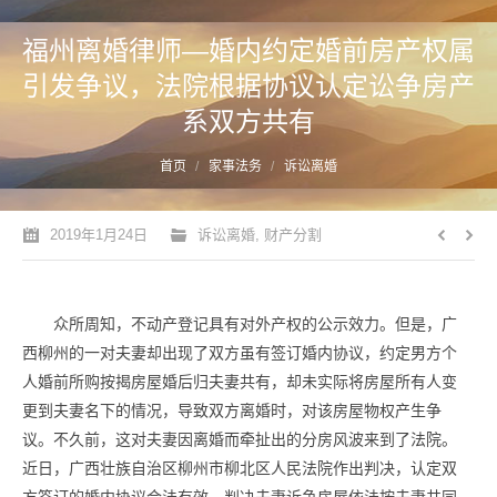
福州离婚律师—婚内约定婚前房产权属
引发争议，法院根据协议认定讼争房产
系双方共有
您的位置：
首页
家事法务
诉讼离婚
2019年1月24日
诉讼离婚
,
财产分割
众所周知，不动产登记具有对外产权的公示效力。但是，广
西柳州的一对夫妻却出现了双方虽有签订婚内协议，约定男方个
人婚前所购按揭房屋婚后归夫妻共有，却未实际将房屋所有人变
更到夫妻名下的情况，导致双方离婚时，对该房屋物权产生争
议。不久前，这对夫妻因离婚而牵扯出的分房风波来到了法院。
近日，广西壮族自治区柳州市柳北区人民法院作出判决，认定双