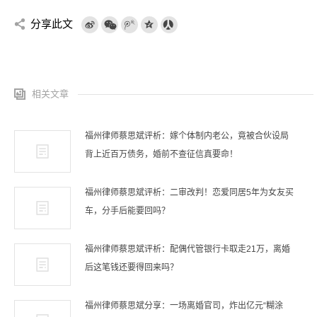
分享此文
相关文章
福州律师蔡思斌评析：嫁个体制内老公，竟被合伙设局
背上近百万债务，婚前不查征信真要命！
福州律师蔡思斌评析：二审改判！恋爱同居5年为女友买
车，分手后能要回吗？
福州律师蔡思斌评析：配偶代管银行卡取走21万，离婚
后这笔钱还要得回来吗？
福州律师蔡思斌分享：一场离婚官司，炸出亿元“糊涂