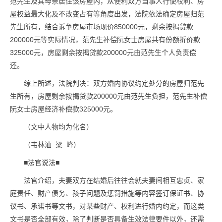
范先生及其母亲居住该房屋内，从便利双方当事人行使权利、房
屋权益最大化及不改变占有等角度出发，法院依法确定房屋归范
先生所有，结合诉争房屋市场现价850000元，剩余按揭贷款
200000元等实际情况，范先生补偿阮女士房屋共有份额折价款
325000元，房屋剩余按揭贷款200000元由范先生个人负责偿
还。
综上所述，法院判决：双方婚内协议约定处分的房屋归范先
生所有，房屋剩余按揭贷款200000元由范先生负担，范先生补偿
阮女士房屋经济补偿款325000元。
（文中人物均为化名）
（韦林汕 梁 峰）
■法官说法■
法官介绍，夫妻双方在结婚后往往会就夫妻间相互忠贞、家
庭责任、财产债务、孩子问题及惩罚措施等内容签订保证书、协
议书、承诺书等文书，对某些财产、权利进行婚内约定，而这类
文书是否全部有效，除了判断是否具备生效法律要件以外，还需