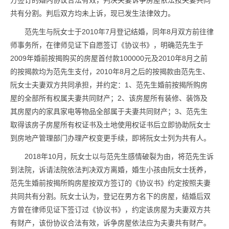
方签订的婚内协议合法有效，判决夫妻诉争房屋依法按夫妻共同
共有分割。判后双方均未上诉，现已发生法律效力。
范先生与阮女士于2010年7月登记结婚，同年8月双方前往律
师事务所，在律师见证下自愿签订《协议书》，明确范先生于
2009年婚前按揭购买的房屋首付款100000元及2010年8月之前
的按揭款均为范先生支付，2010年8月之后的按揭款由范先生、
阮女士夫妻双方共同承担，并约定：1、范先生婚前按揭所购房
屋的全部所有权属夫妻共同财产；2、该房屋所有装修、装饰及
其房屋内的家具家电等物品全部属于夫妻共同财产；3、范先生
取得该房子房屋所有权证书及土地使用权证书后立即协助阮女士
到房地产管理部门办理产权变更手续，即将阮女士列为共有人。
2018年10月，阮女士以与范先生感情破裂为由，将范先生诉
到法院，诉请法院依法判决双方离婚，婚生小孩由阮女士抚养，
范先生婚前按揭所购房屋按双方签订的《协议书》约定按照夫妻
共同共有分割。阮女士认为，登记在男方名下的房屋，结婚后双
方曾在律师见证下签订过《协议书》，约定该房屋为夫妻双方共
有财产，该份协议合法有效，诉争房屋依法应为夫妻共有财产。