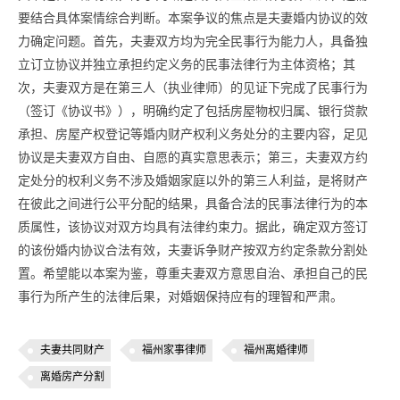
要结合具体案情综合判断。本案争议的焦点是夫妻婚内协议的效
力确定问题。首先，夫妻双方均为完全民事行为能力人，具备独
立订立协议并独立承担约定义务的民事法律行为主体资格；其
次，夫妻双方是在第三人（执业律师）的见证下完成了民事行为
（签订《协议书》），明确约定了包括房屋物权归属、银行贷款
承担、房屋产权登记等婚内财产权利义务处分的主要内容，足见
协议是夫妻双方自由、自愿的真实意思表示；第三，夫妻双方约
定处分的权利义务不涉及婚姻家庭以外的第三人利益，是将财产
在彼此之间进行公平分配的结果，具备合法的民事法律行为的本
质属性，该协议对双方均具有法律约束力。据此，确定双方签订
的该份婚内协议合法有效，夫妻诉争财产按双方约定条款分割处
置。希望能以本案为鉴，尊重夫妻双方意思自治、承担自己的民
事行为所产生的法律后果，对婚姻保持应有的理智和严肃。
夫妻共同财产
福州家事律师
福州离婚律师
离婚房产分割