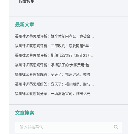
最新文章
福州律师蔡思斌评析：嫁个体制内老公，竟被合伙设局背上近百万债务，婚前不查征信真要命！
福州律师蔡思斌评析：二审改判！恋爱同居5年为女友买车，分手后能要回吗？
福州律师蔡思斌评析：配偶代管银行卡取走21万，离婚后这笔钱还要得回来吗？
福州律师蔡思斌评析：承担孩子的“大学费用”包括高额留学费用吗？
福州律师蔡思斌解答：变天了：福州继承、赠与房产转让要收20%个税？福州国税官方回复来了！
福州律师蔡思斌解答：变天了：福州继承、赠与房产转让要收20%个税？福州国税官方回答来了！
福州律师蔡思斌分享：一场离婚官司，炸出亿元“糊涂账”：本想分割家产，结果“自爆”了家底
文章搜索