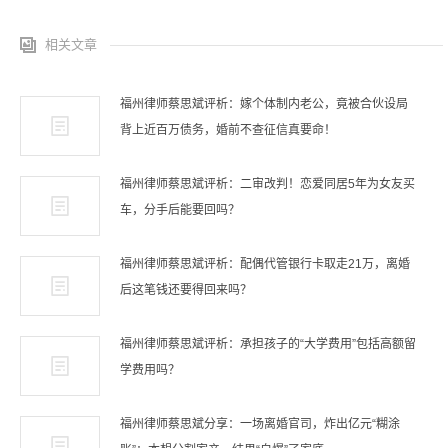
相关文章
福州律师蔡思斌评析：嫁个体制内老公，竟被合伙设局
背上近百万债务，婚前不查征信真要命！
福州律师蔡思斌评析：二审改判！恋爱同居5年为女友买
车，分手后能要回吗？
福州律师蔡思斌评析：配偶代管银行卡取走21万，离婚
后这笔钱还要得回来吗？
福州律师蔡思斌评析：承担孩子的“大学费用”包括高额留
学费用吗？
福州律师蔡思斌分享：一场离婚官司，炸出亿元“糊涂