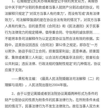
1、在婚姻登记机关办理离婚登记手续的男女双方，离婚协
议中关于财产分割的条款或者当事人就财产分割达成的协议，司
法解释只规定了“对双方当事人有约束力”，而没有写成“具有法律
效力”。司法解释强调的是在协议合法有效的情况下，对双方当事
人具有约束力。目的是贯彻《合同法》和《民法通则》关于民事
行为法律效力的规定精神，倡导重合同、守信用的诚信原则……
不能将本条司法解释作为认定这类协议当然合法有效的依据。实
践中，这类协议因违反《合同法》第52条之规定，即存在“一方
以欺诈、胁迫手段订立合同，损害国家利益；恶意串通，损害国
家、集体或者第三人利益；以合法形式掩盖非法目的；损害社会
公共利益；违反法律、行政法规的强制性规定”的几种情况，协议
应属于无效。
——黄松有主编：《最高人民法院婚姻法司法解释（二）的
理解与适用》，人民法院出版社2004年版。
2、由于以登记离婚或者到法院协议离婚两种形式为条件的
财产分割协议的性质为附条件的民事法律行为，在所附条件未成
就的情况下，民事法律行为不发生法律效力。故在当事人双方未