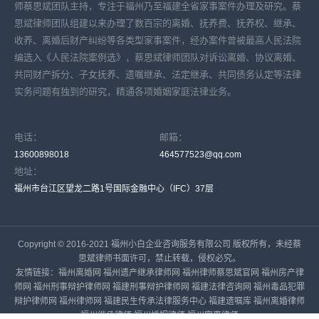
师蔡思斌团队主持，专注于福州乃至福建全省家事案件办理及研究。蔡
思斌律师团队组建以来办理了数百宗的离婚、抚养费、抚养权、继承、
收养、离婚后财产纠纷等各类型家事案件，经办案件曾被最高人民法院
编选入《人民法院案例选》，蔡思斌律师团队对诉讼离婚、协议离婚、
共同财产拆分、子女抚养、遗嘱继承、法定继承、共同债务认定等法律
实务问题有独到的研究，精通各项婚姻家庭法律业务。
电话：
邮箱：
13600898018
464577523@qq.com
地址：
福州市台江区望龙二路1号国际金融中心（IFC）37层
Copyright © 2016-2021 福州小白企业咨询服务有限公司 版权所有，未经蔡
思斌律师书面许可，禁止转载，侵权必究。
友情链接：
福州离婚网
福州遗产继承律师网
福州律师蔡思斌官网
福州房产律
师网
福州刑事辩护律师网
福建刑事辩护律师网
福建法律咨询网
福州毒品犯罪
辩护律师网
福州律师网
福建民生传承法律服务中心
福建遗嘱库
福州离婚律师
福州继承律师
福州婚姻律师
福州家事律师