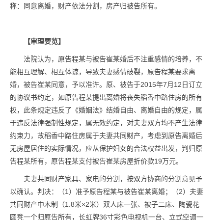
称：同意离婚，财产依法分割，房产归被告所有。
【审理要览】
法院认为，原告程某与被告崔某婚后不注重感情的培养，不
能相互理解、相互体谅，导致夫妻感情破裂，原告程某要求离
婚，被告崔某同意，予以准许。原、被告于2015年7月12日订立
的协议书约定，如原告程某提出离婚将丧失稻香中路住房的所有
权，此条规定违反了《婚姻法》结婚自由、离婚自由的规定，属
于违反法律强制性规定，属无效约定，对夫妻双方均不产生法律
约束力，故稻香中路住房属于夫妻共同财产，考虑到原告离婚后
无房屋居住的实际情况，应从保护妇女的合法权益出发，判归原
告程某所有，原告程某支付被告崔某房屋折价款19万元。
夫妻共同财产家具、家电的分割，按双方协商的分割意见予
以确认。判决：（1）准予原告程某与被告崔某离婚；（2）夫妻
共同财产中木制（1.8米×2米）双人床一张、被子二床、陶瓷花
圆凳一个归原告所有，长虹牌36寸彩色电视机一台、立式空调一