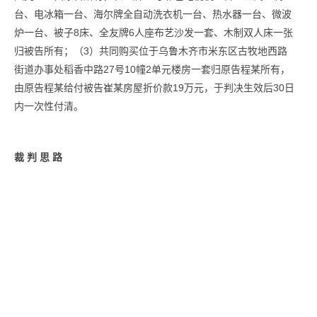
台、电冰箱一台、海尔牌全自动洗衣机一台、热水器一台、微波
炉一台、被子8床、全友牌6人座布艺沙发一套、木制双人床一张
归被告所有；（3）共同购买位于乌鲁木齐市米东区古牧地西路
街道办事处稻香中路27号10幢2单元楼房一套归原告程某所有，
由原告程某给付被告崔某房屋折价款19万元，于判决生效后30日
内一次性付清。
裁 判 思 路