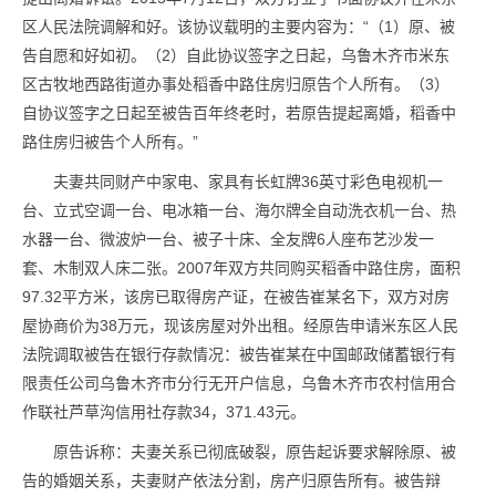
区人民法院调解和好。该协议载明的主要内容为：“（1）原、被
告自愿和好如初。（2）自此协议签字之日起，乌鲁木齐市米东
区古牧地西路街道办事处稻香中路住房归原告个人所有。（3）
自协议签字之日起至被告百年终老时，若原告提起离婚，稻香中
路住房归被告个人所有。”
夫妻共同财产中家电、家具有长虹牌36英寸彩色电视机一
台、立式空调一台、电冰箱一台、海尔牌全自动洗衣机一台、热
水器一台、微波炉一台、被子十床、全友牌6人座布艺沙发一
套、木制双人床二张。2007年双方共同购买稻香中路住房，面积
97.32平方米，该房已取得房产证，在被告崔某名下，双方对房
屋协商价为38万元，现该房屋对外出租。经原告申请米东区人民
法院调取被告在银行存款情况：被告崔某在中国邮政储蓄银行有
限责任公司乌鲁木齐市分行无开户信息，乌鲁木齐市农村信用合
作联社芦草沟信用社存款34，371.43元。
原告诉称：夫妻关系已彻底破裂，原告起诉要求解除原、被
告的婚姻关系，夫妻财产依法分割，房产归原告所有。被告辩