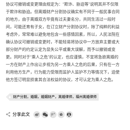
协议可撤销或变更理由规定为：“欺诈、胁迫等”说明其并不仅限
于欺诈和胁迫。但离婚财产分割协议确实有不同于一般民事合同
的地方，由于离婚双方毕竟有过夫妻名分，共同生活过一段时
间，可能还育有子女，在订立财产分割协议时，除了纯粹的利益
考虑外，常常难以避免地包含一些感情因素，所以，人民法院在
确认协议可撤销或变更时，不能轻易将协议中一方放弃主要或大
部分财产的约定认定为显失公平或重大误解，而予以撤销或变
更。同时对于“乘人之危”的认定，也应谨慎，不宜将急欲离婚的
一方在财产上作出让步视为另一方乘人之危的后果，只有在一方
利用他方生产，行为能力受限而监护人监护不力等情况下，迫使
他方签订明显损害其合法权益的协议，才可认定为乘人之危。
财产分割，婚姻，婚姻财产，离婚律师，福州离婚律师
分享此文