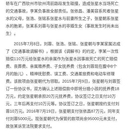
轿车在广西钦州市钦州湾前路段发生碰撞，造成张星水当场死亡
的交通事故，李某负事故全部责任。张依昌、潘美容系死者张星
水的父母，张浩、张铭系张星水与前妻所生之子，张星朝系张星
水的胞弟，张某系刘蓉与张星水的非婚生女（事故发生时尚未出
生）。
2015年7月8日，刘蓉、张浩、张铭、张星朝与李某家属达成
了《交通事故调解书》，根据该《调解书》的约定，李某一次性
赔偿110万元给张星水的亲属作为张星水因事故死亡的死亡赔偿
费、丧葬费、亲属赡养费、子女抚养费（包含刘蓉现在腹中8个
月的胎儿）、精神抚慰费、误工费、交通差旅费和电动车修理
费。该款项由张星朝代为领取。2015年7月9日，张星朝与刘蓉签
订一份协议书，双方确认上述赔偿款中即将分娩小孩的抚养费18
万元，约定张星朝承担20万元抚养费，协议签订之日支付10万
元，三年后再支付10万元等。协议签订之日，张星朝按约支付刘
蓉10万元。2016年7月19日，张星朝支付张依昌87万元，同年支
付刘蓉5000元。现张星朝代为保管的款项尚余95000元未支付，
故张某诉至法院要求支付。