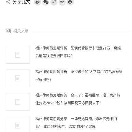
分享此文
相关文章
福州律师蔡思斌评析：配偶代管银行卡取走21万，离婚
后这笔钱还要得回来吗？
福州律师蔡思斌评析：承担孩子的“大学费用”包括高额留
学费用吗？
福州律师蔡思斌解答：变天了：福州继承、赠与房产转
让要收20%个税？福州国税官方回复来了！
福州律师蔡思斌分享：一场离婚官司，炸出亿元“糊涂
账”：本想分割家产，结果“自爆”了家底