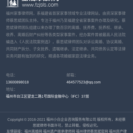
福州家事律师网，系福建省首家家事领域专业法律网站，由资深家事律
师蔡思斌团队主持，专注于福州乃至福建全省家事案件办理及研究。蔡
思斌律师团队组建以来办理了数百宗的离婚、抚养费、抚养权、继承、
收养、离婚后财产纠纷等各类型家事案件，经办案件曾被最高人民法院
编选入《人民法院案例选》，蔡思斌律师团队对诉讼离婚、协议离婚、
共同财产拆分、子女抚养、遗嘱继承、法定继承、共同债务认定等法律
实务问题有独到的研究，精通各项婚姻家庭法律业务。
电话：
邮箱：
13600898018
464577523@qq.com
地址：
福州市台江区望龙二路1号国际金融中心（IFC）37层
Copyright © 2016-2021 福州小白企业咨询服务有限公司 版权所有，未经蔡
思斌律师书面许可，禁止转载，侵权必究。
友情链接：
福州离婚网
福州遗产继承律师网
福州律师蔡思斌官网
福州房产律