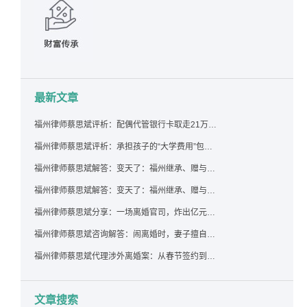
最新文章
福州律师蔡思斌评析：配偶代管银行卡取走21万，离婚后这笔钱还要得回来吗？
福州律师蔡思斌评析：承担孩子的“大学费用”包括高额留学费用吗？
福州律师蔡思斌解答：变天了：福州继承、赠与房产转让要收20%个税？福州国税官方回复来了！
福州律师蔡思斌解答：变天了：福州继承、赠与房产转让要收20%个税？福州国税官方回答来了！
福州律师蔡思斌分享：一场离婚官司，炸出亿元“糊涂账”：本想分割家产，结果“自爆”了家底
福州律师蔡思斌咨询解答：闹离婚时，妻子擅自带走孩子并阻止其上学，违法吗？该如何维权？
福州律师蔡思斌代理涉外离婚案：从春节签约到五月结案，全流程高效推进
文章搜索