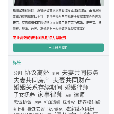
福州家事律师网，系福建省首家家事领域专业法律网站，由资深家
事律师蔡思斌团队主持，专注于福州乃至福建全省家事案件办理及
研究。蔡思斌律师团队组建以来办理了数百宗的离婚、抚养费、抚
养权、继承、收养、离婚后财产纠纷等各类型家事案件...
专业高效的律师团队期待为您服务
马上联系我们
标签
夫妻共同债务
协议离婚
分割
同居
夫妻共同财产
夫妻共同房产
婚姻关系存续期间
婚姻律师
家事律师
律师
子女抚养
家暴
忠诚协议
抚养权纠纷
打印遗嘱
抚养权
房产
法定继承纠纷
拆迁安置
抚养费
法定继承