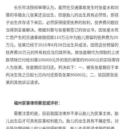
长乐市法院经审理认为，虽然在交通事故发生时张星水和刘
蓉的非婚女儿张某还没出生，但是胎儿的出生具有必然性，即孩
子出生并存活下来后，必然获得接受抚养的权利，抚养费问题应
当得到妥善解决。根据刘蓉与张星朝签订的协议书，因张星水死
亡而产生的交通事故赔偿款110万元中为胎儿预留的抚养费为20
万元。张某已经于2015年8月28日出生并成活，因而这份预留的
抚养费20万元的所有权应当归其所有。故张星朝代为领取的上述
款项除已付给刘蓉105000元外的现仍保管的95000元的实际寄存
人为张某。张星朝应当归还。判决如下：一、被告张星朝应于本
判决生效之日起七日内付还原告张某95000元；二、驳回原告张
某的其他诉讼请求。
福州家事律师蔡思斌评析：
需要注意的是，目前我国法律并不承认胎儿为民事主体，胎
儿出生后才可具有民事权利能力。胎儿的出生具有不确定性，对
于怀孕期间胎儿的父亲因侵权致死，胎儿也不能请求赔偿抚养