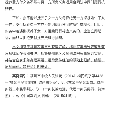
抚养费支付义务不能与另一方所负义务适用合同法中同时履行抗
辩权。
正如，亦不能以抚养子女一方父母拒绝另一方探视婚生子女
一样，支付抚养费一方亦不能因此行使同时履行抗辩权。因此，
实务中若遇到抚养子女一方拒绝履行相应义务的，应当立即起
诉，而非以拒绝支付抚养费进行抗辩。
本文摘录于福州家事审判观察汇编。福州家事审判观察系蔡
思斌律师在长期关注、搜集福州地区及其他法院家事审判实例，
并结合自身多年办理离婚、继承案件经验的基础上归纳、编辑、
原创而成。转载请注明出处。
案例索引：
福州市中级人民法院（2014）榕民终字第4428
号“林某与吴某离婚后财产纠纷案”，见《林某与吴某离婚后财产
纠纷二审民事判决书》（审判长徐敏洲，代理审判员缪羽、符海
燕），载《中国裁判文书网》（20150415）。