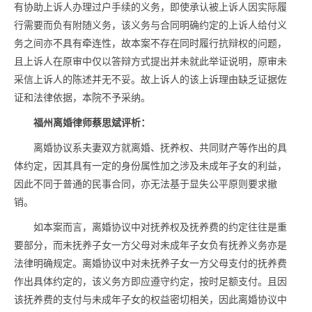
有协助上诉人办理过户手续的义务，即使承认被上诉人因实际履
行需要而负有附随义务，该义务与合同明确约定的上诉人给付义
务之间亦不具有牵连性，故本案不存在同时履行抗辩权的问题，
且上诉人在原审中仅以答辩方式提出并未就此举证说明，原审未
采信上诉人的陈述并无不妥。故上诉人的该上诉理由缺乏证据佐
证和法律依据，本院不予采纳。
福州离婚律师蔡思斌评析：
离婚协议系夫妻双方就离婚、抚养权、共同财产等作出的具
体约定，因其具有一定的身份属性加之涉及未成年子女的利益，
因此不同于普通的民事合同，亦无法基于显失公平原则要求撤
销。
如本案而言，离婚协议中对抚养权及抚养费的约定往往是重
要部分，而未抚养子女一方父母对未成年子女负有抚养义务亦是
法律明确规定。离婚协议中对未抚养子女一方父母支付的抚养费
作出具体约定的，该义务方即应遵守约定，按时足额支付。且因
该抚养费的支付与未成年子女的权益密切相关，因此离婚协议中