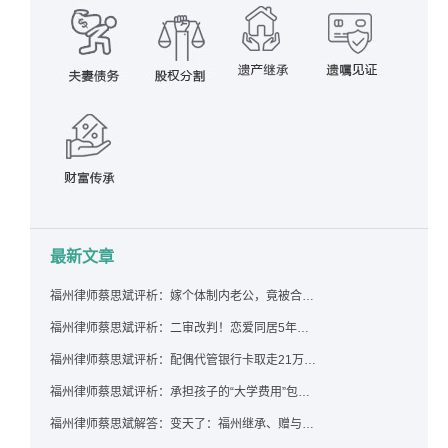
最新文章
福州律师蔡思斌评析：嫁个体制内老公，竟被合伙设局背上近百万债务，婚前不查征信真要命！
福州律师蔡思斌评析：二审改判！恋爱同居5年为女友买车，分手后能要回吗？
福州律师蔡思斌评析：配偶代管银行卡取走21万，离婚后这笔钱还要得回来吗？
福州律师蔡思斌评析：承担孩子的“大学费用”包括高额留学费用吗？
福州律师蔡思斌解答：变天了：福州继承、赠与房产转让要收20%个税？福州国税官方回复来了！