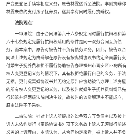
产变更登记手续等相应义务，原告林雯遂诉至法院。李刚抗辩称
林雯未依约支付孩子抚养费，遂其享有同时履行抗辩权。
法院观点：
一审法院：由于合同法第六十六条规定同时履行抗辩权和第
六十七条规定先履行抗辩权适用的条件是同一双务合同互负债
务，而本案中，原告对被告并不负有债务义务，因此，被告以合
同法上述规定为由辩解在原告没有按离婚协议书约定全面履行支
付婚生子抚养费和拒不履行协助被告办理福州市晋安区××房所有
权人变更登记义务的情况下，其有权拒绝履行自己的义务，于法
无据，更何况离婚协议书并无约定原告应协助被告办理上述房屋
的所有权人变更登记的义务，以及被告就婚生子抚养费纠纷已先
行起诉并经两级法院判决生效，故被告的该辩解理由不能成立，
原审法院不予采纳。
二审法院：针对上诉人所提出的讼争双方互负债务以及被上
诉人未依约履行《离婚协议书》项下义务故上诉人无须履行前述
义务的上诉理由，本院认为，从合同约定来看，被上诉人并不负