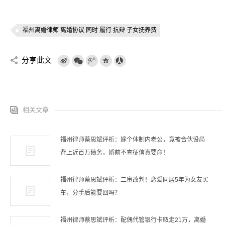
福州离婚律师 离婚协议 同时 履行 抗辩 子女抚养费
分享此文
相关文章
福州律师蔡思斌评析：嫁个体制内老公，竟被合伙设局
背上近百万债务，婚前不查征信真要命！
福州律师蔡思斌评析：二审改判！恋爱同居5年为女友买
车，分手后能要回吗？
福州律师蔡思斌评析：配偶代管银行卡取走21万，离婚