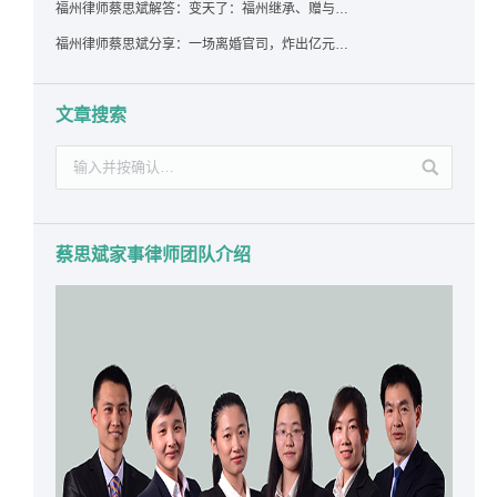
福州律师蔡思斌解答：变天了：福州继承、赠与房产转让要收20%个税？福州国税官方回答来了！
福州律师蔡思斌分享：一场离婚官司，炸出亿元“糊涂账”：本想分割家产，结果“自爆”了家底
文章搜索
蔡思斌家事律师团队介绍