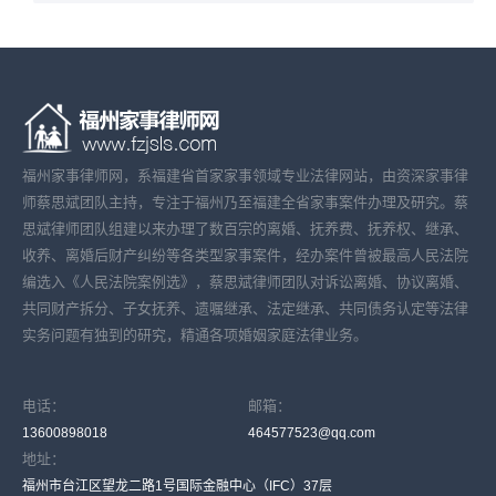
福州家事律师网，系福建省首家家事领域专业法律网站，由资深家事律
师蔡思斌团队主持，专注于福州乃至福建全省家事案件办理及研究。蔡
思斌律师团队组建以来办理了数百宗的离婚、抚养费、抚养权、继承、
收养、离婚后财产纠纷等各类型家事案件，经办案件曾被最高人民法院
编选入《人民法院案例选》，蔡思斌律师团队对诉讼离婚、协议离婚、
共同财产拆分、子女抚养、遗嘱继承、法定继承、共同债务认定等法律
实务问题有独到的研究，精通各项婚姻家庭法律业务。
电话：
邮箱：
13600898018
464577523@qq.com
地址：
福州市台江区望龙二路1号国际金融中心（IFC）37层