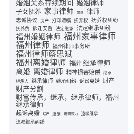
婚姻关系存续期间
婚姻律师
家事律师
律师
子女抚养
家暴
忠诚协议
抚养权纠纷
打印遗嘱
抚养权
房产
法定继承纠纷
拆迁安置
抚养费
法定继承
福州家事律师
福州婚姻律师
福州律师
福州律师事务所
福州律师蔡思斌
福州离婚律师
福州继承律师
离婚律师
离婚
精神损害赔偿
继承
财产
继承律师
继承纠纷
诉讼离婚
继承人
财产分割
财富传承，继承，继承律师，福州
继承律师
起诉离婚
遗嘱继承
遗嘱
遗嘱效力
遗产
遗嘱继承纠纷