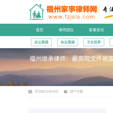
首页
律师团队
家事资讯
诉讼离婚
协议离婚
子女抚养
福州继承律师：最高院文件被废
您的位置：
2016年11月14日
财产分割