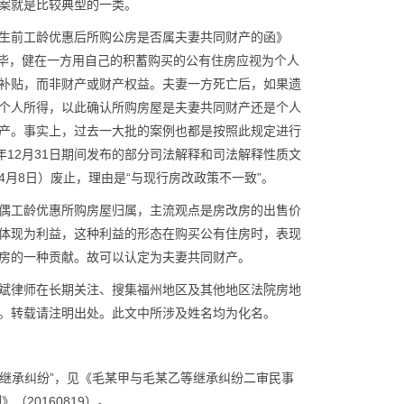
案就是比较典型的一类。
配偶生前工龄优惠后所购公房是否属夫妻共同财产的函》
承完毕，健在一方用自己的积蓄购买的公有住房应视为个人
补贴，而非财产或财产权益。夫妻一方死亡后，如果遗
个人所得，以此确认所购房屋是夫妻共同财产还是个人
产。事实上，过去一大批的案例也都是按照此规定进行
1年12月31日期间发布的部分司法解释和司法解释性质文
3年4月8日）废止，理由是“与现行房改政策不一致”。
偶工龄优惠所购房屋归属，主流观点是房改房的出售价
体现为利益，这种利益的形态在购买公有住房时，表现
房的一种贡献。故可以认定为夫妻共同财产。
斌律师在长期关注、搜集福州地区及其他地区法院房地
。转载请注明出处。此文中所涉及姓名均为化名。
乙等继承纠纷”，见《毛某甲与毛某乙等继承纠纷二审民事
20160819）。