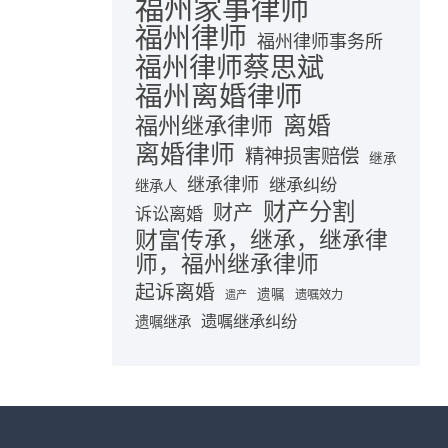
福州家事律师
福州律师
福州律师事务所
福州律师蔡思斌
福州离婚律师
离婚
福州继承律师
离婚律师
精神损害赔偿
继承
继承律师
继承纠纷
继承人
财产分割
财产
诉讼离婚
财富传承，继承，继承律
师，福州继承律师
起诉离婚
遗嘱
遗嘱效力
遗产
遗嘱继承纠纷
遗嘱继承