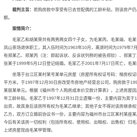
裁判主旨：
若购房款中享受有已去世配偶的工龄补贴，则该房产仍
额。
案情简介：
毛家乙和胡某荣共有两男两女四个子女，为毛某丙、毛某端、毛某
凤山茶场退休职工，其入伍时间为1963年10月，离退时间为1979
有郑某乙、郑某丙（注：即起诉状、反诉状列称的被告郑钦）、郑某丁三个
张某于1999年5月12日登记结婚。毛家乙于2001年7月17日死亡，毛某
坐落于台江区某村某号某单元房屋（房屋所有权证号码：榕房权证R字
平方米，于1997年12月30日房改受市房地产经营总公司，购房款于19
某层某单元。根据《福州市个人购房成本价交款计算表》，上述房屋因房
年工龄补贴。毛家乙于1997年12月31日立遗嘱一份，主要内容为其于1
出资，故其身后该房所有权为毛某乙继承；其他子女不得对该房继承权提
乙方，双方订立婚前协议书一份，主要内容为福州市台江区某村某座某房已
今后有关该房一切权利（包括所有权、使用权、出租权、出售权）归毛
上述房屋现由毛某甲管理。