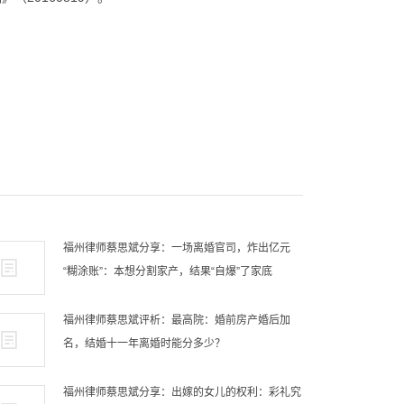
福州律师蔡思斌分享：一场离婚官司，炸出亿元
“糊涂账”：本想分割家产，结果“自爆”了家底
福州律师蔡思斌评析：最高院：婚前房产婚后加
名，结婚十一年离婚时能分多少？
福州律师蔡思斌分享：出嫁的女儿的权利：彩礼究