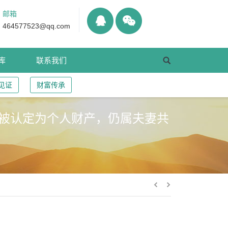
邮箱
464577523@qq.com
库
联系我们
见证
财富传承
不被认定为个人财产，仍属夫妻共