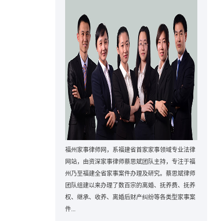
福州家事律师网，系福建省首家家事领域专业法律
网站，由资深家事律师蔡思斌团队主持，专注于福
州乃至福建全省家事案件办理及研究。蔡思斌律师
团队组建以来办理了数百宗的离婚、抚养费、抚养
权、继承、收养、离婚后财产纠纷等各类型家事案
件...