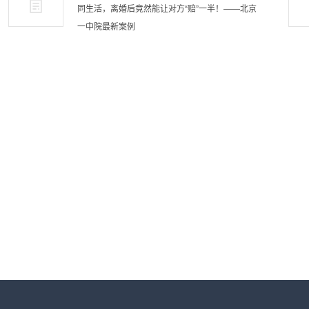
同生活，离婚后竟然能让对方“赔”一半！——北京
一中院最新案例