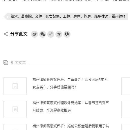
继承，最高院，文件，死亡配偶，工龄，房屋，购房，继承律师，福州律师
分享此文
相关文章
福州律师蔡思斌评析：二审改判！恋爱同居5年为
女友买车，分手后能要回吗？
福州律师蔡思斌代理涉外离婚案：从春节签约到五
月结案，全流程高效推进
福州律师蔡思斌评析：婚前公积金婚后提取用于共