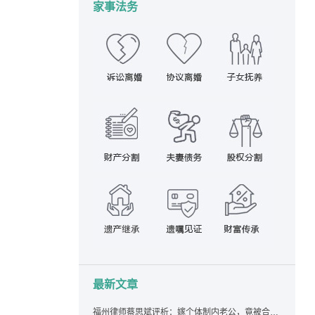
家事法务
最新文章
福州律师蔡思斌评析：嫁个体制内老公，竟被合伙设局背上近百万债务，婚前不查征信真要命！