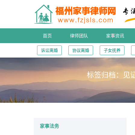
首页
律师团队
家事资讯
诉讼离婚
协议离婚
子女抚养
标签归档：
见
您的位置：
家事法务