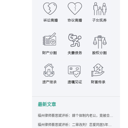
最新文章
福州律师蔡思斌评析：嫁个体制内老公，竟被合伙设局背上近百万债务，婚前不查征信真要命！
福州律师蔡思斌评析：二审改判！恋爱同居5年为女友买车，分手后能要回吗？