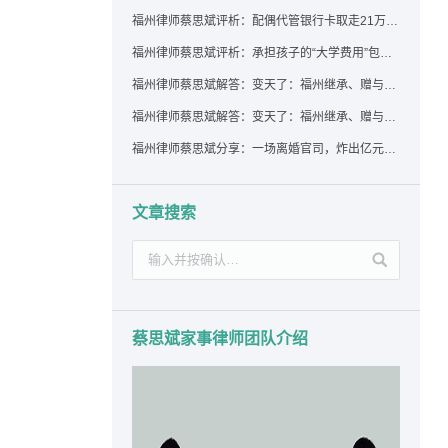
福州律师蔡思斌评析：配偶代管银行卡取走21万，离婚后这笔钱还要得回来吗？
福州律师蔡思斌评析：承担孩子的“大学费用”包括高额留学费用吗？
福州律师蔡思斌解答：变天了：福州继承、赠与房产转让要收20%个税？福州国税官方回复来了！
福州律师蔡思斌解答：变天了：福州继承、赠与房产转让要收20%个税？福州国税官方回答来了！
福州律师蔡思斌分享：一场离婚官司，炸出亿元“糊涂账”：本想分割家产，结果“自爆”了家底
文章搜索
蔡思斌家事律师团队介绍