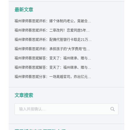
最新文章
福州律师蔡思斌评析：嫁个体制内老公，竟被合伙设局背上近百万债务，婚前不查征信真要命！
福州律师蔡思斌评析：二审改判！恋爱同居5年为女友买车，分手后能要回吗？
福州律师蔡思斌评析：配偶代管银行卡取走21万，离婚后这笔钱还要得回来吗？
福州律师蔡思斌评析：承担孩子的“大学费用”包括高额留学费用吗？
福州律师蔡思斌解答：变天了：福州继承、赠与房产转让要收20%个税？福州国税官方回复来了！
福州律师蔡思斌解答：变天了：福州继承、赠与房产转让要收20%个税？福州国税官方回答来了！
福州律师蔡思斌分享：一场离婚官司，炸出亿元“糊涂账”：本想分割家产，结果“自爆”了家底
文章搜索