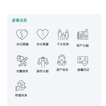
详情
2017年4月5日
家事法务
,
遗产继承
作者：
蔡思斌律师
家事法务