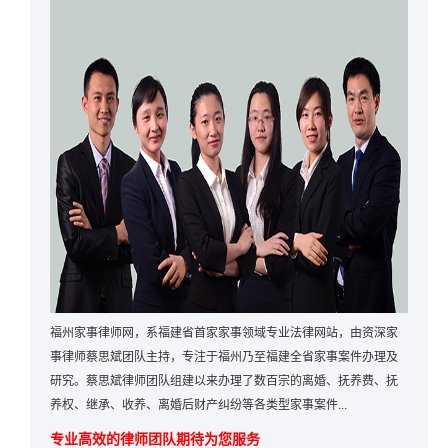
福州家事律师网，系福建省首家家事领域专业法律网站，由资深家
事律师蔡思斌团队主持，专注于福州乃至福建全省家事案件办理及
研究。蔡思斌律师团队组建以来办理了数百宗的离婚、抚养费、抚
养权、继承、收养、离婚后财产纠纷等各类型家事案件...
专业高效的律师团队期待为您服务