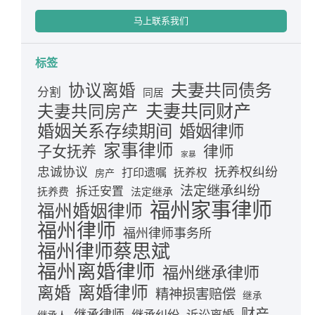
马上联系我们
标签
夫妻共同债务
协议离婚
分割
同居
夫妻共同财产
夫妻共同房产
婚姻关系存续期间
婚姻律师
家事律师
律师
子女抚养
家暴
忠诚协议
抚养权纠纷
打印遗嘱
抚养权
房产
法定继承纠纷
拆迁安置
抚养费
法定继承
福州家事律师
福州婚姻律师
福州律师
福州律师事务所
福州律师蔡思斌
福州离婚律师
福州继承律师
离婚律师
离婚
精神损害赔偿
继承
财产