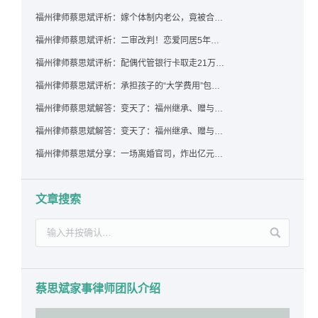
福州律师蔡思斌评析：嫁个体制内老公，竟被合伙设局背上近百万债务，婚前不查征信真要命！
福州律师蔡思斌评析：二审改判！恋爱同居5年为女友买车，分手后能要回吗？
福州律师蔡思斌评析：配偶代管银行卡取走21万，离婚后这笔钱还要得回来吗？
福州律师蔡思斌评析：承担孩子的“大学费用”包括高额留学费用吗？
福州律师蔡思斌解答：变天了：福州继承、赠与房产转让要收20%个税？福州国税官方回复来了！
福州律师蔡思斌解答：变天了：福州继承、赠与房产转让要收20%个税？福州国税官方回答来了！
福州律师蔡思斌分享：一场离婚官司，炸出亿元“糊涂账”：本想分割家产，结果“自爆”了家底
文章搜索
蔡思斌家事律师团队介绍