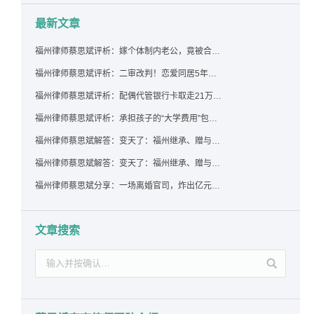
最新文章
福州律师蔡思斌评析：嫁个体制内老公，竟被合伙设局背上近百万债务，婚前不查征信真要命！
福州律师蔡思斌评析：二审改判！恋爱同居5年为女友买车，分手后能要回吗？
福州律师蔡思斌评析：配偶代管银行卡取走21万，离婚后这笔钱还要得回来吗？
福州律师蔡思斌评析：承担孩子的“大学费用”包括高额留学费用吗？
福州律师蔡思斌解答：变天了：福州继承、赠与房产转让要收20%个税？福州国税官方回复来了！
福州律师蔡思斌解答：变天了：福州继承、赠与房产转让要收20%个税？福州国税官方回答来了！
福州律师蔡思斌分享：一场离婚官司，炸出亿元“糊涂账”：本想分割家产，结果“自爆”了家底
文章搜索